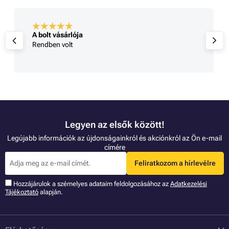
A bolt vásárlója
Rendben volt
Legyen az elsők között!
Legújabb információk az újdonságainkról és akciónkról az Ön e-mail
címére
Feliratkozom a hírlevélre
Hozzájárulok a szémelyes adataim feldolgozásához az
Adatkezelési
Tájékoztató
alapján.