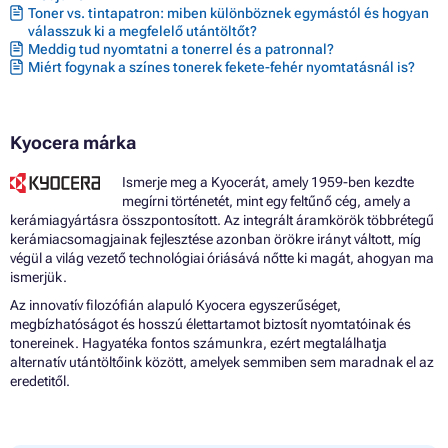
Toner vs. tintapatron: miben különböznek egymástól és hogyan
válasszuk ki a megfelelő utántöltőt?
Meddig tud nyomtatni a tonerrel és a patronnal?
Miért fogynak a színes tonerek fekete-fehér nyomtatásnál is?
Kyocera márka
Ismerje meg a Kyocerát, amely 1959-ben kezdte
megírni történetét, mint egy feltűnő cég, amely a
kerámiagyártásra összpontosított. Az integrált áramkörök többrétegű
kerámiacsomagjainak fejlesztése azonban örökre irányt váltott, míg
végül a világ vezető technológiai óriásává nőtte ki magát, ahogyan ma
ismerjük.
Az innovatív filozófián alapuló Kyocera egyszerűséget,
megbízhatóságot és hosszú élettartamot biztosít nyomtatóinak és
tonereinek. Hagyatéka fontos számunkra, ezért megtalálhatja
alternatív utántöltőink között, amelyek semmiben sem maradnak el az
eredetitől.