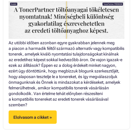
Az utóbbi időben azonban egyre gyakrabban jelennek meg
a piacon a harmadik féltől származó alternatív vagy kompatibilis
tonerek, amelyek kiváló nyomtatási tulajdonságokat kínálnak
az eredetihez képest sokkal kedvezőbb áron. De vajon igazak-e
ezek az állítások? Éppen ez a dolog érdekelt minket nagyon,
ezért úgy döntöttünk, hogy megbízzuk blogunk szerkesztőjét,
hogy alaposan tesztelje le a tonereket, és így megválaszoljuk
önmagunknak és Önnek is mindazokat a kérdéseket, amelyek
felmerülhetnek, amikor kompatibilis tonerek vásárlásán
gondolkodik. Van értelme tehát előnyben részesíteni
a kompatibilis tonereket az eredeti tonerek vásárlásával
szemben?
Elolvasom a cikket »