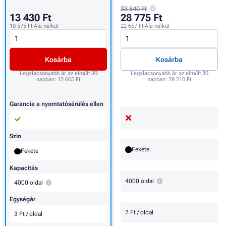
33 840 Ft
13 430 Ft
28 775 Ft
10 575 Ft
Áfa nélkül
22 657 Ft
Áfa nélkül
Kosárba
Kosárba
Legalacsonyabb ár az elmúlt 30
Legalacsonyabb ár az elmúlt 30
napban:
12 665 Ft
napban:
28 210 Ft
Garancia a nyomtatósérülés ellen
Szín
Fekete
Fekete
Kapacitás
4000 oldal
4000 oldal
Egységár
7 Ft / oldal
3 Ft / oldal