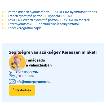
Patron minden nyomtatóhoz
KYOCERA nyomtatópatronok
Eredeti nyomtató patron
Kyocera TK-140
KYOCERA eredeti nyomtató patron
KYOCERA tonerek
Lézernyomtatók
Többfunkciós lézernyomtatók
Fehér xerográfiai papír
Segítségre van szüksége?
Keressen minket!
Tanácsadó
a választásban
+36 1955 5796
(8:00 - 16:00)
info@tonerpartners.hu
Érdeklődnék