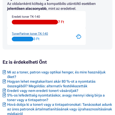
Az oldalankénti költség a kompatibilis utántöltő esetében
jelentősen alacsonyabb
, mint az eredetivel.
Eredeti toner TK-140
7 Ft
TonerPartner toner TK-140
3 Ft
Ez is érdekelheti Önt
Mi az a toner, patron vagy optikai henger, és mire használjuk
őket?
Hogyan lehet megtakarítani akár 80 %-ot a nyomtatás
összegéből? Megoldás: alternatív festékkazetták
Eredeti vagy nem eredeti tonert vásároljak?
5%-os lefedettség nyomtatáskor, avagy mennyi ideig bírja a
toner vagy a tintapatron?
Hová dobja ki a tonert vagy a tintapatronokat: Tanácsokat adunk
az üres patronok ártalmatlanításának vagy újrahasznosításának
módjairól