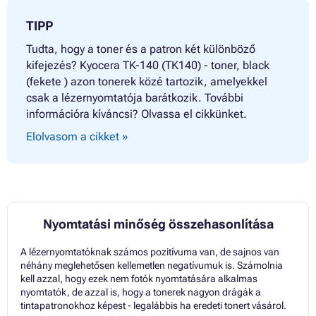
TIPP
Tudta, hogy a toner és a patron két különböző
kifejezés? Kyocera TK-140 (TK140) - toner, black
(fekete ) azon tonerek közé tartozik, amelyekkel
csak a lézernyomtatója barátkozik. További
információra kíváncsi? Olvassa el cikkünket.
Elolvasom a cikket »
Nyomtatási minőség összehasonlítása
A lézernyomtatóknak számos pozitívuma van, de sajnos van
néhány meglehetősen kellemetlen negatívumuk is. Számolnia
kell azzal, hogy ezek nem fotók nyomtatására alkalmas
nyomtatók, de azzal is, hogy a tonerek nagyon drágák a
tintapatronokhoz képest - legalábbis ha eredeti tonert vásárol.