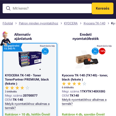
Keresés
Menü
Főoldal
Patron minden nyomtatóhoz
KYOCERA
Kyocera TK-140
Kyo
Alternatív
Eredeti
ajánlatunk
nyomtatófesték
Megspórolni
Illusztrációs kép
Illusztrációs kép
15 345 Ft
- 15%
KYOCERA TK-140 - Toner
Kyocera TK-140 (TK140) - toner,
TonerPartner PREMIUM, black
black (fekete )
(fekete )
6 értékelés
Megr. száma:
1TKYTK140XXBG
3 értékelés
Megr. száma:
20700077
OEM:
TK140
OEM:
TK-140
Melyik nyomtatókhoz alkalmas a
Melyik nyomtatókhoz alkalmas a
termék?
termék?
Raktáron > 10 db,
hétfőn Önnél
Raktáron 4 db,
szerdán Önnél