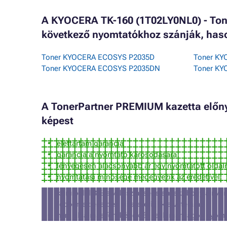
A KYOCERA TK-160 (1T02LY0NL0) - Tone
következő nyomtatókhoz szánják, has
Toner KYOCERA ECOSYS P2035D
Toner KY
Toner KYOCERA ECOSYS P2035DN
Toner KY
A TonerPartner PREMIUM kazetta előnye
képest
élettartam garancia
garancia a nyomtató károsodására
lényegesen alacsonyabb ár egy nyomtatott oldal
nyomtatási minősége megegyezik az eredetivel
körülbelül 3% a valószínűsége annak, hogy a nyom
(ebben az esetben visszatérítjük a vételárat)
nem alkalmas fényképek és reklámanyagok nyomt