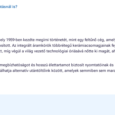
tásnál is?
ly 1959-ben kezdte megírni történetét, mint egy feltűnő cég, amel
sított. Az integrált áramkörök többrétegű kerámiacsomagjainak fe
tt, míg végül a világ vezető technológiai óriásává nőtte ki magát, 
, megbízhatóságot és hosszú élettartamot biztosít nyomtatóinak és
álhatja alternatív utántöltőink között, amelyek semmiben sem mar