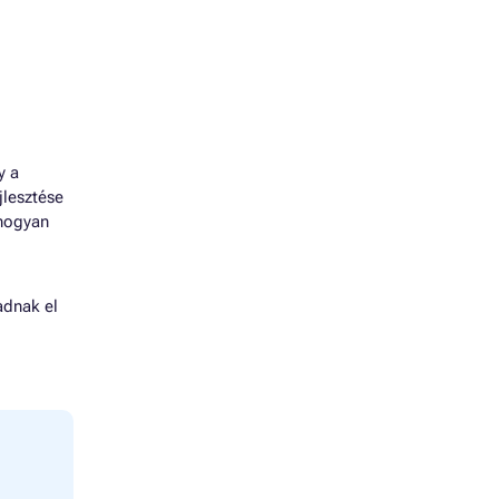
y a
jlesztése
ahogyan
adnak el