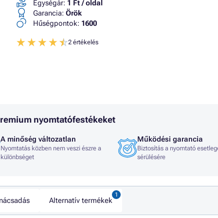
Egységár:
1 Ft / oldal
Garancia:
Örök
Hűségpontok:
1600
2 értékelés
 Premium nyomtatófestékeket
A minőség változatlan
Működési garancia
Nyomtatás közben nem veszi észre a
Biztosítás a nyomtató esetleg
különbséget
sérülésére
nácsadás
Alternatív termékek