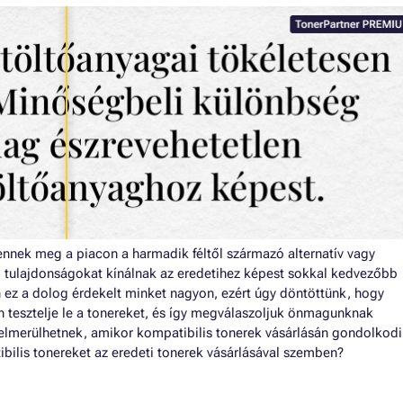
nnek meg a piacon a harmadik féltől származó alternatív vagy
i tulajdonságokat kínálnak az eredetihez képest sokkal kedvezőbb
n ez a dolog érdekelt minket nagyon, ezért úgy döntöttünk, hogy
 tesztelje le a tonereket, és így megválaszoljuk önmagunknak
elmerülhetnek, amikor kompatibilis tonerek vásárlásán gondolkodi
ibilis tonereket az eredeti tonerek vásárlásával szemben?