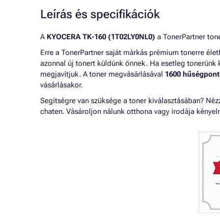
Leírás és specifikációk
A
KYOCERA TK-160 (1T02LY0NL0)
a TonerPartner tone
Erre a TonerPartner saját márkás prémium tonerre éle
azonnal új tonert küldünk önnek. Ha esetleg tonerünk 
megjavítjuk. A toner megvásárlásával
1600 hűségpont
vásárlásakor.
Segítségre van szüksége a toner kiválasztásában? Né
chaten. Vásároljon nálunk otthona vagy irodája kénye