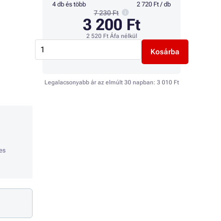
4 db és több
2 720 Ft / db
7 230 Ft
3 200 Ft
2 520 Ft
Áfa nélkül
Kosárba
Legalacsonyabb ár az elmúlt 30 napban:
3 010 Ft
es