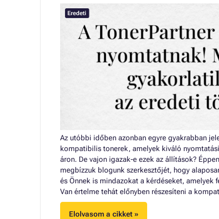
Az utóbbi időben azonban egyre gyakrabban jele
kompatibilis tonerek, amelyek kiváló nyomtatás
áron. De vajon igazak-e ezek az állítások? Éppe
megbízzuk blogunk szerkesztőjét, hogy alaposan
és Önnek is mindazokat a kérdéseket, amelyek f
Van értelme tehát előnyben részesíteni a kompat
Elolvasom a cikket »