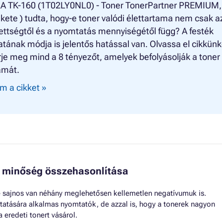
 TK-160 (1T02LY0NL0) - Toner TonerPartner PREMIUM,
ekete ) tudta, hogy-e toner valódi élettartama nem csak a
ettségtől és a nyomtatás mennyiségétől függ? A festék
tának módja is jelentős hatással van. Olvassa el cikkünk
je meg mind a 8 tényezőt, amelyek befolyásolják a toner
amát.
m a cikket »
 minőség összehasonlítása
 sajnos van néhány meglehetősen kellemetlen negatívumuk is.
tatására alkalmas nyomtatók, de azzal is, hogy a tonerek nagyon
 eredeti tonert vásárol.