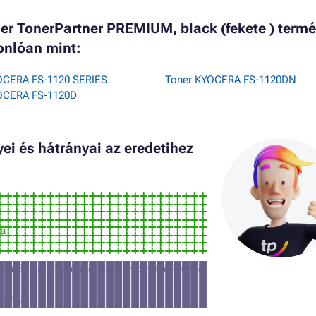
r TonerPartner PREMIUM, black (fekete ) termé
onlóan mint:
OCERA FS-1120 SERIES
Toner KYOCERA FS-1120DN
OCERA FS-1120D
i és hátrányai az eredetihez
ra
tató nem fogadja el ezt a nyomtatófestéket
atására