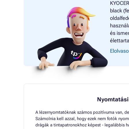
KYOCERA
black (f
oldalfed
használa
és ismer
élettart
Elolvaso
Nyomtatási
A lézernyomtatóknak számos pozitívuma van, de
Számolnia kell azzal, hogy ezek nem fotók nyom
drágák a tintapatronokhoz képest - legalábbis ha