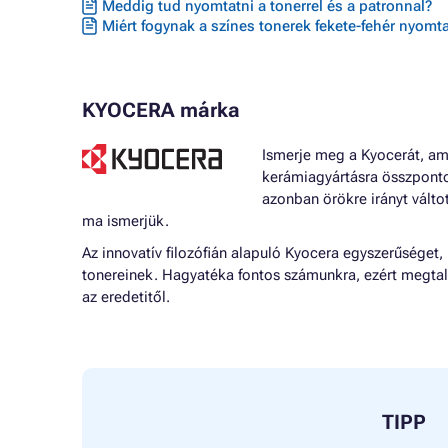
Meddig tud nyomtatni a tonerrel és a patronnal?
Miért fogynak a színes tonerek fekete-fehér nyomta
KYOCERA márka
Ismerje meg a Kyocerát, ame
kerámiagyártásra összponto
azonban örökre irányt válto
ma ismerjük.
Az innovatív filozófián alapuló Kyocera egyszerűséget
tonereinek. Hagyatéka fontos számunkra, ezért megtal
az eredetitől.
TIPP