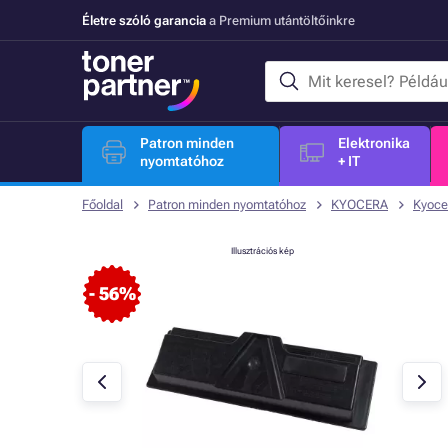
Életre szóló garancia
a Premium utántöltőinkre
Patron minden
Elektronika
nyomtatóhoz
+ IT
Főoldal
Patron minden nyomtatóhoz
KYOCERA
Kyoce
Illusztrációs kép
- 56%