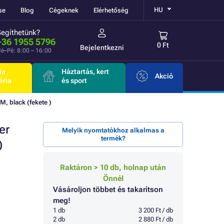
HU
se
Blog
Cégeknek
Elérhetőség
Segíthetünk?
+36 1955 5796
0 Ft
Bejelentkezni
é–Pé: 8:00 – 16:00
ia
Háztartás, kert
Akció
éria
és sport
 black (fekete )
er
Melyik nyomtatókhoz alkalmas a
termék?
)
Raktáron > 10 db, holnap után
Önnél
Vásároljon többet és takarítson
meg!
1 db
3 200 Ft / db
2 db
2 880 Ft / db