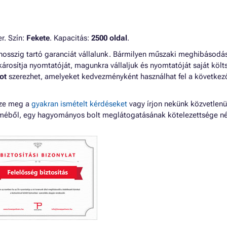
r. Szín:
Fekete
. Kapacitás:
2500 oldal
.
thosszig tartó garanciát vállalunk. Bármilyen műszaki meghibásodá
károsítja nyomtatóját, magunkra vállaljuk és nyomtatóját saját köl
ot
szerezhet, amelyeket kedvezményként használhat fel a következ
zze meg a
gyakran ismételt kérdéseket
vagy írjon nekünk közvetlenü
lméből, egy hagyományos bolt meglátogatásának kötelezettsége né