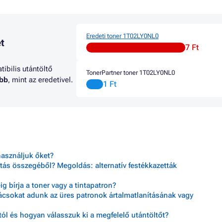
Eredeti toner 1T02LY0NL0
t
7 Ft
ibilis utántöltő
TonerPartner toner 1T02LY0NL0
abb
, mint az eredetivel.
1 Ft
használjuk őket?
tás összegéből? Megoldás: alternatív festékkazetták
 bírja a toner vagy a tintapatron?
nácsokat adunk az üres patronok ártalmatlanításának vagy
ól és hogyan válasszuk ki a megfelelő utántöltőt?