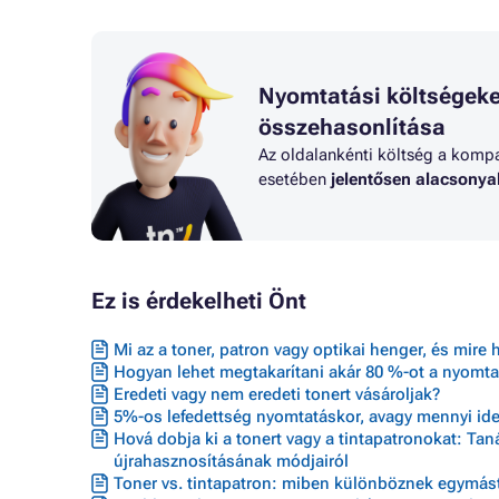
Nyomtatási költségeke
összehasonlítása
Az oldalankénti költség a kompat
esetében
jelentősen alacsony
Ez is érdekelheti Önt
Mi az a toner, patron vagy optikai henger, és mire 
Hogyan lehet megtakarítani akár 80 %-ot a nyomta
Eredeti vagy nem eredeti tonert vásároljak?
5%-os lefedettség nyomtatáskor, avagy mennyi ideig
Hová dobja ki a tonert vagy a tintapatronokat: Ta
újrahasznosításának módjairól
Toner vs. tintapatron: miben különböznek egymást