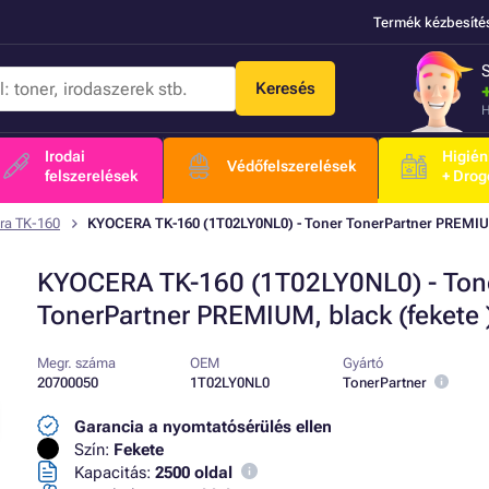
Termék kézbesíté
Keresés
H
Irodai
Higién
Védőfelszerelések
felszerelések
+ Drog
ra TK-160
KYOCERA TK-160 (1T02LY0NL0) - Toner TonerPartner PREMIUM,
KYOCERA TK-160 (1T02LY0NL0) - Ton
TonerPartner PREMIUM, black (fekete 
Megr. száma
OEM
Gyártó
20700050
1T02LY0NL0
TonerPartner
Garancia a nyomtatósérülés ellen
Szín:
Fekete
Kapacitás:
2500 oldal