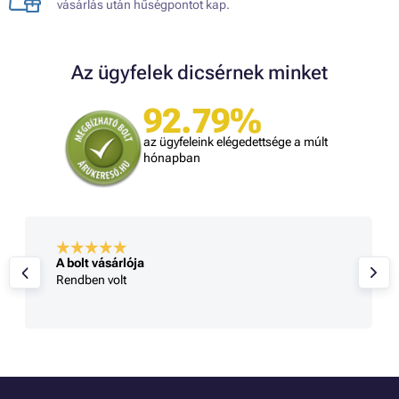
vásárlás után hűségpontot kap.
Az ügyfelek dicsérnek minket
92.79%
az ügyfeleink elégedettsége a múlt
hónapban
A bolt vásárlója
Rendben volt