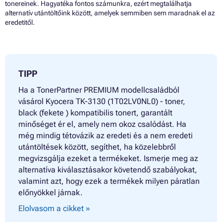
tonereinek. Hagyatéka fontos számunkra, ezért megtalálhatja
alternatív utántöltőink között, amelyek semmiben sem maradnak el az
eredetitől.
TIPP
Ha a TonerPartner PREMIUM modellcsaládból
vásárol Kyocera TK-3130 (1T02LV0NL0) - toner,
black (fekete ) kompatibilis tonert, garantált
minőséget ér el, amely nem okoz csalódást. Ha
még mindig tétovázik az eredeti és a nem eredeti
utántöltések között, segíthet, ha közelebbről
megvizsgálja ezeket a termékeket. Ismerje meg az
alternatíva kiválasztásakor követendő szabályokat,
valamint azt, hogy ezek a termékek milyen páratlan
előnyökkel járnak.
Elolvasom a cikket »