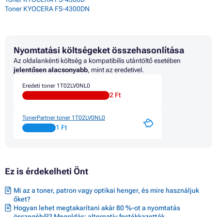
Toner KYOCERA FS-4300DN
Nyomtatási költségeket összehasonlítása
Az oldalankénti költség a kompatibilis utántöltő esetében
jelentősen alacsonyabb
, mint az eredetivel.
Eredeti toner 1T02LV0NL0
2 Ft
TonerPartner toner 1T02LV0NL0
1 Ft
Ez is érdekelheti Önt
Mi az a toner, patron vagy optikai henger, és mire használjuk
őket?
Hogyan lehet megtakarítani akár 80 %-ot a nyomtatás
összegéből? Megoldás: alternatív festékkazetták