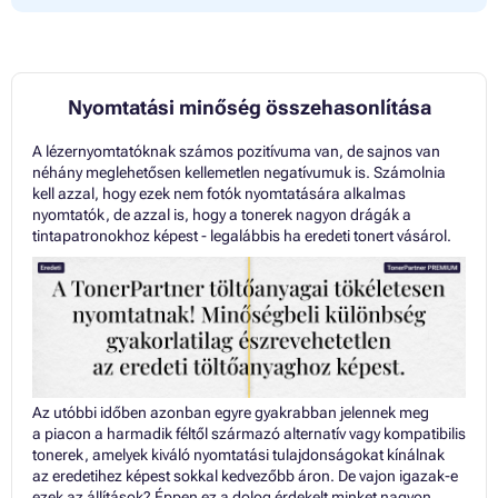
Nyomtatási minőség összehasonlítása
A lézernyomtatóknak számos pozitívuma van, de sajnos van
néhány meglehetősen kellemetlen negatívumuk is. Számolnia
kell azzal, hogy ezek nem fotók nyomtatására alkalmas
nyomtatók, de azzal is, hogy a tonerek nagyon drágák a
tintapatronokhoz képest - legalábbis ha eredeti tonert vásárol.
Az utóbbi időben azonban egyre gyakrabban jelennek meg
a piacon a harmadik féltől származó alternatív vagy kompatibilis
tonerek, amelyek kiváló nyomtatási tulajdonságokat kínálnak
az eredetihez képest sokkal kedvezőbb áron. De vajon igazak-e
ezek az állítások? Éppen ez a dolog érdekelt minket nagyon,