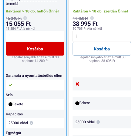
termék?
Raktáron > 10 db,
hétfőn Önnél
Raktáron > 10 db,
szerdán Önnél
15 340 Ft
44 460 Ft
15 055 Ft
38 995 Ft
11 854 Ft
Áfa nélkül
30 705 Ft
Áfa nélkül
Kosárba
Kosárba
Legalacsonyabb ár az elmúlt 30
Legalacsonyabb ár az elmúlt 30
napban:
14 200 Ft
napban:
38 605 Ft
Garancia a nyomtatósérülés ellen
Szín
Fekete
Fekete
Kapacitás
25000 oldal
25000 oldal
Egységár