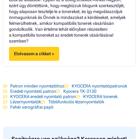
ezért úgy döntöttünk, hogy megbízzuk blogunk szerkesztőjét,
hogy alaposan tesztelje le a tonereket, és így megválaszoljuk
önmagunknak és Önnek is mindazokat a kérdéseket, amelyek
felmerülhetnek, amikor kompatibilis tonerek vásárlásán
gondolkodik. Van értelme tehát előnyben részesíteni
a kompatibilis tonereket az eredeti tonerek vásárlásával
szemben?
Elolvasom a cikket »
Patron minden nyomtatóhoz
KYOCERA nyomtatópatronok
Eredeti nyomtató patron
Kyocera TK-3130
KYOCERA eredeti nyomtató patron
KYOCERA tonerek
Lézernyomtatók
Többfunkciós lézernyomtatók
Fehér xerográfiai papír
Segítségre van szüksége?
Keressen minket!