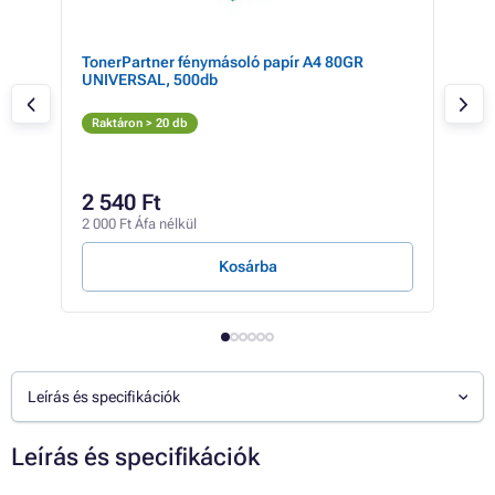
TonerPartner fénymásoló papír A4 80GR
Kyo
UNIVERSAL, 500db
(fek
Fe
Raktáron > 20 db
Rak
37 8
30
2 540 Ft
24 1
2 000 Ft Áfa nélkül
2 Ft /
Kosárba
Leírás és specifikációk
Leírás és specifikációk