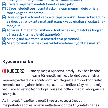
Eredeti vagy nem eredeti tonert vásároljak?
5%-os lefedettség nyomtatáskor, avagy mennyi ideig bírja a
toner vagy a tintapatron?
Hová dobja ki a tonert vagy a tintapatronokat: Tanácsokat adunk
az üres patronok ártalmatlanításának vagy újrahasznosításának
módjairól
Toner vs. tintapatron: miben különböznek egymástól és hogyan
válasszuk ki a megfelelő utántöltőt?
Meddig tud nyomtatni a tonerrel és a patronnal?
Miért fogynak a színes tonerek fekete-fehér nyomtatásnál is?
Kyocera márka
Ismerje meg a Kyocerát, amely 1959-ben kezdte
megírni történetét, mint egy feltűnő cég, amely a
kerámiagyártásra összpontosított. Az integrált áramkörök többrétegű
kerámiacsomagjainak fejlesztése azonban örökre irányt váltott, míg
végül a világ vezető technológiai óriásává nőtte ki magát, ahogyan ma
ismerjük.
Az innovatív filozófián alapuló Kyocera egyszerűséget,
megbízhatóságot és hosszú élettartamot biztosít nyomtatóinak és