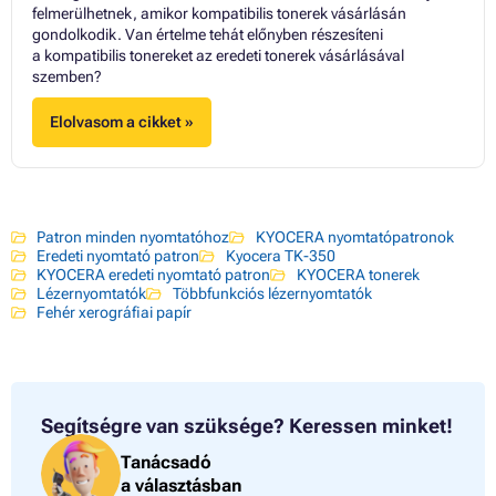
felmerülhetnek, amikor kompatibilis tonerek vásárlásán
gondolkodik. Van értelme tehát előnyben részesíteni
a kompatibilis tonereket az eredeti tonerek vásárlásával
szemben?
Elolvasom a cikket »
Patron minden nyomtatóhoz
KYOCERA nyomtatópatronok
Eredeti nyomtató patron
Kyocera TK-350
KYOCERA eredeti nyomtató patron
KYOCERA tonerek
Lézernyomtatók
Többfunkciós lézernyomtatók
Fehér xerográfiai papír
Segítségre van szüksége?
Keressen minket!
Tanácsadó
a választásban