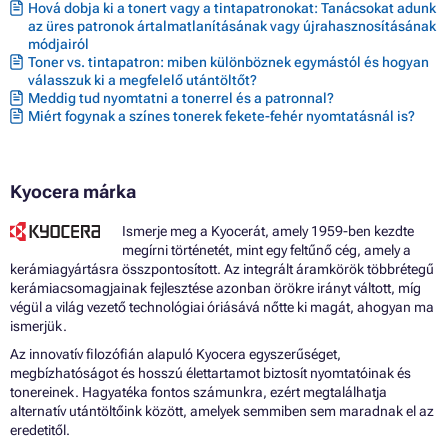
Hová dobja ki a tonert vagy a tintapatronokat: Tanácsokat adunk
az üres patronok ártalmatlanításának vagy újrahasznosításának
módjairól
Toner vs. tintapatron: miben különböznek egymástól és hogyan
válasszuk ki a megfelelő utántöltőt?
Meddig tud nyomtatni a tonerrel és a patronnal?
Miért fogynak a színes tonerek fekete-fehér nyomtatásnál is?
Kyocera márka
Ismerje meg a Kyocerát, amely 1959-ben kezdte
megírni történetét, mint egy feltűnő cég, amely a
kerámiagyártásra összpontosított. Az integrált áramkörök többrétegű
kerámiacsomagjainak fejlesztése azonban örökre irányt váltott, míg
végül a világ vezető technológiai óriásává nőtte ki magát, ahogyan ma
ismerjük.
Az innovatív filozófián alapuló Kyocera egyszerűséget,
megbízhatóságot és hosszú élettartamot biztosít nyomtatóinak és
tonereinek. Hagyatéka fontos számunkra, ezért megtalálhatja
alternatív utántöltőink között, amelyek semmiben sem maradnak el az
eredetitől.