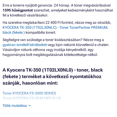
Erre a tonerre nyújtott garancia: 24 hónap. A toner megvásárlásával
1595 hűségpontot
szerezhet, amelyeket kedvezményként használhat
fel a következő vásárlásakor.
Ha szeretne megtakarítani 22 400 Ft forintot, nézze meg az olcsóbb,
KYOCERA TK-350 (1T02LX0NLC) - Toner TonerPartner PREMIUM,
black (fekete )
kompatibilis tonert.
Segítségre van szüksége a toner kiválasztásában? Nézze meg a
gyakran ismételt kérdéseket
vagy írjon nekünk közvetlenül a chaten.
Vásároljon nálunk otthona vagy irodája kényelméből, egy
hagyományos bolt meglátogatásának kötelezettsége nélkül.
A Kyocera TK-350 (1T02LX0NL0) - toner, black
(fekete ) terméket a következő nyomtatókhoz
szánják, hasonlóan mint:
Toner KYOCERA FS-3000 SERIES
Toner KYOCERA FS-3040 MFP PLUS
Toner KYOCERA FS-3040MFP
Több mutatása
Toner KYOCERA FS-3100 SERIES
Toner KYOCERA FS-3140 MFP PLUS