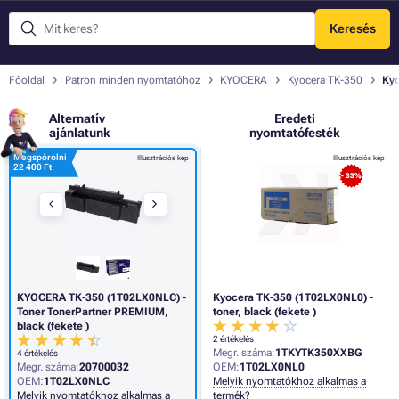
Keresés
Menü
Főoldal
Patron minden nyomtatóhoz
KYOCERA
Kyocera TK-350
Kyo
Alternatív
Eredeti
ajánlatunk
nyomtatófesték
Megspórolni
Illusztrációs kép
Illusztrációs kép
22 400 Ft
- 33%
KYOCERA TK-350 (1T02LX0NLC) -
Kyocera TK-350 (1T02LX0NL0) -
Toner TonerPartner PREMIUM,
toner, black (fekete )
black (fekete )
2 értékelés
Megr. száma:
1TKYTK350XXBG
4 értékelés
Megr. száma:
20700032
OEM:
1T02LX0NL0
OEM:
1T02LX0NLC
Melyik nyomtatókhoz alkalmas a
Melyik nyomtatókhoz alkalmas a
termék?