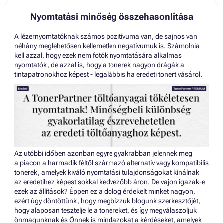
Nyomtatási minőség összehasonlítása
A lézernyomtatóknak számos pozitívuma van, de sajnos van
néhány meglehetősen kellemetlen negatívumuk is. Számolnia
kell azzal, hogy ezek nem fotók nyomtatására alkalmas
nyomtatók, de azzal is, hogy a tonerek nagyon drágák a
tintapatronokhoz képest - legalábbis ha eredeti tonert vásárol.
Az utóbbi időben azonban egyre gyakrabban jelennek meg
a piacon a harmadik féltől származó alternatív vagy kompatibilis
tonerek, amelyek kiváló nyomtatási tulajdonságokat kínálnak
az eredetihez képest sokkal kedvezőbb áron. De vajon igazak-e
ezek az állítások? Éppen ez a dolog érdekelt minket nagyon,
ezért úgy döntöttünk, hogy megbízzuk blogunk szerkesztőjét,
hogy alaposan tesztelje le a tonereket, és így megválaszoljuk
önmagunknak és Önnek is mindazokat a kérdéseket, amelyek