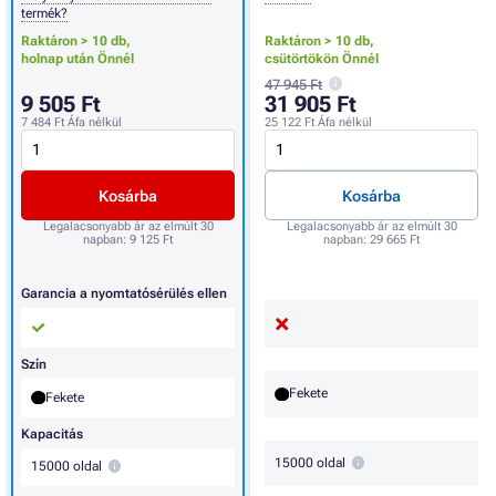
termék?
Raktáron > 10 db,
Raktáron > 10 db,
holnap után Önnél
csütörtökön Önnél
47 945 Ft
9 505 Ft
31 905 Ft
7 484 Ft
Áfa nélkül
25 122 Ft
Áfa nélkül
Kosárba
Kosárba
Legalacsonyabb ár az elmúlt 30
Legalacsonyabb ár az elmúlt 30
napban:
9 125 Ft
napban:
29 665 Ft
Garancia a nyomtatósérülés ellen
Szín
Fekete
Fekete
Kapacitás
15000 oldal
15000 oldal