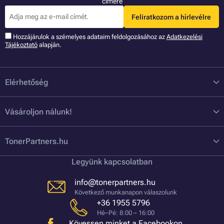
címére
Feliratkozom a hírlevélre
Hozzájárulok a szémelyes adataim feldolgozásához az
Adatkezelési
Tájékoztató
alapján.
Elérhetőség
Vásároljon nálunk!
TonerPartners.hu
Legyünk kapcsolatban
info@tonerpartners.hu
Következő munkanapon válaszolunk
+36 1955 5796
Hé–Pé: 8:00 – 16:00
Kövessen minket a Facebookon