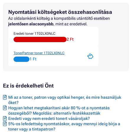
Toner KYOCERA FS-3140MFP
Toner KYOCERA FS-3540MFP
Nyomtatási költségeket összehasonlítása
Toner KYOCERA FS-3640 MFP
Toner KYOCERA FS-3920DN
Az oldalankénti költség a kompatibilis utántöltő esetében
jelentősen alacsonyabb
, mint az eredetivel.
Eredeti toner 1T02LX0NLC
2 Ft
TonerPartner toner 1T02LX0NLC
1 Ft
Ez is érdekelheti Önt
Mi az a toner, patron vagy optikai henger, és mire használjuk
őket?
Hogyan lehet megtakarítani akár 80 %-ot a nyomtatás
összegéből? Megoldás: alternatív festékkazetták
Eredeti vagy nem eredeti tonert vásároljak?
5%-os lefedettség nyomtatáskor, avagy mennyi ideig bírja a
toner vagy a tintapatron?