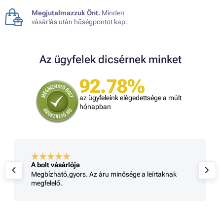
Megjutalmazzuk Önt.
Minden
vásárlás után hűségpontot kap.
Az ügyfelek dicsérnek minket
92.78%
az ügyfeleink elégedettsége a múlt
hónapban
A bolt vásárlója
Megbízható,gyors. Az áru minősége a leírtaknak
megfelelő.