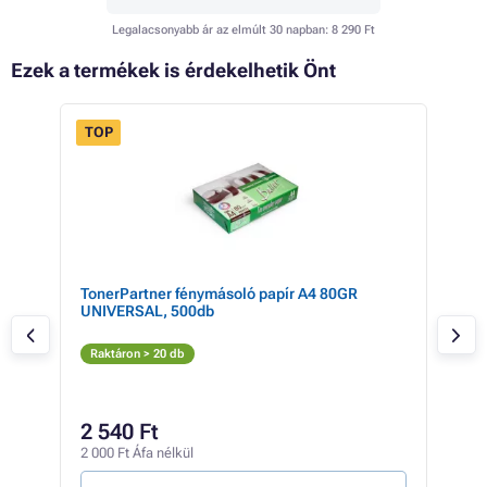
Legalacsonyabb ár az elmúlt 30 napban:
8 290 Ft
Ezek a termékek is érdekelhetik Önt
TOP
 11%
tály
TonerPartner fénymásoló papír A4 80GR
Kyo
UNIVERSAL, 500db
(az
Az
Raktáron > 20 db
Rak
10 2
3 
2 540 Ft
2 52
2 000 Ft Áfa nélkül
1 Ft /