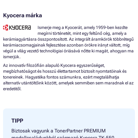
Kyocera márka
Ismerje meg a Kyocerát, amely 1959-ben kezdte
megírni történetét, mint egy feltűnő cég, amely a
kerámiagyártásra összpontosított. Az integrált áramkörök többrétegű
kerámiacsomagjainak fejlesztése azonban örökre irányt váltott, míg
végül a világ vezető technológiai óriásává nőtte ki magát, ahogyan ma
ismerjük.
Az innovatív filozófián alapuló Kyocera egyszerűséget,
megbízhatóságot és hosszú élettartamot biztosít nyomtatóinak és
tonereinek. Hagyatéka fontos számunkra, ezért megtalálhatja
alternatív utántöltőink között, amelyek semmiben sem maradnak el az
eredetitől.
TIPP
Biztosak vagyunk a TonerPartner PREMIUM
modellcsaládunkból származó Kyocera TK-550