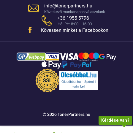
info@tonerpartners.hu
Következő munkanapon válaszolunk
+36 1955 5796
Hé–Pé: 8:00 – 16:00
Kövessen minket a Facebookon
Olcsóbbat.hu – Spórolni
tudni kell
© 2026 TonerPartners.hu
Kérdése van?