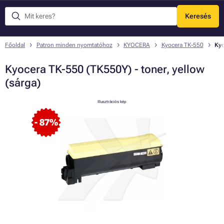
Keresés
Menü
Főoldal
Patron minden nyomtatóhoz
KYOCERA
Kyocera TK-550
Kyo
Kyocera TK-550 (TK550Y) - toner, yellow
(sárga)
Illusztrációs kép
- 87%