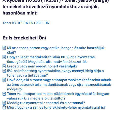
A Kyocera TK-550 (TK550Y) - toner, yellow (sárga)
terméket a következő nyomtatókhoz szánják,
hasonlóan mint:
Toner KYOCERA FS-C5200DN
Ez is érdekelheti Önt
Mi az a toner, patron vagy optikai henger, és mire használjuk
őket?
Hogyan lehet megtakarítani akár 80 %-ot a nyomtatás
összegéből? Megoldás: alternatív festékkazetták
Eredeti vagy nem eredeti tonert vásároljak?
5%-os lefedettség nyomtatáskor, avagy mennyi ideig bírja a
toner vagy a tintapatron?
Hová dobja ki a tonert vagy a tintapatronokat: Tanácsokat adunk
az üres patronok ártalmatlanításának vagy újrahasznosításának
módjairól
Toner vs. tintapatron: miben különböznek egymástól és hogyan
válasszuk ki a megfelelő utántöltőt?
Meddig tud nyomtatni a tonerrel és a patronnal?
Miért fogynak a színes tonerek fekete-fehér nyomtatásnál is?