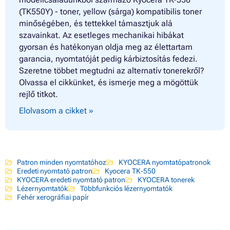
(TK550Y) - toner, yellow (sárga) kompatibilis toner
minőségében, és tettekkel támasztjuk alá
szavainkat. Az esetleges mechanikai hibákat
gyorsan és hatékonyan oldja meg az élettartam
garancia, nyomtatóját pedig kárbiztosítás fedezi.
Szeretne többet megtudni az alternatív tonerekről?
Olvassa el cikkünket, és ismerje meg a mögöttük
rejlő titkot.
Elolvasom a cikket »
Patron minden nyomtatóhoz
KYOCERA nyomtatópatronok
Eredeti nyomtató patron
Kyocera TK-550
KYOCERA eredeti nyomtató patron
KYOCERA tonerek
Lézernyomtatók
Többfunkciós lézernyomtatók
Fehér xerográfiai papír