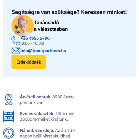
Segítségre van szüksége?
Keressen minket!
Tanácsadó
a választásban
+36 1955 5796
(8:00 - 16:00)
info@tonerpartners.hu
Érdeklődnék
Átvételi pontok.
3980 átvételi
pontunk van.
Széles választék.
Több mint
38000 terméket kínálunk.
Nálunk van ideje.
Az árut 30
napon belül visszaküldheti.