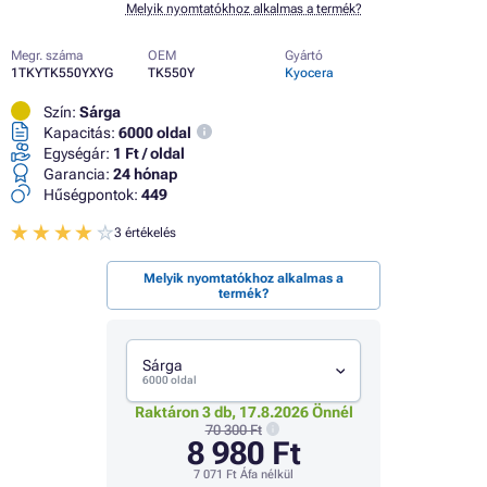
Melyik nyomtatókhoz alkalmas a termék?
Megr. száma
OEM
Gyártó
1TKYTK550YXYG
TK550Y
Kyocera
Szín:
Sárga
Kapacitás:
6000 oldal
Egységár:
1 Ft / oldal
Garancia:
24 hónap
Hűségpontok:
449
3 értékelés
Melyik nyomtatókhoz alkalmas a
termék?
Sárga
6000 oldal
Raktáron 3 db, 17.8.2026 Önnél
70 300 Ft
8 980 Ft
7 071 Ft
Áfa nélkül