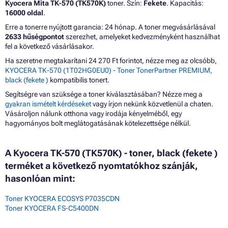
Kyocera Mita TK-570 (TK570K)
toner. Szín:
Fekete
. Kapacitás:
16000 oldal
.
Erre a tonerre nyújtott garancia: 24 hónap. A toner megvásárlásával
2633 hűségpontot
szerezhet, amelyeket kedvezményként használhat
fel a következő vásárlásakor.
Ha szeretne megtakarítani 24 270 Ft forintot, nézze meg az olcsóbb,
KYOCERA TK-570 (1T02HG0EU0) - Toner TonerPartner PREMIUM,
black (fekete )
kompatibilis tonert.
Segítségre van szüksége a toner kiválasztásában? Nézze meg a
gyakran ismételt kérdéseket
vagy írjon nekünk közvetlenül a chaten.
Vásároljon nálunk otthona vagy irodája kényelméből, egy
hagyományos bolt meglátogatásának kötelezettsége nélkül.
A Kyocera TK-570 (TK570K) - toner, black (fekete )
terméket a következő nyomtatókhoz szánják,
hasonlóan mint:
Toner KYOCERA ECOSYS P7035CDN
Toner KYOCERA FS-C5400DN