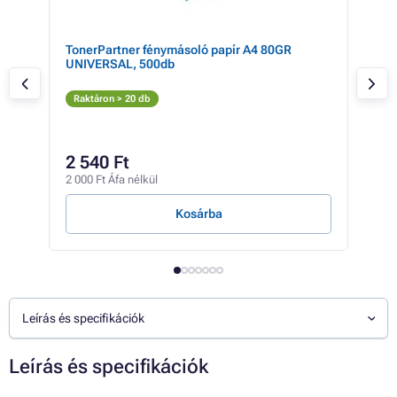
TonerPartner fénymásoló papír A4 80GR
Kyo
UNIVERSAL, 500db
(sá
S
Raktáron > 20 db
Rak
57
2 540 Ft
45 4
2 000 Ft Áfa nélkül
5 Ft /
Kosárba
Leírás és specifikációk
Leírás és specifikációk