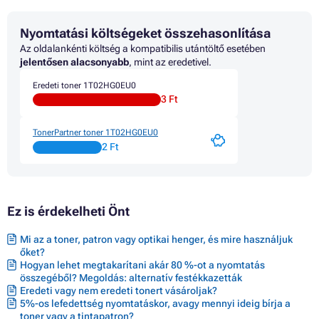
Nyomtatási költségeket összehasonlítása
Az oldalankénti költség a kompatibilis utántöltő esetében
jelentősen alacsonyabb
, mint az eredetivel.
Eredeti toner 1T02HG0EU0
3 Ft
TonerPartner toner 1T02HG0EU0
2 Ft
Ez is érdekelheti Önt
Mi az a toner, patron vagy optikai henger, és mire használjuk
őket?
Hogyan lehet megtakarítani akár 80 %-ot a nyomtatás
összegéből? Megoldás: alternatív festékkazetták
Eredeti vagy nem eredeti tonert vásároljak?
5%-os lefedettség nyomtatáskor, avagy mennyi ideig bírja a
toner vagy a tintapatron?