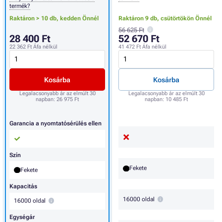
termék?
Raktáron > 10 db,
kedden Önnél
Raktáron 9 db,
csütörtökön Önnél
56 625 Ft
28 400 Ft
52 670 Ft
22 362 Ft
Áfa nélkül
41 472 Ft
Áfa nélkül
Kosárba
Kosárba
Legalacsonyabb ár az elmúlt 30
Legalacsonyabb ár az elmúlt 30
napban:
26 975 Ft
napban:
10 485 Ft
Garancia a nyomtatósérülés ellen
Szín
Fekete
Fekete
Kapacitás
16000 oldal
16000 oldal
Egységár