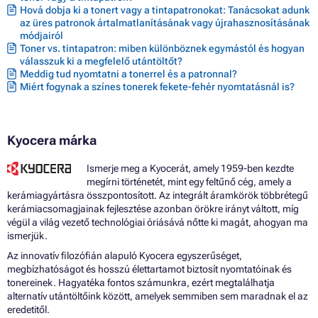
Hová dobja ki a tonert vagy a tintapatronokat: Tanácsokat adunk
az üres patronok ártalmatlanításának vagy újrahasznosításának
módjairól
Toner vs. tintapatron: miben különböznek egymástól és hogyan
válasszuk ki a megfelelő utántöltőt?
Meddig tud nyomtatni a tonerrel és a patronnal?
Miért fogynak a színes tonerek fekete-fehér nyomtatásnál is?
Kyocera márka
Ismerje meg a Kyocerát, amely 1959-ben kezdte
megírni történetét, mint egy feltűnő cég, amely a
kerámiagyártásra összpontosított. Az integrált áramkörök többrétegű
kerámiacsomagjainak fejlesztése azonban örökre irányt váltott, míg
végül a világ vezető technológiai óriásává nőtte ki magát, ahogyan ma
ismerjük.
Az innovatív filozófián alapuló Kyocera egyszerűséget,
megbízhatóságot és hosszú élettartamot biztosít nyomtatóinak és
tonereinek. Hagyatéka fontos számunkra, ezért megtalálhatja
alternatív utántöltőink között, amelyek semmiben sem maradnak el az
eredetitől.