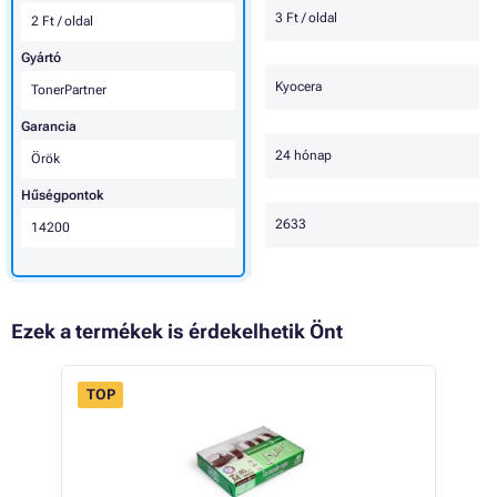
3 Ft / oldal
2 Ft / oldal
Gyártó
Kyocera
TonerPartner
Garancia
24 hónap
Örök
Hűségpontok
2633
14200
Ezek a termékek is érdekelhetik Önt
TOP
 24%