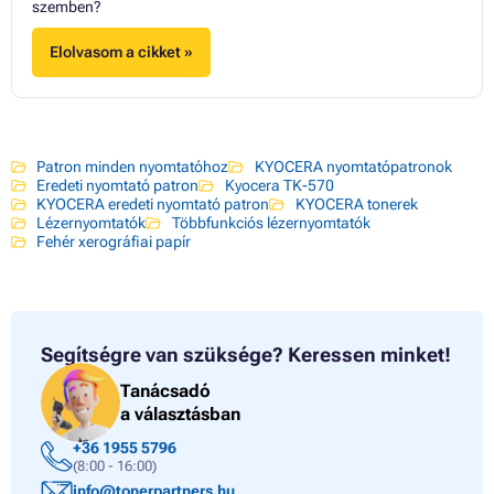
szemben?
Elolvasom a cikket »
Patron minden nyomtatóhoz
KYOCERA nyomtatópatronok
Eredeti nyomtató patron
Kyocera TK-570
KYOCERA eredeti nyomtató patron
KYOCERA tonerek
Lézernyomtatók
Többfunkciós lézernyomtatók
Fehér xerográfiai papír
Segítségre van szüksége?
Keressen minket!
Tanácsadó
a választásban
+36 1955 5796
(8:00 - 16:00)
info@tonerpartners.hu