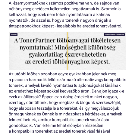
A lézernyomtatóknak számos pozitívuma van, de sajnos van
néhány meglehetősen kellemetlen negatívumuk is. Számolnia
kell azzal, hogy ezek nem fotók nyomtatására alkalmas
nyomtatók, de azzal is, hogy a tonerek nagyon drágák a
tintapatronokhoz képest - legalábbis ha eredeti tonert vásárol.
Az utóbbi időben azonban egyre gyakrabban jelennek meg
a piacon a harmadik féltől származó alternatív vagy kompatibilis
tonerek, amelyek kiváló nyomtatási tulajdonságokat kínálnak
az eredetihez képest sokkal kedvezőbb áron. De vajon igazak-e
ezek az állítások? Éppen ez a dolog érdekelt minket nagyon,
ezért úgy döntöttünk, hogy megbízzuk blogunk szerkesztőjét,
hogy alaposan tesztelje le a tonereket, és így megválaszoljuk
önmagunknak és Önnek is mindazokat a kérdéseket, amelyek
felmerülhetnek, amikor kompatibilis tonerek vásárlásán
gondolkodik. Van értelme tehát előnyben részesíteni
a kompatibilis tonereket az eredeti tonerek vásárlásával