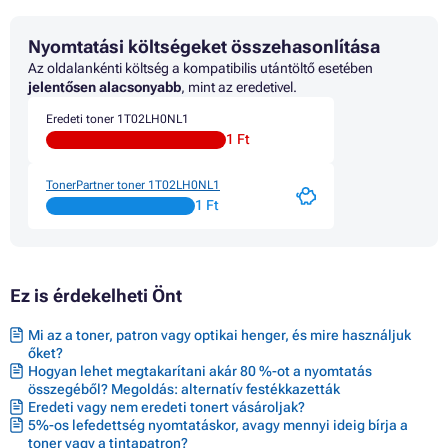
Nyomtatási költségeket összehasonlítása
Az oldalankénti költség a kompatibilis utántöltő esetében
jelentősen alacsonyabb
, mint az eredetivel.
Eredeti toner 1T02LH0NL1
1 Ft
TonerPartner toner 1T02LH0NL1
1 Ft
Ez is érdekelheti Önt
Mi az a toner, patron vagy optikai henger, és mire használjuk
őket?
Hogyan lehet megtakarítani akár 80 %-ot a nyomtatás
összegéből? Megoldás: alternatív festékkazetták
Eredeti vagy nem eredeti tonert vásároljak?
5%-os lefedettség nyomtatáskor, avagy mennyi ideig bírja a
toner vagy a tintapatron?