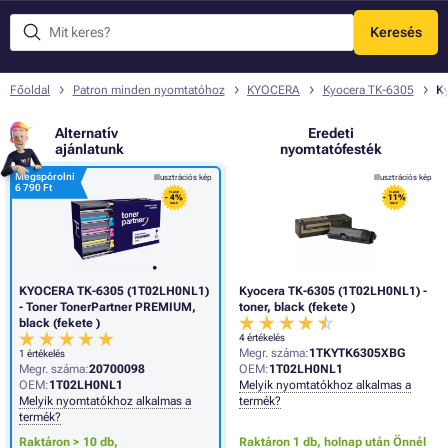
Keresés
Menü
Főoldal
Patron minden nyomtatóhoz
KYOCERA
Kyocera TK-6305
Ky
Alternatív
Eredeti
ajánlatunk
nyomtatófesték
Megspórolni
Illusztrációs kép
Illusztrációs kép
6 790 Ft
FLASH
FLASH
- 4%
- 11%
SALE
SALE
KYOCERA TK-6305 (1T02LH0NL1)
Kyocera TK-6305 (1T02LH0NL1) -
- Toner TonerPartner PREMIUM,
toner, black (fekete )
black (fekete )
4 értékelés
Megr. száma:
1TKYTK6305XBG
1 értékelés
Megr. száma:
20700098
OEM:
1T02LH0NL1
OEM:
1T02LH0NL1
Melyik nyomtatókhoz alkalmas a
Melyik nyomtatókhoz alkalmas a
termék?
termék?
Raktáron > 10 db,
Raktáron 1 db,
holnap után Önnél