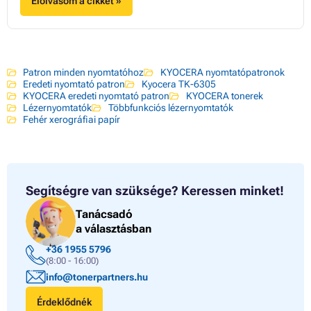
Elolvasom a cikket »
Patron minden nyomtatóhoz
KYOCERA nyomtatópatronok
Eredeti nyomtató patron
Kyocera TK-6305
KYOCERA eredeti nyomtató patron
KYOCERA tonerek
Lézernyomtatók
Többfunkciós lézernyomtatók
Fehér xerográfiai papír
Segítségre van szüksége?
Keressen minket!
Tanácsadó
a választásban
+36 1955 5796
(8:00 - 16:00)
info@tonerpartners.hu
Érdeklődnék