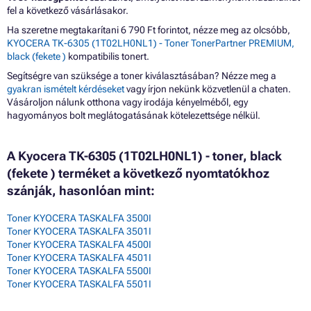
fel a következő vásárlásakor.
Ha szeretne megtakarítani 6 790 Ft forintot, nézze meg az olcsóbb,
KYOCERA TK-6305 (1T02LH0NL1) - Toner TonerPartner PREMIUM,
black (fekete )
kompatibilis tonert.
Segítségre van szüksége a toner kiválasztásában? Nézze meg a
gyakran ismételt kérdéseket
vagy írjon nekünk közvetlenül a chaten.
Vásároljon nálunk otthona vagy irodája kényelméből, egy
hagyományos bolt meglátogatásának kötelezettsége nélkül.
A Kyocera TK-6305 (1T02LH0NL1) - toner, black
(fekete ) terméket a következő nyomtatókhoz
szánják, hasonlóan mint:
Toner KYOCERA TASKALFA 3500I
Toner KYOCERA TASKALFA 3501I
Toner KYOCERA TASKALFA 4500I
Toner KYOCERA TASKALFA 4501I
Toner KYOCERA TASKALFA 5500I
Toner KYOCERA TASKALFA 5501I