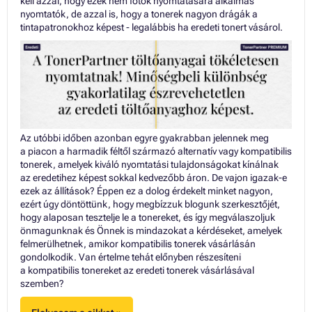
kell azzal, hogy ezek nem fotók nyomtatására alkalmas
nyomtatók, de azzal is, hogy a tonerek nagyon drágák a
tintapatronokhoz képest - legalábbis ha eredeti tonert vásárol.
Az utóbbi időben azonban egyre gyakrabban jelennek meg
a piacon a harmadik féltől származó alternatív vagy kompatibilis
tonerek, amelyek kiváló nyomtatási tulajdonságokat kínálnak
az eredetihez képest sokkal kedvezőbb áron. De vajon igazak-e
ezek az állítások? Éppen ez a dolog érdekelt minket nagyon,
ezért úgy döntöttünk, hogy megbízzuk blogunk szerkesztőjét,
hogy alaposan tesztelje le a tonereket, és így megválaszoljuk
önmagunknak és Önnek is mindazokat a kérdéseket, amelyek
felmerülhetnek, amikor kompatibilis tonerek vásárlásán
gondolkodik. Van értelme tehát előnyben részesíteni
a kompatibilis tonereket az eredeti tonerek vásárlásával
szemben?