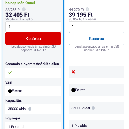
holnap után Önnél
33 755 Ft
44 270 Ft
32 405 Ft
39 195 Ft
25 516 Ft
Áfa nélkül
30 862 Ft
Áfa nélkül
Kosárba
Kosárba
Legalacsonyabb ár az elmúlt 30
Legalacsonyabb ár az elmúlt 30
napban:
31 620 Ft
napban:
39 195 Ft
Garancia a nyomtatósérülés ellen
Szín
Fekete
Fekete
Kapacitás
35000 oldal
35000 oldal
Egységár
1 Ft / oldal
1 Ft / oldal