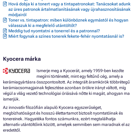
Hová dobja ki a tonert vagy a tintapatronokat: Tanácsokat adunk
az üres patronok ártalmatlanításának vagy újrahasznosításának
módjairól
Toner vs. tintapatron: miben különböznek egymástól és hogyan
válasszuk ki a megfelelő utántöltőt?
Meddig tud nyomtatni a tonerrel és a patronnal?
Miért fogynak a színes tonerek fekete-fehér nyomtatásnál is?
Kyocera márka
Ismerje meg a Kyocerát, amely 1959-ben kezdte
megírni történetét, mint egy feltűnő cég, amely a
kerámiagyártásra összpontosított. Az integrált áramkörök többrétegű
kerámiacsomagjainak fejlesztése azonban örökre irányt váltott, míg
végül a világ vezető technológiai óriásává nőtte ki magát, ahogyan ma
ismerjük.
Az innovatív filozófián alapuló Kyocera egyszerűséget,
megbízhatóságot és hosszú élettartamot biztosít nyomtatóinak és
tonereinek. Hagyatéka fontos számunkra, ezért megtalálhatja
alternatív utántöltőink között, amelyek semmiben sem maradnak el az
eredetitől.