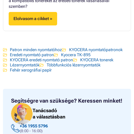
a kompatibilis tonereket az eredeti tonerek vásárlásával
szemben?
Elolvasom a cikket »
Patron minden nyomtatóhoz
KYOCERA nyomtatópatronok
Eredeti nyomtató patron
Kyocera TK-895
KYOCERA eredeti nyomtató patron
KYOCERA tonerek
Lézernyomtatók
Többfunkciós lézernyomtatók
Fehér xerográfiai papír
Segítségre van szüksége?
Keressen minket!
Tanácsadó
a választásban
+36 1955 5796
(8:00 - 16:00)