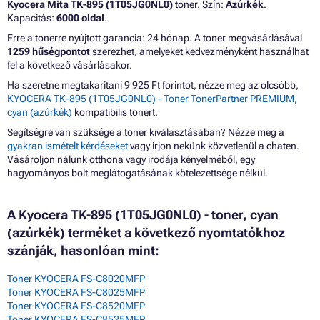
Kyocera Mita TK-895 (1T05JG0NL0)
toner. Szín:
Azúrkék
.
Kapacitás:
6000 oldal
.
Erre a tonerre nyújtott garancia: 24 hónap. A toner megvásárlásával
1259 hűségpontot
szerezhet, amelyeket kedvezményként használhat
fel a következő vásárlásakor.
Ha szeretne megtakarítani 9 925 Ft forintot, nézze meg az olcsóbb,
KYOCERA TK-895 (1T05JG0NL0) - Toner TonerPartner PREMIUM,
cyan (azúrkék)
kompatibilis tonert.
Segítségre van szüksége a toner kiválasztásában? Nézze meg a
gyakran ismételt kérdéseket
vagy írjon nekünk közvetlenül a chaten.
Vásároljon nálunk otthona vagy irodája kényelméből, egy
hagyományos bolt meglátogatásának kötelezettsége nélkül.
A Kyocera TK-895 (1T05JG0NL0) - toner, cyan
(azúrkék) terméket a következő nyomtatókhoz
szánják, hasonlóan mint:
Toner KYOCERA FS-C8020MFP
Toner KYOCERA FS-C8025MFP
Toner KYOCERA FS-C8520MFP
Toner KYOCERA FS-C8525MFP