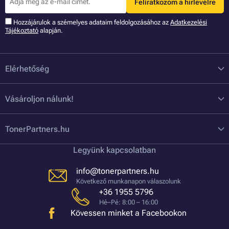
Feliratkozom a hírlevélre
Hozzájárulok a szémelyes adataim feldolgozásához az
Adatkezelési
Tájékoztató
alapján.
Elérhetőség
Vásároljon nálunk!
TonerPartners.hu
Legyünk kapcsolatban
info@tonerpartners.hu
Következő munkanapon válaszolunk
+36 1955 5796
Hé–Pé: 8:00 – 16:00
Kövessen minket a Facebookon