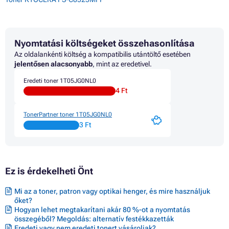
Nyomtatási költségeket összehasonlítása
Az oldalankénti költség a kompatibilis utántöltő esetében
jelentősen alacsonyabb
, mint az eredetivel.
Eredeti toner 1T05JG0NL0
4 Ft
TonerPartner toner 1T05JG0NL0
3 Ft
Ez is érdekelheti Önt
Mi az a toner, patron vagy optikai henger, és mire használjuk
őket?
Hogyan lehet megtakarítani akár 80 %-ot a nyomtatás
összegéből? Megoldás: alternatív festékkazetták
Eredeti vagy nem eredeti tonert vásároljak?