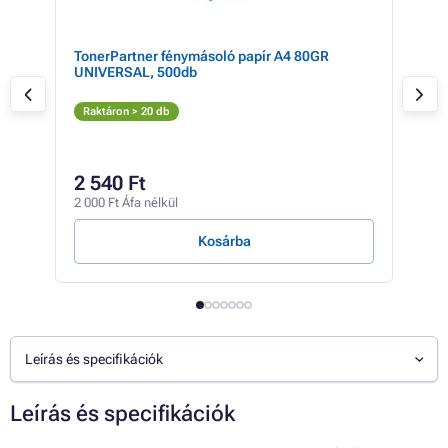
TonerPartner fénymásoló papír A4 80GR
Kyo
UNIVERSAL, 500db
mag
M
Raktáron > 20 db
Rak
30 5
25
2 540 Ft
20 3
2 000 Ft Áfa nélkül
4 Ft /
Kosárba
Leírás és specifikációk
Leírás és specifikációk