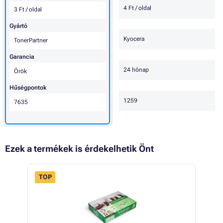
4 Ft / oldal
3 Ft / oldal
Gyártó
Kyocera
TonerPartner
Garancia
24 hónap
Örök
Hűségpontok
1259
7635
Ezek a termékek is érdekelhetik Önt
TOP