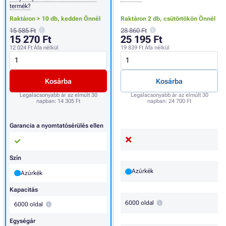
termék?
Raktáron > 10 db,
kedden Önnél
Raktáron 2 db,
csütörtökön Önnél
15 585 Ft
28 860 Ft
15 270 Ft
25 195 Ft
12 024 Ft
Áfa nélkül
19 839 Ft
Áfa nélkül
Kosárba
Kosárba
Legalacsonyabb ár az elmúlt 30
Legalacsonyabb ár az elmúlt 30
napban:
14 305 Ft
napban:
24 700 Ft
Garancia a nyomtatósérülés ellen
Szín
Azúrkék
Azúrkék
Kapacitás
6000 oldal
6000 oldal
Egységár