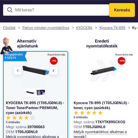
Keresés
Menü
Főoldal
Patron minden nyomtatóhoz
KYOCERA
Kyocera TK-895
Kyo
Alternatív
Eredeti
ajánlatunk
nyomtatófesték
Megspórolni
Illusztrációs kép
Illusztrációs kép
9 925 Ft
- 2%
- 13%
KYOCERA TK-895 (1T05JG0NL0) -
Kyocera TK-895 (1T05JG0NL0) -
Toner TonerPartner PREMIUM,
toner, cyan (azúrkék)
cyan (azúrkék)
6 értékelés
Megr. száma:
1TKYTK895CXCG
5 értékelés
Megr. száma:
20700063
OEM:
1T05JG0NL0
OEM:
1T05JG0NL0
Melyik nyomtatókhoz alkalmas a
Melyik nyomtatókhoz alkalmas a
termék?