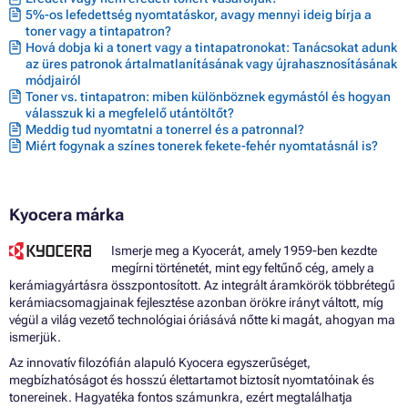
5%-os lefedettség nyomtatáskor, avagy mennyi ideig bírja a
toner vagy a tintapatron?
Hová dobja ki a tonert vagy a tintapatronokat: Tanácsokat adunk
az üres patronok ártalmatlanításának vagy újrahasznosításának
módjairól
Toner vs. tintapatron: miben különböznek egymástól és hogyan
válasszuk ki a megfelelő utántöltőt?
Meddig tud nyomtatni a tonerrel és a patronnal?
Miért fogynak a színes tonerek fekete-fehér nyomtatásnál is?
Kyocera márka
Ismerje meg a Kyocerát, amely 1959-ben kezdte
megírni történetét, mint egy feltűnő cég, amely a
kerámiagyártásra összpontosított. Az integrált áramkörök többrétegű
kerámiacsomagjainak fejlesztése azonban örökre irányt váltott, míg
végül a világ vezető technológiai óriásává nőtte ki magát, ahogyan ma
ismerjük.
Az innovatív filozófián alapuló Kyocera egyszerűséget,
megbízhatóságot és hosszú élettartamot biztosít nyomtatóinak és
tonereinek. Hagyatéka fontos számunkra, ezért megtalálhatja