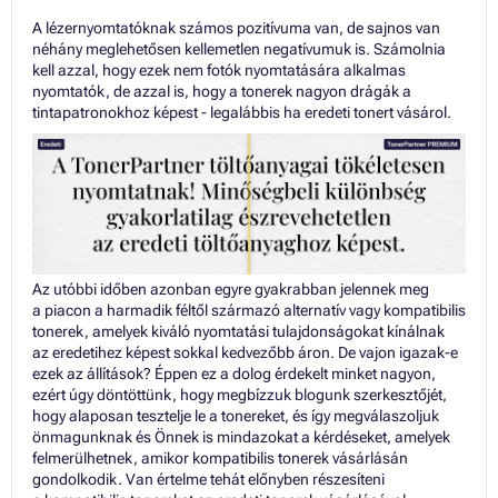
A lézernyomtatóknak számos pozitívuma van, de sajnos van
néhány meglehetősen kellemetlen negatívumuk is. Számolnia
kell azzal, hogy ezek nem fotók nyomtatására alkalmas
nyomtatók, de azzal is, hogy a tonerek nagyon drágák a
tintapatronokhoz képest - legalábbis ha eredeti tonert vásárol.
Az utóbbi időben azonban egyre gyakrabban jelennek meg
a piacon a harmadik féltől származó alternatív vagy kompatibilis
tonerek, amelyek kiváló nyomtatási tulajdonságokat kínálnak
az eredetihez képest sokkal kedvezőbb áron. De vajon igazak-e
ezek az állítások? Éppen ez a dolog érdekelt minket nagyon,
ezért úgy döntöttünk, hogy megbízzuk blogunk szerkesztőjét,
hogy alaposan tesztelje le a tonereket, és így megválaszoljuk
önmagunknak és Önnek is mindazokat a kérdéseket, amelyek
felmerülhetnek, amikor kompatibilis tonerek vásárlásán
gondolkodik. Van értelme tehát előnyben részesíteni