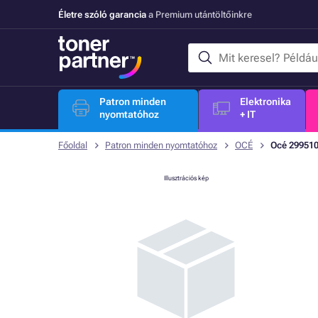
Életre szóló garancia
a Premium utántöltőinkre
Patron minden
Elektronika
nyomtatóhoz
+ IT
Főoldal
Patron minden nyomtatóhoz
OCÉ
Océ 299510
Illusztrációs kép