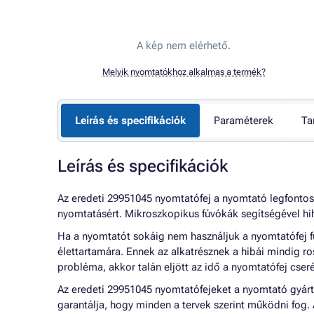
A kép nem elérhető.
Melyik nyomtatókhoz alkalmas a termék?
Leírás és specifikációk
Paraméterek
Ta
Leírás és specifikációk
Az eredeti 29951045 nyomtatófej a nyomtató legfontos
nyomtatásért. Mikroszkopikus fúvókák segítségével hih
Ha a nyomtatót sokáig nem használjuk a nyomtatófej f
élettartamára. Ennek az alkatrésznek a hibái mindig r
probléma, akkor talán eljött az idő a nyomtatófej cser
Az eredeti 29951045 nyomtatófejeket a nyomtató gyártó
garantálja, hogy minden a tervek szerint működni fog.