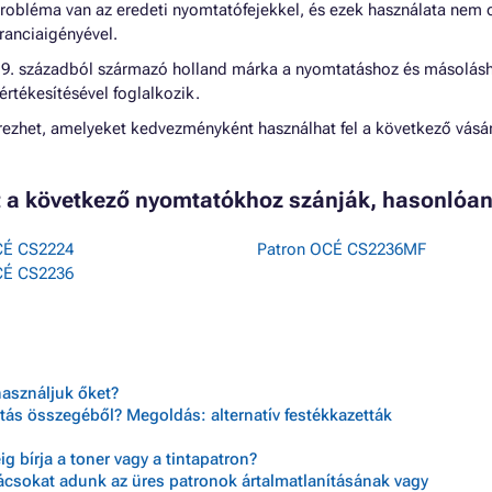
probléma van az eredeti nyomtatófejekkel, és ezek használata nem
anciaigényével.
 19. századból származó holland márka a nyomtatáshoz és másolás
értékesítésével foglalkozik.
ezhet, amelyeket kedvezményként használhat fel a következő vásár
t a következő nyomtatókhoz szánják, hasonlóan
CÉ CS2224
Patron OCÉ CS2236MF
CÉ CS2236
használjuk őket?
tás összegéből? Megoldás: alternatív festékkazetták
 bírja a toner vagy a tintapatron?
nácsokat adunk az üres patronok ártalmatlanításának vagy