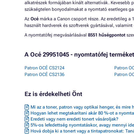
alkatrészek formájában kínált alternatívák. Kevesebb 
szükségtelen bonyodalmakat a nyomtató esetleges gar
Az
Océ
márka a Canon csoport része. Az eredetileg a
használt hardverek és szoftverek gyártásával, valamint 
A nyomtatófej megvásárlásával
8551 hűségpontot
szer
A Océ 29951045 - nyomtatófej terméke
Patron OCÉ CS2124
Patron O
Patron OCÉ CS2136
Patron O
Ez is érdekelheti Önt
Mi az a toner, patron vagy optikai henger, és mire 
Hogyan lehet megtakarítani akár 80 %-ot a nyomta
Eredeti vagy nem eredeti tonert vásároljak?
5%-os lefedettség nyomtatáskor, avagy mennyi ideig
Hová dobja ki a tonert vagy a tintapatronokat: Ta