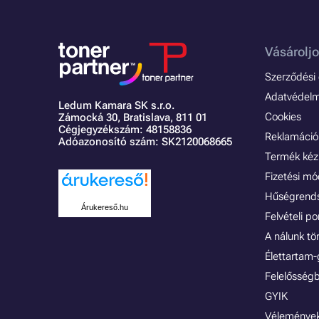
Vásároljo
Szerződési é
Adatvédelmi
Ledum Kamara SK s.r.o.
Cookies
Zámocká 30,
Bratislava, 811 01
Cégjegyzékszám: 48158836
Reklamáció 
Adóazonosító szám: SK2120068665
Termék kéz
Fizetési m
Hűségrend
Árukereső.hu
Felvételi p
A nálunk tö
Élettartam-
Felelősségb
GYIK
Vélemények