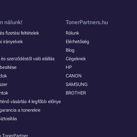
n nálunk!
TonerPartners.hu
s fizetési feltételek
Rólunk
 irányelvek
Elérhetőség
Blog
és szerződéstől való elállás
Cégeknek
besítése
HP
ódok
CANON
szer
SAMSUNG
ontok
BROTHER
rténő vásárlás 4 legfőbb előnye
garancia a tonerekre
iztosítás
 TonerPartner