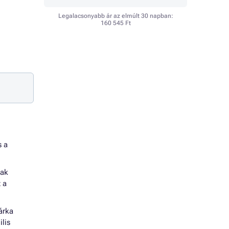
Legalacsonyabb ár az elmúlt 30 napban:
160 545 Ft
s a
nak
 a
árka
lis