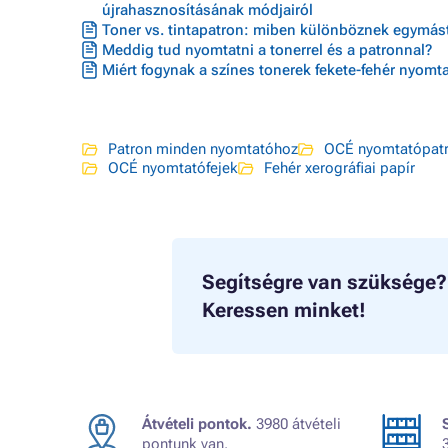
újrahasznosításának módjairól
Toner vs. tintapatron: miben különböznek egymást
Meddig tud nyomtatni a tonerrel és a patronnal?
Miért fogynak a színes tonerek fekete-fehér nyomta
Patron minden nyomtatóhoz
OCÉ nyomtatópat
OCÉ nyomtatófejek
Fehér xerográfiai papír
Segítségre van szüksége?
Keressen minket!
Átvételi pontok.
3980 átvételi
pontunk van.