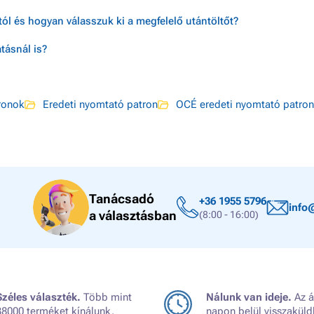
ól és hogyan válasszuk ki a megfelelő utántöltőt?
tásnál is?
ronok
Eredeti nyomtató patron
OCÉ eredeti nyomtató patron
Tanácsadó
+36 1955 5796
info
a választásban
(8:00 - 16:00)
Széles választék.
Több mint
Nálunk van ideje.
Az á
38000 terméket kínálunk.
napon belül visszaküld