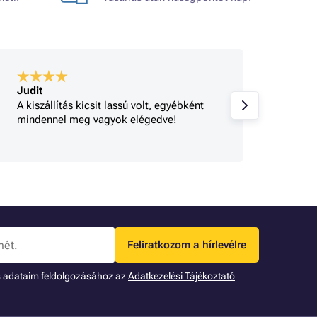
Judit
A bolt
A kiszállítás kicsit lassú volt, egyébként
Gyorsa
mindennel meg vagyok elégedve!
rendel
tájéko
Feliratkozom a hírlevélre
s adataim feldolgozásához az
Adatkezelési Tájékoztató