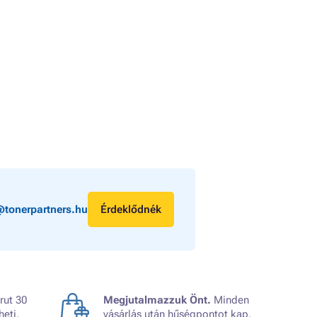
@tonerpartners.hu
Érdeklődnék
rut 30
Megjutalmazzuk Önt.
Minden
heti.
vásárlás után hűségpontot kap.