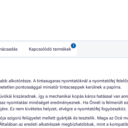
nácsadás
Kapcsolódó termékek
abb alkotórésze. A tintasugaras nyomtatóknál a nyomtatófej felelő
etetlen pontossággal miniatűr tintacseppek kerülnek a papírra.
úvókái kiszáradnak, így a mechanikai kopás káros hatással van an
ossz nyomtatási minőséget eredményeznek. Ha Önnél is felmerült ez
éjére. Ez nem kivételes helyzet, elvégre a nyomtatófej fogyóeszköz.
ja szigorú felügyelet mellett gyártják és tesztelik. Maga az Océ m
 Általában az eredeti alkatrészek megbízhatóbbak, mint a kompatibi