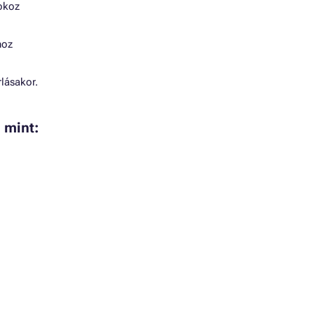
 okoz
hoz
lásakor.
 mint: