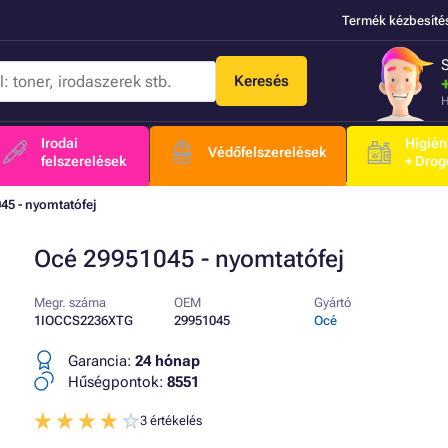
Termék kézbesíté
Keresés
H
Irodai
Higién
Védőfelszerelések
felszerelések
+ Drog
45 - nyomtatófej
Océ 29951045 - nyomtatófej
Megr. száma
OEM
Gyártó
1IOCCS2236XTG
29951045
Océ
Garancia:
24 hónap
Hűségpontok:
8551
3 értékelés