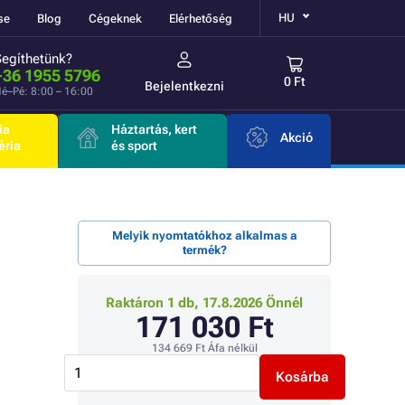
HU
se
Blog
Cégeknek
Elérhetőség
Segíthetünk?
+36 1955 5796
0 Ft
Bejelentkezni
é–Pé: 8:00 – 16:00
ia
Háztartás, kert
Akció
éria
és sport
Melyik nyomtatókhoz alkalmas a
termék?
Raktáron 1 db, 17.8.2026 Önnél
171 030 Ft
134 669 Ft
Áfa nélkül
Kosárba