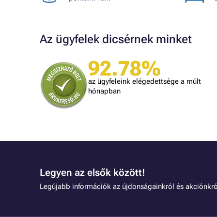
Az ügyfelek dicsérnek minket
92.78%
A bolt vásárlója
t, amit
Minden rendben volt.
az ügyfeleink elégedettsége a múlt
is
hónapban
lben.
Legyen az elsők között!
Legújabb információk az újdonságainkról és akciónkró