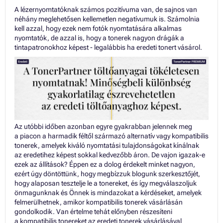
A lézernyomtatóknak számos pozitívuma van, de sajnos van
néhány meglehetősen kellemetlen negatívumuk is. Számolnia
kell azzal, hogy ezek nem fotók nyomtatására alkalmas
nyomtatók, de azzal is, hogy a tonerek nagyon drágák a
tintapatronokhoz képest - legalábbis ha eredeti tonert vásárol.
Az utóbbi időben azonban egyre gyakrabban jelennek meg
a piacon a harmadik féltől származó alternatív vagy kompatibilis
tonerek, amelyek kiváló nyomtatási tulajdonságokat kínálnak
az eredetihez képest sokkal kedvezőbb áron. De vajon igazak-e
ezek az állítások? Éppen ez a dolog érdekelt minket nagyon,
ezért úgy döntöttünk, hogy megbízzuk blogunk szerkesztőjét,
hogy alaposan tesztelje le a tonereket, és így megválaszoljuk
önmagunknak és Önnek is mindazokat a kérdéseket, amelyek
felmerülhetnek, amikor kompatibilis tonerek vásárlásán
gondolkodik. Van értelme tehát előnyben részesíteni
a kompatibilis tonereket az eredeti tonerek vásárlásával