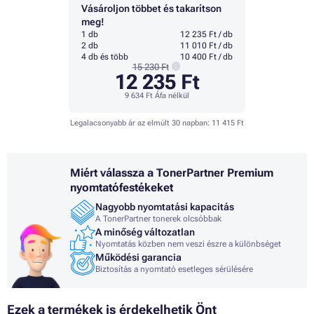
Vásároljon többet és takarítson
meg!
1 db
12 235 Ft / db
2 db
11 010 Ft / db
4 db és több
10 400 Ft / db
15 230 Ft
12 235 Ft
9 634 Ft
Áfa nélkül
Legalacsonyabb ár az elmúlt 30 napban:
11 415 Ft
Miért válassza a TonerPartner Premium
nyomtatófestékeket
Nagyobb nyomtatási kapacitás
A TonerPartner tonerek olcsóbbak
A minőség változatlan
Nyomtatás közben nem veszi észre a különbséget
Működési garancia
Biztosítás a nyomtató esetleges sérülésére
Ezek a termékek is érdekelhetik Önt