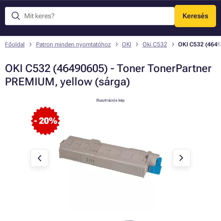
Keresés
Menü
Főoldal
Patron minden nyomtatóhoz
OKI
Oki C532
OKI C532 (4649
OKI C532 (46490605) - Toner TonerPartner
PREMIUM, yellow (sárga)
Illusztrációs kép
- 20%