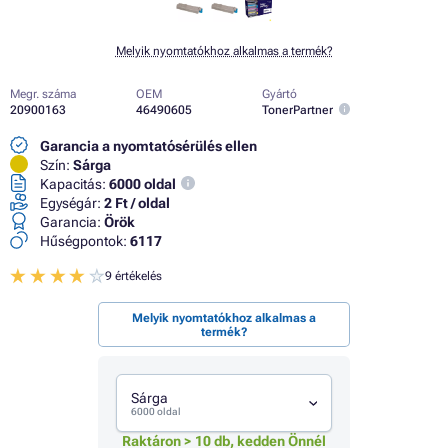
Melyik nyomtatókhoz alkalmas a termék?
Megr. száma
OEM
Gyártó
20900163
46490605
TonerPartner
Garancia a nyomtatósérülés ellen
Szín:
Sárga
Kapacitás:
6000 oldal
Egységár:
2 Ft / oldal
Garancia:
Örök
Hűségpontok:
6117
9 értékelés
Melyik nyomtatókhoz alkalmas a
termék?
Sárga
6000 oldal
Raktáron > 10 db, kedden Önnél