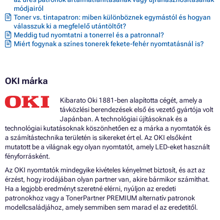
módjairól
Toner vs. tintapatron: miben különböznek egymástól és hogyan
válasszuk ki a megfelelő utántöltőt?
Meddig tud nyomtatni a tonerrel és a patronnal?
Miért fogynak a színes tonerek fekete-fehér nyomtatásnál is?
OKI márka
Kibarato Oki 1881-ben alapította cégét, amely a
távközlési berendezések első és vezető gyártója volt
Japánban. A technológiai újításoknak és a
technológiai kutatásoknak köszönhetően ez a márka a nyomtatók és
a számítástechnika területén is sikereket ért el. Az OKI elsőként
mutatott be a világnak egy olyan nyomtatót, amely LED-eket használt
fényforrásként.
Az OKI nyomtatók mindegyike kivételes kényelmet biztosít, és azt az
érzést, hogy irodájában olyan partner van, akire bármikor számíthat.
Ha a legjobb eredményt szeretné elérni, nyúljon az eredeti
patronokhoz vagy a TonerPartner PREMIUM alternatív patronok
modellcsaládjához, amely semmiben sem marad el az eredetitől.