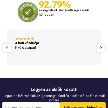
92.79%
az ügyfeleink elégedettsége a múlt
hónapban
A bolt vásárlója
Kiváló csapat!
Legyen az elsők között!
Legújabb információk az újdonságainkról és akciónkról az Ön e-mail
címére
Feliratkozom a hírlevélre