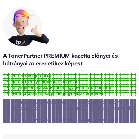
A TonerPartner PREMIUM kazetta előnyei és
hátrányai az eredetihez képest
élettartam garancia
garancia a nyomtató károsodására
lényegesen alacsonyabb ár egy nyomtatott oldalra
nyomtatási minősége megegyezik az eredetivel
körülbelül 3% a valószínűsége annak, hogy a nyomtató nem
fogadja el ezt a nyomtatófestéket (ebben az esetben visszatérítjük
a vételárat)
nem alkalmas fényképek és reklámanyagok nyomtatására