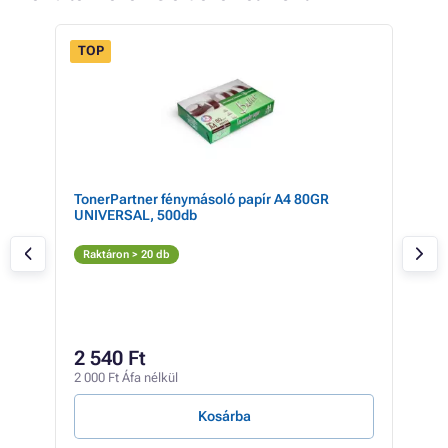
TOP
- 5%
TonerPartner fénymásoló papír A4 80GR
OKI
UNIVERSAL, 500db
PRE
Fe
Raktáron > 20 db
Rak
15 2
12
2 540 Ft
9 63
2 000 Ft Áfa nélkül
2 Ft /
Kosárba