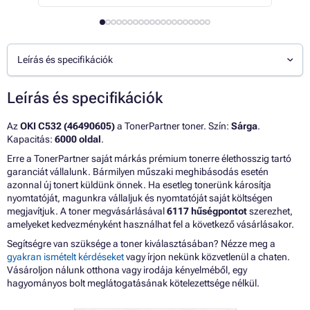
Leírás és specifikációk
Leírás és specifikációk
Az
OKI C532 (46490605)
a TonerPartner toner. Szín:
Sárga
.
Kapacitás:
6000 oldal
.
Erre a TonerPartner saját márkás prémium tonerre élethosszig tartó
garanciát vállalunk. Bármilyen műszaki meghibásodás esetén
azonnal új tonert küldünk önnek. Ha esetleg tonerünk károsítja
nyomtatóját, magunkra vállaljuk és nyomtatóját saját költségen
megjavítjuk. A toner megvásárlásával
6117 hűségpontot
szerezhet,
amelyeket kedvezményként használhat fel a következő vásárlásakor.
Segítségre van szüksége a toner kiválasztásában? Nézze meg a
gyakran ismételt kérdéseket
vagy írjon nekünk közvetlenül a chaten.
Vásároljon nálunk otthona vagy irodája kényelméből, egy
hagyományos bolt meglátogatásának kötelezettsége nélkül.