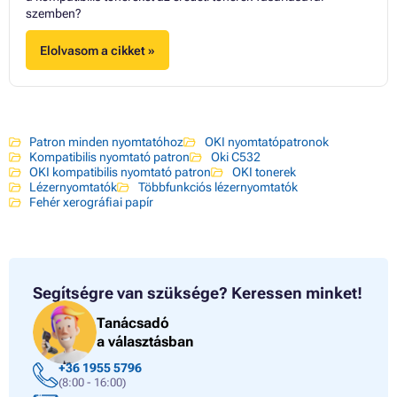
szemben?
Elolvasom a cikket »
Patron minden nyomtatóhoz
OKI nyomtatópatronok
Kompatibilis nyomtató patron
Oki C532
OKI kompatibilis nyomtató patron
OKI tonerek
Lézernyomtatók
Többfunkciós lézernyomtatók
Fehér xerográfiai papír
Segítségre van szüksége?
Keressen minket!
Tanácsadó
a választásban
+36 1955 5796
(8:00 - 16:00)