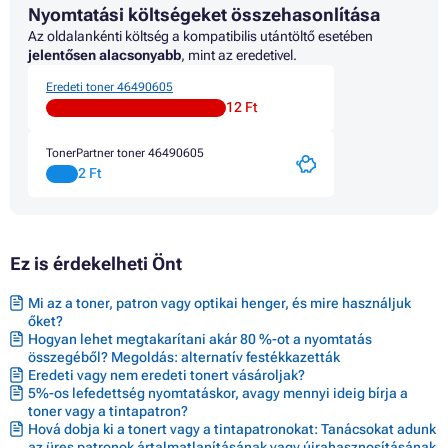
Nyomtatási költségeket összehasonlítása
Az oldalankénti költség a kompatibilis utántöltő esetében
jelentősen alacsonyabb
, mint az eredetivel.
Eredeti toner 46490605
12 Ft
TonerPartner toner 46490605
2 Ft
Ez is érdekelheti Önt
Mi az a toner, patron vagy optikai henger, és mire használjuk
őket?
Hogyan lehet megtakarítani akár 80 %-ot a nyomtatás
összegéből? Megoldás: alternatív festékkazetták
Eredeti vagy nem eredeti tonert vásároljak?
5%-os lefedettség nyomtatáskor, avagy mennyi ideig bírja a
toner vagy a tintapatron?
Hová dobja ki a tonert vagy a tintapatronokat: Tanácsokat adunk
az üres patronok ártalmatlanításának vagy újrahasznosításának