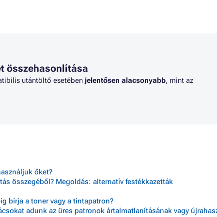
NIER LD310 SERIES
Toner RICOH AFICIO 2020D
NIER LD316
Toner RICOH AFICIO MP1500
NIER LD316L
Toner RICOH AFICIO MP1600
COH 1230D
Toner RICOH AFICIO MP1600 S
COH AFICIO 1600
Toner RICOH AFICIO MP1600L
COH AFICIO 2015
Toner RICOH AFICIO MP1600L 
COH AFICIO 2016
Toner RICOH AFICIO MP1600SP
t összehasonlítása
COH AFICIO 2018
Toner RICOH AFICIO MP1600SP
tibilis utántöltő esetében
jelentősen alacsonyabb
, mint az
használjuk őket?
tás összegéből? Megoldás: alternatív festékkazetták
 bírja a toner vagy a tintapatron?
nácsokat adunk az üres patronok ártalmatlanításának vagy újraha