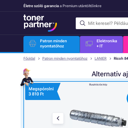
Életre szóló garancia
a Premium utántöltőinkre
Patron minden
Elektronika
nyomtatóhoz
+ IT
Főoldal
Patron minden nyomtatóhoz
LANIER
Ricoh 84
Alternatív
a
Illusztrációs kép
Megspórolni
3 810 Ft