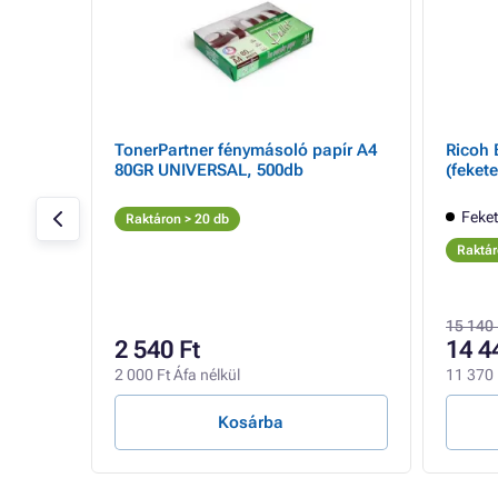
tron
TonerPartner fénymásoló papír A4
Ricoh 
ck
80GR UNIVERSAL, 500db
(fekete
Feke
Raktáron > 20 db
Raktár
15 140 
2 540 Ft
14 4
2 000 Ft Áfa nélkül
11 370 
Kosárba