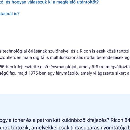
ól és hogyan válasszuk ki a megfelelő utántöltőt?
tásnál is?
s technológiai óriásának szülőhelye, és a Ricoh is ezek közé tarto
zönhetően ma a digitális multifunkcionális irodai berendezések eg
5-ben kifejlesztette első fénymásolóját, amely örökre megváltoztatt
égű fax, majd 1975-ben egy fénymásoló, amely világszerte sikert ar
ogy a toner és a patron két különböző kifejezés? Ricoh 84
hoz tartozik, amelyekkel csak tintasugaras nyomtatója b