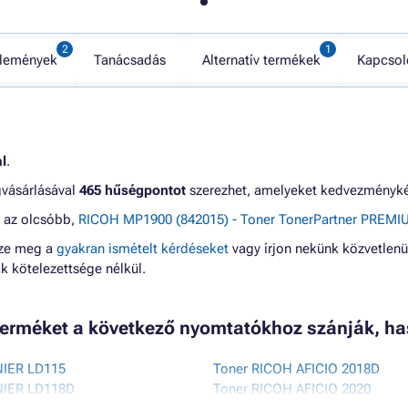
lemények
Tanácsadás
Alternatív termékek
Kapcsol
l
.
gvásárlásával
465 hűségpontot
szerezhet, amelyeket kedvezménykén
g az olcsóbb,
RICOH MP1900 (842015) - Toner TonerPartner PREMIUM
zze meg a
gyakran ismételt kérdéseket
vagy írjon nekünk közvetlenü
 kötelezettsége nélkül.
 ) terméket a következő nyomtatókhoz szánják, h
NIER LD115
Toner RICOH AFICIO 2018D
NIER LD118D
Toner RICOH AFICIO 2020