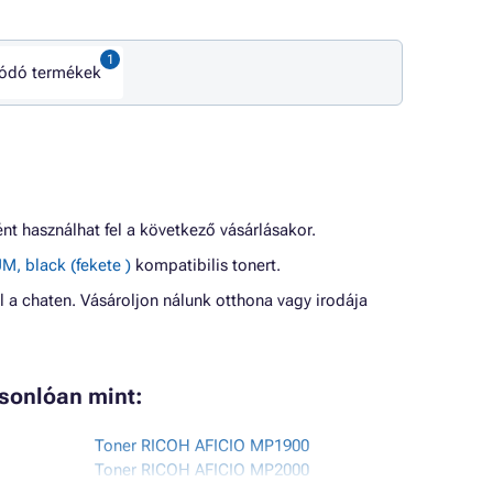
ódó termékek
t használhat fel a következő vásárlásakor.
, black (fekete )
kompatibilis tonert.
l a chaten. Vásároljon nálunk otthona vagy irodája
asonlóan mint:
Toner RICOH AFICIO MP1900
Toner RICOH AFICIO MP2000