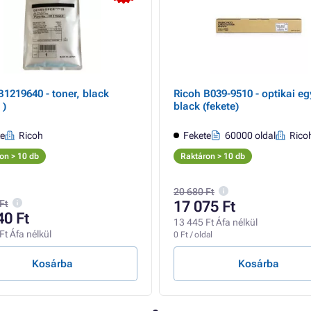
B1219640 - toner, black
Ricoh B039-9510 - optikai eg
 )
black (fekete)
te
Ricoh
Fekete
60000 oldal
Rico
on > 10 db
Raktáron > 10 db
20 680 Ft
Ft
17 075 Ft
40 Ft
13 445 Ft Áfa nélkül
Ft Áfa nélkül
0 Ft / oldal
Kosárba
Kosárba