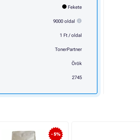
Fekete
9000 oldal
1 Ft / oldal
TonerPartner
Örök
2745
- 5%