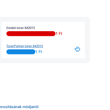
Toner RICOH AFICIO MP2000L
Toner RICOH AFICIO MP2000LN
Toner RICOH AFICIO MP2000LN 2
ERIES
Toner RICOH AFICIO MP2000PS
Toner RICOH AFICIO MP2000SP
2
Toner RICOH AFICIO MP2000SPF
Eredeti toner 842015
1 Ft
F
TonerPartner toner 842015
1 Ft
sznosításának módjairól