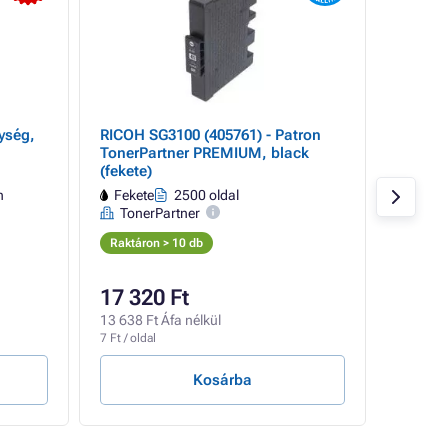
ység,
RICOH SG3100 (405761) - Patron
TonerP
TonerPartner PREMIUM, black
80GR U
(fekete)
h
Fekete
2500 oldal
Raktáro
TonerPartner
Raktáron > 10 db
17 320 Ft
2 540
13 638 Ft Áfa nélkül
2 000 Ft
7 Ft / oldal
Kosárba