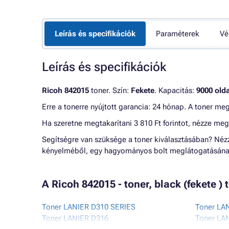
Leírás és specifikációk
Paraméterek
Vé
Leírás és specifikációk
Ricoh 842015
toner. Szín:
Fekete
. Kapacitás:
9000 olda
Erre a tonerre nyújtott garancia: 24 hónap. A toner me
Ha szeretne megtakarítani 3 810 Ft forintot, nézze me
Segítségre van szüksége a toner kiválasztásában? Né
kényelméből, egy hagyományos bolt meglátogatásának
A Ricoh 842015 - toner, black (fekete
Toner LANIER D310 SERIES
Toner LA
Toner LANIER D316
Toner LA