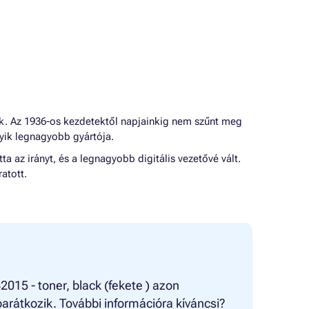
zik. Az 1936-os kezdetektől napjainkig nem szűnt meg
yik legnagyobb gyártója.
a az irányt, és a legnagyobb digitális vezetővé vált.
atott.
2015 - toner, black (fekete ) azon
arátkozik. További információra kíváncsi?