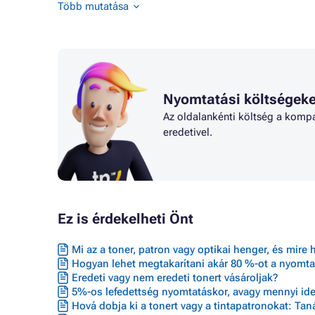
Toner LANIER D316L
Toner LA
Több mutatása
Toner LANIER D316SPF
Toner LA
Toner LANIER D320 SERIES
Toner LA
Toner LANIER D320D
Toner RI
Toner LANIER D320DL
Toner RI
Toner LANIER D320DLN
Toner RI
Toner LANIER D320SPF
Toner RI
Nyomtatási költségeke
Toner LANIER LD 118
Toner RI
Az oldalankénti költség a kompa
eredetivel.
Ez is érdekelheti Önt
Mi az a toner, patron vagy optikai henger, és mire 
Hogyan lehet megtakarítani akár 80 %-ot a nyomta
Eredeti vagy nem eredeti tonert vásároljak?
5%-os lefedettség nyomtatáskor, avagy mennyi ideig
Hová dobja ki a tonert vagy a tintapatronokat: Ta