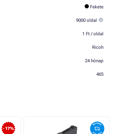
Fekete
9000 oldal
1 Ft / oldal
Ricoh
24 hónap
465
TOP
- 17%