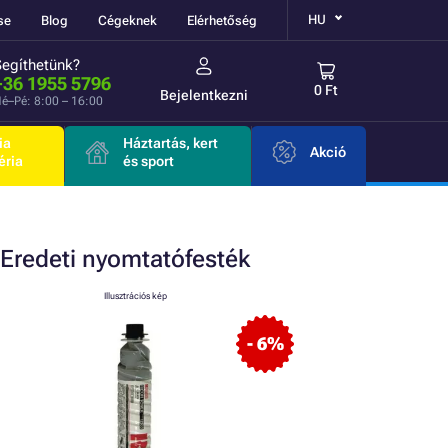
HU
se
Blog
Cégeknek
Elérhetőség
Segíthetünk?
+36 1955 5796
0 Ft
Bejelentkezni
é–Pé: 8:00 – 16:00
ia
Háztartás, kert
Akció
éria
és sport
Eredeti
nyomtatófesték
Illusztrációs kép
- 6%