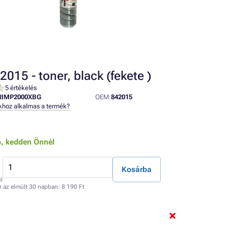
015 - toner, black (fekete )
5 értékelés
RIMP2000XBG
OEM:
842015
khoz alkalmas a termék?
b,
kedden Önnél
Kosárba
l
r az elmúlt 30 napban:
8 190 Ft