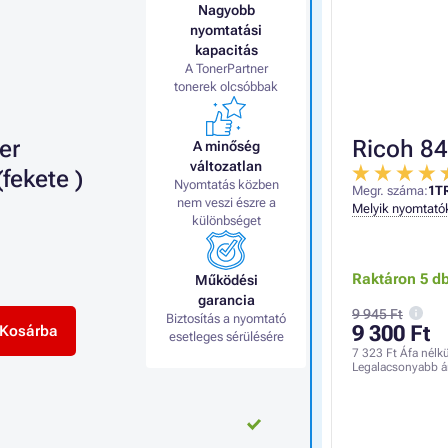
Nagyobb
nyomtatási
kapacitás
A TonerPartner
tonerek olcsóbbak
er
Ricoh 842
A minőség
változatlan
fekete )
Nyomtatás közben
Megr. száma:
1T
nem veszi észre a
Melyik nyomtató
különbséget
Raktáron 5 d
Működési
garancia
9 945 Ft
Biztosítás a nyomtató
9 300 Ft
Kosárba
esetleges sérülésére
7 323 Ft
Áfa nélkü
Legalacsonyabb á