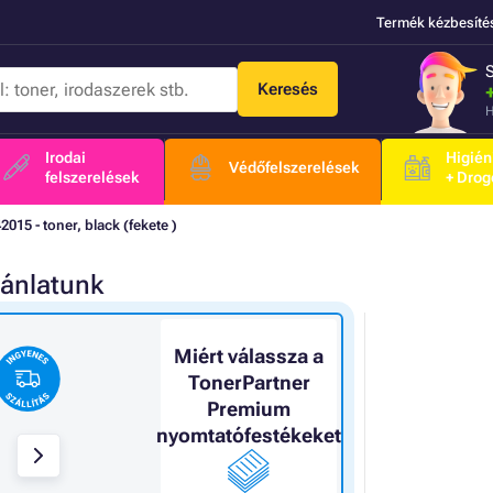
Termék kézbesíté
Keresés
H
Irodai
Higién
Védőfelszerelések
felszerelések
+ Drog
2015 - toner, black (fekete )
jánlatunk
Miért válassza a
TonerPartner
Premium
nyomtatófestékeket