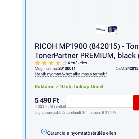
RICOH MP1900 (842015) - Ton
TonerPartner PREMIUM, black (
4 értékelés
Megr. száma:
20130011
OEM:
842015
Melyik nyomtatókhoz alkalmas a termék?
Raktáron > 10 db,
holnap Önnél
5 490 Ft
4 323 Ft
Áfa nélkül
Legalacsonyabb ár az elmúlt 30 napban:
5 270 Ft
Garancia a nyomtatósérülés ellen