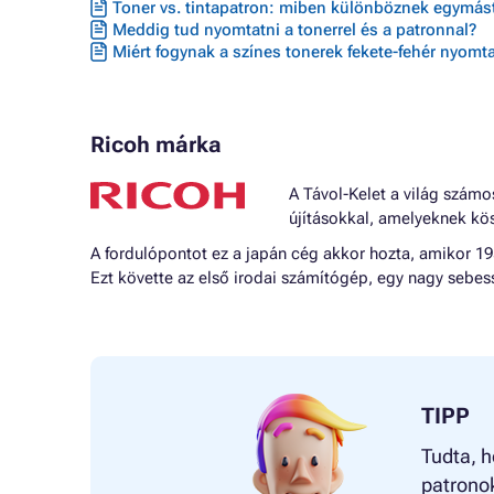
Toner vs. tintapatron: miben különböznek egymást
Meddig tud nyomtatni a tonerrel és a patronnal?
Miért fogynak a színes tonerek fekete-fehér nyomta
Ricoh márka
A Távol-Kelet a világ számo
újításokkal, amelyeknek kös
A fordulópontot ez a japán cég akkor hozta, amikor 195
Ezt követte az első irodai számítógép, egy nagy sebess
TIPP
Tudta, h
patronok