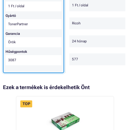
1 Ft / oldal
1 Ft / oldal
Gyártó
Ricoh
TonerPartner
Garancia
24 hónap
Örök
Hűségpontok
577
3087
Ezek a termékek is érdekelhetik Önt
TOP
 18%