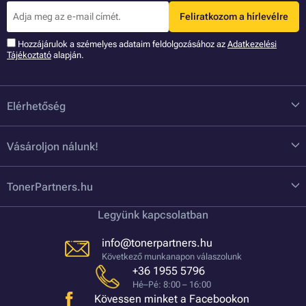
Feliratkozom a hírlevélre
Hozzájárulok a szémelyes adataim feldolgozásához az
Adatkezelési
Tájékoztató
alapján.
Elérhetőség
Vásároljon nálunk!
TonerPartners.hu
Legyünk kapcsolatban
info@tonerpartners.hu
Következő munkanapon válaszolunk
+36 1955 5796
Hé–Pé: 8:00 – 16:00
Kövessen minket a Facebookon