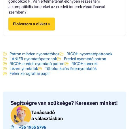
gondolkodik. Van értelme tehát előnyben részesíteni
Toner RICOH IMAGIO NEO 220
a kompatibilis tonereket az eredeti tonerek vásárlásával
Toner RICOH IMAGIO NEO 270
szemben?
Toner RICOH IMAGIO NEO 320
Elolvasom a cikket »
Patron minden nyomtatóhoz
RICOH nyomtatópatronok
LANIER nyomtatópatronok
Eredeti nyomtató patron
RICOH eredeti nyomtató patron
RICOH tonerek
Lézernyomtatók
Többfunkciós lézernyomtatók
Fehér xerográfiai papír
Segítségre van szüksége?
Keressen minket!
Tanácsadó
a választásban
+36 1955 5796