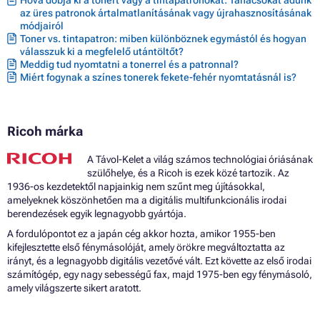
Toner LANIER MP2852
az üres patronok ártalmatlanításának vagy újrahasznosításának
Toner LANIER MP2852SP
módjairól
Toner LANIER MP3300 SERIES
Toner vs. tintapatron: miben különböznek egymástól és hogyan
Toner LANIER MP3352
válasszuk ki a megfelelő utántöltőt?
Toner LANIER MP3352SP
Meddig tud nyomtatni a tonerrel és a patronnal?
Toner RICOH AFICIO 1022
Miért fogynak a színes tonerek fekete-fehér nyomtatásnál is?
Toner RICOH AFICIO 1027
Toner RICOH AFICIO 1032
Toner RICOH AFICIO 2022
Toner RICOH AFICIO 2022SP
Ricoh márka
Toner RICOH AFICIO 2027
Toner RICOH AFICIO 2032
A Távol-Kelet a világ számos technológiai óriásának
Toner RICOH AFICIO 3025
szülőhelye, és a Ricoh is ezek közé tartozik. Az
Toner RICOH AFICIO 3025 SERIES
1936-os kezdetektől napjainkig nem szűnt meg újításokkal,
Toner RICOH AFICIO 3025AD
amelyeknek köszönhetően ma a digitális multifunkcionális irodai
Toner RICOH AFICIO 3025P
berendezések egyik legnagyobb gyártója.
Toner RICOH AFICIO 3025PS
Toner RICOH AFICIO 3025SP
A fordulópontot ez a japán cég akkor hozta, amikor 1955-ben
Toner RICOH AFICIO 3030
kifejlesztette első fénymásolóját, amely örökre megváltoztatta az
Toner RICOH AFICIO 3030 SERIES
irányt, és a legnagyobb digitális vezetővé vált. Ezt követte az első irodai
Toner RICOH AFICIO 3030AD
számítógép, egy nagy sebességű fax, majd 1975-ben egy fénymásoló,
Toner RICOH AFICIO 3030P
amely világszerte sikert aratott.
Toner RICOH AFICIO 3030PS
Toner RICOH AFICIO MP2300 SERIES