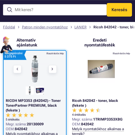
Keresés
Menü
Főoldal
Patron minden nyomtatóhoz
LANIER
Ricoh 842042 - toner, bla
Alternatív
Eredeti
ajánlatunk
nyomtatófesték
Megspórolni
Illusztrációs kép
Illusztrációs kép
5 375 Ft
RICOH MP3353 (842042) - Toner
Ricoh 842042 - toner, black
TonerPartner PREMIUM, black
(fekete )
(fekete )
4 értékelés
Megr. száma:
1TRIMP3353XBG
5 értékelés
Megr. száma:
20130009
OEM:
842042
OEM:
842042
Melyik nyomtatókhoz alkalmas a
Melyik nyomtatókhoz alkalmas a
termék?