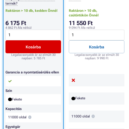
termék?
Raktáron > 10 db,
kedden Önnél
Raktáron > 10 db,
csütörtökön Önnél
6 175 Ft
11 550 Ft
4 862 Ft
Áfa nélkül
9 094 Ft
Áfa nélkül
Kosárba
Kosárba
Legalacsonyabb ár az elmúlt 30
Legalacsonyabb ár az elmúlt 30
napban:
5 785 Ft
napban:
9 990 Ft
Garancia a nyomtatósérülés ellen
Szín
Fekete
Fekete
Kapacitás
11000 oldal
11000 oldal
Egységár