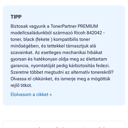
Toner RICOH AFICIO MP2352
Toner RICOH AFICIO MP2352SP
Toner RICOH AFICIO MP2510
TIPP
Toner RICOH AFICIO MP2510AD
Toner RICOH AFICIO MP2550
Biztosak vagyunk a TonerPartner PREMIUM
Toner RICOH AFICIO MP2550 SERIES
modellcsaládunkból származó Ricoh 842042 -
Toner RICOH AFICIO MP2550B
toner, black (fekete ) kompatibilis toner
Toner RICOH AFICIO MP2550BAD
minőségében, és tettekkel támasztjuk alá
Toner RICOH AFICIO MP2550SP
szavainkat. Az esetleges mechanikai hibákat
Toner RICOH AFICIO MP2550SPF
Toner RICOH AFICIO MP2553
gyorsan és hatékonyan oldja meg az élettartam
Toner RICOH AFICIO MP2553SP
garancia, nyomtatóját pedig kárbiztosítás fedezi.
Toner RICOH AFICIO MP2591
Szeretne többet megtudni az alternatív tonerekről?
Toner RICOH AFICIO MP2800 SERIES
Olvassa el cikkünket, és ismerje meg a mögöttük
Toner RICOH AFICIO MP2851
Toner RICOH AFICIO MP2851 SERIES
rejlő titkot.
Toner RICOH AFICIO MP2851B
Elolvasom a cikket »
Toner RICOH AFICIO MP2851SP
Toner RICOH AFICIO MP2851SPF
Toner RICOH AFICIO MP2852
Toner RICOH AFICIO MP2852 SERIES
Toner RICOH AFICIO MP2852AD
Toner RICOH AFICIO MP2852SP