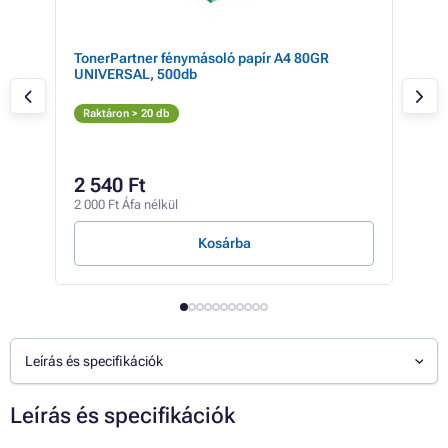
ner
TonerPartner fénymásoló papír A4 80GR
Ric
UNIVERSAL, 500db
M
Raktáron > 20 db
Rak
34 4
29
2 540 Ft
22 9
2 000 Ft Áfa nélkül
18 Ft
Kosárba
Leírás és specifikációk
Leírás és specifikációk