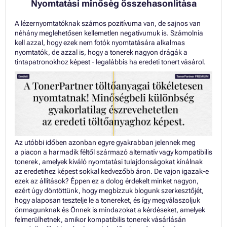
Toner RICOH AFICIO MP3010
Nyomtatási minőség összehasonlítása
Toner RICOH AFICIO MP3010AD
Toner RICOH AFICIO MP3010SP
A lézernyomtatóknak számos pozitívuma van, de sajnos van
Toner RICOH AFICIO MP3053
néhány meglehetősen kellemetlen negatívumuk is. Számolnia
Toner RICOH AFICIO MP3300 SERIES
kell azzal, hogy ezek nem fotók nyomtatására alkalmas
Toner RICOH AFICIO MP3350
nyomtatók, de azzal is, hogy a tonerek nagyon drágák a
Toner RICOH AFICIO MP3350 SERIES
tintapatronokhoz képest - legalábbis ha eredeti tonert vásárol.
Toner RICOH AFICIO MP3350B
Toner RICOH AFICIO MP3350BAD
Toner RICOH AFICIO MP3350CSP
Toner RICOH AFICIO MP3350SP
Toner RICOH AFICIO MP3350SPF
Toner RICOH AFICIO MP3351
Toner RICOH AFICIO MP3351 SERIES
Toner RICOH AFICIO MP3351B
Az utóbbi időben azonban egyre gyakrabban jelennek meg
Toner RICOH AFICIO MP3351SP
a piacon a harmadik féltől származó alternatív vagy kompatibilis
Toner RICOH AFICIO MP3351SPF
tonerek, amelyek kiváló nyomtatási tulajdonságokat kínálnak
Toner RICOH AFICIO MP3352
az eredetihez képest sokkal kedvezőbb áron. De vajon igazak-e
Toner RICOH AFICIO MP3352 SERIES
ezek az állítások? Éppen ez a dolog érdekelt minket nagyon,
Toner RICOH AFICIO MP3352AD
ezért úgy döntöttünk, hogy megbízzuk blogunk szerkesztőjét,
Toner RICOH AFICIO MP3352SP
hogy alaposan tesztelje le a tonereket, és így megválaszoljuk
Toner RICOH AFICIO MP3353
önmagunknak és Önnek is mindazokat a kérdéseket, amelyek
Toner RICOH AFICIO MP3550
felmerülhetnek, amikor kompatibilis tonerek vásárlásán
Toner RICOH AFICIO MP3550B