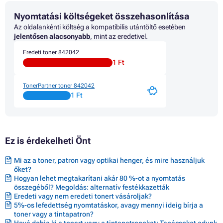
Toner LANIER L2851SP
Nyomtatási költségeket összehasonlítása
Toner LANIER L2851SPF
Toner LANIER L3300 SERIES
Az oldalankénti költség a kompatibilis utántöltő esetében
Toner LANIER L3351 SERIES
jelentősen alacsonyabb
, mint az eredetivel.
Toner LANIER L3351B
Eredeti toner 842042
Toner LANIER L3351SP
1 Ft
Toner LANIER L3351SPF
Toner LANIER LD122
Toner LANIER LD127
TonerPartner toner 842042
Toner LANIER LD132
1 Ft
Toner LANIER LD420 SERIES
Toner LANIER LD425
Toner LANIER LD425B
Toner LANIER LD425SP
Ez is érdekelheti Önt
Toner LANIER LD425SPF
Toner LANIER LD433
Toner LANIER LD433B
Mi az a toner, patron vagy optikai henger, és mire használjuk
Toner LANIER LD433SP
őket?
Toner LANIER LD433SPF
Hogyan lehet megtakarítani akár 80 %-ot a nyomtatás
Toner LANIER LD528
összegéből? Megoldás: alternatív festékkazetták
Eredeti vagy nem eredeti tonert vásároljak?
Toner LANIER LD533
5%-os lefedettség nyomtatáskor, avagy mennyi ideig bírja a
Toner LANIER MP2352SP
toner vagy a tintapatron?
Toner LANIER MP2800 SERIES
Hová dobja ki a tonert vagy a tintapatronokat: Tanácsokat adunk