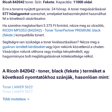
Ricoh 842042
toner. Szín:
Fekete
. Kapacitás:
11000 oldal
.
Erre a tonerre nyújtott garancia: 24 hónap. A toner megvásárlásával
577 hűségpontot
szerezhet, amelyeket kedvezményként használhat
fel a következő vásárlásakor.
Ha szeretne megtakarítani 5 375 Ft forintot, nézze meg az olcsóbb,
RICOH MP3353 (842042) - Toner TonerPartner PREMIUM, black
(fekete )
kompatibilis tonert.
Segítségre van szüksége a toner kiválasztásában? Nézze meg a
gyakran ismételt kérdéseket
vagy írjon nekünk közvetlenül a chaten.
Vásároljon nálunk otthona vagy irodája kényelméből, egy
hagyományos bolt meglátogatásának kötelezettsége nélkül.
A Ricoh 842042 - toner, black (fekete ) terméket a
következő nyomtatókhoz szánják, hasonlóan mint:
Toner LANIER 5622
Toner LANIER 5627
Toner LANIER 5632
Több mutatása
Toner LANIER L2800 SERIES
Toner LANIER L2851 SERIES
Toner LANIER L2851B