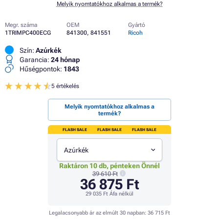
Melyik nyomtatókhoz alkalmas a termék?
Megr. száma
OEM
Gyártó
1TRIMPC400ECG
841300, 841551
Ricoh
Szín:
Azúrkék
Garancia:
24 hónap
Hűségpontok:
1843
5 értékelés
Melyik nyomtatókhoz alkalmas a
termék?
FLASH SALE
FLASH SALE
FLASH SALE
Azúrkék
Raktáron 10 db, pénteken Önnél
39 610 Ft
36 875 Ft
29 035 Ft
Áfa nélkül
Legalacsonyabb ár az elmúlt 30 napban:
36 715 Ft