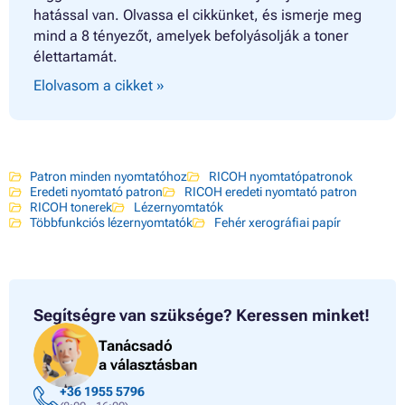
hatással van. Olvassa el cikkünket, és ismerje meg
mind a 8 tényezőt, amelyek befolyásolják a toner
élettartamát.
Elolvasom a cikket »
Patron minden nyomtatóhoz
RICOH nyomtatópatronok
Eredeti nyomtató patron
RICOH eredeti nyomtató patron
RICOH tonerek
Lézernyomtatók
Többfunkciós lézernyomtatók
Fehér xerográfiai papír
Segítségre van szüksége?
Keressen minket!
Tanácsadó
a választásban
+36 1955 5796