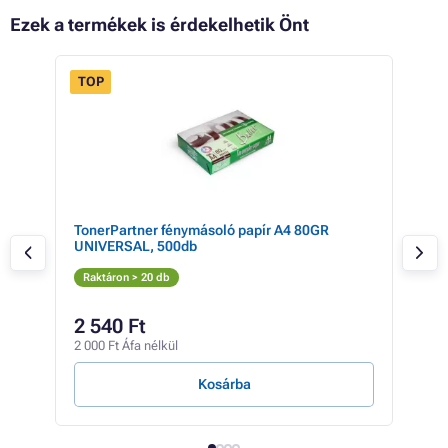
Ezek a termékek is érdekelhetik Önt
TOP
FLASH
 15%
SALE
TonerPartner fénymásoló papír A4 80GR
Rico
UNIVERSAL, 500db
Fe
Raktáron > 20 db
Rak
14 4
2 540 Ft
11
2 000 Ft Áfa nélkül
9 40
Kosárba