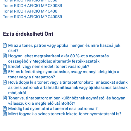
Toner RICOH AFICIO MP C300
Toner RICOH AFICIO MP C300SR
Toner RICOH AFICIO MP C400
Toner RICOH AFICIO MP C400SR
Ez is érdekelheti Önt
Mi az a toner, patron vagy optikai henger, és mire használjuk
őket?
Hogyan lehet megtakarítani akár 80 %-ot a nyomtatás
összegéből? Megoldás: alternatív festékkazetták
Eredeti vagy nem eredeti tonert vásároljak?
5%-os lefedettség nyomtatáskor, avagy mennyi ideig bírja a
toner vagy a tintapatron?
Hová dobja ki a tonert vagy a tintapatronokat: Tanácsokat adunk
az üres patronok ártalmatlanításának vagy újrahasznosításának
módjairól
Toner vs. tintapatron: miben különböznek egymástól és hogyan
válasszuk ki a megfelelő utántöltőt?
Meddig tud nyomtatni a tonerrel és a patronnal?
Miért fogynak a színes tonerek fekete-fehér nyomtatásnál is?