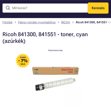
Keresés
Menü
Főoldal
Patron minden nyomtatóhoz
RICOH
Ricoh 841300, 841551 - t
Ricoh 841300, 841551 - toner, cyan
(azúrkék)
Illusztrációs kép
FLASH
- 7%
SALE