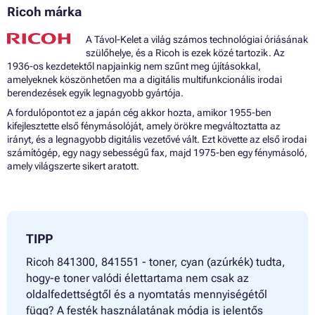
Ricoh márka
A Távol-Kelet a világ számos technológiai óriásának
szülőhelye, és a Ricoh is ezek közé tartozik. Az
1936-os kezdetektől napjainkig nem szűnt meg újításokkal,
amelyeknek köszönhetően ma a digitális multifunkcionális irodai
berendezések egyik legnagyobb gyártója.
A fordulópontot ez a japán cég akkor hozta, amikor 1955-ben
kifejlesztette első fénymásolóját, amely örökre megváltoztatta az
irányt, és a legnagyobb digitális vezetővé vált. Ezt követte az első irodai
számítógép, egy nagy sebességű fax, majd 1975-ben egy fénymásoló,
amely világszerte sikert aratott.
TIPP
Ricoh 841300, 841551 - toner, cyan (azúrkék) tudta,
hogy-e toner valódi élettartama nem csak az
oldalfedettségtől és a nyomtatás mennyiségétől
függ? A festék használatának módja is jelentős