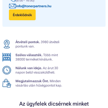
(8:00 - 16:00)
info@tonerpartners.hu
Érdeklődnék
Átvételi pontok.
3980 átvételi
pontunk van.
Széles választék.
Több mint
38000 terméket kínálunk.
Nálunk van ideje.
Az árut 30
napon belül visszaküldheti.
Megjutalmazzuk Önt.
Minden
vásárlás után hűségpontot kap.
Az ügyfelek dicsérnek minket