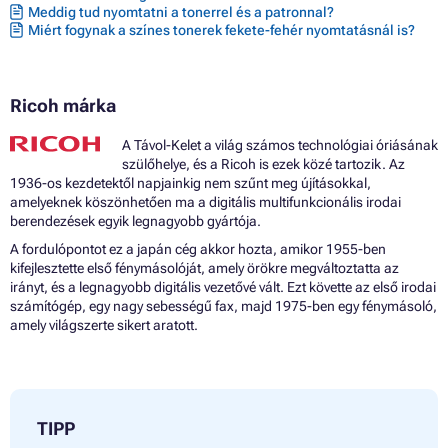
Meddig tud nyomtatni a tonerrel és a patronnal?
Miért fogynak a színes tonerek fekete-fehér nyomtatásnál is?
Ricoh márka
A Távol-Kelet a világ számos technológiai óriásának
szülőhelye, és a Ricoh is ezek közé tartozik. Az
1936-os kezdetektől napjainkig nem szűnt meg újításokkal,
amelyeknek köszönhetően ma a digitális multifunkcionális irodai
berendezések egyik legnagyobb gyártója.
A fordulópontot ez a japán cég akkor hozta, amikor 1955-ben
kifejlesztette első fénymásolóját, amely örökre megváltoztatta az
irányt, és a legnagyobb digitális vezetővé vált. Ezt követte az első irodai
számítógép, egy nagy sebességű fax, majd 1975-ben egy fénymásoló,
amely világszerte sikert aratott.
TIPP