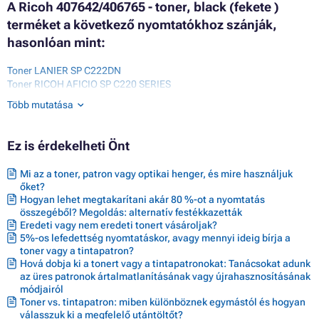
A Ricoh 407642/406765 - toner, black (fekete )
terméket a következő nyomtatókhoz szánják,
hasonlóan mint:
Toner LANIER SP C222DN
Toner RICOH AFICIO SP C220 SERIES
Toner RICOH AFICIO SP C220A
Több mutatása
Toner RICOH AFICIO SP C220S
Toner RICOH AFICIO SP C240SF
Toner RICOH AFICIO SPC220N
Ez is érdekelheti Önt
Toner RICOH AFICIO SPC221N
Toner RICOH AFICIO SPC221SF
Mi az a toner, patron vagy optikai henger, és mire használjuk
Toner RICOH AFICIO SPC222
őket?
Toner RICOH AFICIO SPC222DN
Hogyan lehet megtakarítani akár 80 %-ot a nyomtatás
Toner RICOH AFICIO SPC222SF
összegéből? Megoldás: alternatív festékkazetták
Toner RICOH AFICIO SPC240
Eredeti vagy nem eredeti tonert vásároljak?
Toner RICOH AFICIO SPC240DN
5%-os lefedettség nyomtatáskor, avagy mennyi ideig bírja a
Toner RICOH AFICIO SPC250DN
toner vagy a tintapatron?
Toner RICOH AFICIO SPC250SF
Hová dobja ki a tonert vagy a tintapatronokat: Tanácsokat adunk
az üres patronok ártalmatlanításának vagy újrahasznosításának
módjairól
Toner vs. tintapatron: miben különböznek egymástól és hogyan
válasszuk ki a megfelelő utántöltőt?