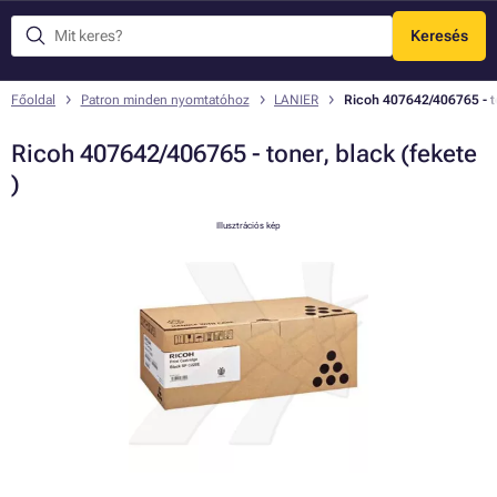
Keresés
Menü
Főoldal
Patron minden nyomtatóhoz
LANIER
Ricoh 407642/406765 - to
Ricoh 407642/406765 - toner, black (fekete
)
Illusztrációs kép