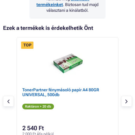
termékeinket
. Biztosan tud majd
választani a kínálatból.
Ezek a termékek is érdekelhetik Önt
TOP
 18%
ner
TonerPartner fénymásoló papír A4 80GR
Rico
UNIVERSAL, 500db
Fe
Raktáron > 20 db
Rak
26 0
24
2 540 Ft
19 0
2 000 Ft Áfa nélkül
12 Ft