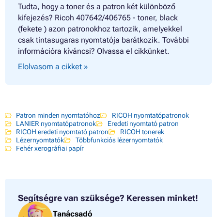
Tudta, hogy a toner és a patron két különböző
kifejezés? Ricoh 407642/406765 - toner, black
(fekete ) azon patronokhoz tartozik, amelyekkel
csak tintasugaras nyomtatója barátkozik. További
információra kíváncsi? Olvassa el cikkünket.
Elolvasom a cikket »
Patron minden nyomtatóhoz
RICOH nyomtatópatronok
LANIER nyomtatópatronok
Eredeti nyomtató patron
RICOH eredeti nyomtató patron
RICOH tonerek
Lézernyomtatók
Többfunkciós lézernyomtatók
Fehér xerográfiai papír
Segítségre van szüksége?
Keressen minket!
Tanácsadó