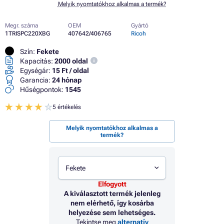
Melyik nyomtatókhoz alkalmas a termék?
Megr. száma
OEM
Gyártó
1TRISPC220XBG
407642/406765
Ricoh
Szín:
Fekete
Kapacitás:
2000 oldal
Egységár:
15 Ft / oldal
Garancia:
24 hónap
Hűségpontok:
1545
5 értékelés
Melyik nyomtatókhoz alkalmas a
termék?
Fekete
Elfogyott
A kiválasztott termék jelenleg
nem elérhető, így kosárba
helyezése sem lehetséges.
Tekintse meg
alternatív