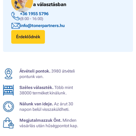
a választásban
+36 1955 5796
(8:00 - 16:00)
info@tonerpartners.hu
Érdeklődnék
Átvételi pontok.
3980 átvételi
pontunk van.
Széles választék.
Több mint
38000 terméket kínálunk.
Nálunk van ideje.
Az árut 30
napon belül visszaküldheti.
Megjutalmazzuk Önt.
Minden
vásárlás után hűségpontot kap.