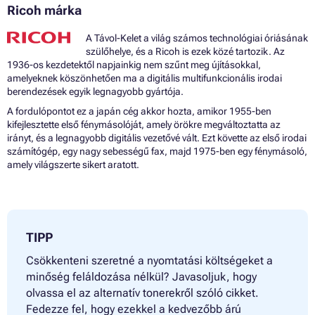
Ricoh márka
A Távol-Kelet a világ számos technológiai óriásának
szülőhelye, és a Ricoh is ezek közé tartozik. Az
1936-os kezdetektől napjainkig nem szűnt meg újításokkal,
amelyeknek köszönhetően ma a digitális multifunkcionális irodai
berendezések egyik legnagyobb gyártója.
A fordulópontot ez a japán cég akkor hozta, amikor 1955-ben
kifejlesztette első fénymásolóját, amely örökre megváltoztatta az
irányt, és a legnagyobb digitális vezetővé vált. Ezt követte az első irodai
számítógép, egy nagy sebességű fax, majd 1975-ben egy fénymásoló,
amely világszerte sikert aratott.
TIPP
Csökkenteni szeretné a nyomtatási költségeket a
minőség feláldozása nélkül? Javasoljuk, hogy
olvassa el az alternatív tonerekről szóló cikket.
Fedezze fel, hogy ezekkel a kedvezőbb árú