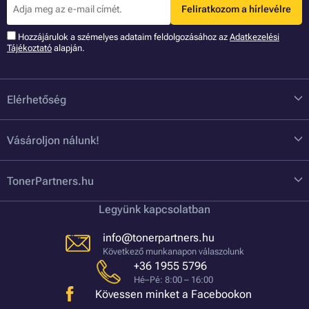
Feliratkozom a hírlevélre
Hozzájárulok a szémelyes adataim feldolgozásához az
Adatkezelési
Tájékoztató
alapján.
Elérhetőség
Vásároljon nálunk!
TonerPartners.hu
Legyünk kapcsolatban
info@tonerpartners.hu
Következő munkanapon válaszolunk
+36 1955 5796
Hé–Pé: 8:00 – 16:00
Kövessen minket a Facebookon