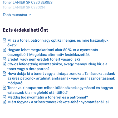
Toner LANIER SP C830 SERIES
Toner LANIER SP C830DN
Toner LANIER SP C831DN
Több mutatása
Toner RICOH AFICIO SP C830 SERIES
Toner RICOH AFICIO SPC830
Toner RICOH AFICIO SPC830DN
Ez is érdekelheti Önt
Toner RICOH AFICIO SPC831
Toner RICOH AFICIO SPC831DN
Mi az a toner, patron vagy optikai henger, és mire használjuk
Toner RICOH SP C830 SERIES
őket?
Toner RICOH SP C830DN
Hogyan lehet megtakarítani akár 80 %-ot a nyomtatás
Toner RICOH SP C831DN
összegéből? Megoldás: alternatív festékkazetták
Eredeti vagy nem eredeti tonert vásároljak?
5%-os lefedettség nyomtatáskor, avagy mennyi ideig bírja a
toner vagy a tintapatron?
Hová dobja ki a tonert vagy a tintapatronokat: Tanácsokat adunk
az üres patronok ártalmatlanításának vagy újrahasznosításának
módjairól
Toner vs. tintapatron: miben különböznek egymástól és hogyan
válasszuk ki a megfelelő utántöltőt?
Meddig tud nyomtatni a tonerrel és a patronnal?
Miért fogynak a színes tonerek fekete-fehér nyomtatásnál is?