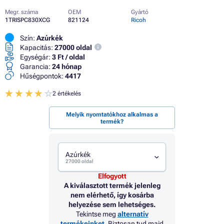
Megr. száma
OEM
Gyártó
1TRISPC830XCG
821124
Ricoh
Szín:
Azúrkék
Kapacitás:
27000 oldal
Egységár:
3 Ft / oldal
Garancia:
24 hónap
Hűségpontok:
4417
2 értékelés
Melyik nyomtatókhoz alkalmas a
termék?
Azúrkék
27000 oldal
Elfogyott
A kiválasztott termék jelenleg
nem elérhető, így kosárba
helyezése sem lehetséges.
Tekintse meg
alternatív
termékeinket
. Biztosan tud majd