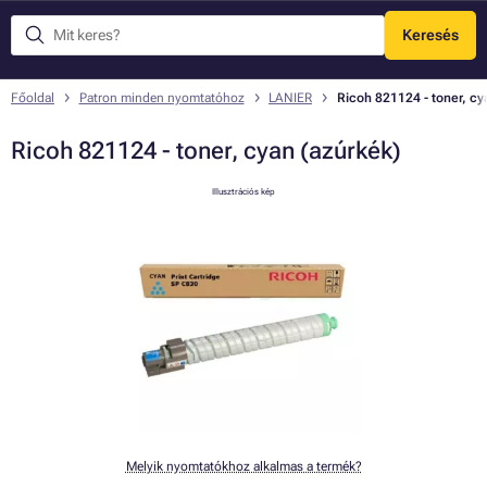
Keresés
Menü
Főoldal
Patron minden nyomtatóhoz
LANIER
Ricoh 821124 - toner, cy
Ricoh 821124 - toner, cyan (azúrkék)
Illusztrációs kép
Melyik nyomtatókhoz alkalmas a termék?