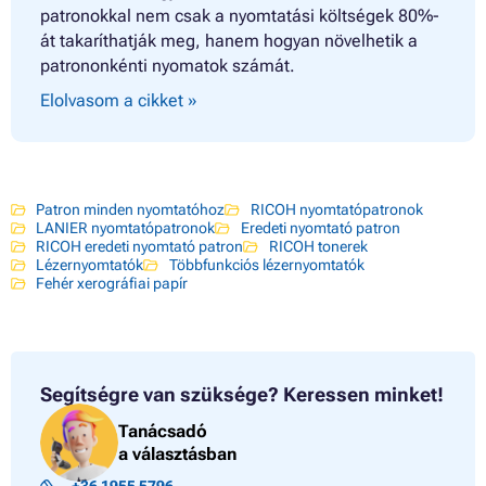
patronokkal nem csak a nyomtatási költségek 80%-
át takaríthatják meg, hanem hogyan növelhetik a
patrononkénti nyomatok számát.
Elolvasom a cikket »
Patron minden nyomtatóhoz
RICOH nyomtatópatronok
LANIER nyomtatópatronok
Eredeti nyomtató patron
RICOH eredeti nyomtató patron
RICOH tonerek
Lézernyomtatók
Többfunkciós lézernyomtatók
Fehér xerográfiai papír
Segítségre van szüksége?
Keressen minket!
Tanácsadó
a választásban