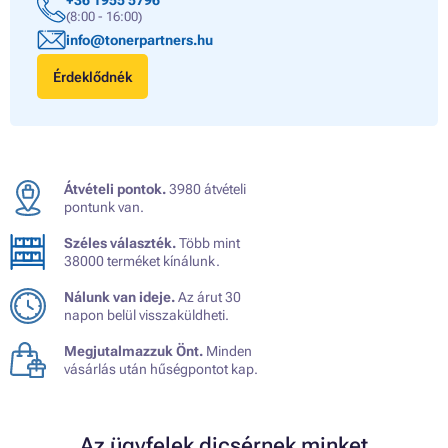
+36 1955 5796
(8:00 - 16:00)
info@tonerpartners.hu
Érdeklődnék
Átvételi pontok.
3980 átvételi
pontunk van.
Széles választék.
Több mint
38000 terméket kínálunk.
Nálunk van ideje.
Az árut 30
napon belül visszaküldheti.
Megjutalmazzuk Önt.
Minden
vásárlás után hűségpontot kap.
Az ügyfelek dicsérnek minket