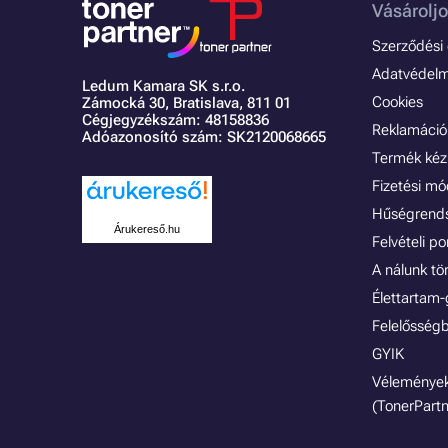
Vásároljo
Szerződési é
Adatvédelmi
Ledum Kamara SK s.r.o.
Cookies
Zámocká 30,
Bratislava, 811 01
Cégjegyzékszám: 48158836
Reklamáció 
Adóazonosító szám: SK2120068665
Termék kéz
Fizetési m
Hűségrend
Árukereső.hu
Felvételi p
A nálunk tö
Élettartam-
Felelősségb
GYIK
Vélemények
(TonerPartn