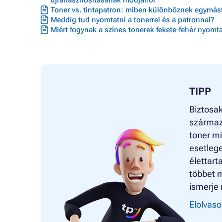
újrahasznosításának módjairól
Toner vs. tintapatron: miben különböznek egymást
Meddig tud nyomtatni a tonerrel és a patronnal?
Miért fogynak a színes tonerek fekete-fehér nyomta
TIPP
Biztosa
származó
toner mi
esetleg
élettart
többet m
ismerje 
Elolvaso