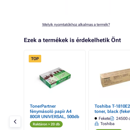
Melyik nyomtatókhoz alkalmas a termék?
Ezek a termékek is érdekelhetik Önt
TOP
- 16%
S -
TonerPartner
Toshiba T-1810E2
black
fénymásoló papír A4
toner, black (feke
80GR UNIVERSAL, 500db
Fekete
24500 o
a
Toshiba
Raktáron > 20 db