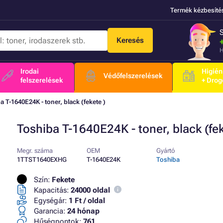
Termék kézbesíté
Keresés
H
Irodai
Higién
Védőfelszerelések
felszerelések
+ Drog
a T-1640E24K - toner, black (fekete )
Toshiba T-1640E24K - toner, black (fek
Megr. száma
OEM
Gyártó
1TTST1640EXHG
T-1640E24K
Toshiba
Szín:
Fekete
Kapacitás:
24000 oldal
Egységár:
1 Ft / oldal
Garancia:
24 hónap
Hűségpontok:
761