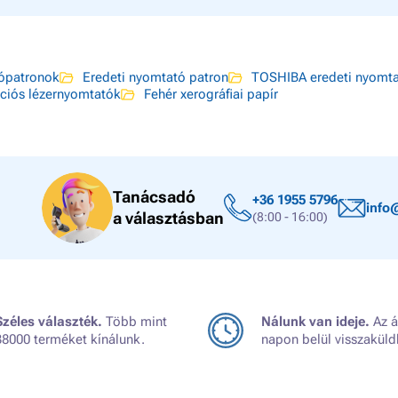
ópatronok
Eredeti nyomtató patron
TOSHIBA eredeti nyomta
ciós lézernyomtatók
Fehér xerográfiai papír
Tanácsadó
+36 1955 5796
info
a választásban
(8:00 - 16:00)
Széles választék.
Több mint
Nálunk van ideje.
Az á
38000 terméket kínálunk.
napon belül visszaküld