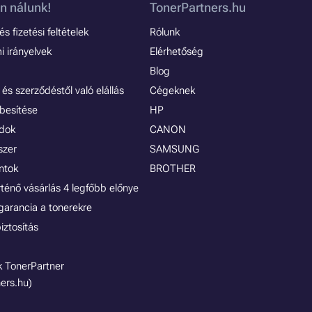
n nálunk!
TonerPartners.hu
s fizetési feltételek
Rólunk
 irányelvek
Elérhetőség
Blog
és szerződéstől való elállás
Cégeknek
besítése
HP
ódok
CANON
szer
SAMSUNG
ontok
BROTHER
rténő vásárlás 4 legfőbb előnye
garancia a tonerekre
iztosítás
 TonerPartner
ers.hu)