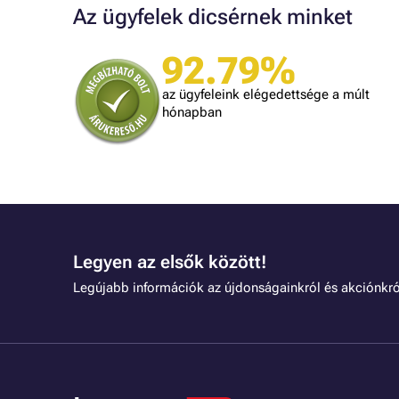
Az ügyfelek dicsérnek minket
92.79%
A bolt vásárlója
Minden úgy történt ahogyan ígérték.
az ügyfeleink elégedettsége a múlt
gy kéne minden kereskedőnek dolgozni.
hónapban
Legyen az elsők között!
Legújabb információk az újdonságainkról és akciónkró