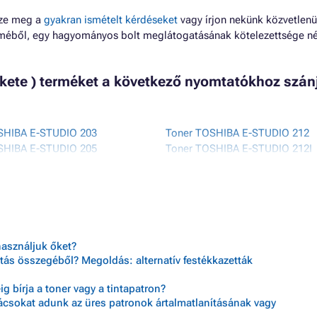
zze meg a
gyakran ismételt kérdéseket
vagy írjon nekünk közvetlenü
lméből, egy hagyományos bolt meglátogatásának kötelezettsége né
ekete ) terméket a következő nyomtatókhoz szán
SHIBA E-STUDIO 203
Toner TOSHIBA E-STUDIO 212
SHIBA E-STUDIO 205
Toner TOSHIBA E-STUDIO 212I
SHIBA E-STUDIO 206
Toner TOSHIBA E-STUDIO 237
SHIBA E-STUDIO 207
Toner TOSHIBA E-STUDIO 237I
SHIBA E-STUDIO 207I
használjuk őket?
tás összegéből? Megoldás: alternatív festékkazetták
 bírja a toner vagy a tintapatron?
nácsokat adunk az üres patronok ártalmatlanításának vagy