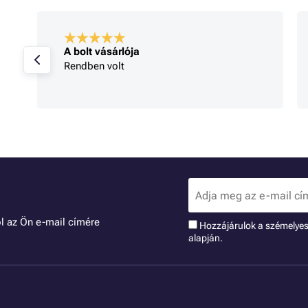
A bolt vásárlója
Rendben volt
l az Ön e-mail címére
Hozzájárulok a szémelye
alapján.