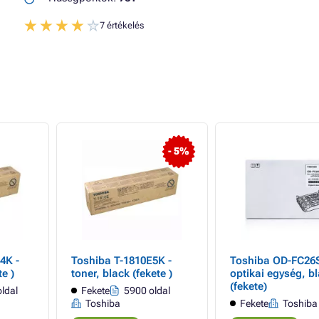
7 értékelés
- 5%
4K -
Toshiba T-1810E5K -
Toshiba OD-FC26S
te )
toner, black (fekete )
optikai egység, b
(fekete)
ldal
Fekete
5900 oldal
Toshiba
Fekete
Toshiba