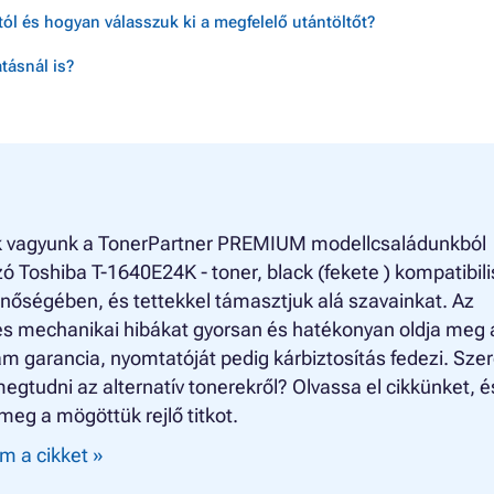
ól és hogyan válasszuk ki a megfelelő utántöltőt?
tásnál is?
k vagyunk a TonerPartner PREMIUM modellcsaládunkból
 Toshiba T-1640E24K - toner, black (fekete ) kompatibili
nőségében, és tettekkel támasztjuk alá szavainkat. Az
es mechanikai hibákat gyorsan és hatékonyan oldja meg 
am garancia, nyomtatóját pedig kárbiztosítás fedezi. Sze
egtudni az alternatív tonerekről? Olvassa el cikkünket, é
meg a mögöttük rejlő titkot.
m a cikket »