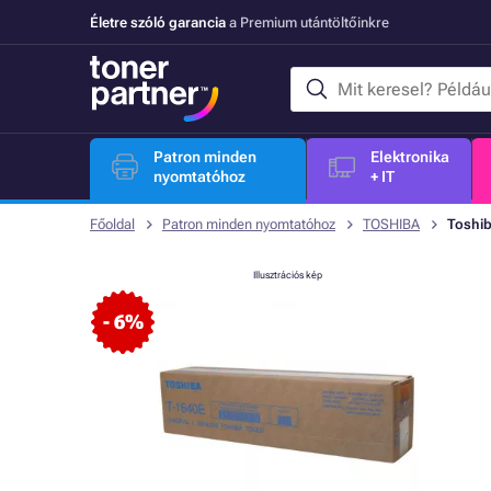
Életre szóló garancia
a Premium utántöltőinkre
Patron minden
Elektronika
nyomtatóhoz
+ IT
Főoldal
Patron minden nyomtatóhoz
TOSHIBA
Toshib
Illusztrációs kép
- 6%