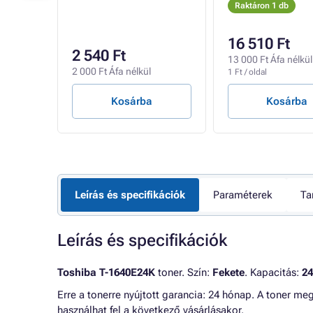
Raktáron 1 db
16 510 Ft
2 540 Ft
13 000 Ft Áfa nélkül
l
2 000 Ft Áfa nélkül
1 Ft / oldal
Kosárba
Kosárba
Leírás és specifikációk
Paraméterek
Ta
Leírás és specifikációk
Toshiba T-1640E24K
toner. Szín:
Fekete
. Kapacitás:
24
Erre a tonerre nyújtott garancia: 24 hónap. A toner me
használhat fel a következő vásárlásakor.