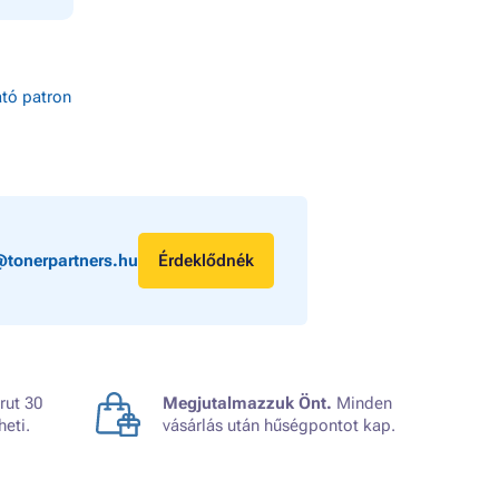
tó patron
@tonerpartners.hu
Érdeklődnék
rut 30
Megjutalmazzuk Önt.
Minden
heti.
vásárlás után hűségpontot kap.