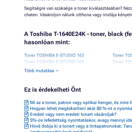
Segítségre van szüksége a toner kiválasztásában? Né
chaten. Vásároljon nálunk otthona vagy irodája kénye
A Toshiba T-1640E24K - toner, black (f
hasonlóan mint:
Toner TOSHIBA E-STUDIO 163
Toner TO
Toner TOSHIBA E-STUDIO 165
Toner TO
Toner TOSHIBA E-STUDIO 166
Toner TO
Több mutatása
Toner TOSHIBA E-STUDIO 167
Toner TO
Toner TOSHIBA E-STUDIO 167I
Toner TO
Ez is érdekelheti Önt
Mi az a toner, patron vagy optikai henger, és mire 
Hogyan lehet megtakarítani akár 80 %-ot a nyomta
Eredeti vagy nem eredeti tonert vásároljak?
5%-os lefedettség nyomtatáskor, avagy mennyi ideig
Hová dobja ki a tonert vagy a tintapatronokat: Ta