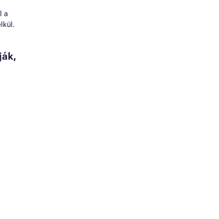
l a
lkül.
ják,