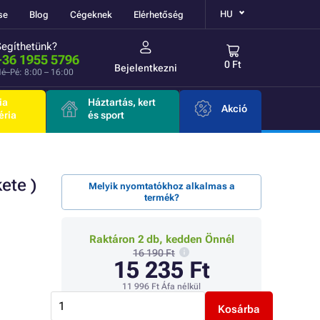
HU
se
Blog
Cégeknek
Elérhetőség
Segíthetünk?
+36 1955 5796
0 Ft
Bejelentkezni
é–Pé: 8:00 – 16:00
ia
Háztartás, kert
Akció
éria
és sport
ete )
Melyik nyomtatókhoz alkalmas a
termék?
Raktáron 2 db, kedden Önnél
16 190 Ft
15 235 Ft
11 996 Ft
Áfa nélkül
Kosárba