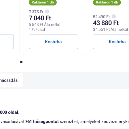
Raktáron 1 db
Raktáron 1 db
7 375 Ft
7 040 Ft
52 490 Ft
43 880 Ft
5 543 Ft Áfa nélkül
34 551 Ft Áfa nélkül
1 Ft / oldal
Kosárba
Kosárba
nácsadás
000 oldal
.
gvásárlásával
761 hűségpontot
szerezhet, amelyeket kedvezményk