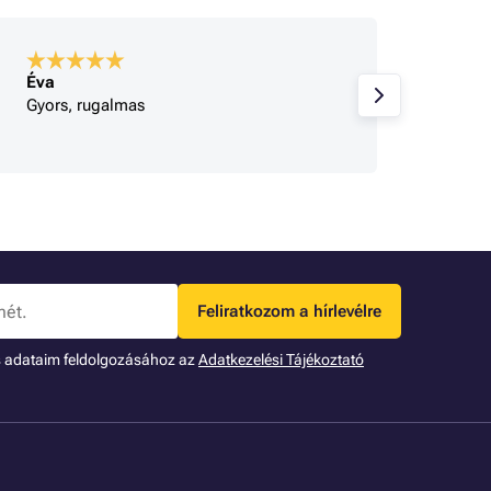
Éva
A bolt
Gyors, rugalmas
Korrek
Feliratkozom a hírlevélre
s adataim feldolgozásához az
Adatkezelési Tájékoztató