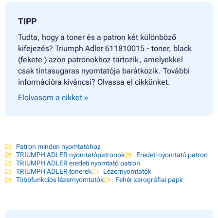
TIPP
Tudta, hogy a toner és a patron két különböző
kifejezés? Triumph Adler 611810015 - toner, black
(fekete ) azon patronokhoz tartozik, amelyekkel
csak tintasugaras nyomtatója barátkozik. További
információra kíváncsi? Olvassa el cikkünket.
Elolvasom a cikket »
Patron minden nyomtatóhoz
TRIUMPH ADLER nyomtatópatronok
Eredeti nyomtató patron
TRIUMPH ADLER eredeti nyomtató patron
TRIUMPH ADLER tonerek
Lézernyomtatók
Többfunkciós lézernyomtatók
Fehér xerográfiai papír