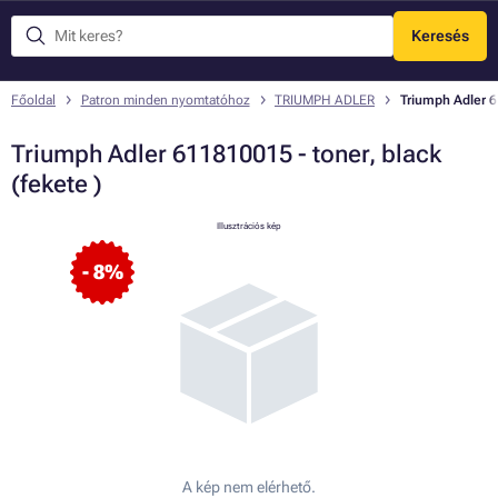
Keresés
Menü
Főoldal
Patron minden nyomtatóhoz
TRIUMPH ADLER
Triumph Adler 6
Triumph Adler 611810015 - toner, black
(fekete )
Illusztrációs kép
- 8%
A kép nem elérhető.