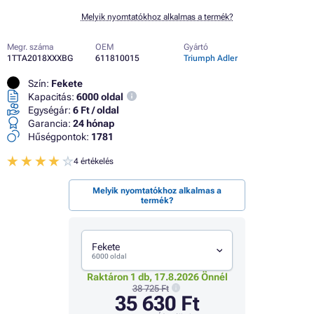
Melyik nyomtatókhoz alkalmas a termék?
Megr. száma
OEM
Gyártó
1TTA2018XXXBG
611810015
Triumph Adler
Szín:
Fekete
Kapacitás:
6000 oldal
Egységár:
6 Ft / oldal
Garancia:
24 hónap
Hűségpontok:
1781
4 értékelés
Melyik nyomtatókhoz alkalmas a
termék?
Fekete
6000 oldal
Raktáron 1 db, 17.8.2026 Önnél
38 725 Ft
35 630 Ft