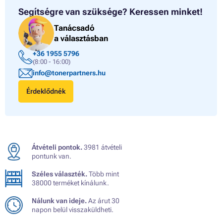
Segítségre van szüksége?
Keressen minket!
Tanácsadó
a választásban
+36 1955 5796
(8:00 - 16:00)
info@tonerpartners.hu
Érdeklődnék
Átvételi pontok.
3981 átvételi
pontunk van.
Széles választék.
Több mint
38000 terméket kínálunk.
Nálunk van ideje.
Az árut 30
napon belül visszaküldheti.