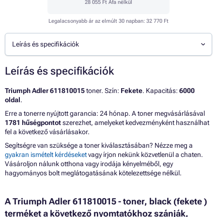
28 055 Ft
Áfa nélkül
Legalacsonyabb ár az elmúlt 30 napban:
32 770 Ft
Leírás és specifikációk
Leírás és specifikációk
Triumph Adler 611810015
toner. Szín:
Fekete
. Kapacitás:
6000
oldal
.
Erre a tonerre nyújtott garancia: 24 hónap. A toner megvásárlásával
1781 hűségpontot
szerezhet, amelyeket kedvezményként használhat
fel a következő vásárlásakor.
Segítségre van szüksége a toner kiválasztásában? Nézze meg a
gyakran ismételt kérdéseket
vagy írjon nekünk közvetlenül a chaten.
Vásároljon nálunk otthona vagy irodája kényelméből, egy
hagyományos bolt meglátogatásának kötelezettsége nélkül.
A Triumph Adler 611810015 - toner, black (fekete )
terméket a következő nyomtatókhoz szánják,