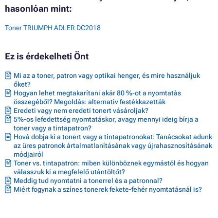
hasonlóan mint:
Toner TRIUMPH ADLER DC2018
Ez is érdekelheti Önt
Mi az a toner, patron vagy optikai henger, és mire használjuk
őket?
Hogyan lehet megtakarítani akár 80 %-ot a nyomtatás
összegéből? Megoldás: alternatív festékkazetták
Eredeti vagy nem eredeti tonert vásároljak?
5%-os lefedettség nyomtatáskor, avagy mennyi ideig bírja a
toner vagy a tintapatron?
Hová dobja ki a tonert vagy a tintapatronokat: Tanácsokat adunk
az üres patronok ártalmatlanításának vagy újrahasznosításának
módjairól
Toner vs. tintapatron: miben különböznek egymástól és hogyan
válasszuk ki a megfelelő utántöltőt?
Meddig tud nyomtatni a tonerrel és a patronnal?
Miért fogynak a színes tonerek fekete-fehér nyomtatásnál is?