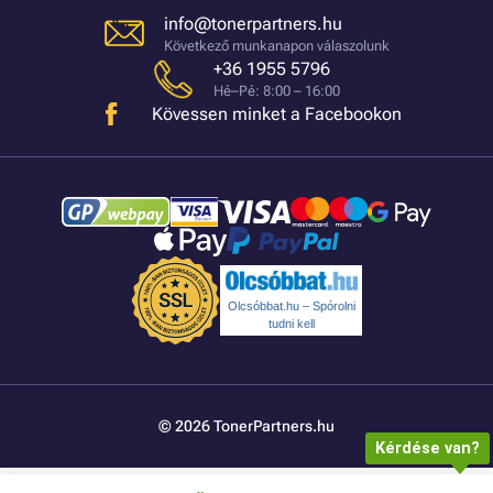
info@tonerpartners.hu
Következő munkanapon válaszolunk
+36 1955 5796
Hé–Pé: 8:00 – 16:00
Kövessen minket a Facebookon
Olcsóbbat.hu – Spórolni
tudni kell
© 2026 TonerPartners.hu
Kérdése van?