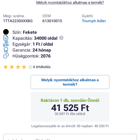
Melyik nyomtatókhoz alkalmas a termék?
Megr. száma
OEM
Gyártó
1TTA2230XXXBG
613010015
Triumph Adler
Szín:
Fekete
Kapacitás:
34000 oldal
Egységár:
1 Ft / oldal
Garancia:
24 hónap
Hűségpontok:
2076
4 értékelés
Melyik nyomtatókhoz alkalmas a
termék?
Raktáron 1 db, szerdán Önnél
41 525 Ft
32 697 Ft
Áfa nélkül
Legalacsonyabb ár az elmúlt 30 napban:
40 550 Ft