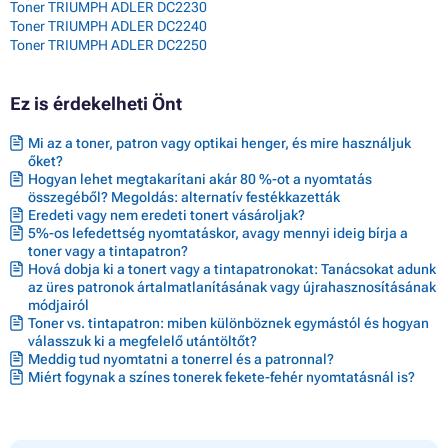
Toner TRIUMPH ADLER DC2230
Toner TRIUMPH ADLER DC2240
Toner TRIUMPH ADLER DC2250
Ez is érdekelheti Önt
Mi az a toner, patron vagy optikai henger, és mire használjuk
őket?
Hogyan lehet megtakarítani akár 80 %-ot a nyomtatás
összegéből? Megoldás: alternatív festékkazetták
Eredeti vagy nem eredeti tonert vásároljak?
5%-os lefedettség nyomtatáskor, avagy mennyi ideig bírja a
toner vagy a tintapatron?
Hová dobja ki a tonert vagy a tintapatronokat: Tanácsokat adunk
az üres patronok ártalmatlanításának vagy újrahasznosításának
módjairól
Toner vs. tintapatron: miben különböznek egymástól és hogyan
válasszuk ki a megfelelő utántöltőt?
Meddig tud nyomtatni a tonerrel és a patronnal?
Miért fogynak a színes tonerek fekete-fehér nyomtatásnál is?