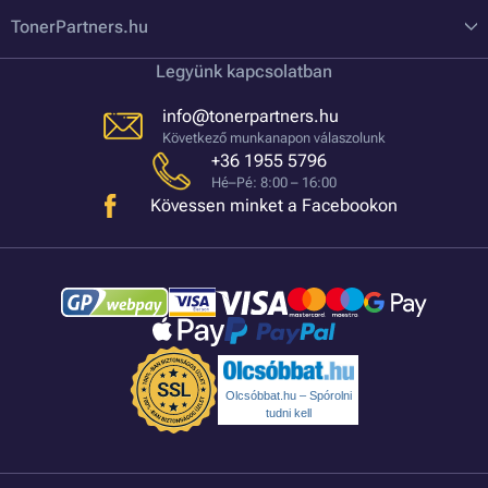
TonerPartners.hu
Legyünk kapcsolatban
info@tonerpartners.hu
Következő munkanapon válaszolunk
+36 1955 5796
Hé–Pé: 8:00 – 16:00
Kövessen minket a Facebookon
Olcsóbbat.hu – Spórolni
tudni kell