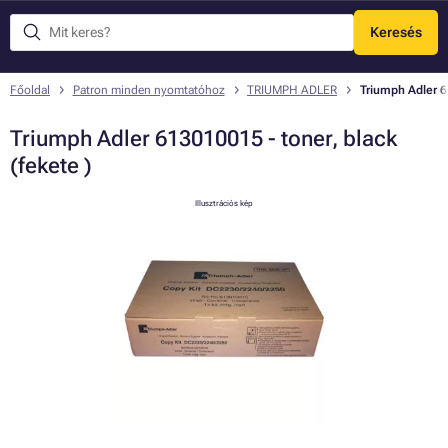
Keresés
Menü
Főoldal
Patron minden nyomtatóhoz
TRIUMPH ADLER
Triumph Adler 6
Triumph Adler 613010015 - toner, black
(fekete )
Illusztrációs kép