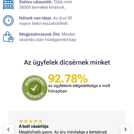
Széles választék.
Több mint
38000 terméket kínálunk.
Nálunk van ideje.
Az árut 30
napon belül visszaküldheti.
Megjutalmazzuk Önt.
Minden
vásárlás után hűségpontot kap.
Az ügyfelek dicsérnek minket
92.78%
az ügyfeleink elégedettsége a múlt
hónapban
A bolt vásárlója
Megbízható,gyors. Az áru minősége a leírtaknak