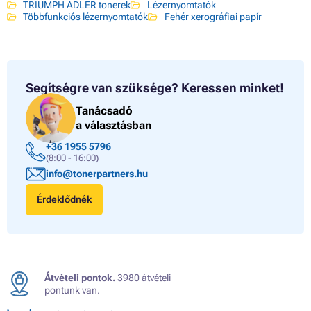
TRIUMPH ADLER tonerek
Lézernyomtatók
Többfunkciós lézernyomtatók
Fehér xerográfiai papír
Segítségre van szüksége?
Keressen minket!
Tanácsadó
a választásban
+36 1955 5796
(8:00 - 16:00)
info@tonerpartners.hu
Érdeklődnék
Átvételi pontok.
3980 átvételi
pontunk van.