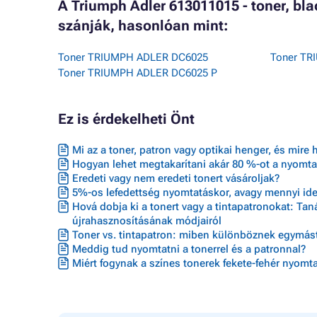
A Triumph Adler 613011015 - toner, bl
szánják, hasonlóan mint:
Toner TRIUMPH ADLER DC6025
Toner TR
Toner TRIUMPH ADLER DC6025 P
Ez is érdekelheti Önt
Mi az a toner, patron vagy optikai henger, és mire 
Hogyan lehet megtakarítani akár 80 %-ot a nyomta
Eredeti vagy nem eredeti tonert vásároljak?
5%-os lefedettség nyomtatáskor, avagy mennyi ideig
Hová dobja ki a tonert vagy a tintapatronokat: Ta
újrahasznosításának módjairól
Toner vs. tintapatron: miben különböznek egymást
Meddig tud nyomtatni a tonerrel és a patronnal?
Miért fogynak a színes tonerek fekete-fehér nyomta