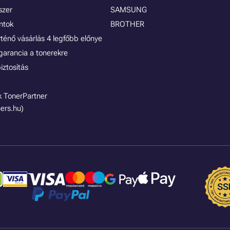
szer
SAMSUNG
ontok
BROTHER
rténő vásárlás 4 legfőbb előnye
garancia a tonerekre
iztosítás
 TonerPartner
ers.hu)