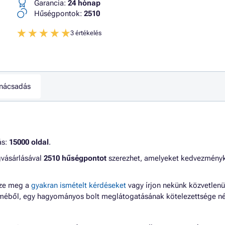
Garancia:
24 hónap
Hűségpontok:
2510
3 értékelés
nácsadás
ás:
15000 oldal
.
gvásárlásával
2510 hűségpontot
szerezhet, amelyeket kedvezmény
zze meg a
gyakran ismételt kérdéseket
vagy írjon nekünk közvetlenü
lméből, egy hagyományos bolt meglátogatásának kötelezettsége né