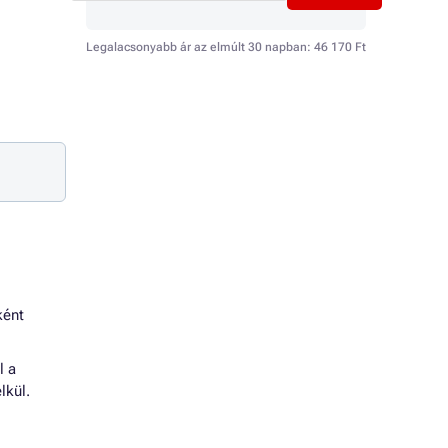
Legalacsonyabb ár az elmúlt 30 napban:
46 170 Ft
ként
l a
lkül.