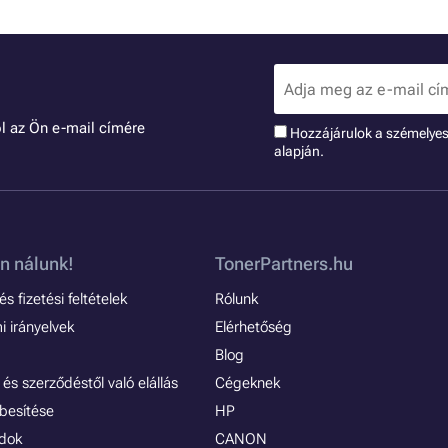
l az Ön e-mail címére
Hozzájárulok a szémelye
alapján.
n nálunk!
TonerPartners.hu
s fizetési feltételek
Rólunk
 irányelvek
Elérhetőség
Blog
és szerződéstől való elállás
Cégeknek
besítése
HP
ódok
CANON