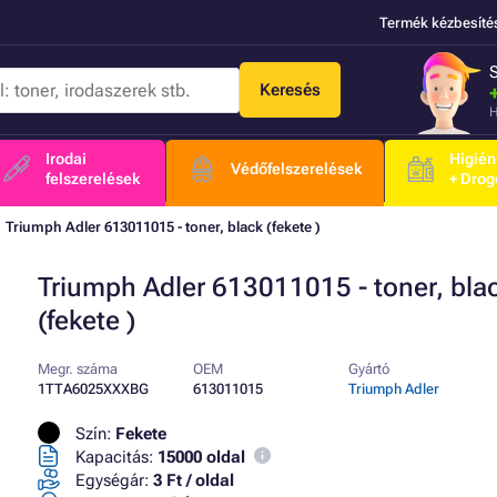
Termék kézbesíté
Keresés
H
Irodai
Higién
Védőfelszerelések
felszerelések
+ Drog
Triumph Adler 613011015 - toner, black (fekete )
Triumph Adler 613011015 - toner, bla
(fekete )
Megr. száma
OEM
Gyártó
1TTA6025XXXBG
613011015
Triumph Adler
Szín:
Fekete
Kapacitás:
15000 oldal
Egységár:
3 Ft / oldal