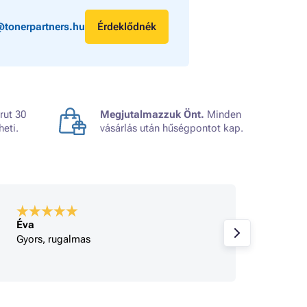
@tonerpartners.hu
Érdeklődnék
rut 30
Megjutalmazzuk Önt.
Minden
heti.
vásárlás után hűségpontot kap.
Éva
A bolt
Gyors, rugalmas
Korrek