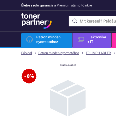
Életre szóló garancia
a Premium utántöltőinkre
Patron minden
Elektronika
nyomtatóhoz
+ IT
Főoldal
Patron minden nyomtatóhoz
TRIUMPH ADLER
Illusztrációs kép
- 8%