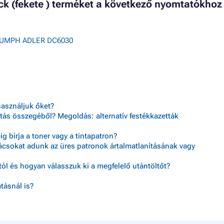
ack (fekete ) terméket a következő nyomtatókhoz
IUMPH ADLER DC6030
használjuk őket?
tás összegéből? Megoldás: alternatív festékkazetták
 bírja a toner vagy a tintapatron?
nácsokat adunk az üres patronok ártalmatlanításának vagy
ól és hogyan válasszuk ki a megfelelő utántöltőt?
tásnál is?