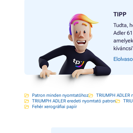
TIPP
Tudta, h
Adler 61
amelyekk
kíváncsi
Elolvaso
Patron minden nyomtatóhoz
TRIUMPH ADLER n
TRIUMPH ADLER eredeti nyomtató patron
TRIU
Fehér xerográfiai papír