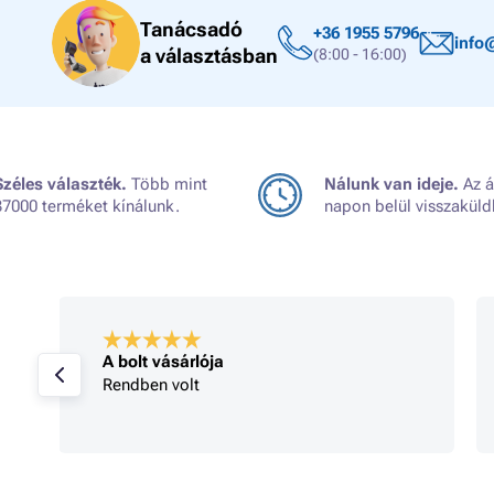
Tanácsadó
+36 1955 5796
info
a választásban
(8:00 - 16:00)
Széles választék.
Több mint
Nálunk van ideje.
Az á
37000 terméket kínálunk.
napon belül visszaküld
A bolt vásárlója
Rendben volt