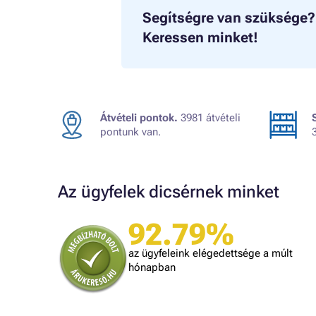
Segítségre van szüksége?
Keressen minket!
Átvételi pontok.
3981 átvételi
pontunk van.
Az ügyfelek dicsérnek minket
92.79%
A bolt vásárlója
Minden úgy történt ahogyan ígérték.
az ügyfeleink elégedettsége a múlt
gy kéne minden kereskedőnek dolgozni.
hónapban