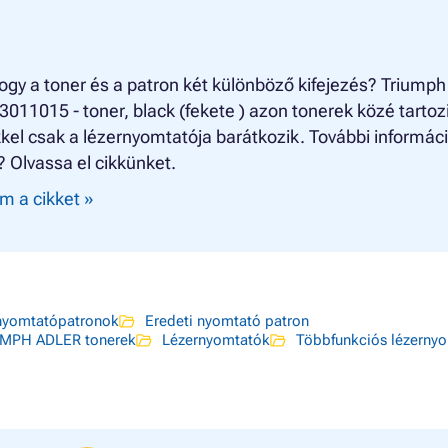
ogy a toner és a patron két különböző kifejezés? Triumph
3011015 - toner, black (fekete ) azon tonerek közé tartoz
el csak a lézernyomtatója barátkozik. További informác
? Olvassa el cikkünket.
m a cikket »
yomtatópatronok
Eredeti nyomtató patron
MPH ADLER tonerek
Lézernyomtatók
Többfunkciós lézerny