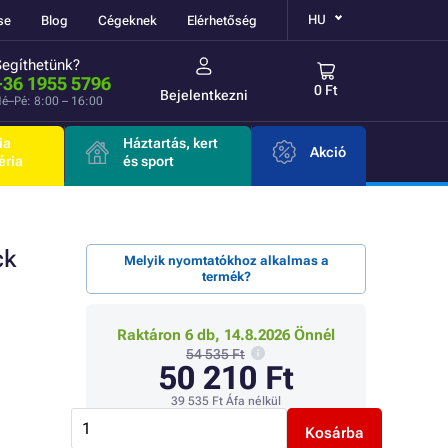
HU
se
Blog
Cégeknek
Elérhetőség
Segíthetünk?
+36 1955 5796
0 Ft
Bejelentkezni
é–Pé: 8:00 – 16:00
ia
Háztartás, kert
Akció
éria
és sport
ck
Melyik nyomtatókhoz alkalmas a
termék?
Raktáron 6 db, 14.8.2026 Önnél
54 535 Ft
50 210 Ft
39 535 Ft
Áfa nélkül
Kosárba