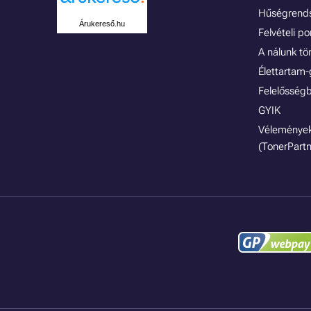
Hűségrend
Árukereső.hu
Felvételi p
A nálunk tö
Élettartam-
Felelősségb
GYIK
Vélemények
(TonerPartn