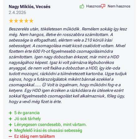
Nagy Miklós, Vecsés
Hasznos
Nem hasznos
2.4.2026
Beszerelés után, tökéletesen működik. Remélem sokáig így lesz
még. Nem hangos, illetve én rosszabbra számítottam. A
sebessége is elfogadható, elértem vele a 210 körüli írási
sebességet. A csomagolása miatt kicsit csalódott voltam. Mivel
fizettem érte 600 Ft-ot figyelmesebb csomagolásimódra
számítottam. Igen nagy dobozban érkezet, már mint a HDD
nagyságához képest. Igaz ki volt párnázva légbuborékos
anyaggal, de nem volt fixálva a dobozban a HDD, így ide-oda
tudott mozogni, rázkódni a túlméretezett kartonba. Ugye tudjuk
sajnos, hogy a futárszolgálatok miként bánnak ezekkel a
csomagokkal…… ☹ Volt is izgalmam, hogy működni fog-e a
ketyere. Egy HDD igen érzéken a rázkódásra és ütésekre ezért
sokkal figyelmesebb csomagolást kell alkalmazniuk, főleg úgy,
hogy a vevő még fizet is érte.
5 év garancia
Jó sok tárhely
Lényegesen csendesebb, mint vártam.
Megfelelő írási és olvasási sebesség
Ez idáig nem találtam