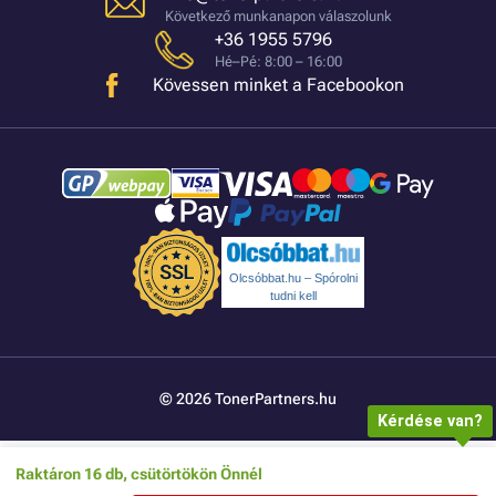
Következő munkanapon válaszolunk
+36 1955 5796
Hé–Pé: 8:00 – 16:00
Kövessen minket a Facebookon
Olcsóbbat.hu – Spórolni
tudni kell
© 2026 TonerPartners.hu
Kérdése van?
Raktáron 16 db, csütörtökön Önnél