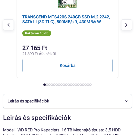
TRANSCEND MTS420S 240GB SSD M.2 2242,
TRA
rise
SATA III (3D TLC), 500MB/s R, 430MB/s W
SAT
Raktáron 10 db
Rak
128 
27 165 Ft
11
21 390 Ft Áfa nélkül
92 0
Kosárba
Leírás és specifikációk
Leírás és specifikációk
Modell: WD RED Pro Kapacitás: 16 TB Meghajtó típusa: 3,5 HDD