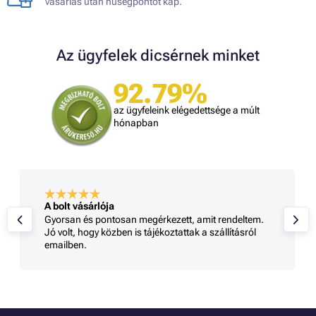
vásárlás után hűségpontot kap.
Az ügyfelek dicsérnek minket
92.79%
az ügyfeleink elégedettsége a múlt
hónapban
A bolt vásárlója
Gyorsan és pontosan megérkezett, amit rendeltem.
Jó volt, hogy közben is tájékoztattak a szállításról
emailben.