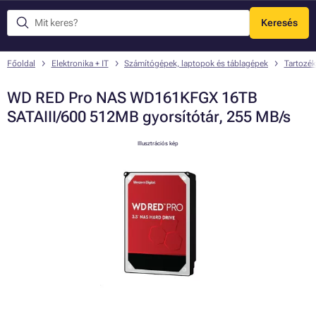
Keresés
Menü
Főoldal
Elektronika + IT
Számítógépek, laptopok és táblagépek
Tartozék
WD RED Pro NAS WD161KFGX 16TB
SATAIII/600 512MB gyorsítótár, 255 MB/s
Illusztrációs kép