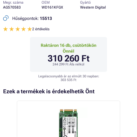
Megr. száma
OEM
Gyártó
AG570583
WD161KFGX
Western Digital
Hűségpontok:
15513
2 értékelés
Raktáron 16 db, csütörtökön
Önnél
310 260 Ft
244 299 Ft
Áfa nélkül
Legalacsonyabb ár az elmúlt 30 napban:
303 535 Ft
Ezek a termékek is érdekelhetik Önt