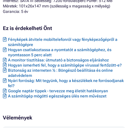
Interfész: SATA III Sebesség: 7200 fordulat/perc Puffer: 512 MB
Méretek: 101x26x147 mm (szélesség x magasság x mélység)
Garancia: 5 év
Ez is érdekelheti Önt
Fényképek átvitele mobiltelefonról vagy fényképezőgépről a
számítógépre
Hogyan csatlakoztassa a nyomtatót a számítógéphez, és
nyomtasson 5 perc alatt
A monitor tisztítása: útmutató a biztonságos eljáráshoz
Hogyan ismerheti fel, hogy a számítógépe vírussal fertőzött-e?
Biztonság az interneten ½ : Böngésző beállítása és online
adatvédelem
Nyári forróság: Mit tegyünk, hogy a készülékek ne forrósodjanak
fel?
Google naptár tippek - tervezze meg életét hatékonyan
A számítógép mögötti egészséges ülés nem művészet
Vélemények