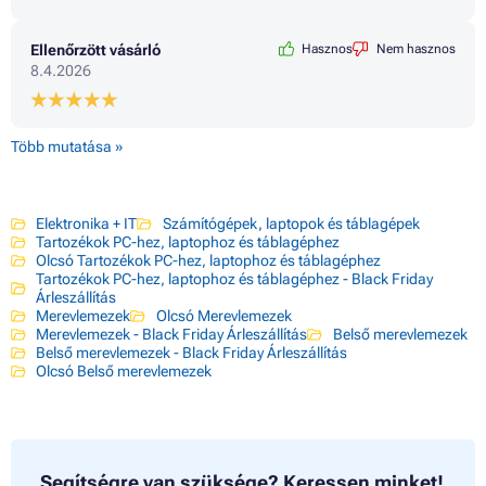
Ellenőrzött vásárló
Hasznos
Nem hasznos
8.4.2026
Több mutatása »
Elektronika + IT
Számítógépek, laptopok és táblagépek
Tartozékok PC-hez, laptophoz és táblagéphez
Olcsó Tartozékok PC-hez, laptophoz és táblagéphez
Tartozékok PC-hez, laptophoz és táblagéphez - Black Friday
Árleszállítás
Merevlemezek
Olcsó Merevlemezek
Merevlemezek - Black Friday Árleszállítás
Belső merevlemezek
Belső merevlemezek - Black Friday Árleszállítás
Olcsó Belső merevlemezek
Segítségre van szüksége?
Keressen minket!