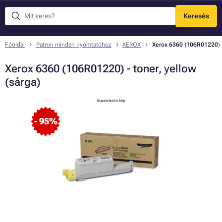
Keresés
Menü
Főoldal
Patron minden nyomtatóhoz
XEROX
Xerox 6360 (106R01220) - 
Xerox 6360 (106R01220) - toner, yellow
(sárga)
Illusztrációs kép
- 95%