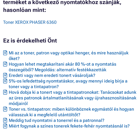
terméket a következő nyomtatókhoz szánják,
hasonlóan mint:
Toner XEROX PHASER 6360
Ez is érdekelheti Önt
Mi az a toner, patron vagy optikai henger, és mire használjuk
őket?
Hogyan lehet megtakarítani akár 80 %-ot a nyomtatás
összegéből? Megoldás: alternatív festékkazetták
Eredeti vagy nem eredeti tonert vásároljak?
5%-os lefedettség nyomtatáskor, avagy mennyi ideig bírja a
toner vagy a tintapatron?
Hová dobja ki a tonert vagy a tintapatronokat: Tanácsokat adunk
az üres patronok ártalmatlanításának vagy újrahasznosításának
módjairól
Toner vs. tintapatron: miben különböznek egymástól és hogyan
válasszuk ki a megfelelő utántöltőt?
Meddig tud nyomtatni a tonerrel és a patronnal?
Miért fogynak a színes tonerek fekete-fehér nyomtatásnál is?