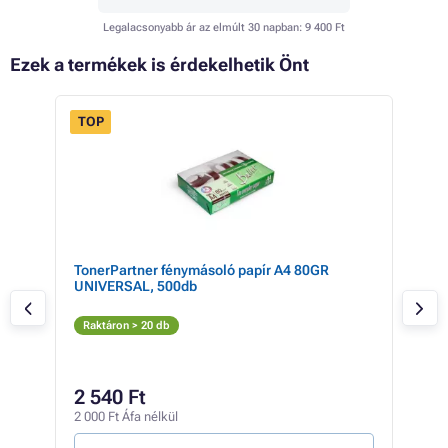
Legalacsonyabb ár az elmúlt 30 napban:
9 400 Ft
Ezek a termékek is érdekelhetik Önt
TOP
- 1%
TonerPartner fénymásoló papír A4 80GR
Xer
UNIVERSAL, 500db
(az
Az
Raktáron > 20 db
Rak
187 
38
2 540 Ft
30 1
2 000 Ft Áfa nélkül
3 Ft /