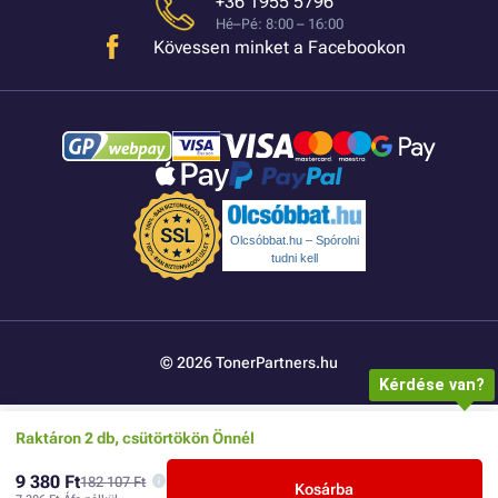
+36 1955 5796
Hé–Pé: 8:00 – 16:00
Kövessen minket a Facebookon
Olcsóbbat.hu – Spórolni
tudni kell
© 2026 TonerPartners.hu
Kérdése van?
Raktáron 2 db, csütörtökön Önnél
9 380 Ft
182 107 Ft
Kosárba