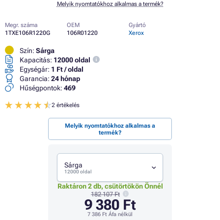
Melyik nyomtatókhoz alkalmas a termék?
Megr. száma
OEM
Gyártó
1TXE106R1220G
106R01220
Xerox
Szín:
Sárga
Kapacitás:
12000 oldal
Egységár:
1 Ft / oldal
Garancia:
24 hónap
Hűségpontok:
469
2 értékelés
Melyik nyomtatókhoz alkalmas a
termék?
Sárga
12000 oldal
Raktáron 2 db, csütörtökön Önnél
182 107 Ft
9 380 Ft
7 386 Ft
Áfa nélkül