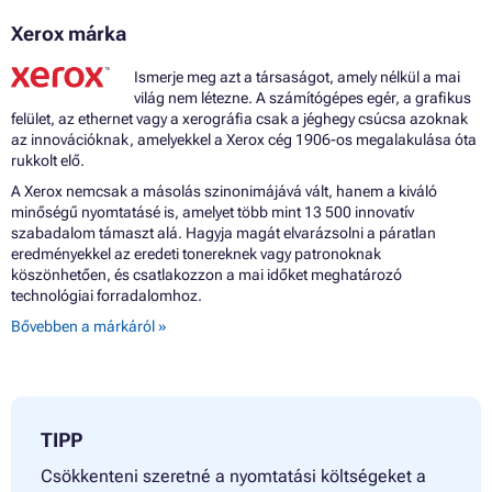
Xerox márka
Ismerje meg azt a társaságot, amely nélkül a mai
világ nem létezne. A számítógépes egér, a grafikus
felület, az ethernet vagy a xerográfia csak a jéghegy csúcsa azoknak
az innovációknak, amelyekkel a Xerox cég 1906-os megalakulása óta
rukkolt elő.
A Xerox nemcsak a másolás szinonimájává vált, hanem a kiváló
minőségű nyomtatásé is, amelyet több mint 13 500 innovatív
szabadalom támaszt alá. Hagyja magát elvarázsolni a páratlan
eredményekkel az eredeti tonereknek vagy patronoknak
köszönhetően, és csatlakozzon a mai időket meghatározó
technológiai forradalomhoz.
Bővebben a márkáról »
TIPP
Csökkenteni szeretné a nyomtatási költségeket a