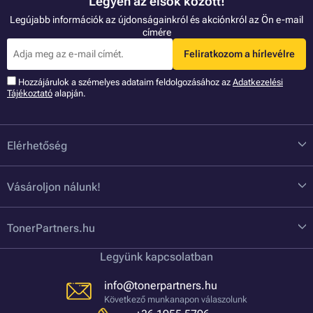
Legyen az elsők között!
Legújabb információk az újdonságainkról és akciónkról az Ön e-mail
címére
Feliratkozom a hírlevélre
Hozzájárulok a szémelyes adataim feldolgozásához az
Adatkezelési
Tájékoztató
alapján.
Elérhetőség
Vásároljon nálunk!
TonerPartners.hu
Legyünk kapcsolatban
info@tonerpartners.hu
Következő munkanapon válaszolunk