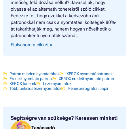
minőség feláldozása nélkül? Javasoljuk, hogy
olvassa el az alternatív tonerekről szóló cikket.
Fedezze fel, hogy ezekkel a kedvezőbb árú
patronokkal nem csak a nyomtatási költségek 80%-
át takaríthatják meg, hanem hogyan növelhetik a
patrononkénti nyomatok számát.
Elolvasom a cikket »
Patron minden nyomtatóhoz
XEROX nyomtatópatronok
Eredeti nyomtató patron
XEROX eredeti nyomtató patron
XEROX tonerek
Lézernyomtatók
Többfunkciós lézernyomtatók
Fehér xerográfiai papír
Segítségre van szüksége?
Keressen minket!
Tanácsadó