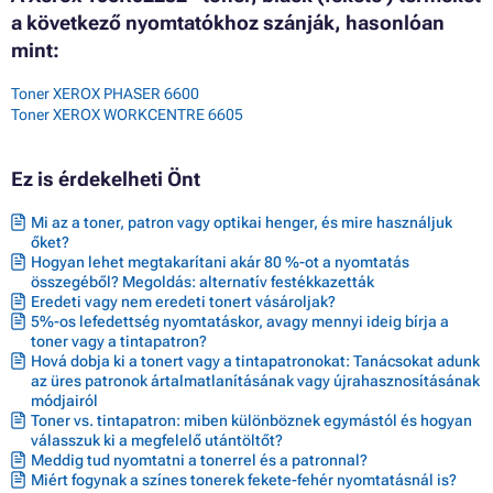
a következő nyomtatókhoz szánják, hasonlóan
mint:
Toner XEROX PHASER 6600
Toner XEROX WORKCENTRE 6605
Ez is érdekelheti Önt
Mi az a toner, patron vagy optikai henger, és mire használjuk
őket?
Hogyan lehet megtakarítani akár 80 %-ot a nyomtatás
összegéből? Megoldás: alternatív festékkazetták
Eredeti vagy nem eredeti tonert vásároljak?
5%-os lefedettség nyomtatáskor, avagy mennyi ideig bírja a
toner vagy a tintapatron?
Hová dobja ki a tonert vagy a tintapatronokat: Tanácsokat adunk
az üres patronok ártalmatlanításának vagy újrahasznosításának
módjairól
Toner vs. tintapatron: miben különböznek egymástól és hogyan
válasszuk ki a megfelelő utántöltőt?
Meddig tud nyomtatni a tonerrel és a patronnal?
Miért fogynak a színes tonerek fekete-fehér nyomtatásnál is?