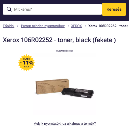
Keresés
Menü
Főoldal
Patron minden nyomtatóhoz
XEROX
Xerox 106R02252 - toner, 
Xerox 106R02252 - toner, black (fekete )
Illusztrációs kép
FLASH
- 11%
SALE
Melyik nyomtatókhoz alkalmas a termék?