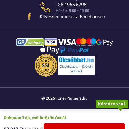
+36 1955 5796
Hé–Pé: 8:00 – 16:00
Kövessen minket a Facebookon
Olcsóbbat.hu – Spórolni
tudni kell
© 2026 TonerPartners.hu
Kérdése van?
Raktáron 3 db, csütörtökön Önnél