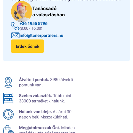
Tanácsadó
a választásban
+36 1955 5796
(8:00 - 16:00)
info@tonerpartners.hu
Érdeklődnék
Átvételi pontok.
3980 átvételi
pontunk van.
Széles választék.
Több mint
38000 terméket kínálunk.
Nálunk van ideje.
Az árut 30
napon belül visszaküldheti.
Megjutalmazzuk Önt.
Minden