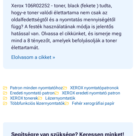
Xerox 106R02252 - toner, black (fekete ) tudta,
hogy-e toner valódi élettartama nem csak az
oldalfedettségtől és a nyomtatás mennyiségétől
függ? A festék használatának módja is jelentős
hatással van. Olvassa el cikkünket, és ismerje meg
mind a 8 tényezőt, amelyek befolyásolják a toner
élettartamát.
Elolvasom a cikket »
Patron minden nyomtatóhoz
XEROX nyomtatópatronok
Eredeti nyomtató patron
XEROX eredeti nyomtató patron
XEROX tonerek
Lézernyomtatók
Többfunkciós lézernyomtatók
Fehér xerográfiai papír
Segítségre van szüksége?
Keressen minket!