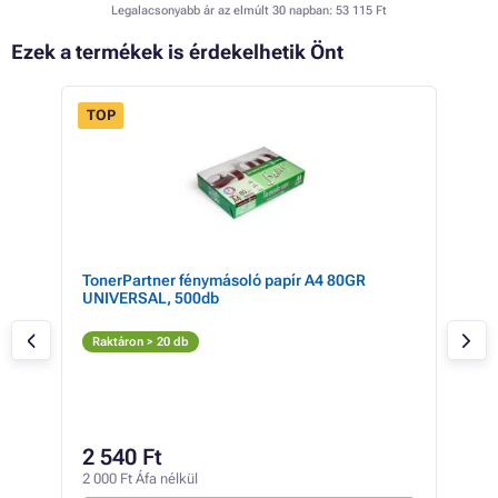
Legalacsonyabb ár az elmúlt 30 napban:
53 115 Ft
Ezek a termékek is érdekelhetik Önt
TOP
FLASH
- 4%
SALE
TonerPartner fénymásoló papír A4 80GR
Xer
er
UNIVERSAL, 500db
colo
te +
Fe
Raktáron > 20 db
Rak
147 
12
2 540 Ft
99 3
2 000 Ft Áfa nélkül
2 Ft /