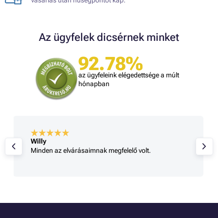
vásárlás után hűségpontot kap.
Az ügyfelek dicsérnek minket
92.78%
az ügyfeleink elégedettsége a múlt
hónapban
Willy
Minden az elvárásaimnak megfelelő volt.