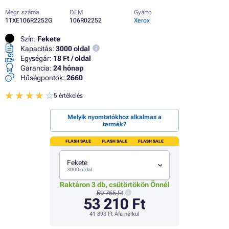
Megr. száma
OEM
Gyártó
1TXE106R2252G
106R02252
Xerox
Szín:
Fekete
Kapacitás:
3000 oldal
Egységár:
18 Ft / oldal
Garancia:
24 hónap
Hűségpontok:
2660
5 értékelés
Melyik nyomtatókhoz alkalmas a
termék?
FLASH SALE
FLASH SALE
FLASH SALE
Fekete
3000 oldal
Raktáron 3 db, csütörtökön Önnél
59 765 Ft
53 210 Ft
41 898 Ft
Áfa nélkül