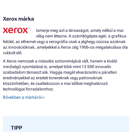
Xerox márka
Ismerje meg azt a társaságot, amely nélkül a mai
világ nem létezne. A számítógépes egér, a grafikus
felület, az ethernet vagy a xerográfia csak a jéghegy csúcsa azoknak
az innovációknak, amelyekkel a Xerox cég 1906-os megalakulása óta
rukkolt elő.
A Xerox nemcsak a másolás szinonimájává vált, hanem a kiváló
minőségű nyomtatásé is, amelyet több mint 13 500 innovatív
szabadalom támaszt alá. Hagyja magát elvarázsolni a páratlan
eredményekkel az eredeti tonereknek vagy patronoknak
köszönhetően, és csatlakozzon a mai időket meghatározó
technológiai forradalomhoz.
Bővebben a márkáról »
TIPP