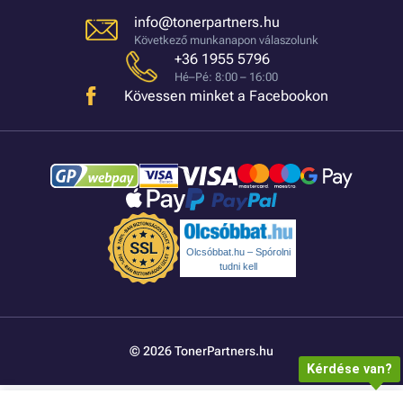
info@tonerpartners.hu
Következő munkanapon válaszolunk
+36 1955 5796
Hé–Pé: 8:00 – 16:00
Kövessen minket a Facebookon
Olcsóbbat.hu – Spórolni
tudni kell
© 2026 TonerPartners.hu
Kérdése van?