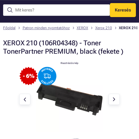
Keresés
Menü
Főoldal
Patron minden nyomtatóhoz
XEROX
Xerox 210
XEROX 210 
XEROX 210 (106R04348) - Toner
TonerPartner PREMIUM, black (fekete )
Illusztrációs kép
- 6%