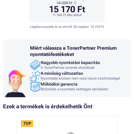
16 200 Ft
15 170 Ft
11 945 Ft
Áfa nélkül
Legalacsonyabb ár az elmúlt 30 napban:
14 310 Ft
Miért válassza a TonerPartner Premium
nyomtatófestékeket
Nagyobb nyomtatási kapacitás
A TonerPartner tonerek olcsóbbak
A minőség változatlan
Nyomtatás közben nem veszi észre a különbséget
Működési garancia
Biztosítás a nyomtató esetleges sérülésére
Ezek a termékek is érdekelhetik Önt
TOP
- 8%