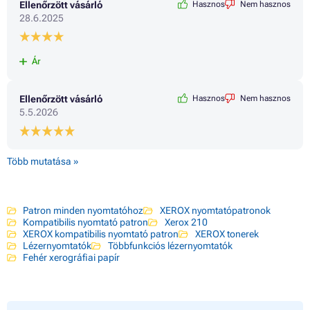
Ellenőrzött vásárló
Hasznos
Nem hasznos
28.6.2025
Ár
Ellenőrzött vásárló
Hasznos
Nem hasznos
5.5.2026
Több mutatása »
Patron minden nyomtatóhoz
XEROX nyomtatópatronok
Kompatibilis nyomtató patron
Xerox 210
XEROX kompatibilis nyomtató patron
XEROX tonerek
Lézernyomtatók
Többfunkciós lézernyomtatók
Fehér xerográfiai papír