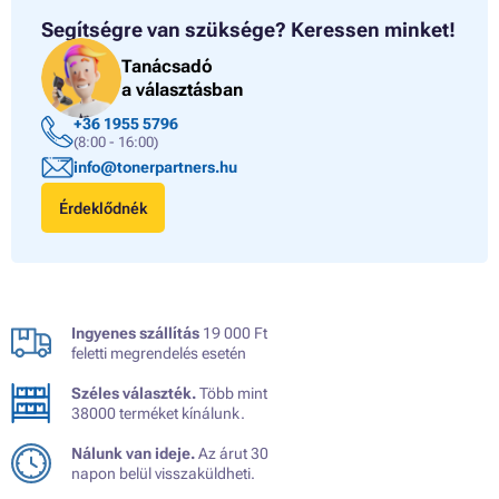
Segítségre van szüksége?
Keressen minket!
Tanácsadó
a választásban
+36 1955 5796
(8:00 - 16:00)
info@tonerpartners.hu
Érdeklődnék
Ingyenes szállítás
19 000 Ft
feletti megrendelés esetén
Széles választék.
Több mint
38000 terméket kínálunk.
Nálunk van ideje.
Az árut 30
napon belül visszaküldheti.