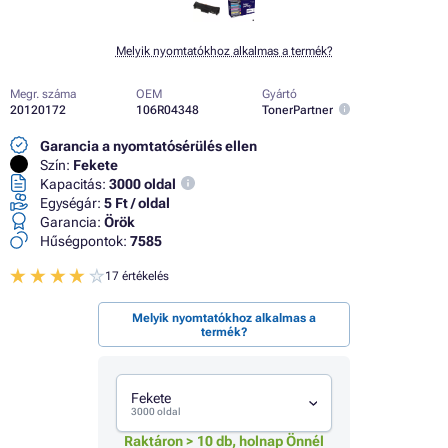
Melyik nyomtatókhoz alkalmas a termék?
Megr. száma
OEM
Gyártó
20120172
106R04348
TonerPartner
Garancia a nyomtatósérülés ellen
Szín:
Fekete
Kapacitás:
3000 oldal
Egységár:
5 Ft / oldal
Garancia:
Örök
Hűségpontok:
7585
17 értékelés
Melyik nyomtatókhoz alkalmas a
termék?
Fekete
3000 oldal
Raktáron > 10 db, holnap Önnél