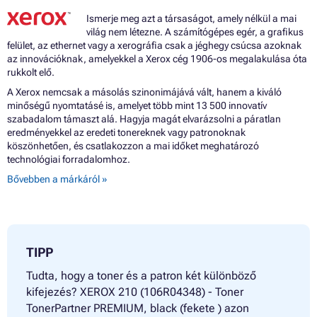
Ismerje meg azt a társaságot, amely nélkül a mai
világ nem létezne. A számítógépes egér, a grafikus
felület, az ethernet vagy a xerográfia csak a jéghegy csúcsa azoknak
az innovációknak, amelyekkel a Xerox cég 1906-os megalakulása óta
rukkolt elő.
A Xerox nemcsak a másolás szinonimájává vált, hanem a kiváló
minőségű nyomtatásé is, amelyet több mint 13 500 innovatív
szabadalom támaszt alá. Hagyja magát elvarázsolni a páratlan
eredményekkel az eredeti tonereknek vagy patronoknak
köszönhetően, és csatlakozzon a mai időket meghatározó
technológiai forradalomhoz.
Bővebben a márkáról »
TIPP
Tudta, hogy a toner és a patron két különböző
kifejezés? XEROX 210 (106R04348) - Toner
TonerPartner PREMIUM, black (fekete ) azon