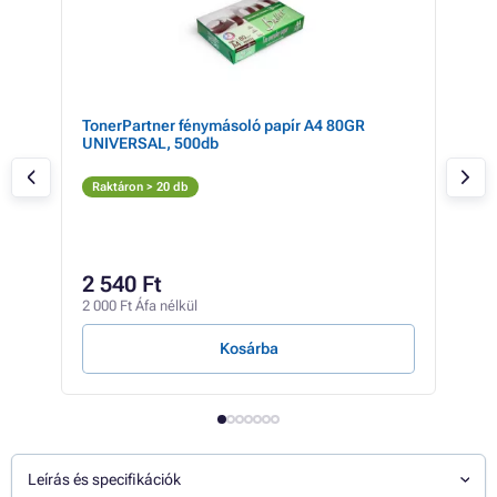
TonerPartner fénymásoló papír A4 80GR
XER
UNIVERSAL, 500db
Ton
Fe
Raktáron > 20 db
Rak
10
2 540 Ft
8 46
2 000 Ft Áfa nélkül
1 Ft /
Kosárba
Leírás és specifikációk