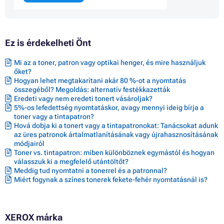
Ez is érdekelheti Önt
Mi az a toner, patron vagy optikai henger, és mire használjuk
őket?
Hogyan lehet megtakarítani akár 80 %-ot a nyomtatás
összegéből? Megoldás: alternatív festékkazetták
Eredeti vagy nem eredeti tonert vásároljak?
5%-os lefedettség nyomtatáskor, avagy mennyi ideig bírja a
toner vagy a tintapatron?
Hová dobja ki a tonert vagy a tintapatronokat: Tanácsokat adunk
az üres patronok ártalmatlanításának vagy újrahasznosításának
módjairól
Toner vs. tintapatron: miben különböznek egymástól és hogyan
válasszuk ki a megfelelő utántöltőt?
Meddig tud nyomtatni a tonerrel és a patronnal?
Miért fogynak a színes tonerek fekete-fehér nyomtatásnál is?
XEROX márka