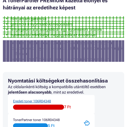
A TonerPartner PREMIUM kazetta előnyei és
hátrányai az eredetihez képest
élettartam garancia
garancia a nyomtató károsodására
lényegesen alacsonyabb ár egy nyomtatott oldalra
nyomtatási minősége megegyezik az eredetivel
körülbelül 3% a valószínűsége annak, hogy a nyomtató nem
fogadja el ezt a nyomtatófestéket (ebben az esetben visszatérítjük
a vételárat)
nem alkalmas fényképek és reklámanyagok nyomtatására
Nyomtatási költségeket összehasonlítása
Az oldalankénti költség a kompatibilis utántöltő esetében
jelentősen alacsonyabb
, mint az eredetivel.
Eredeti toner 106R04348
7 Ft
TonerPartner toner 106R04348
5 Ft