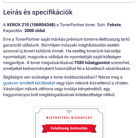
Leírás és specifikációk
A
XEROX 210 (106R04348)
a TonerPartner toner. Szín:
Fekete
.
Kapacitás:
3000 oldal
.
Erre a TonerPartner saját márkás prémium tonerre élethosszig tartó
garanciát vállalunk. Bármilyen műszaki meghibásodás esetén
azonnal új tonert küldünk önnek. Ha esetleg tonerünk károsítja
nyomtatóját, magunkra vállaljuk és nyomtatóját saját költségen
megjavítjuk. A toner megvásárlásával
7585 hűségpontot
szerezhet,
amelyeket kedvezményként használhat fel a következő vásárlásakor.
Segítségre van szüksége a toner kiválasztásában? Nézze meg a
gyakran ismételt kérdéseket
vagy írjon nekünk közvetlenül a chaten.
Vásároljon nálunk otthona vagy irodája kényelméből, egy
hagyományos bolt meglátogatásának kötelezettsége nélkül.