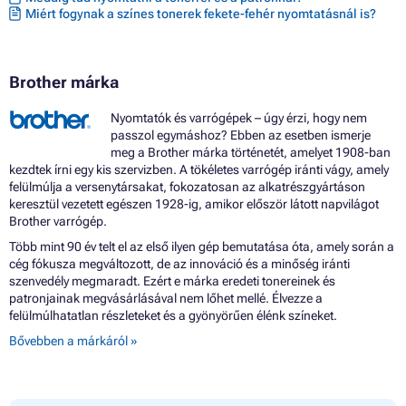
Miért fogynak a színes tonerek fekete-fehér nyomtatásnál is?
BROTHER DCP-560CN
BROTHER DCP-660CN
BROTHER DCP-680CN
BROTHER DCP-750CW
Brother márka
BROTHER DCP-770CW
BROTHER INTELLIFAX 1860C
Nyomtatók és varrógépek – úgy érzi, hogy nem
BROTHER INTELLIFAX 1960C
passzol egymáshoz? Ebben az esetben ismerje
BROTHER INTELLIFAX 2480C
meg a Brother márka történetét, amelyet 1908-ban
BROTHER INTELLIFAX 2580C
kezdtek írni egy kis szervizben. A tökéletes varrógép iránti vágy, amely
BROTHER MFC-240C
felülmúlja a versenytársakat, fokozatosan az alkatrészgyártáson
BROTHER MFC-3360C
keresztül vezetett egészen 1928-ig, amikor először látott napvilágot
BROTHER MFC-440CN
Brother varrógép.
BROTHER MFC-465CN
BROTHER MFC-5460CN
Több mint 90 év telt el az első ilyen gép bemutatása óta, amely során a
BROTHER MFC-5860CN
cég fókusza megváltozott, de az innováció és a minőség iránti
BROTHER MFC-660CN
szenvedély megmaradt. Ezért e márka eredeti tonereinek és
BROTHER MFC-665CW
patronjainak megvásárlásával nem lőhet mellé. Élvezze a
BROTHER MFC-680 SERIES
felülmúlhatatlan részleteket és a gyönyörűen élénk színeket.
BROTHER MFC-680CN
Bővebben a márkáról »
BROTHER MFC-685CW
BROTHER MFC-845CW
BROTHER MFC-885CW