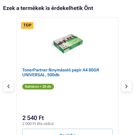
Ezek a termékek is érdekelhetik Önt
TOP
- 7%
a
TonerPartner fénymásoló papír A4 80GR
Bro
UNIVERSAL, 500db
(fek
es)
Fe
Raktáron > 20 db
Elé
7 
2 540 Ft
5 58
2 000 Ft Áfa nélkül
20 Ft