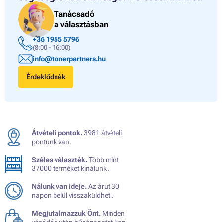
Tanácsadó
a választásban
+36 1955 5796
(8:00 - 16:00)
info@tonerpartners.hu
Érdeklődnék
Átvételi pontok.
3981 átvételi
pontunk van.
Széles választék.
Több mint
37000 terméket kínálunk.
Nálunk van ideje.
Az árut 30
napon belül visszaküldheti.
Megjutalmazzuk Önt.
Minden
vásárlás után hűségpontot kap.