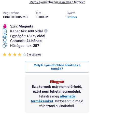
Melyik nyomtatókhoz alkalmas a termék?
Megr. száma
OEM
Gyártó
1IBRLC1000MMG
LC1000M
Brother
Szín:
Magenta
Kapacitás:
400 oldal
Egységár:
13 Ft / oldal
Garancia:
24 hónap
Hűségpontok:
257
5 értékelés
Melyik nyomtatókhoz alkalmas a
termék?
Elfogyott
Ez a termék már nem elérhető,
ezért nem lehet megrendelni.
Tekintse meg
alternatív
termékeinket
. Biztosan tud majd
választani a kínálatból.