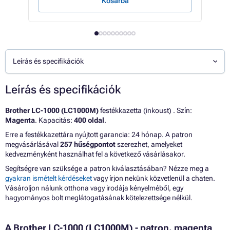
Kosárba
E
Leírás és specifikációk
Leírás és specifikációk
Brother LC-1000 (LC1000M)
festékkazetta (inkoust) . Szín:
Magenta
. Kapacitás:
400 oldal
.
Erre a festékkazettára nyújtott garancia: 24 hónap. A patron
megvásárlásával
257 hűségpontot
szerezhet, amelyeket
kedvezményként használhat fel a következő vásárlásakor.
Segítségre van szüksége a patron kiválasztásában? Nézze meg a
gyakran ismételt kérdéseket
vagy írjon nekünk közvetlenül a chaten.
Vásároljon nálunk otthona vagy irodája kényelméből, egy
hagyományos bolt meglátogatásának kötelezettsége nélkül.
A Brother LC-1000 (LC1000M) - patron, magenta