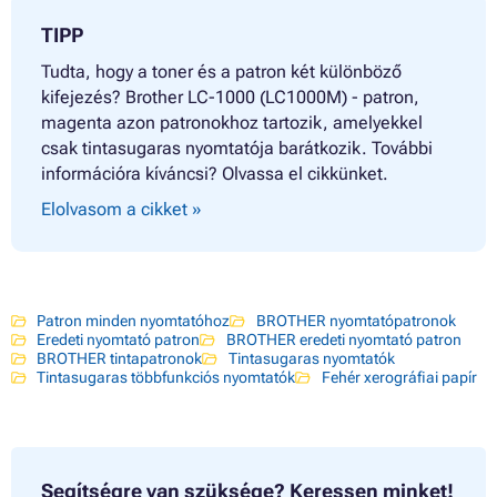
TIPP
Tudta, hogy a toner és a patron két különböző
kifejezés? Brother LC-1000 (LC1000M) - patron,
magenta azon patronokhoz tartozik, amelyekkel
csak tintasugaras nyomtatója barátkozik. További
információra kíváncsi? Olvassa el cikkünket.
Elolvasom a cikket »
Patron minden nyomtatóhoz
BROTHER nyomtatópatronok
Eredeti nyomtató patron
BROTHER eredeti nyomtató patron
BROTHER tintapatronok
Tintasugaras nyomtatók
Tintasugaras többfunkciós nyomtatók
Fehér xerográfiai papír
Segítségre van szüksége?
Keressen minket!