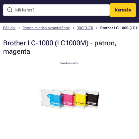
Keresés
Menü
Főoldal
Patron minden nyomtatóhoz
BROTHER
Brother LC-1000 (LC1
Brother LC-1000 (LC1000M) - patron,
magenta
Illusztrációs kép