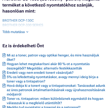
terméket a következő nyomtatókhoz szánják,
hasonlóan mint:
BROTHER DCP-130C
BROTHER DCP-330 SERIES
BROTHER DCP-330C
Több mutatása
BROTHER DCP-330CN
BROTHER DCP-350 SERIES
BROTHER DCP-350C
Ez is érdekelheti Önt
BROTHER DCP-350CJ
BROTHER DCP-353C
Mi az a toner, patron vagy optikai henger, és mire használjuk
BROTHER DCP-357C
őket?
BROTHER DCP-520 SERIES
Hogyan lehet megtakarítani akár 80 %-ot a nyomtatás
BROTHER DCP-525C
összegéből? Megoldás: alternatív festékkazetták
BROTHER DCP-525CJ
Eredeti vagy nem eredeti tonert vásároljak?
BROTHER DCP-530 SERIES
5%-os lefedettség nyomtatáskor, avagy mennyi ideig bírja a
BROTHER DCP-530CJ
toner vagy a tintapatron?
BROTHER DCP-535C
Hová dobja ki a tonert vagy a tintapatronokat: Tanácsokat adunk
BROTHER DCP-535CN
az üres patronok ártalmatlanításának vagy újrahasznosításának
BROTHER DCP-540 SERIES
módjairól
BROTHER DCP-540CJ
Toner vs. tintapatron: miben különböznek egymástól és hogyan
BROTHER DCP-540CN
válasszuk ki a megfelelő utántöltőt?
Meddig tud nyomtatni a tonerrel és a patronnal?
BROTHER DCP-550CJ