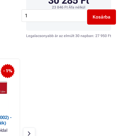
30 285 Ft
23 846 Ft
Áfa nélkül
Kosárba
Legalacsonyabb ár az elmúlt 30 napban:
27 950 Ft
- 1%
- 4%
002) -
Canon 075H (6366C002)
Canon 075H (6368
ék)
- toner, yellow (sárga)
- toner, cyan (azúr
ldal
Sárga
2500 oldal
Azúrkék
2500 o
Canon
Canon