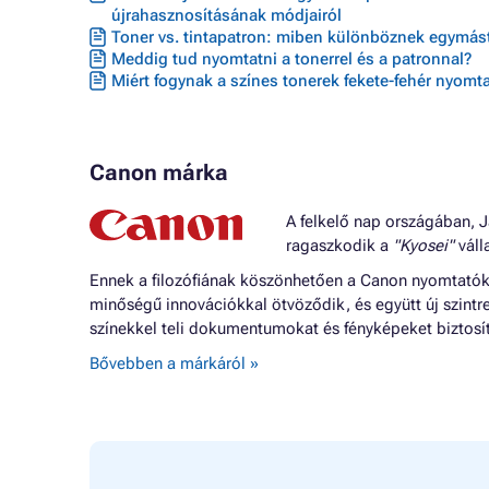
újrahasznosításának módjairól
Toner vs. tintapatron: miben különböznek egymást
Meddig tud nyomtatni a tonerrel és a patronnal?
Miért fogynak a színes tonerek fekete-fehér nyomta
Canon márka
A felkelő nap országában, J
ragaszkodik a
"Kyosei"
válla
Ennek a filozófiának köszönhetően a Canon nyomtatók o
minőségű innovációkkal ötvöződik, és együtt új szintr
színekkel teli dokumentumokat és fényképeket biztosí
Bővebben a márkáról »