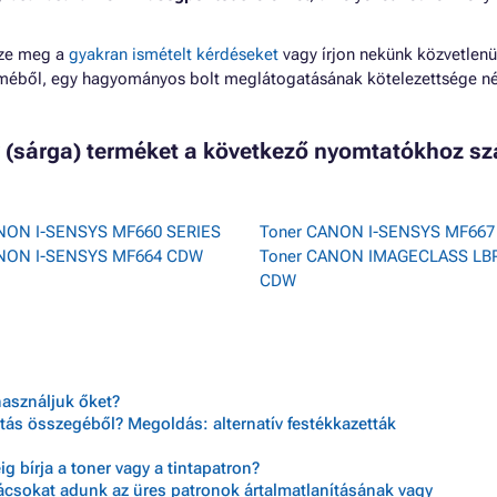
zze meg a
gyakran ismételt kérdéseket
vagy írjon nekünk közvetlenü
lméből, egy hagyományos bolt meglátogatásának kötelezettsége né
w (sárga) terméket a következő nyomtatókhoz sz
NON I-SENSYS MF660 SERIES
Toner CANON I-SENSYS MF66
ANON I-SENSYS MF664 CDW
Toner CANON IMAGECLASS LB
CDW
használjuk őket?
tás összegéből? Megoldás: alternatív festékkazetták
 bírja a toner vagy a tintapatron?
nácsokat adunk az üres patronok ártalmatlanításának vagy