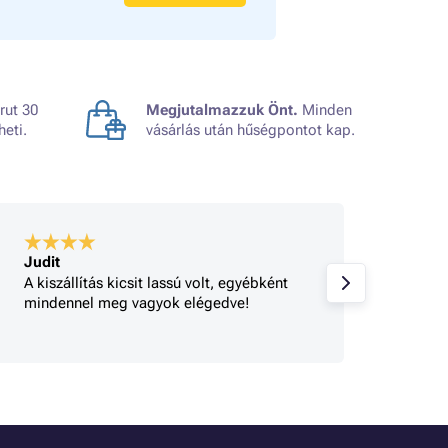
rut 30
Megjutalmazzuk Önt.
Minden
heti.
vásárlás után hűségpontot kap.
Judit
A bolt
A kiszállítás kicsit lassú volt, egyébként
Gyorsa
mindennel meg vagyok elégedve!
rendel
tájéko