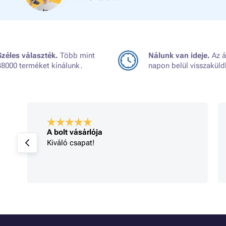
Széles választék.
Több mint
Nálunk van ideje.
Az á
38000 terméket kínálunk.
napon belül visszaküld
A bolt vásárlója
Kiváló csapat!