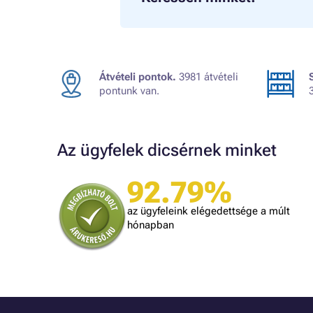
Átvételi pontok.
3981 átvételi
pontunk van.
Az ügyfelek dicsérnek minket
92.79%
A bolt vásárlója
t, amit
Minden rendben volt.
az ügyfeleink elégedettsége a múlt
is
hónapban
lben.