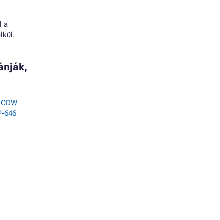
l a
lkül.
ánják,
7 CDW
P-646