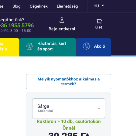
HU
se
Blog
Cégeknek
Elérhetőség
Segíthetünk?
+36 1955 5796
0 Ft
Bejelentkezni
é–Pé: 8:00 – 16:00
ia
Háztartás, kert
Akció
éria
és sport
Melyik nyomtatókhoz alkalmas a
termék?
Sárga
1300 oldal
Raktáron > 10 db, csütörtökön
Önnél