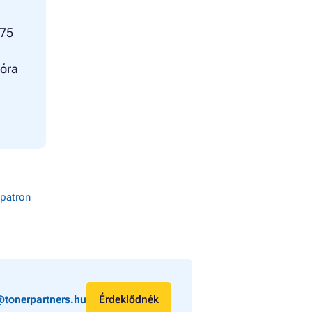
075
ióra
patron
@tonerpartners.hu
Érdeklődnék