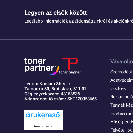
Legyen az elsők között!
Legújabb információk az újdonságainkról és akciónkró
Vásároljo
Szerződési é
Adatvédelmi
Ledum Kamara SK s.r.o.
Cookies
Zámocká 30,
Bratislava, 811 01
Cégjegyzékszám: 48158836
Reklamáció 
Adóazonosító szám: SK2120068665
Termék kéz
Fizetési m
Hűségrend
Árukereső.hu
Felvételi p