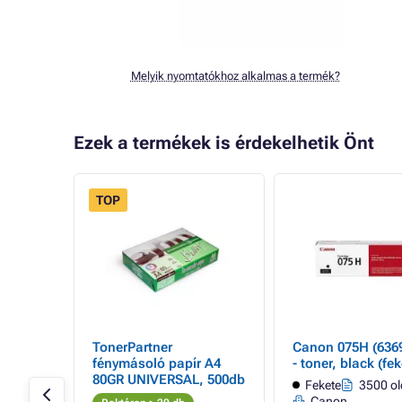
Melyik nyomtatókhoz alkalmas a termék?
Ezek a termékek is érdekelhetik Önt
TOP
- 4%
7C002)
TonerPartner
Canon 075H (636
fénymásoló papír A4
- toner, black (fek
80GR UNIVERSAL, 500db
 oldal
Fekete
3500 ol
Canon