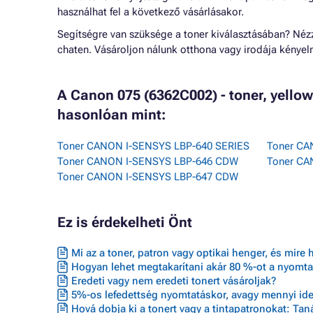
használhat fel a következő vásárlásakor.
Segítségre van szüksége a toner kiválasztásában? Né
chaten. Vásároljon nálunk otthona vagy irodája kénye
A Canon 075 (6362C002) - toner, yello
hasonlóan mint:
Toner CANON I-SENSYS LBP-640 SERIES
Toner CA
Toner CANON I-SENSYS LBP-646 CDW
Toner C
Toner CANON I-SENSYS LBP-647 CDW
Ez is érdekelheti Önt
Mi az a toner, patron vagy optikai henger, és mire 
Hogyan lehet megtakarítani akár 80 %-ot a nyomta
Eredeti vagy nem eredeti tonert vásároljak?
5%-os lefedettség nyomtatáskor, avagy mennyi ideig
Hová dobja ki a tonert vagy a tintapatronokat: Ta