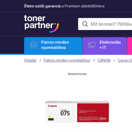
Életre szóló garancia
a Premium utántöltőinkre
Patron minden
Elektronika
nyomtatóhoz
+ IT
Főoldal
Patron minden nyomtatóhoz
CANON
Canon 0
Illusztrációs kép