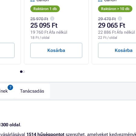
Raktáron 1 db
Raktáron > 10 db
25 970 Ft
29 470 Ft
25 095 Ft
29 065 Ft
19 760 Ft Áfa nélkül
22 886 Ft Áfa nélkül
18 Ft / oldal
22 Ft / oldal
Kosárba
Kosárba
ínek
Tanácsadás
1300 oldal
.
gvásárlásával
1514 hűségpontot
szerezhet, amelyeket kedvezmény