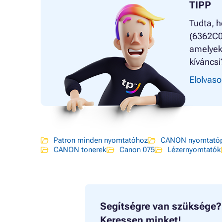
TIPP
Tudta, h
(6362C00
amelyekk
kíváncsi
Elolvaso
Patron minden nyomtatóhoz
CANON nyomtatóp
CANON tonerek
Canon 075
Lézernyomtatók
Segítségre van szüksége?
Keressen minket!