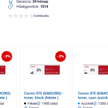
Garancia:
24 hónap
Hűségpontok:
1514
0 értékelés
- 3%
- 3%
9C002)
Canon 075 (6365C002) -
Canon 075 (6364C
ete )
toner, black (fekete )
toner, cyan (azúrk
dal
Fekete
1400 oldal
Azúrkék
1300 o
Canon
Canon