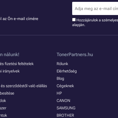
l az Ön e-mail címére
Hozzájárulok a szémelye
alapján.
n nálunk!
TonerPartners.hu
s fizetési feltételek
Rólunk
 irányelvek
Elérhetőség
Blog
és szerződéstől való elállás
Cégeknek
besítése
HP
ódok
CANON
szer
SAMSUNG
ontok
BROTHER