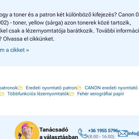
ogy a toner és a patron két különböző kifejezés? Canon 
2) - toner, yellow (sárga) azon tonerek közé tartozik,
el csak a lézernyomtatója barátkozik. További informác
? Olvassa el cikkünket.
m a cikket »
atronok
Eredeti nyomtató patron
CANON eredeti nyomtató 
Többfunkciós lézernyomtatók
Fehér xerográfiai papír
Tanácsadó
+36 1955 5796
info
a választásban
(8:00 - 16:00)