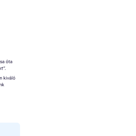
ása óta
t".
n kiváló
énk