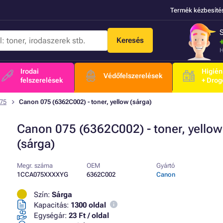
Termék kézbesíté
Keresés
H
Irodai
Higién
Védőfelszerelések
felszerelések
+ Drog
75
Canon 075 (6362C002) - toner, yellow (sárga)
Canon 075 (6362C002) - toner, yellow
(sárga)
Megr. száma
OEM
Gyártó
1CCA075XXXXYG
6362C002
Canon
Szín:
Sárga
Kapacitás:
1300 oldal
Egységár:
23 Ft / oldal