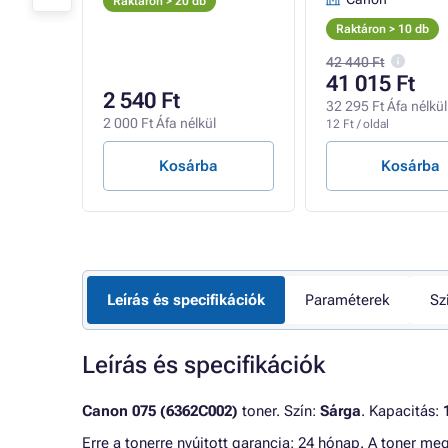
Raktáron > 20 db
Raktáron > 10 db
42 440 Ft
41 015 Ft
2 540 Ft
l
32 295 Ft Áfa nélkül
2 000 Ft Áfa nélkül
12 Ft / oldal
Kosárba
Kosárba
Leírás és specifikációk
Paraméterek
Sz
Leírás és specifikációk
Canon 075 (6362C002)
toner. Szín:
Sárga
. Kapacitás:
Erre a tonerre nyújtott garancia: 24 hónap. A toner me