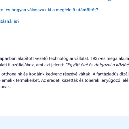
ól és hogyan válasszuk ki a megfelelő utántöltőt?
tásnál is?
apánban alapított vezető technológiai vállalat. 1937-es megalakul
lati filozófiájához, ami azt jelenti:
"Együtt élni és dolgozni a közjóér
tthonaink és irodáink kedvenc részévé váltak. A fantáziadús dizáj
e emelik termékeiket. Az eredeti kazetták és tonerek lenyűgöző, él
tanak.