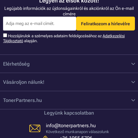
Legyen az elsők között!
Legújabb információk az újdonságainkról és akciónkról az Ön e-mail
címére
Feliratkozom a hírlevélre
Hozzájárulok a szémelyes adataim feldolgozásához az
Adatkezelési
Tájékoztató
alapján.
Elérhetőség
Vásároljon nálunk!
TonerPartners.hu
Legyünk kapcsolatban
info@tonerpartners.hu
Következő munkanapon válaszolunk