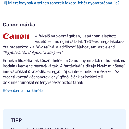
Miért fogynak a színes tonerek fekete-fehér nyomtatásnál is?
Toner CANON IR C3580I
Toner CANON IR C3580NE
Canon márka
A felkelő nap országában, Japánban alapított
vezető technológiai vállalat. 1937-es megalakulása
óta ragaszkodik a
"Kyosei"
vállalati filozófiájához, ami azt jelenti:
"Együtt élni és dolgozni a közjóért".
Ennek a filozófiának köszönhetően a Canon nyomtatók otthonaink és
irodáink kedvenc részévé váltak. A fantáziadús dizájn kiváló minőségű
innovációkkal ötvöződik, és együtt új szintre emelik termékeiket. Az
eredeti kazetták és tonerek lenyűgöző, élénk színekkel teli
dokumentumokat és fényképeket biztosítanak.
Bővebben a márkáról »
TIPP