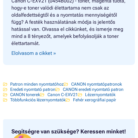
Canon C-EXV21 (0454B002) - toner, magenta tudta,
hogy-e toner valódi élettartama nem csak az
oldalfedettségtől és a nyomtatás mennyiségétől
függ? A festék használatának módja is jelentős
hatással van. Olvassa el cikkünket, és ismerje meg
mind a 8 tényezőt, amelyek befolyásolják a toner
élettartamát.
Elolvasom a cikket »
Patron minden nyomtatóhoz
CANON nyomtatópatronok
Eredeti nyomtató patron
CANON eredeti nyomtató patron
CANON tonerek
Canon C-EXV21
Lézernyomtatók
Többfunkciós lézernyomtatók
Fehér xerográfiai papír
Segítségre van szüksége?
Keressen minket!