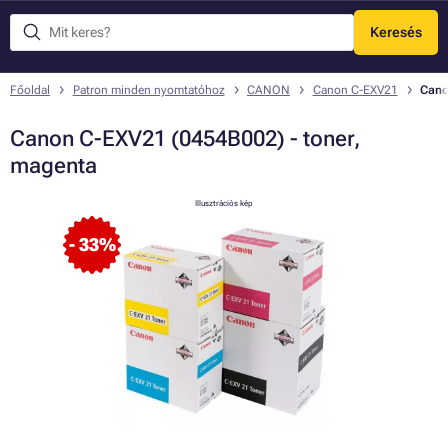
Keresés
Menü
Főoldal
Patron minden nyomtatóhoz
CANON
Canon C-EXV21
Cano
Canon C-EXV21 (0454B002) - toner,
magenta
Illusztrációs kép
- 33%