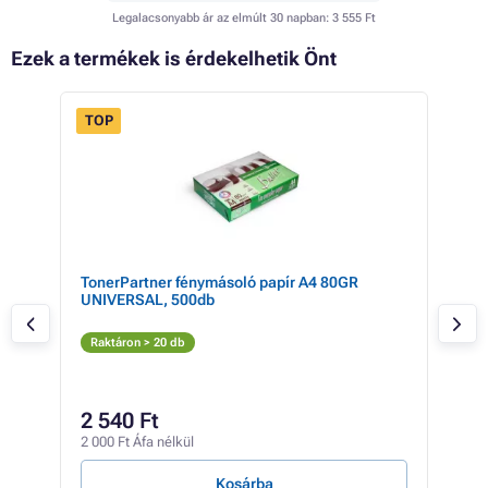
Legalacsonyabb ár az elmúlt 30 napban:
3 555 Ft
Ezek a termékek is érdekelhetik Önt
TOP
 56%
a
TonerPartner fénymásoló papír A4 80GR
Can
UNIVERSAL, 500db
(az
Az
Raktáron > 20 db
Rak
10 5
9 
2 540 Ft
7 19
2 000 Ft Áfa nélkül
1 Ft /
Kosárba