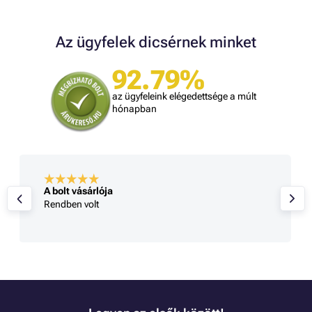
Az ügyfelek dicsérnek minket
92.79%
az ügyfeleink elégedettsége a múlt
hónapban
A bolt vásárlója
Rendben volt