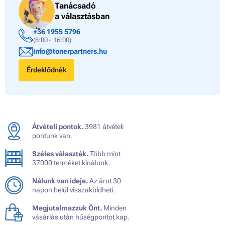
Tanácsadó
a választásban
+36 1955 5796
(8:00 - 16:00)
info@tonerpartners.hu
Érdeklődnék
Átvételi pontok.
3981 átvételi
pontunk van.
Széles választék.
Több mint
37000 terméket kínálunk.
Nálunk van ideje.
Az árut 30
napon belül visszaküldheti.
Megjutalmazzuk Önt.
Minden
vásárlás után hűségpontot kap.