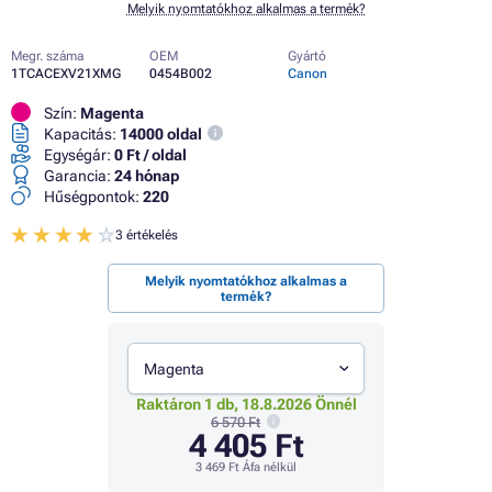
Melyik nyomtatókhoz alkalmas a termék?
Megr. száma
OEM
Gyártó
1TCACEXV21XMG
0454B002
Canon
Szín:
Magenta
Kapacitás:
14000 oldal
Egységár:
0 Ft / oldal
Garancia:
24 hónap
Hűségpontok:
220
3 értékelés
Melyik nyomtatókhoz alkalmas a
termék?
Magenta
Raktáron 1 db, 18.8.2026 Önnél
6 570 Ft
4 405 Ft
3 469 Ft
Áfa nélkül