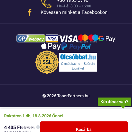
+36 1955 5796
Hé–Pé: 8:00 – 16:00
Kövessen minket a Facebookon
Olcsóbbat.hu – Spórolni
tudni kell
© 2026 TonerPartners.hu
Kérdése van?
Raktáron 1 db, 18.8.2026 Önnél
4 405 Ft
6 570 Ft
Kosárba