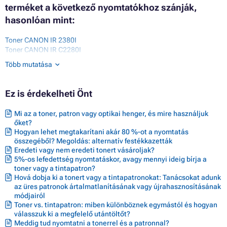
terméket a következő nyomtatókhoz szánják,
hasonlóan mint:
Toner CANON IR 2380I
Toner CANON IR C2280I
Toner CANON IR C2380I
Több mutatása
Toner CANON IR C2550
Toner CANON IR C2800 SERIES
Toner CANON IR C2880
Ez is érdekelheti Önt
Toner CANON IR C2880 SERIES
Toner CANON IR C2880 V2
Mi az a toner, patron vagy optikai henger, és mire használjuk
Toner CANON IR C2880I
őket?
Toner CANON IR C3080
Hogyan lehet megtakarítani akár 80 %-ot a nyomtatás
Toner CANON IR C3080I
összegéből? Megoldás: alternatív festékkazetták
Toner CANON IR C3380
Eredeti vagy nem eredeti tonert vásároljak?
Toner CANON IR C3380 SERIES
5%-os lefedettség nyomtatáskor, avagy mennyi ideig bírja a
Toner CANON IR C3380I
toner vagy a tintapatron?
Toner CANON IR C3400 SERIES
Hová dobja ki a tonert vagy a tintapatronokat: Tanácsokat adunk
Toner CANON IR C3480
az üres patronok ártalmatlanításának vagy újrahasznosításának
Toner CANON IR C3480I
módjairól
Toner CANON IR C3500 SERIES
Toner vs. tintapatron: miben különböznek egymástól és hogyan
Toner CANON IR C3580
válasszuk ki a megfelelő utántöltőt?
Meddig tud nyomtatni a tonerrel és a patronnal?
Toner CANON IR C3580 SERIES