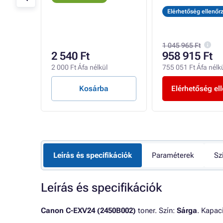
Elérhetőség ellenőr
1 045 965 Ft
2 540 Ft
958 915 Ft
2 000 Ft Áfa nélkül
755 051 Ft Áfa nélk
Kosárba
Elérhetőség el
Leírás és specifikációk
Paraméterek
Sz
Leírás és specifikációk
Canon C-EXV24 (2450B002)
toner. Szín:
Sárga
. Kapac