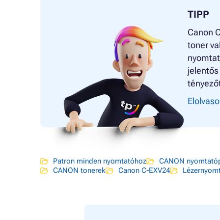
TIPP
Canon C-
toner va
nyomtat
jelentős
tényezőt
Elolvaso
Patron minden nyomtatóhoz
CANON nyomtatóp
CANON tonerek
Canon C-EXV24
Lézernyom