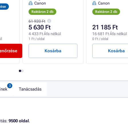
Canon
Canon
zése
Raktáron 2 db
Raktáron 2 db
61 920 Ft
5 630 Ft
21 185 Ft
4 433 Ft Áfa nélkül
16 681 Ft Áfa nélkül
ül
1 Ft / oldal
0 Ft / oldal
lenőrzése
Kosárba
Kosárba
ínek
Tanácsadás
itás:
9500 oldal
.