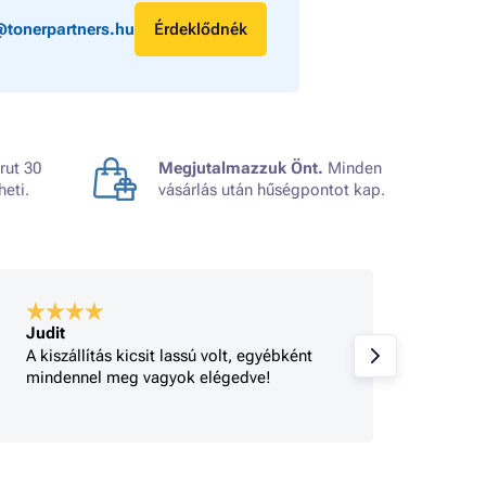
@tonerpartners.hu
Érdeklődnék
rut 30
Megjutalmazzuk Önt.
Minden
heti.
vásárlás után hűségpontot kap.
Judit
A bolt
A kiszállítás kicsit lassú volt, egyébként
Gyorsa
mindennel meg vagyok elégedve!
rendel
tájéko