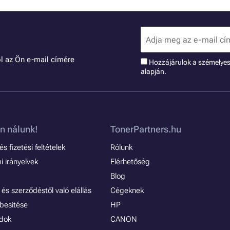
l az Ön e-mail címére
Hozzájárulok a szémelye
alapján.
n nálunk!
TonerPartners.hu
s fizetési feltételek
Rólunk
 irányelvek
Elérhetőség
Blog
és szerződéstől való elállás
Cégeknek
besítése
HP
ódok
CANON