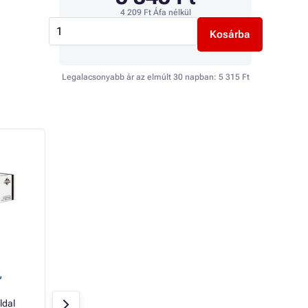
4 209 Ft
Áfa nélkül
Kosárba
Legalacsonyabb ár az elmúlt 30 napban:
5 315 Ft
TOP
- 92%
Canon C-EXV24
TonerPartner
,
(2448B002) - toner, cyan
fénymásoló papír 
(azúrkék)
80GR UNIVERSAL,
ldal
Azúrkék
9500 oldal
Raktáron > 20 db