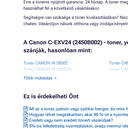
Erre a tonerre nyújtott garancia: 24 hónap. A toner me
használhat fel a következő vásárlásakor.
Segítségre van szüksége a toner kiválasztásában? Né
chaten. Vásároljon nálunk otthona vagy irodája kénye
A Canon C-EXV24 (2450B002) - toner, 
szánják, hasonlóan mint:
Toner CANON IR 5800C
Toner CA
Toner CANON IR 5800CN
Toner CA
Toner CANON IR 5870C
Toner CA
Több mutatása
Toner CANON IR 5870CI
Toner CA
Ez is érdekelheti Önt
Mi az a toner, patron vagy optikai henger, és mire 
Hogyan lehet megtakarítani akár 80 %-ot a nyomta
Eredeti vagy nem eredeti tonert vásároljak?
5%-os lefedettség nyomtatáskor, avagy mennyi ideig