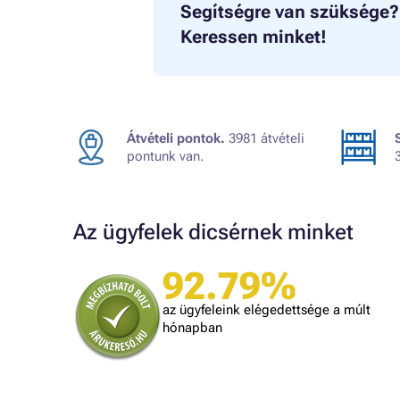
Segítségre van szüksége?
Keressen minket!
Átvételi pontok.
3981 átvételi
pontunk van.
Az ügyfelek dicsérnek minket
92.79%
A bolt vásárlója
t, amit
Minden rendben volt.
az ügyfeleink elégedettsége a múlt
is
hónapban
lben.