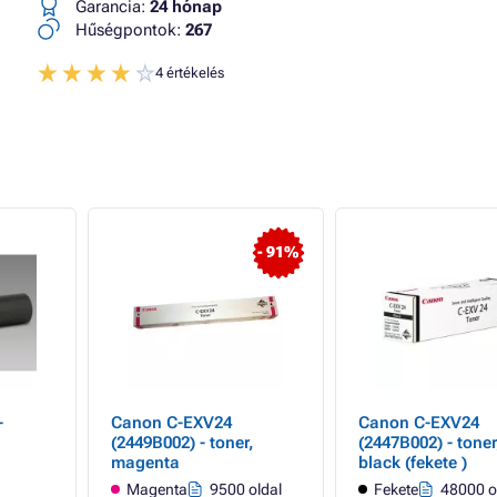
Garancia:
24 hónap
Hűségpontok:
267
4 értékelés
- 91%
-
Canon C-EXV24
Canon C-EXV24
(2449B002) - toner,
(2447B002) - toner
magenta
black (fekete )
Magenta
9500 oldal
Fekete
48000 o