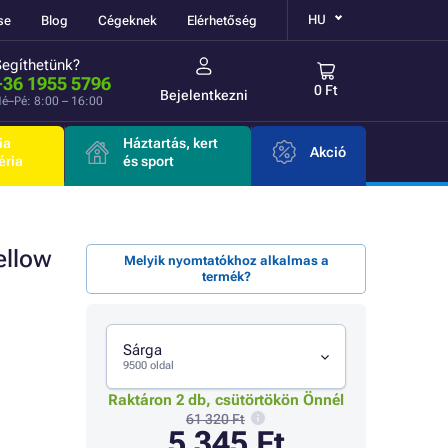
HU
se
Blog
Cégeknek
Elérhetőség
Segíthetünk?
+36 1955 5796
0 Ft
Bejelentkezni
é–Pé: 8:00 – 16:00
ia
Háztartás, kert
Akció
éria
és sport
ellow
Melyik nyomtatókhoz alkalmas a
termék?
Sárga
9500 oldal
Raktáron 2 db, csütörtökön Önnél
61 320 Ft
5 345 Ft