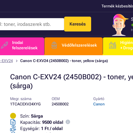
Termék kézbesíté
Keresés
H
Irodai
Higién
Védőfelszerelések
felszerelések
+ Drog
C-EXV24
Canon C-EXV24 (2450B002) - toner, yellow (sárga)
Canon C-EXV24 (2450B002) - toner, y
(sárga)
Megr. száma
OEM
Gyártó
1TCACEXV24XYG
2450B002
Canon
Szín:
Sárga
Kapacitás:
9500 oldal
Egységár:
1 Ft / oldal