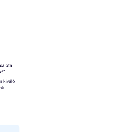
ása óta
t".
n kiváló
énk