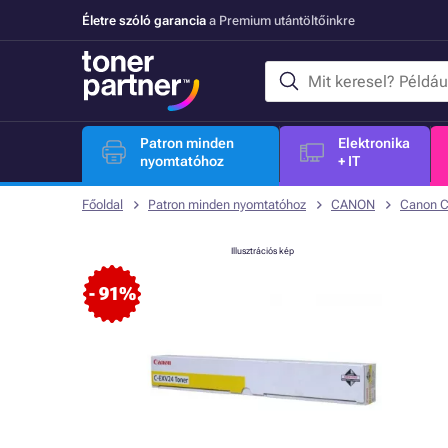
Életre szóló garancia
a Premium utántöltőinkre
Patron minden
Elektronika
nyomtatóhoz
+ IT
Főoldal
Patron minden nyomtatóhoz
CANON
Canon 
Illusztrációs kép
- 91%