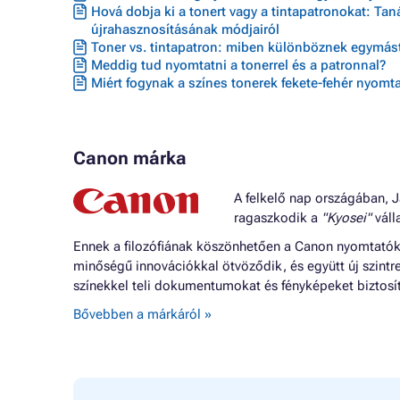
Hová dobja ki a tonert vagy a tintapatronokat: Ta
újrahasznosításának módjairól
Toner vs. tintapatron: miben különböznek egymást
Meddig tud nyomtatni a tonerrel és a patronnal?
Miért fogynak a színes tonerek fekete-fehér nyomta
Canon márka
A felkelő nap országában, J
ragaszkodik a
"Kyosei"
válla
Ennek a filozófiának köszönhetően a Canon nyomtatók o
minőségű innovációkkal ötvöződik, és együtt új szintr
színekkel teli dokumentumokat és fényképeket biztosí
Bővebben a márkáról »