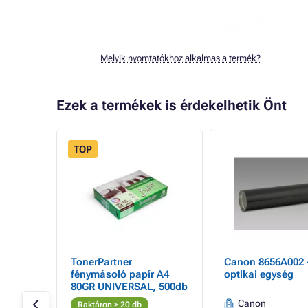
Melyik nyomtatókhoz alkalmas a termék?
Ezek a termékek is érdekelhetik Önt
TOP
- 92%
TonerPartner
Canon 8656A002 
r, cyan
fénymásoló papír A4
optikai egység
80GR UNIVERSAL, 500db
oldal
Canon
Raktáron > 20 db