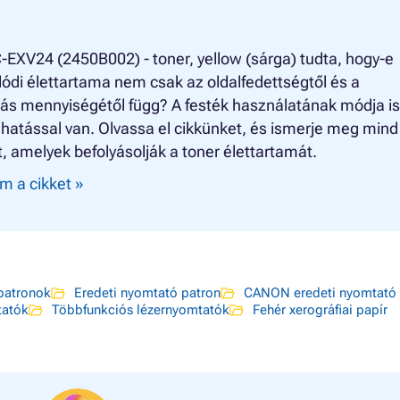
EXV24 (2450B002) - toner, yellow (sárga) tudta, hogy-e
lódi élettartama nem csak az oldalfedettségtől és a
ás mennyiségétől függ? A festék használatának módja is
 hatással van. Olvassa el cikkünket, és ismerje meg mind
, amelyek befolyásolják a toner élettartamát.
m a cikket »
atronok
Eredeti nyomtató patron
CANON eredeti nyomtató 
tatók
Többfunkciós lézernyomtatók
Fehér xerográfiai papír