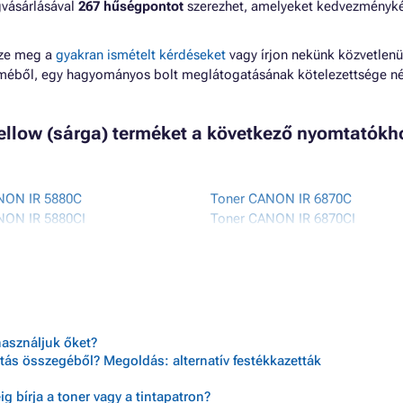
gvásárlásával
267 hűségpontot
szerezhet, amelyeket kedvezményk
zze meg a
gyakran ismételt kérdéseket
vagy írjon nekünk közvetlenü
lméből, egy hagyományos bolt meglátogatásának kötelezettsége né
yellow (sárga) terméket a következő nyomtatókh
NON IR 5880C
Toner CANON IR 6870C
NON IR 5880CI
Toner CANON IR 6870CI
NON IR 6800C
Toner CANON IR 6880C
NON IR 6800CN
Toner CANON IR 6880CI
használjuk őket?
tás összegéből? Megoldás: alternatív festékkazetták
 bírja a toner vagy a tintapatron?