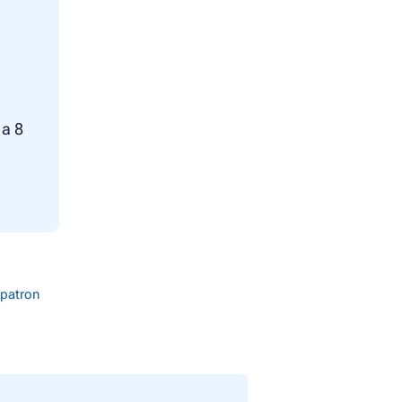
 a 8
patron