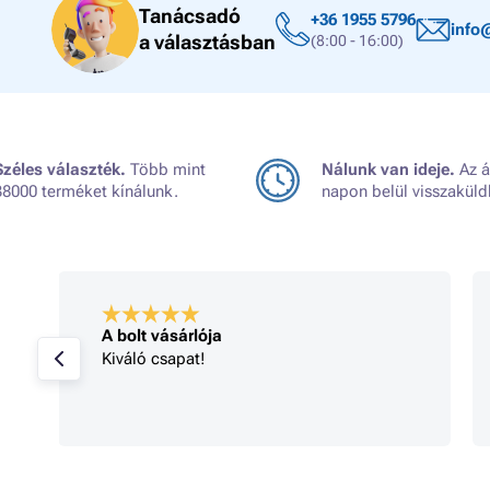
Tanácsadó
+36 1955 5796
info
a választásban
(8:00 - 16:00)
Széles választék.
Több mint
Nálunk van ideje.
Az á
38000 terméket kínálunk.
napon belül visszaküld
A bolt vásárlója
Kiváló csapat!