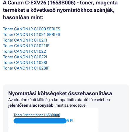
A Canon C-EXV26 (1658B006) - toner, magenta
terméket a következő nyomtatókhoz szánják,
hasonlóan mint:
Toner CANON IR C1000 SERIES
Toner CANON IR C1021 SERIES
Toner CANON IR C1021I
Toner CANON IR C1021IF
Toner CANON IR C1022
Toner CANON IR C1022I
Toner CANON IR C1028I
Toner CANON IR C1028IF
Nyomtatási költségeket összehasonlítása
Az oldalankénti költség a kompatibilis utántöltő esetében
jelentősen alacsonyabb
, mint az eredetivel.
TonerPartner toner 1658B006
5 Ft