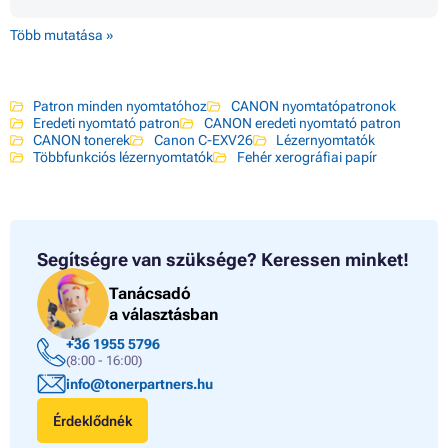
Több mutatása »
Patron minden nyomtatóhoz
CANON nyomtatópatronok
Eredeti nyomtató patron
CANON eredeti nyomtató patron
CANON tonerek
Canon C-EXV26
Lézernyomtatók
Többfunkciós lézernyomtatók
Fehér xerográfiai papír
Segítségre van szüksége?
Keressen minket!
Tanácsadó
a választásban
+36 1955 5796
(8:00 - 16:00)
info@tonerpartners.hu
Érdeklődnék