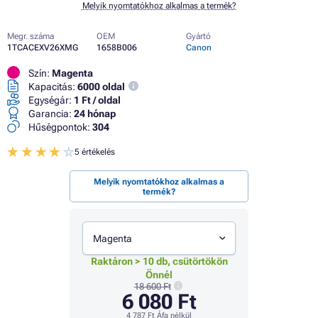
Melyik nyomtatókhoz alkalmas a termék?
Megr. száma
OEM
Gyártó
1TCACEXV26XMG
1658B006
Canon
Szín:
Magenta
Kapacitás:
6000 oldal
Egységár:
1 Ft / oldal
Garancia:
24 hónap
Hűségpontok:
304
5 értékelés
Melyik nyomtatókhoz alkalmas a
termék?
Magenta
Raktáron > 10 db, csütörtökön
Önnél
18 600 Ft
6 080 Ft
4 787 Ft
Áfa nélkül