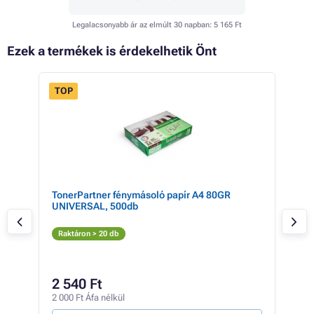
Legalacsonyabb ár az elmúlt 30 napban:
5 165 Ft
Ezek a termékek is érdekelhetik Önt
TOP
 37%
TonerPartner fénymásoló papír A4 80GR
Can
UNIVERSAL, 500db
(sá
S
Raktáron > 20 db
Rak
18 6
10
2 540 Ft
8 53
2 000 Ft Áfa nélkül
2 Ft /