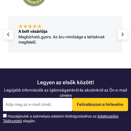
A bolt vásárlója
Megbízható,gyors. Az áru minősége a leírtaknak
megfelelő.
Legyen az elsők között!
Legújabb információk az újdonságainkról és akciónkról az Ön e-mail
címére
Feliratkozom a hírlevélre
Hozzájárulok a szémelyes adataim feldolgozásához az
Adatkezelési
Tájékoztató
alapján.