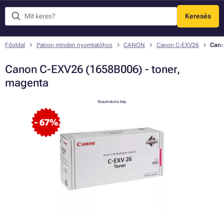
Keresés
Menü
Főoldal
Patron minden nyomtatóhoz
CANON
Canon C-EXV26
Cano
Canon C-EXV26 (1658B006) - toner,
magenta
Illusztrációs kép
- 67%