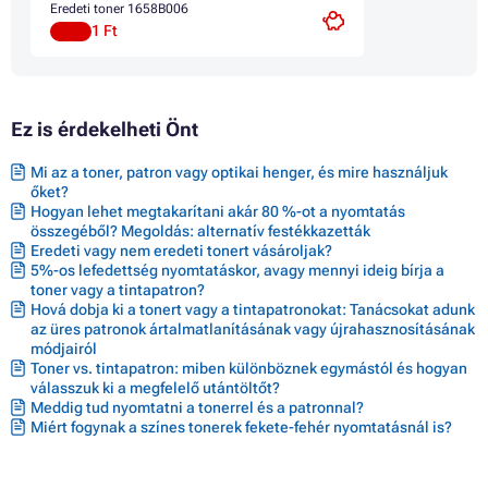
Eredeti toner 1658B006
1 Ft
Ez is érdekelheti Önt
Mi az a toner, patron vagy optikai henger, és mire használjuk
őket?
Hogyan lehet megtakarítani akár 80 %-ot a nyomtatás
összegéből? Megoldás: alternatív festékkazetták
Eredeti vagy nem eredeti tonert vásároljak?
5%-os lefedettség nyomtatáskor, avagy mennyi ideig bírja a
toner vagy a tintapatron?
Hová dobja ki a tonert vagy a tintapatronokat: Tanácsokat adunk
az üres patronok ártalmatlanításának vagy újrahasznosításának
módjairól
Toner vs. tintapatron: miben különböznek egymástól és hogyan
válasszuk ki a megfelelő utántöltőt?
Meddig tud nyomtatni a tonerrel és a patronnal?
Miért fogynak a színes tonerek fekete-fehér nyomtatásnál is?