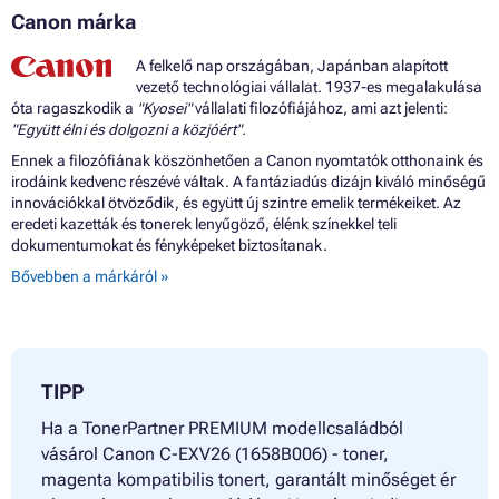
Canon márka
A felkelő nap országában, Japánban alapított
vezető technológiai vállalat. 1937-es megalakulása
óta ragaszkodik a
"Kyosei"
vállalati filozófiájához, ami azt jelenti:
"Együtt élni és dolgozni a közjóért".
Ennek a filozófiának köszönhetően a Canon nyomtatók otthonaink és
irodáink kedvenc részévé váltak. A fantáziadús dizájn kiváló minőségű
innovációkkal ötvöződik, és együtt új szintre emelik termékeiket. Az
eredeti kazetták és tonerek lenyűgöző, élénk színekkel teli
dokumentumokat és fényképeket biztosítanak.
Bővebben a márkáról »
TIPP
Ha a TonerPartner PREMIUM modellcsaládból
vásárol Canon C-EXV26 (1658B006) - toner,
magenta kompatibilis tonert, garantált minőséget ér