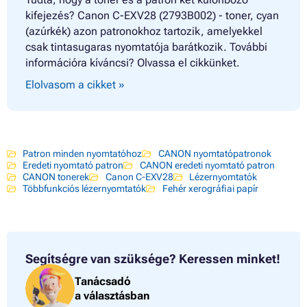
kifejezés? Canon C-EXV28 (2793B002) - toner, cyan
(azúrkék) azon patronokhoz tartozik, amelyekkel
csak tintasugaras nyomtatója barátkozik. További
információra kíváncsi? Olvassa el cikkünket.
Elolvasom a cikket »
Patron minden nyomtatóhoz
CANON nyomtatópatronok
Eredeti nyomtató patron
CANON eredeti nyomtató patron
CANON tonerek
Canon C-EXV28
Lézernyomtatók
Többfunkciós lézernyomtatók
Fehér xerográfiai papír
Segítségre van szüksége?
Keressen minket!
Tanácsadó
a választásban