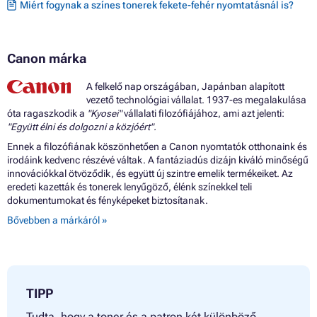
Miért fogynak a színes tonerek fekete-fehér nyomtatásnál is?
Canon márka
A felkelő nap országában, Japánban alapított
vezető technológiai vállalat. 1937-es megalakulása
óta ragaszkodik a
"Kyosei"
vállalati filozófiájához, ami azt jelenti:
"Együtt élni és dolgozni a közjóért".
Ennek a filozófiának köszönhetően a Canon nyomtatók otthonaink és
irodáink kedvenc részévé váltak. A fantáziadús dizájn kiváló minőségű
innovációkkal ötvöződik, és együtt új szintre emelik termékeiket. Az
eredeti kazetták és tonerek lenyűgöző, élénk színekkel teli
dokumentumokat és fényképeket biztosítanak.
Bővebben a márkáról »
TIPP
Tudta, hogy a toner és a patron két különböző