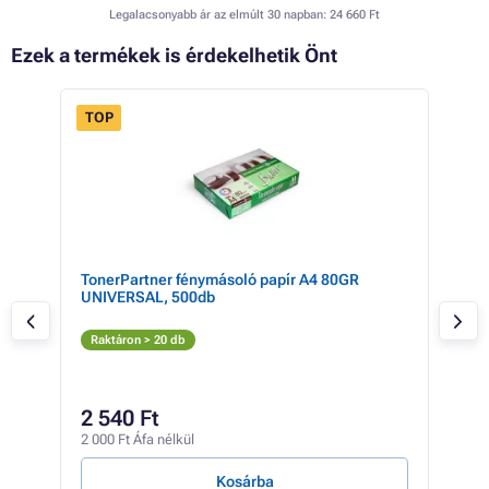
Legalacsonyabb ár az elmúlt 30 napban:
24 660 Ft
Ezek a termékek is érdekelhetik Önt
TOP
- 8%
TonerPartner fénymásoló papír A4 80GR
Can
UNIVERSAL, 500db
(sá
S
Raktáron > 20 db
Rak
28 5
25
2 540 Ft
20 2
2 000 Ft Áfa nélkül
1 Ft /
Kosárba