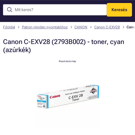
Keresés
Menü
Főoldal
Patron minden nyomtatóhoz
CANON
Canon C-EXV28
Cano
Canon C-EXV28 (2793B002) - toner, cyan
(azúrkék)
Illusztrációs kép