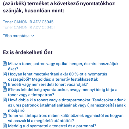
(azúrkék) terméket a következő nyomtatókhoz
szánják, hasonlóan mint:
Toner CANON IR ADV C5045
Toner CANON IR ADV C5045I
Toner CANON IR ADV C5051
Több mutatása
Toner CANON IR ADV C5051I
Toner CANON IR ADV C5250
Toner CANON IR ADV C5250I
Ez is érdekelheti Önt
Toner CANON IR ADV C5255
Toner CANON IR ADV C5255I
Mi az a toner, patron vagy optikai henger, és mire használjuk
Toner CANON IR C5045
őket?
Toner CANON IR C5045I
Hogyan lehet megtakarítani akár 80 %-ot a nyomtatás
Toner CANON IR C5051
összegéből? Megoldás: alternatív festékkazetták
Toner CANON IR C5051I
Eredeti vagy nem eredeti tonert vásároljak?
5%-os lefedettség nyomtatáskor, avagy mennyi ideig bírja a
toner vagy a tintapatron?
Hová dobja ki a tonert vagy a tintapatronokat: Tanácsokat adunk
az üres patronok ártalmatlanításának vagy újrahasznosításának
módjairól
Toner vs. tintapatron: miben különböznek egymástól és hogyan
válasszuk ki a megfelelő utántöltőt?
Meddig tud nyomtatni a tonerrel és a patronnal?