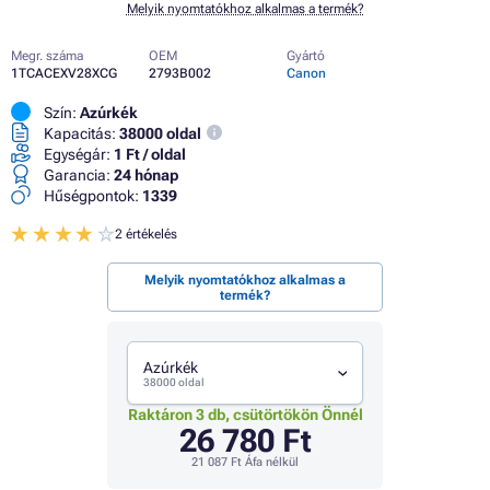
Melyik nyomtatókhoz alkalmas a termék?
Megr. száma
OEM
Gyártó
1TCACEXV28XCG
2793B002
Canon
Szín:
Azúrkék
Kapacitás:
38000 oldal
Egységár:
1 Ft / oldal
Garancia:
24 hónap
Hűségpontok:
1339
2 értékelés
Melyik nyomtatókhoz alkalmas a
termék?
Azúrkék
38000 oldal
Raktáron 3 db, csütörtökön Önnél
26 780 Ft
21 087 Ft
Áfa nélkül