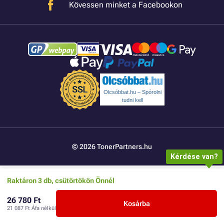
Kövessen minket a Facebookon
Olcsóbbat.hu – Spórolni
tudni kell
© 2026 TonerPartners.hu
Kérdése van?
Raktáron 3 db, csütörtökön Önnél
26 780 Ft
Kosárba
21 087 Ft
Áfa nélkül