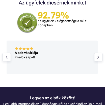
Az ügyfelek dicsérnek minket
92.79%
az ügyfeleink elégedettsége a múlt
hónapban
A bolt vásárlója
Kiváló csapat!
Legyen az elsők között!
Legújabb információk az újdonságainkról és akciónkról az Ön e-mail