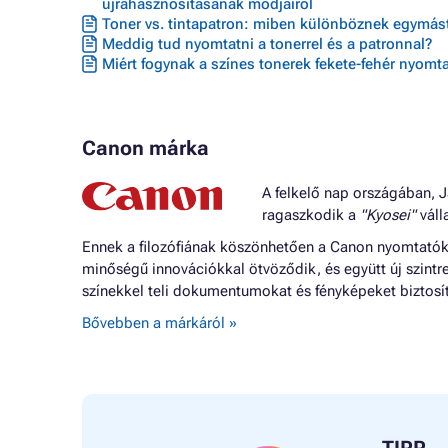
újrahasznosításának módjairól
Toner vs. tintapatron: miben különböznek egymást
Meddig tud nyomtatni a tonerrel és a patronnal?
Miért fogynak a színes tonerek fekete-fehér nyomta
Canon márka
A felkelő nap országában, J
ragaszkodik a
"Kyosei"
válla
Ennek a filozófiának köszönhetően a Canon nyomtatók o
minőségű innovációkkal ötvöződik, és együtt új szintr
színekkel teli dokumentumokat és fényképeket biztosí
Bővebben a márkáról »