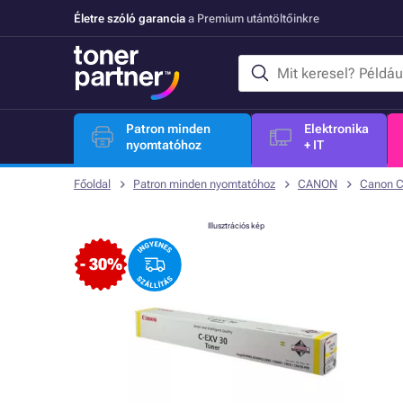
Életre szóló garancia
a Premium utántöltőinkre
Patron minden
Elektronika
nyomtatóhoz
+ IT
Főoldal
Patron minden nyomtatóhoz
CANON
Canon 
Illusztrációs kép
- 30%