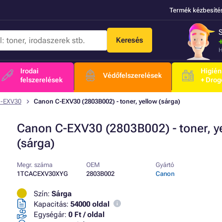
Termék kézbesíté
Keresés
H
Irodai
Higién
Védőfelszerelések
felszerelések
+ Drog
C-EXV30
Canon C-EXV30 (2803B002) - toner, yellow (sárga)
Canon C-EXV30 (2803B002) - toner, y
(sárga)
Megr. száma
OEM
Gyártó
1TCACEXV30XYG
2803B002
Canon
Szín:
Sárga
Kapacitás:
54000 oldal
Egységár:
0 Ft / oldal