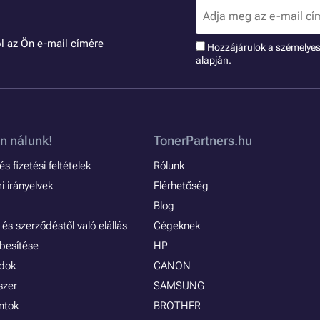
l az Ön e-mail címére
Hozzájárulok a szémelye
alapján.
n nálunk!
TonerPartners.hu
s fizetési feltételek
Rólunk
 irányelvek
Elérhetőség
Blog
és szerződéstől való elállás
Cégeknek
besítése
HP
ódok
CANON
szer
SAMSUNG
ontok
BROTHER