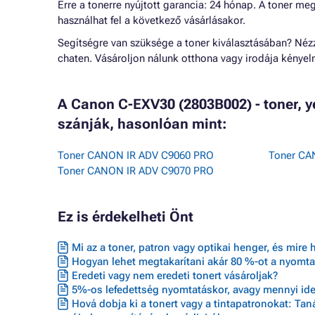
Erre a tonerre nyújtott garancia: 24 hónap. A toner me
használhat fel a következő vásárlásakor.
Segítségre van szüksége a toner kiválasztásában? Né
chaten. Vásároljon nálunk otthona vagy irodája kénye
A Canon C-EXV30 (2803B002) - toner, 
szánják, hasonlóan mint:
Toner CANON IR ADV C9060 PRO
Toner CA
Toner CANON IR ADV C9070 PRO
Ez is érdekelheti Önt
Mi az a toner, patron vagy optikai henger, és mire 
Hogyan lehet megtakarítani akár 80 %-ot a nyomta
Eredeti vagy nem eredeti tonert vásároljak?
5%-os lefedettség nyomtatáskor, avagy mennyi ideig
Hová dobja ki a tonert vagy a tintapatronokat: Ta