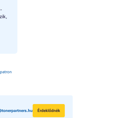
-
zik,
patron
@tonerpartners.hu
Érdeklődnék