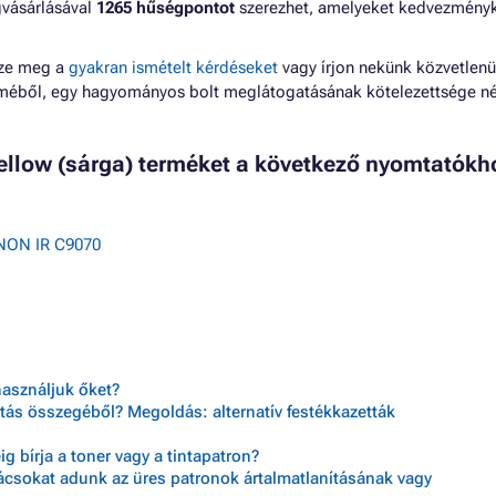
gvásárlásával
1265 hűségpontot
szerezhet, amelyeket kedvezmény
zze meg a
gyakran ismételt kérdéseket
vagy írjon nekünk közvetlenü
lméből, egy hagyományos bolt meglátogatásának kötelezettsége né
yellow (sárga) terméket a következő nyomtatókh
NON IR C9070
használjuk őket?
tás összegéből? Megoldás: alternatív festékkazetták
 bírja a toner vagy a tintapatron?
nácsokat adunk az üres patronok ártalmatlanításának vagy