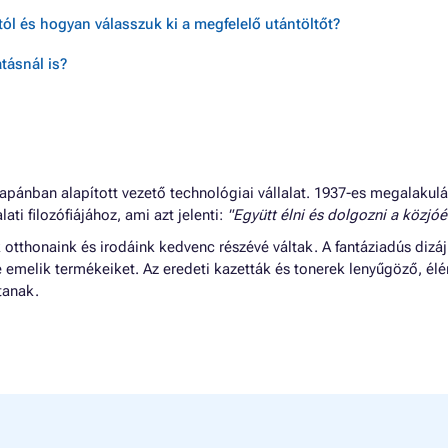
ól és hogyan válasszuk ki a megfelelő utántöltőt?
tásnál is?
apánban alapított vezető technológiai vállalat. 1937-es megalakul
lati filozófiájához, ami azt jelenti:
"Együtt élni és dolgozni a közjóér
tthonaink és irodáink kedvenc részévé váltak. A fantáziadús dizáj
e emelik termékeiket. Az eredeti kazetták és tonerek lenyűgöző, él
tanak.