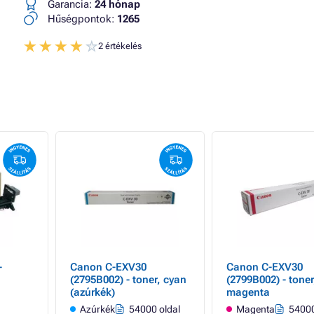
Garancia:
24 hónap
Hűségpontok:
1265
2 értékelés
-
Canon C-EXV30
Canon C-EXV30
(2795B002) - toner, cyan
(2799B002) - toner
(azúrkék)
magenta
Azúrkék
54000 oldal
Magenta
54000