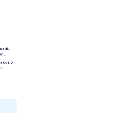
ása óta
t".
n kiváló
énk