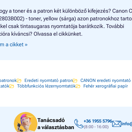
ogy a toner és a patron két különböző kifejezés? Canon C
803B002) - toner, yellow (sárga) azon patronokhoz tarto
kel csak tintasugaras nyomtatója barátkozik. További
ióra kíváncsi? Olvassa el cikkünket.
m a cikket »
atronok
Eredeti nyomtató patron
CANON eredeti nyomtató 
tatók
Többfunkciós lézernyomtatók
Fehér xerográfiai papír
Tanácsadó
+36 1955 5796
info
a választásban
(8:00 - 16:00)