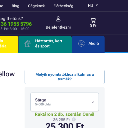
HU
se
Blog
Cégeknek
Elérhetőség
Segíthetünk?
+36 1955 5796
0 Ft
Bejelentkezni
é–Pé: 8:00 – 16:00
ia
Háztartás, kert
Akció
éria
és sport
ellow
Melyik nyomtatókhoz alkalmas a
termék?
Sárga
54000 oldal
Raktáron 2 db, szerdán Önnél
36 285 Ft
25 300 Ft