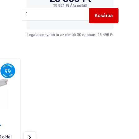
19 921 Ft
Áfa nélkül
Kosárba
Legalacsonyabb ár az elmúlt 30 napban:
25 495 Ft
TOP
Canon C-EXV30
TonerPartner
,
(2791B002) - toner,
fénymásoló papír 
black (fekete )
80GR UNIVERSAL,
 oldal
Fekete
72000 oldal
Raktáron > 20 db