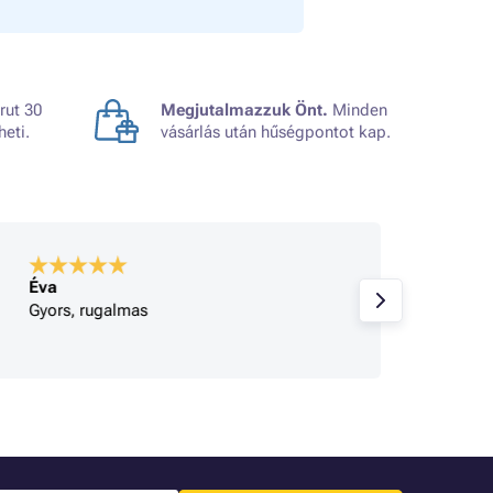
rut 30
Megjutalmazzuk Önt.
Minden
heti.
vásárlás után hűségpontot kap.
Éva
A bolt
Gyors, rugalmas
Korrek