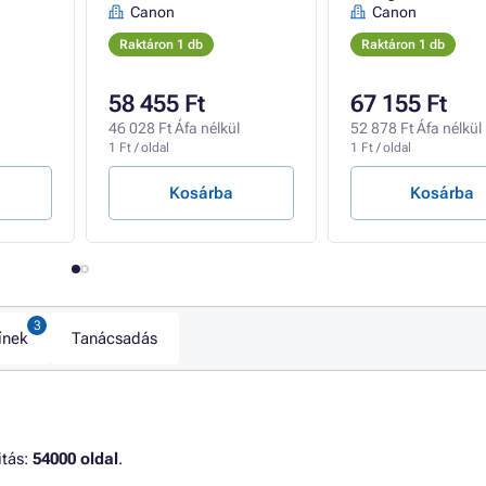
Canon
Canon
Raktáron 1 db
Raktáron 1 db
58 455 Ft
67 155 Ft
46 028 Ft Áfa nélkül
52 878 Ft Áfa nélkül
1 Ft / oldal
1 Ft / oldal
Kosárba
Kosárba
ínek
Tanácsadás
itás:
54000 oldal
.