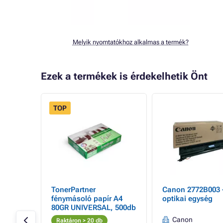
Melyik nyomtatókhoz alkalmas a termék?
Ezek a termékek is érdekelhetik Önt
TOP
TonerPartner
Canon 2772B003 
r,
fénymásoló papír A4
optikai egység
80GR UNIVERSAL, 500db
oldal
Canon
Raktáron > 20 db