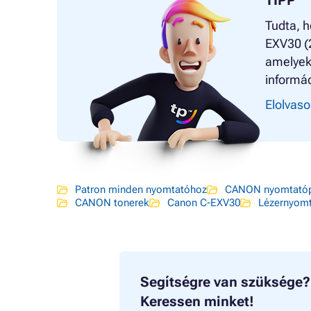
TIPP
Tudta, h
EXV30 (2
amelyek
informác
Elolvaso
Patron minden nyomtatóhoz
CANON nyomtatóp
CANON tonerek
Canon C-EXV30
Lézernyom
Segítségre van szüksége?
Keressen minket!