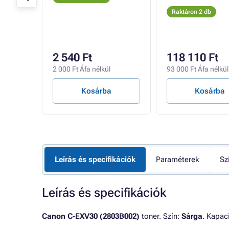
Raktáron 2 db
2 540 Ft
118 110 Ft
l
2 000 Ft Áfa nélkül
93 000 Ft Áfa nélkül
Kosárba
Kosárba
Leírás és specifikációk
Paraméterek
Sz
Leírás és specifikációk
Canon C-EXV30 (2803B002)
toner. Szín:
Sárga
. Kapac