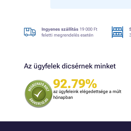
Ingyenes szállítás
19 000 Ft
feletti megrendelés esetén
Az ügyfelek dicsérnek minket
A bolt vásárlója
92.79%
Minden úgy történt ahogyan ígérték.
gy kéne minden kereskedőnek dolgozni.
az ügyfeleink elégedettsége a múlt
hónapban