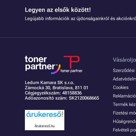
Legyen az elsők között!
Legújabb információk az újdonságainkról és akciónkró
Vásároljo
Szerződési é
Adatvédelmi
Ledum Kamara SK s.r.o.
Cookies
Zámocká 30,
Bratislava, 811 01
Cégjegyzékszám: 48158836
Reklamáció 
Adóazonosító szám: SK2120068665
Termék kéz
Fizetési m
Hűségrend
Árukereső.hu
Felvételi p