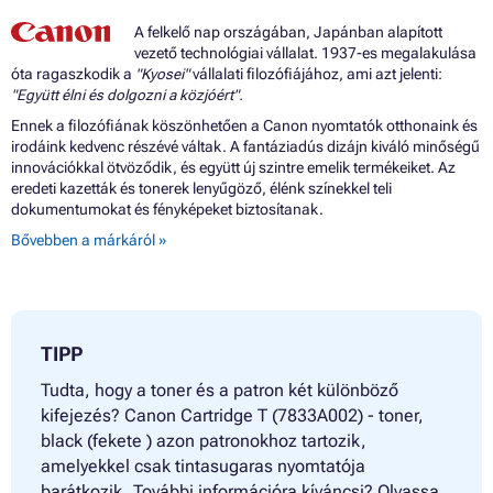
A felkelő nap országában, Japánban alapított
vezető technológiai vállalat. 1937-es megalakulása
óta ragaszkodik a
"Kyosei"
vállalati filozófiájához, ami azt jelenti:
"Együtt élni és dolgozni a közjóért".
Ennek a filozófiának köszönhetően a Canon nyomtatók otthonaink és
irodáink kedvenc részévé váltak. A fantáziadús dizájn kiváló minőségű
innovációkkal ötvöződik, és együtt új szintre emelik termékeiket. Az
eredeti kazetták és tonerek lenyűgöző, élénk színekkel teli
dokumentumokat és fényképeket biztosítanak.
Bővebben a márkáról »
TIPP
Tudta, hogy a toner és a patron két különböző
kifejezés? Canon Cartridge T (7833A002) - toner,
black (fekete ) azon patronokhoz tartozik,
amelyekkel csak tintasugaras nyomtatója
barátkozik. További információra kíváncsi? Olvassa