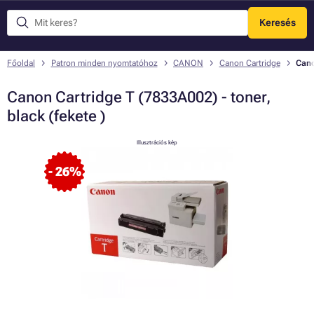
Keresés
Menü
Főoldal
Patron minden nyomtatóhoz
CANON
Canon Cartridge
Cano
Canon Cartridge T (7833A002) - toner,
black (fekete )
Illusztrációs kép
- 26%