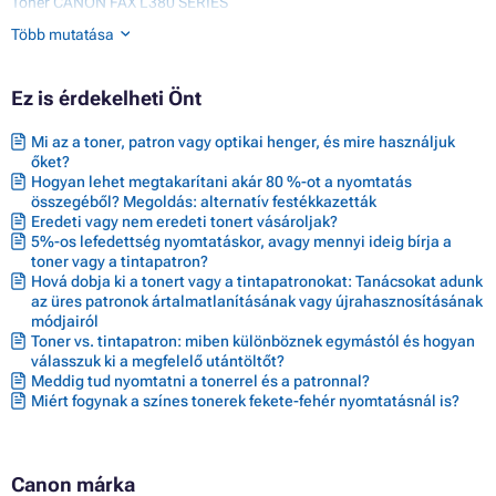
Toner CANON FAX L380 SERIES
Toner CANON FAX L380S
Több mutatása
Toner CANON FAX L390
Toner CANON FAX L400
Toner CANON FAXPHONE L170
Ez is érdekelheti Önt
Toner CANON I-SENSYS FAX L380S
Toner CANON I-SENSYS FAX L390
Mi az a toner, patron vagy optikai henger, és mire használjuk
Toner CANON IMAGECLASS D340
őket?
Toner CANON L380
Hogyan lehet megtakarítani akár 80 %-ot a nyomtatás
Toner CANON L380S
összegéből? Megoldás: alternatív festékkazetták
Toner CANON L390
Eredeti vagy nem eredeti tonert vásároljak?
Toner CANON L400
5%-os lefedettség nyomtatáskor, avagy mennyi ideig bírja a
Toner CANON LC510
toner vagy a tintapatron?
Toner CANON PC-D320
Hová dobja ki a tonert vagy a tintapatronokat: Tanácsokat adunk
Toner CANON PC-D340
az üres patronok ártalmatlanításának vagy újrahasznosításának
módjairól
Toner vs. tintapatron: miben különböznek egymástól és hogyan
válasszuk ki a megfelelő utántöltőt?
Meddig tud nyomtatni a tonerrel és a patronnal?
Miért fogynak a színes tonerek fekete-fehér nyomtatásnál is?
Canon márka