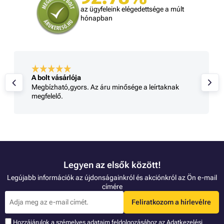
az ügyfeleink elégedettsége a múlt
hónapban
A bolt vásárlója
Megbízható,gyors. Az áru minősége a leírtaknak
megfelelő.
Legyen az elsők között!
Legújabb információk az újdonságainkról és akciónkról az Ön e-mail
címére
Feliratkozom a hírlevélre
Hozzájárulok a szémelyes adataim feldolgozásához az
Adatkezelési