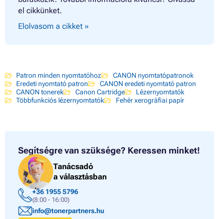
el cikkünket.
Elolvasom a cikket »
Patron minden nyomtatóhoz
CANON nyomtatópatronok
Eredeti nyomtató patron
CANON eredeti nyomtató patron
CANON tonerek
Canon Cartridge
Lézernyomtatók
Többfunkciós lézernyomtatók
Fehér xerográfiai papír
Segítségre van szüksége?
Keressen minket!
Tanácsadó
a választásban
+36 1955 5796
(8:00 - 16:00)
info@tonerpartners.hu