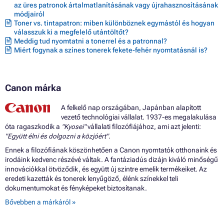
az üres patronok ártalmatlanításának vagy újrahasznosításának
módjairól
Toner vs. tintapatron: miben különböznek egymástól és hogyan
válasszuk ki a megfelelő utántöltőt?
Meddig tud nyomtatni a tonerrel és a patronnal?
Miért fogynak a színes tonerek fekete-fehér nyomtatásnál is?
Canon márka
A felkelő nap országában, Japánban alapított
vezető technológiai vállalat. 1937-es megalakulása
óta ragaszkodik a
"Kyosei"
vállalati filozófiájához, ami azt jelenti:
"Együtt élni és dolgozni a közjóért".
Ennek a filozófiának köszönhetően a Canon nyomtatók otthonaink és
irodáink kedvenc részévé váltak. A fantáziadús dizájn kiváló minőségű
innovációkkal ötvöződik, és együtt új szintre emelik termékeiket. Az
eredeti kazetták és tonerek lenyűgöző, élénk színekkel teli
dokumentumokat és fényképeket biztosítanak.
Bővebben a márkáról »