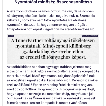
Nyomtatási minőség összehasonlítása
A lézernyomtatóknak számos pozitívuma van, de sajnos van
néhány meglehetősen kellemetlen negatívumuk is. Számolnia
kell azzal, hogy ezek nem fotók nyomtatására alkalmas
nyomtatók, de azzal is, hogy a tonerek nagyon drágák a
tintapatronokhoz képest - legalábbis ha eredeti tonert vásárol.
Az utóbbi időben azonban egyre gyakrabban jelennek meg
a piacon a harmadik féltől származó alternatív vagy kompatibilis
tonerek, amelyek kiváló nyomtatási tulajdonságokat kínálnak
az eredetihez képest sokkal kedvezőbb áron. De vajon igazak-e
ezek az állítások? Éppen ez a dolog érdekelt minket nagyon,
ezért úgy döntöttünk, hogy megbízzuk blogunk szerkesztőjét,
hogy alaposan tesztelje le a tonereket, és így megválaszoljuk
önmagunknak és Önnek is mindazokat a kérdéseket, amelyek
felmerülhetnek, amikor kompatibilis tonerek vásárlásán