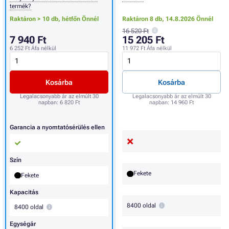
termék?
Raktáron > 10 db,
hétfőn Önnél
Raktáron 8 db,
14.8.2026 Önnél
16 520 Ft
7 940 Ft
15 205 Ft
6 252 Ft
Áfa nélkül
11 972 Ft
Áfa nélkül
Kosárba
Kosárba
Legalacsonyabb ár az elmúlt 30
Legalacsonyabb ár az elmúlt 30
napban:
6 820 Ft
napban:
14 960 Ft
Garancia a nyomtatósérülés ellen
Szín
Fekete
Fekete
Kapacitás
8400 oldal
8400 oldal
Egységár