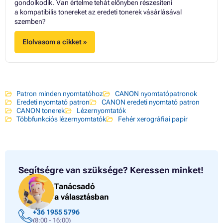
gondolkodik. Van értelme tehát előnyben részesíteni
a kompatibilis tonereket az eredeti tonerek vásárlásával
szemben?
Elolvasom a cikket »
Patron minden nyomtatóhoz
CANON nyomtatópatronok
Eredeti nyomtató patron
CANON eredeti nyomtató patron
CANON tonerek
Lézernyomtatók
Többfunkciós lézernyomtatók
Fehér xerográfiai papír
Segítségre van szüksége?
Keressen minket!
Tanácsadó
a választásban
+36 1955 5796
(8:00 - 16:00)