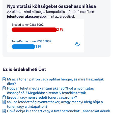
Toner CANON IR 1022 SERIES
Nyomtatási költségeket összehasonlítása
Toner CANON IR 1022A
Toner CANON IR 1022F
Az oldalankénti költség a kompatibilis utántöltő esetében
Toner CANON IR 1022I
jelentősen alacsonyabb
, mint az eredetivel.
Toner CANON IR 1022IF
Eredeti toner 0386B002
Toner CANON IR 1024 SERIES
2 Ft
Toner CANON IR 1024A
Toner CANON IR 1024AF
Toner CANON IR 1024F
TonerPartner toner 0386B002
Toner CANON IR 1024I
1 Ft
Toner CANON IR 1024IF
Toner CANON IR 1025
Toner CANON IR 1025 SERIES
Toner CANON IR 1025IF
Ez is érdekelheti Önt
Toner CANON IR 1025N
Mi az a toner, patron vagy optikai henger, és mire használjuk
őket?
Hogyan lehet megtakarítani akár 80 %-ot a nyomtatás
összegéből? Megoldás: alternatív festékkazetták
Eredeti vagy nem eredeti tonert vásároljak?
5%-os lefedettség nyomtatáskor, avagy mennyi ideig bírja a
toner vagy a tintapatron?
Hová dobja ki a tonert vagy a tintapatronokat: Tanácsokat adunk