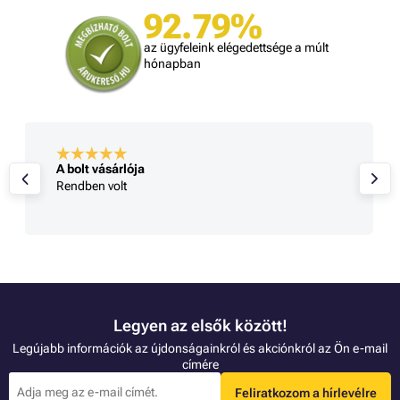
92.79%
az ügyfeleink elégedettsége a múlt
hónapban
A bolt vásárlója
Rendben volt
Legyen az elsők között!
Legújabb információk az újdonságainkról és akciónkról az Ön e-mail
címére
Feliratkozom a hírlevélre