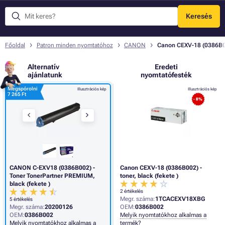
Keresés
Menü
Főoldal
Patron minden nyomtatóhoz
CANON
Canon CEXV-18 (0386B002
Alternatív
Eredeti
ajánlatunk
nyomtatófesték
Megspórolni
Illusztrációs kép
Illusztrációs kép
7 265 Ft
- 8%
CANON C-EXV18 (0386B002) -
Canon CEXV-18 (0386B002) -
Toner TonerPartner PREMIUM,
toner, black (fekete )
black (fekete )
2 értékelés
Megr. száma:
1TCACEXV18XBG
5 értékelés
Megr. száma:
20200126
OEM:
0386B002
OEM:
0386B002
Melyik nyomtatókhoz alkalmas a
Melyik nyomtatókhoz alkalmas a
termék?