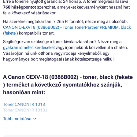
Erre a tonerre nyújtott garancia: 24 hónap. A toner megvásárlásával
760 hűségpontot
szerezhet, amelyeket kedvezményként használhat
fel a következő vásárlásakor.
Ha szeretne megtakarítani 7 265 Ft forintot, nézze meg az olcsóbb,
CANON C-EXV18 (0386B002) - Toner TonerPartner PREMIUM, black
(fekete )
kompatibilis tonert.
Segítségre van szüksége a toner kiválasztásában? Nézze meg a
gyakran ismételt kérdéseket
vagy írjon nekünk közvetlenül a chaten.
Vásároljon nálunk otthona vagy irodája kényelméből, egy
hagyományos bolt meglátogatásának kötelezettsége nélkül.
A Canon CEXV-18 (0386B002) - toner, black (fekete
) terméket a következő nyomtatókhoz szánják,
hasonlóan mint:
Toner CANON IR 1018
Toner CANON IR 1018J
Toner CANON IR 1019
Több mutatása
Toner CANON IR 1020
Toner CANON IR 1020J
Toner CANON IR 1022