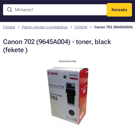
Keresés
Menü
Főoldal
Patron minden nyomtatóhoz
CANON
Canon 702 (9645A004) - t
Canon 702 (9645A004) - toner, black
(fekete )
Illusztrációs kép