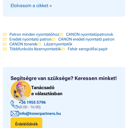
Elolvasom a cikket »
Patron minden nyomtatóhoz
CANON nyomtatópatronok
Eredeti nyomtató patron
CANON eredeti nyomtató patron
CANON tonerek
Lézernyomtatók
Többfunkciós lézernyomtatók
Fehér xerográfiai papír
Segítségre van szüksége?
Keressen minket!
Tanácsadó
a választásban
+36 1955 5796
(8:00 - 16:00)
info@tonerpartners.hu
Érdeklődnék