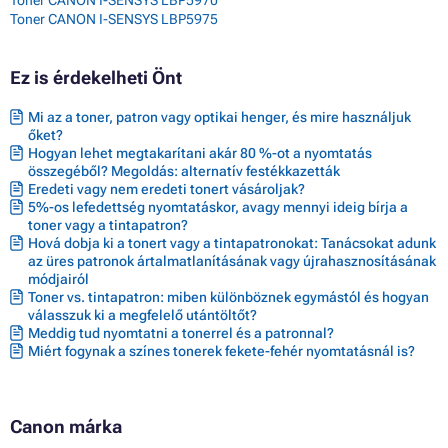
Toner CANON I-SENSYS LBP5975
Ez is érdekelheti Önt
Mi az a toner, patron vagy optikai henger, és mire használjuk
őket?
Hogyan lehet megtakarítani akár 80 %-ot a nyomtatás
összegéből? Megoldás: alternatív festékkazetták
Eredeti vagy nem eredeti tonert vásároljak?
5%-os lefedettség nyomtatáskor, avagy mennyi ideig bírja a
toner vagy a tintapatron?
Hová dobja ki a tonert vagy a tintapatronokat: Tanácsokat adunk
az üres patronok ártalmatlanításának vagy újrahasznosításának
módjairól
Toner vs. tintapatron: miben különböznek egymástól és hogyan
válasszuk ki a megfelelő utántöltőt?
Meddig tud nyomtatni a tonerrel és a patronnal?
Miért fogynak a színes tonerek fekete-fehér nyomtatásnál is?
Canon márka