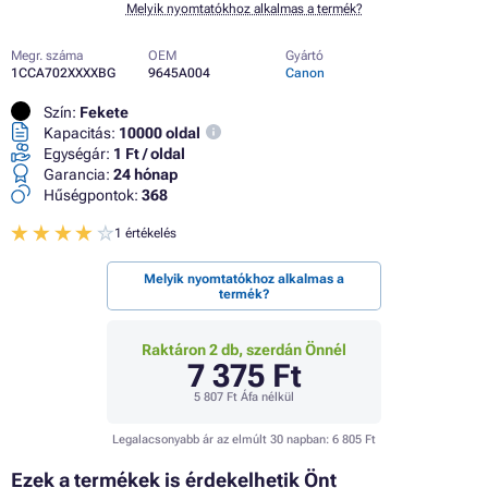
Melyik nyomtatókhoz alkalmas a termék?
Megr. száma
OEM
Gyártó
1CCA702XXXXBG
9645A004
Canon
Szín:
Fekete
Kapacitás:
10000 oldal
Egységár:
1 Ft / oldal
Garancia:
24 hónap
Hűségpontok:
368
1 értékelés
Melyik nyomtatókhoz alkalmas a
termék?
Raktáron 2 db, szerdán Önnél
7 375 Ft
5 807 Ft
Áfa nélkül
Legalacsonyabb ár az elmúlt 30 napban:
6 805 Ft
Ezek a termékek is érdekelhetik Önt