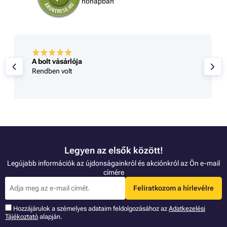
hónapban
A bolt vásárlója
Rendben volt
Legyen az elsők között!
Legújabb információk az újdonságainkról és akciónkról az Ön e-mail
címére
Feliratkozom a hírlevélre
Hozzájárulok a szémelyes adataim feldolgozásához az
Adatkezelési
Tájékoztató
alapján.