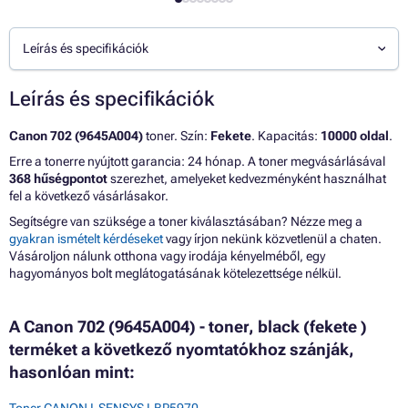
Leírás és specifikációk
Leírás és specifikációk
Canon 702 (9645A004)
toner. Szín:
Fekete
. Kapacitás:
10000 oldal
.
Erre a tonerre nyújtott garancia: 24 hónap. A toner megvásárlásával
368 hűségpontot
szerezhet, amelyeket kedvezményként használhat
fel a következő vásárlásakor.
Segítségre van szüksége a toner kiválasztásában? Nézze meg a
gyakran ismételt kérdéseket
vagy írjon nekünk közvetlenül a chaten.
Vásároljon nálunk otthona vagy irodája kényelméből, egy
hagyományos bolt meglátogatásának kötelezettsége nélkül.
A Canon 702 (9645A004) - toner, black (fekete )
terméket a következő nyomtatókhoz szánják,
hasonlóan mint:
Toner CANON I-SENSYS LBP5970