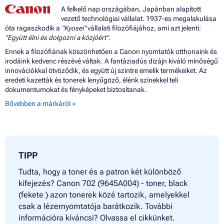
A felkelő nap országában, Japánban alapított
vezető technológiai vállalat. 1937-es megalakulása
óta ragaszkodik a
"Kyosei"
vállalati filozófiájához, ami azt jelenti:
"Együtt élni és dolgozni a közjóért".
Ennek a filozófiának köszönhetően a Canon nyomtatók otthonaink és
irodáink kedvenc részévé váltak. A fantáziadús dizájn kiváló minőségű
innovációkkal ötvöződik, és együtt új szintre emelik termékeiket. Az
eredeti kazetták és tonerek lenyűgöző, élénk színekkel teli
dokumentumokat és fényképeket biztosítanak.
Bővebben a márkáról »
TIPP
Tudta, hogy a toner és a patron két különböző
kifejezés? Canon 702 (9645A004) - toner, black
(fekete ) azon tonerek közé tartozik, amelyekkel
csak a lézernyomtatója barátkozik. További
információra kíváncsi? Olvassa el cikkünket.