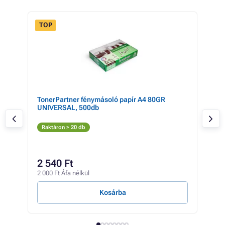
TOP
a
TonerPartner fénymásoló papír A4 80GR
Can
UNIVERSAL, 500db
M
Raktáron > 20 db
Elé
42
2 540 Ft
33 1
2 000 Ft Áfa nélkül
4 Ft /
Kosárba
E