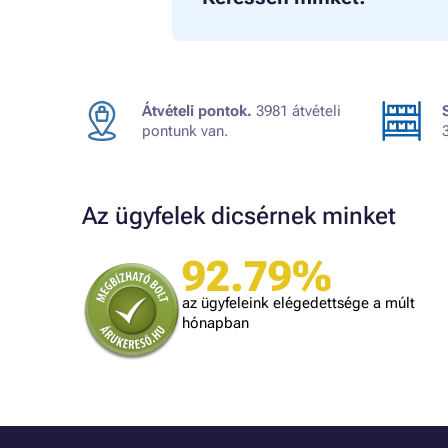
Átvételi pontok.
3981 átvételi
pontunk van.
Az ügyfelek dicsérnek minket
92.79%
A bolt vásárlója
t, amit
Minden rendben volt.
az ügyfeleink elégedettsége a múlt
is
hónapban
lben.