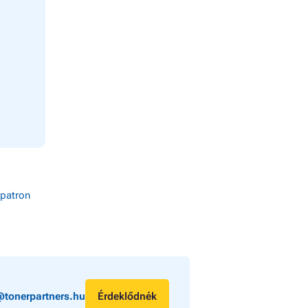
patron
@tonerpartners.hu
Érdeklődnék