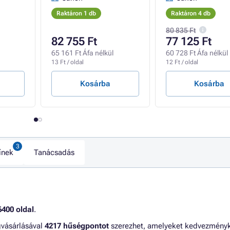
Raktáron 1 db
Raktáron 4 db
80 835 Ft
82 755 Ft
77 125 Ft
65 161 Ft Áfa nélkül
60 728 Ft Áfa nélkül
13 Ft / oldal
12 Ft / oldal
Kosárba
Kosárba
ínek
Tanácsadás
6400 oldal
.
gvásárlásával
4217 hűségpontot
szerezhet, amelyeket kedvezmény