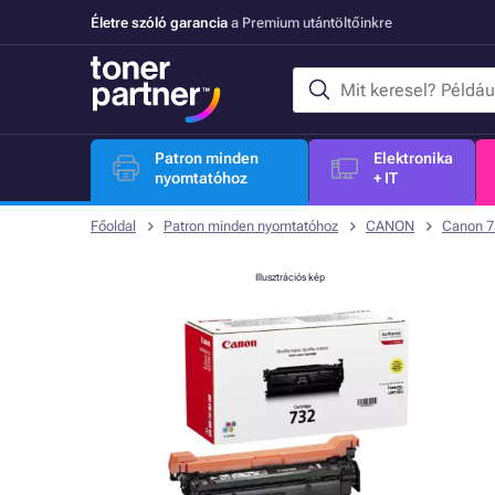
Életre szóló garancia
a Premium utántöltőinkre
Patron minden
Elektronika
nyomtatóhoz
+ IT
Főoldal
Patron minden nyomtatóhoz
CANON
Canon 7
Illusztrációs kép