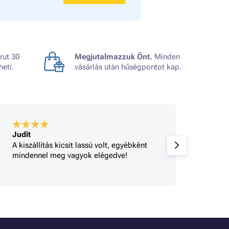
rut 30
Megjutalmazzuk Önt.
Minden
heti.
vásárlás után hűségpontot kap.
Judit
A bolt
A kiszállítás kicsit lassú volt, egyébként
Gyorsa
mindennel meg vagyok elégedve!
rendel
tájéko