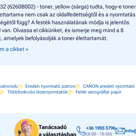
2 (6260B002) - toner, yellow (sárga) tudta, hogy-e toner
lettartama nem csak az oldalfedettségtől és a nyomtatás
gétől függ? A festék használatának módja is jelentős
 van. Olvassa el cikkünket, és ismerje meg mind a 8
, amelyek befolyásolják a toner élettartamát.
m a cikket »
atronok
Eredeti nyomtató patron
CANON eredeti nyomtató 
Többfunkciós lézernyomtatók
Fehér xerográfiai papír
Tanácsadó
+36 1955 5796
info
a választásban
(8:00 - 16:00)