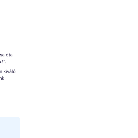
ása óta
t".
n kiváló
énk