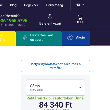
HU
se
Blog
Cégeknek
Elérhetőség
Segíthetünk?
+36 1955 5796
0 Ft
Bejelentkezni
é–Pé: 8:00 – 16:00
ia
Háztartás, kert
Akció
éria
és sport
Melyik nyomtatókhoz alkalmas a
termék?
Sárga
6400 oldal
Raktáron 1 db, csütörtökön Önnél
84 340 Ft