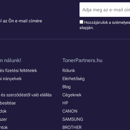
l az Ön e-mail címére
Hozzájárulok a szémelye
alapján.
n nálunk!
TonerPartners.hu
s fizetési feltételek
Rólunk
 irányelvek
Elérhetőség
Blog
és szerződéstől való elállás
Cégeknek
besítése
HP
ódok
CANON
szer
SAMSUNG
ontok
BROTHER