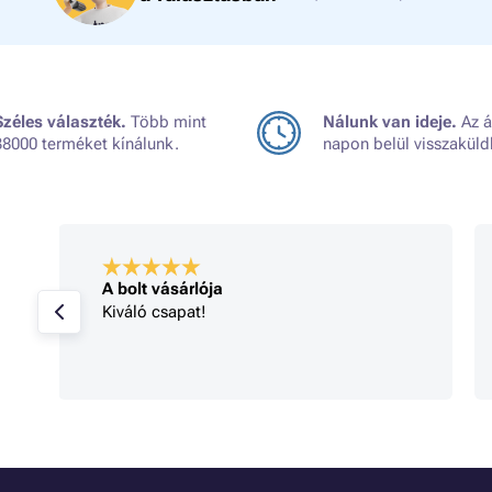
Széles választék.
Több mint
Nálunk van ideje.
Az á
38000 terméket kínálunk.
napon belül visszaküld
A bolt vásárlója
Kiváló csapat!