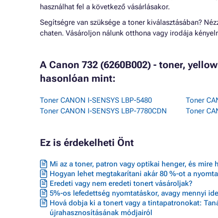
használhat fel a következő vásárlásakor.
Segítségre van szüksége a toner kiválasztásában? Né
chaten. Vásároljon nálunk otthona vagy irodája kénye
A Canon 732 (6260B002) - toner, yello
hasonlóan mint:
Toner CANON I-SENSYS LBP-5480
Toner CA
Toner CANON I-SENSYS LBP-7780CDN
Toner CA
Ez is érdekelheti Önt
Mi az a toner, patron vagy optikai henger, és mire 
Hogyan lehet megtakarítani akár 80 %-ot a nyomta
Eredeti vagy nem eredeti tonert vásároljak?
5%-os lefedettség nyomtatáskor, avagy mennyi ideig
Hová dobja ki a tonert vagy a tintapatronokat: Ta
újrahasznosításának módjairól