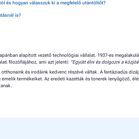
ól és hogyan válasszuk ki a megfelelő utántöltőt?
tásnál is?
apánban alapított vezető technológiai vállalat. 1937-es megalakul
lati filozófiájához, ami azt jelenti:
"Együtt élni és dolgozni a közjóér
tthonaink és irodáink kedvenc részévé váltak. A fantáziadús dizáj
e emelik termékeiket. Az eredeti kazetták és tonerek lenyűgöző, él
tanak.