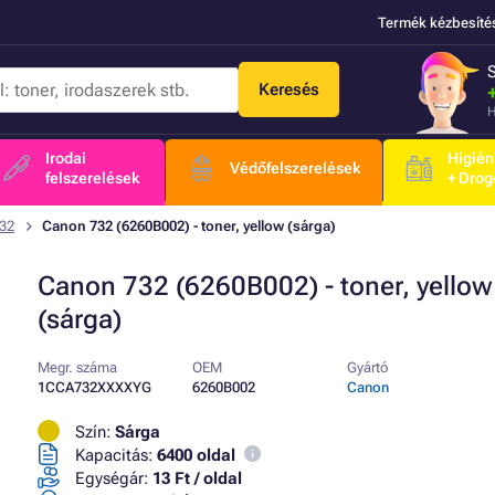
Termék kézbesíté
Keresés
H
Irodai
Higién
Védőfelszerelések
felszerelések
+ Drog
32
Canon 732 (6260B002) - toner, yellow (sárga)
Canon 732 (6260B002) - toner, yellow
(sárga)
Megr. száma
OEM
Gyártó
1CCA732XXXXYG
6260B002
Canon
Szín:
Sárga
Kapacitás:
6400 oldal
Egységár:
13 Ft / oldal