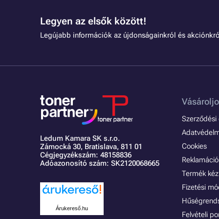
Legyen az elsők között!
Legújabb információk az újdonságainkról és akciónkró
Vásároljo
Szerződési é
Adatvédelmi
Ledum Kamara SK s.r.o.
Cookies
Zámocká 30,
Bratislava, 811 01
Cégjegyzékszám: 48158836
Reklamáció 
Adóazonosító szám: SK2120068665
Termék kéz
Fizetési m
Hűségrend
Árukereső.hu
Felvételi p