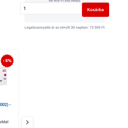
66 409 Ft
Áfa nélkül
Kosárba
Legalacsonyabb ár az elmúlt 30 napban:
73 505 Ft
TOP
- 5%
- 83%
002) -
Canon CRG-732
TonerPartner
(6263B002) - toner,
fénymásoló papír 
black (fekete )
80GR UNIVERSAL,
oldal
Fekete
6100 oldal
Raktáron > 20 db
Canon