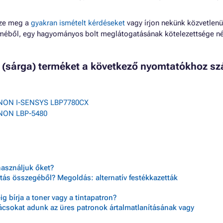
zze meg a
gyakran ismételt kérdéseket
vagy írjon nekünk közvetlenü
lméből, egy hagyományos bolt meglátogatásának kötelezettsége né
w (sárga) terméket a következő nyomtatókhoz sz
NON I-SENSYS LBP7780CX
NON LBP-5480
használjuk őket?
tás összegéből? Megoldás: alternatív festékkazetták
 bírja a toner vagy a tintapatron?
nácsokat adunk az üres patronok ártalmatlanításának vagy