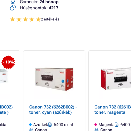
Garancia:
24 hónap
Hűségpontok:
4217
2 értékelés
- 10%
4B002)
Canon 732 (6262B002) -
Canon 732 (6261B
ete )
toner, cyan (azúrkék)
toner, magenta
ldal
Azúrkék
6400 oldal
Magenta
6400 
Canon
Canon