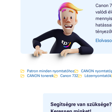
Canon 73
valódi é
mennyisé
hatással
tényezőt
Elolvaso
Patron minden nyomtatóhoz
CANON nyomtatóp
CANON tonerek
Canon 732
Lézernyomtatók
Segítségre van szüksége?
Keressen minket!