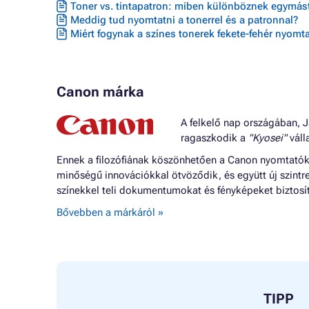
Toner vs. tintapatron: miben különböznek egymást
Meddig tud nyomtatni a tonerrel és a patronnal?
Miért fogynak a színes tonerek fekete-fehér nyomta
Canon márka
A felkelő nap országában, J
ragaszkodik a
"Kyosei"
válla
Ennek a filozófiának köszönhetően a Canon nyomtatók o
minőségű innovációkkal ötvöződik, és együtt új szintr
színekkel teli dokumentumokat és fényképeket biztosí
Bővebben a márkáról »
TIPP