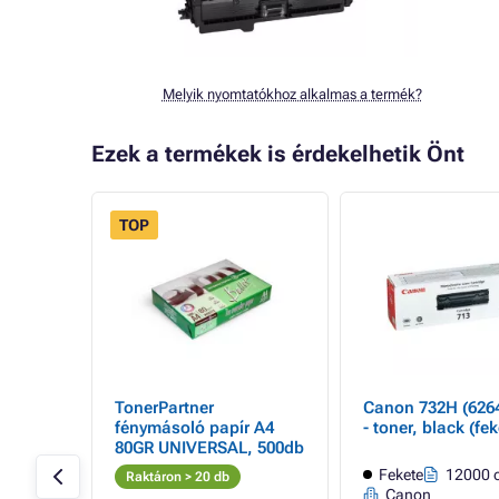
Melyik nyomtatókhoz alkalmas a termék?
Ezek a termékek is érdekelhetik Önt
TOP
- 83%
TonerPartner
Canon 732H (626
r,
fénymásoló papír A4
- toner, black (fek
80GR UNIVERSAL, 500db
ldal
Fekete
12000 o
Raktáron > 20 db
Canon