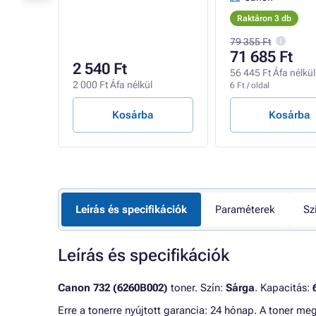
Raktáron 3 db
79 355 Ft
71 685 Ft
2 540 Ft
56 445 Ft Áfa nélkül
2 000 Ft Áfa nélkül
6 Ft / oldal
Kosárba
Kosárba
Leírás és specifikációk
Paraméterek
Sz
Leírás és specifikációk
Canon 732 (6260B002)
toner. Szín:
Sárga
. Kapacitás:
Erre a tonerre nyújtott garancia: 24 hónap. A toner me