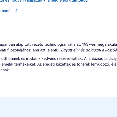
ól és hogyan válasszuk ki a megfelelő utántöltőt?
tásnál is?
apánban alapított vezető technológiai vállalat. 1937-es megalakul
lati filozófiájához, ami azt jelenti:
"Együtt élni és dolgozni a közjóér
tthonaink és irodáink kedvenc részévé váltak. A fantáziadús dizáj
e emelik termékeiket. Az eredeti kazetták és tonerek lenyűgöző, él
tanak.