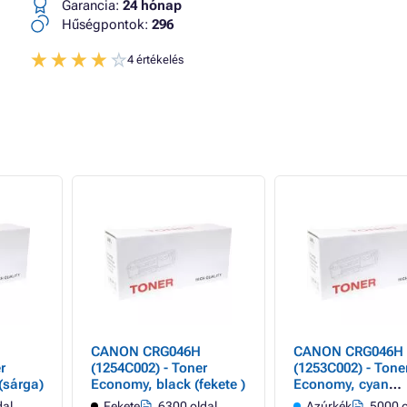
Garancia:
24 hónap
Hűségpontok:
296
4 értékelés
CANON CRG046H
CANON CRG046H
r
(1254C002) - Toner
(1253C002) - Tone
(sárga)
Economy, black (fekete )
Economy, cyan
(azúrkék)
dal
Fekete
6300 oldal
Azúrkék
5000 o