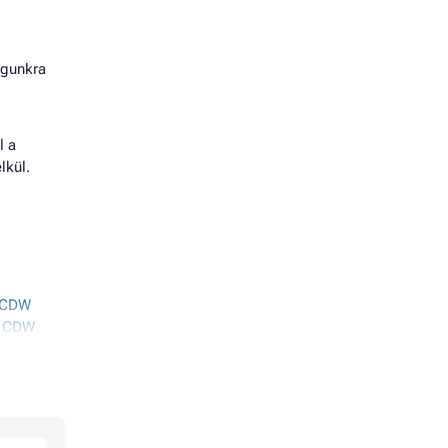
agunkra
l a
lkül.
4CDW
5 CDW
5 CDWT
5CX