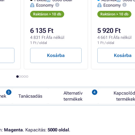
Economy
Economy
Raktáron > 10 db
Raktáron > 10 db
6 135 Ft
5 920 Ft
4 831 Ft Áfa nélkül
4 661 Ft Áfa nélkül
1 Ft / oldal
1 Ft / oldal
Kosárba
Kosárba
Alternatív
Kapcsoló
nek
Tanácsadás
termékek
terméke
n:
Magenta
. Kapacitás:
5000 oldal
.