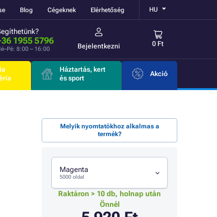
HU
se
Blog
Cégeknek
Elérhetőség
Segíthetünk?
+36 1955 5796
0 Ft
Bejelentkezni
é–Pé: 8:00 – 16:00
ia
Háztartás, kert
Akció
éria
és sport
Melyik nyomtatókhoz alkalmas a
termék?
Magenta
5000 oldal
Raktáron > 10 db, holnap után
Önnél