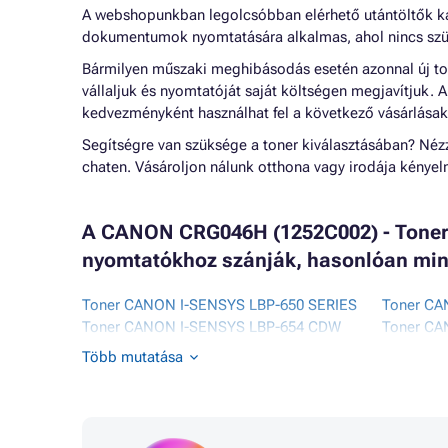
A webshopunkban legolcsóbban elérhető utántöltők k
dokumentumok nyomtatására alkalmas, ahol nincs szü
Bármilyen műszaki meghibásodás esetén azonnal új to
vállaljuk és nyomtatóját saját költségen megjavítjuk.
kedvezményként használhat fel a következő vásárlásak
Segítségre van szüksége a toner kiválasztásában? Né
chaten. Vásároljon nálunk otthona vagy irodája kénye
A CANON CRG046H (1252C002) - Toner
nyomtatókhoz szánják, hasonlóan min
Toner CANON I-SENSYS LBP-650 SERIES
Toner CA
Toner CANON I-SENSYS LBP-654 CDW
Toner C
Toner CANON I-SENSYS LBP653CDW
Toner C
Több mutatása
Toner CANON I-SENSYS LBP654CX
Toner C