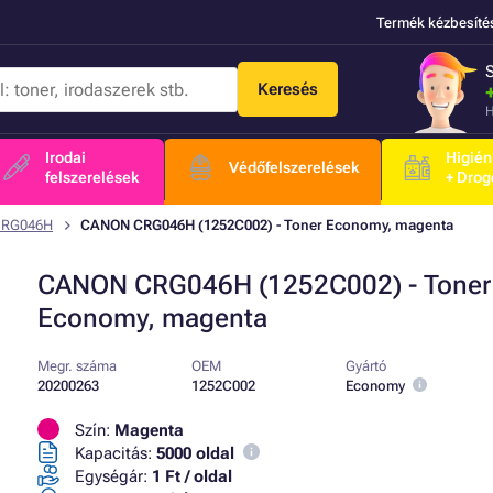
Termék kézbesíté
Keresés
H
Irodai
Higién
Védőfelszerelések
felszerelések
+ Drog
CRG046H
CANON CRG046H (1252C002) - Toner Economy, magenta
CANON CRG046H (1252C002) - Toner
Economy, magenta
Megr. száma
OEM
Gyártó
20200263
1252C002
Economy
Szín:
Magenta
Kapacitás:
5000 oldal
Egységár:
1 Ft / oldal