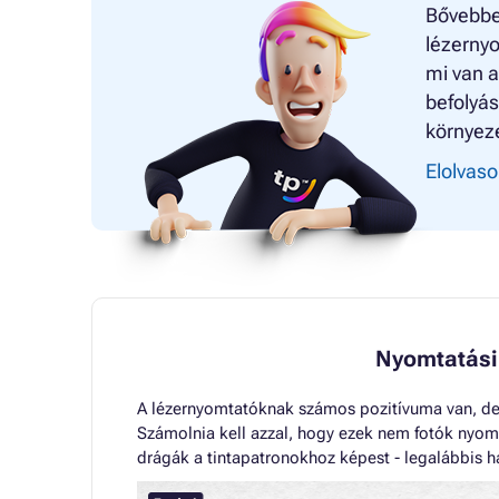
Bővebbe
lézernyo
mi van a
befolyás
környez
Elolvaso
Nyomtatási
A lézernyomtatóknak számos pozitívuma van, de
Számolnia kell azzal, hogy ezek nem fotók nyom
drágák a tintapatronokhoz képest - legalábbis ha