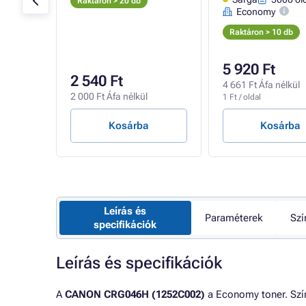
Raktáron > 20 db
Economy
Raktáron > 10 db
5 920 Ft
2 540 Ft
l
4 661 Ft Áfa nélkül
2 000 Ft Áfa nélkül
1 Ft / oldal
Kosárba
Kosárba
Leírás és
Paraméterek
Szí
specifikációk
Leírás és specifikációk
A
CANON CRG046H (1252C002)
a Economy toner. Szí