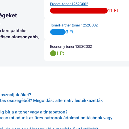
Eredeti toner 1252C002
11 Ft
égeket
a
TonerPartner toner 1252C002
a kompatibilis
3 Ft
ntősen alacsonyabb
,
Economy toner 1252C002
1 Ft
használjuk őket?
tás összegéből? Megoldás: alternatív festékkazetták
 bírja a toner vagy a tintapatron?
nácsokat adunk az üres patronok ártalmatlanításának vagy