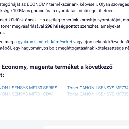
ategóriáját az ECONOMY termékszériánk képviseli. Olyan szöveges
ksége 100%-os garanciára a nyomtatás minőségét illetően.
nert küldünk önnek. Ha esetleg tonerünk károsítja nyomtatóját, m
 A toner megvásárlásával
296 hűségpontot
szerezhet, amelyeket
or.
zze meg a
gyakran ismételt kérdéseket
vagy írjon nekünk közvetlenü
lméből, egy hagyományos bolt meglátogatásának kötelezettsége né
 Economy, magenta terméket a következő
t:
NON I-SENSYS MF730 SERIES
Toner CANON I-SENSYS MF73
ANON I-SENSYS MF731 CDW
Toner CANON I-SENSYS MF73
ANON I-SENSYS MF732CDW
Toner CANON I-SENSYS MF73
ANON I-SENSYS MF733 CDW
Toner CANON I-SENSYS MF73