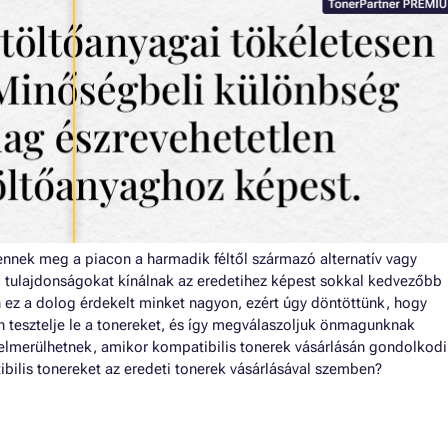
nnek meg a piacon a harmadik féltől származó alternatív vagy
i tulajdonságokat kínálnak az eredetihez képest sokkal kedvezőbb
n ez a dolog érdekelt minket nagyon, ezért úgy döntöttünk, hogy
 tesztelje le a tonereket, és így megválaszoljuk önmagunknak
elmerülhetnek, amikor kompatibilis tonerek vásárlásán gondolkodi
ibilis tonereket az eredeti tonerek vásárlásával szemben?