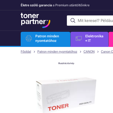
Életre szóló garancia
a Premium utántöltőinkre
Patron minden
Elektronika
nyomtatóhoz
+ IT
Főoldal
Patron minden nyomtatóhoz
CANON
Canon 
Illusztrációs kép