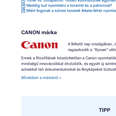
Toner vs. tintapatron: miben különböznek egymást
Meddig tud nyomtatni a tonerrel és a patronnal?
Miért fogynak a színes tonerek fekete-fehér nyomta
CANON márka
A felkelő nap országában, J
ragaszkodik a
"Kyosei"
válla
Ennek a filozófiának köszönhetően a Canon nyomtatók o
minőségű innovációkkal ötvöződik, és együtt új szintr
színekkel teli dokumentumokat és fényképeket biztosí
Bővebben a márkáról »
TIPP