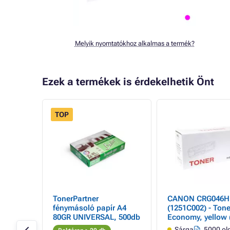
Melyik nyomtatókhoz alkalmas a termék?
Ezek a termékek is érdekelhetik Önt
TOP
- 19%
TonerPartner
CANON CRG046H
r,
fénymásoló papír A4
(1251C002) - Tone
80GR UNIVERSAL, 500db
Economy, yellow 
 oldal
Sárga
5000 ol