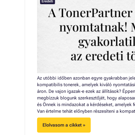
Az utóbbi időben azonban egyre gyakrabban jele
kompatibilis tonerek, amelyek kiváló nyomtatás
áron. De vajon igazak-e ezek az állítások? Éppe
megbízzuk blogunk szerkesztőjét, hogy alaposan
és Önnek is mindazokat a kérdéseket, amelyek f
Van értelme tehát előnyben részesíteni a kompat
Elolvasom a cikket »