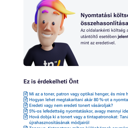
Nyomtatási költs
összehasonlítás
Az oldalankénti költség 
utántöltő esetében
jele
mint az eredetivel.
Ez is érdekelheti Önt
Mi az a toner, patron vagy optikai henger, és mire 
Hogyan lehet megtakarítani akár 80 %-ot a nyomta
Eredeti vagy nem eredeti tonert vásároljak?
5%-os lefedettség nyomtatáskor, avagy mennyi ideig
Hová dobja ki a tonert vagy a tintapatronokat: Ta
újrahasznosításának módjairól