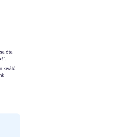
ása óta
t".
n kiváló
énk