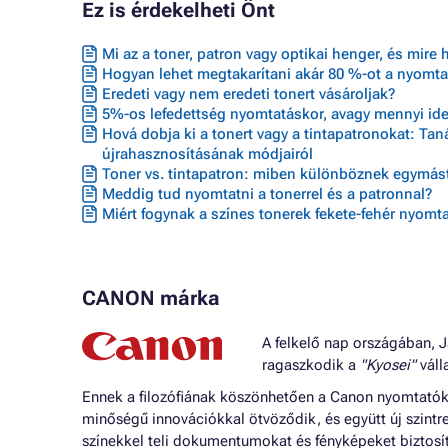
Ez is érdekelheti Önt
Mi az a toner, patron vagy optikai henger, és mire 
Hogyan lehet megtakarítani akár 80 %-ot a nyomta
Eredeti vagy nem eredeti tonert vásároljak?
5%-os lefedettség nyomtatáskor, avagy mennyi ideig
Hová dobja ki a tonert vagy a tintapatronokat: Ta
újrahasznosításának módjairól
Toner vs. tintapatron: miben különböznek egymást
Meddig tud nyomtatni a tonerrel és a patronnal?
Miért fogynak a színes tonerek fekete-fehér nyomta
CANON márka
A felkelő nap országában, J
ragaszkodik a
"Kyosei"
válla
Ennek a filozófiának köszönhetően a Canon nyomtatók o
minőségű innovációkkal ötvöződik, és együtt új szintr
színekkel teli dokumentumokat és fényképeket biztosí