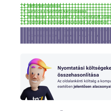
élettartam garancia
garancia a nyomtató károsodására
lényegesen alacsonyabb ár egy nyomtatott oldal
nyomtatási minősége megegyezik az eredetivel
körülbelül 3% a valószínűsége annak, hogy a nyom
(ebben az esetben visszatérítjük a vételárat)
nem alkalmas fényképek és reklámanyagok nyomt
Nyomtatási költségeke
összehasonlítása
Az oldalankénti költség a kompat
esetében
jelentősen alacsony