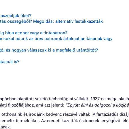
használjuk őket?
tás összegéből? Megoldás: alternatív festékkazetták
 bírja a toner vagy a tintapatron?
nácsokat adunk az üres patronok ártalmatlanításának vagy
ól és hogyan válasszuk ki a megfelelő utántöltőt?
tásnál is?
apánban alapított vezető technológiai vállalat. 1937-es megalakul
lati filozófiájához, ami azt jelenti:
"Együtt élni és dolgozni a közjóér
tthonaink és irodáink kedvenc részévé váltak. A fantáziadús dizáj
e emelik termékeiket. Az eredeti kazetták és tonerek lenyűgöző, él
tanak.