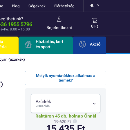
HU
se
Blog
Cégeknek
Elérhetőség
Segíthetünk?
+36 1955 5796
0 Ft
Bejelentkezni
é–Pé: 8:00 – 16:00
ia
Háztartás, kert
Akció
éria
és sport
yan (azúrkék)
Melyik nyomtatókhoz alkalmas a
termék?
)
Azúrkék
2300 oldal
Raktáron 45 db, holnap Önnél
19 620 Ft
15 435 Ft