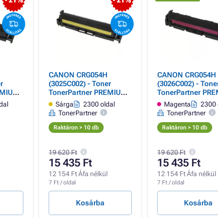
- 21%
- 21%
CANON CRG054H
CANON CRG054H
r
(3025C002) - Toner
(3026C002) - Tone
EMIUM,
TonerPartner PREMIUM,
TonerPartner PR
yellow (sárga)
magenta
dal
Sárga
2300 oldal
Magenta
2300 
TonerPartner
TonerPartner
Raktáron > 10 db
Raktáron > 10 db
19 620 Ft
19 620 Ft
15 435 Ft
15 435 Ft
12 154 Ft Áfa nélkül
12 154 Ft Áfa nélkül
7 Ft / oldal
7 Ft / oldal
Kosárba
Kosárba