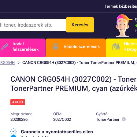
Termék kézbesíté
Keresés
H
Irodai
Higién
Védőfelszerelések
felszerelések
+ Drog
CRG054H
CANON CRG054H (3027C002) - Toner TonerPartner PREMIUM, c
CANON CRG054H (3027C002) - Toner
TonerPartner PREMIUM, cyan (azúrkék
AKCIÓ
Megr. száma
OEM
Gyártó
20200286
3027C002
TonerPartner
Garancia a nyomtatósérülés ellen