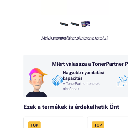
Melyik nyomtatókhoz alkalmas a termék?
Miért válassza a TonerPartner
Nagyobb nyomtatási
kapacitás
A TonerPartner tonerek
olcsóbbak
Ezek a termékek is érdekelhetik Önt
TOP
TOP