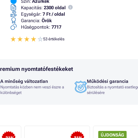
Szín:
Azúrkék
Kapacitás:
2300 oldal
Egységár:
7 Ft / oldal
Garancia:
Örök
Hűségpontok:
7717
53 értékelés
 Premium nyomtatófestékeket
A minőség változatlan
Működési garancia
Nyomtatás közben nem veszi észre a
Biztosítás a nyomtató esetleg
különbséget
sérülésére
ÚJDONSÁG