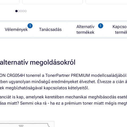
Alternatív
Kapcso
Vélemények
Tanácsadás
termékek
termé
alternatív megoldásokról
ON CRG054H tonerrel a TonerPartner PREMIUM modellcsaládjából.
özben ugyanolyan minőségű eredményeket élvezhet. Élvezze a cián á
ek megbízhatóságával kapcsolatos kételyeitől.
aranciát is kap, amelynek keretében mechanikai meghibásodás eset
ása miatt? Semmi oka rá - ha ez a prémium toner miatt mégis meg