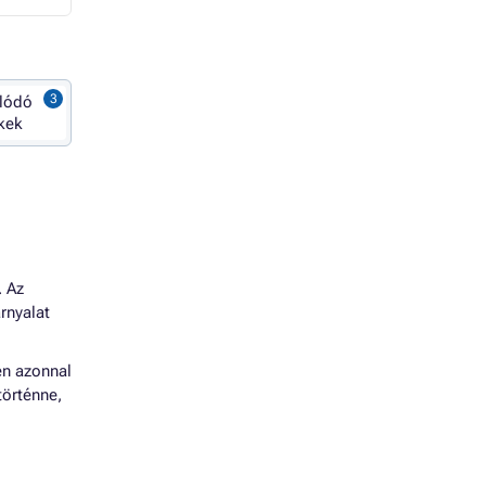
lódó
kek
 Az
rnyalat
én azonnal
történne,