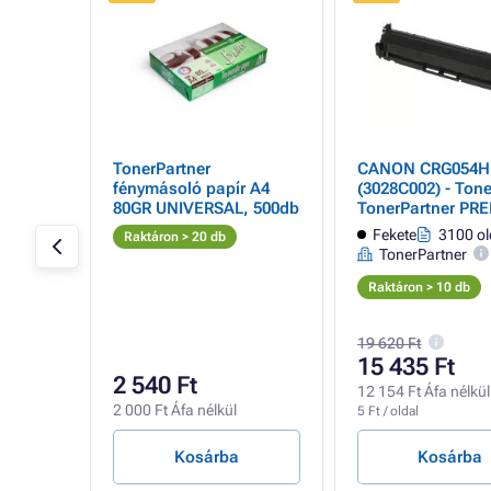
- 19%
6C002)
TonerPartner
CANON CRG054H
fénymásoló papír A4
(3028C002) - Tone
80GR UNIVERSAL, 500db
TonerPartner PR
black (fekete )
 oldal
Fekete
3100 ol
Raktáron > 20 db
TonerPartner
Raktáron > 10 db
19 620 Ft
15 435 Ft
2 540 Ft
l
12 154 Ft Áfa nélkül
2 000 Ft Áfa nélkül
5 Ft / oldal
Kosárba
Kosárba