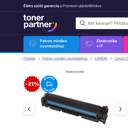
Életre szóló garancia
a Premium utántöltőinkre
Patron minden
Elektronika
nyomtatóhoz
+ IT
Főoldal
Patron minden nyomtatóhoz
CANON
Canon 
Illusztrációs kép
- 21%