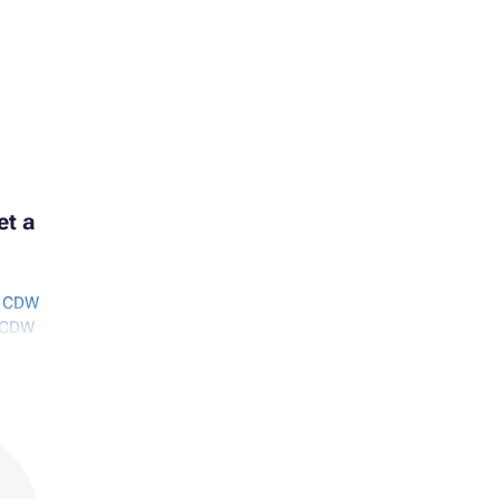
et a
2 CDW
3CDW
3DW
4 CDW
5CX