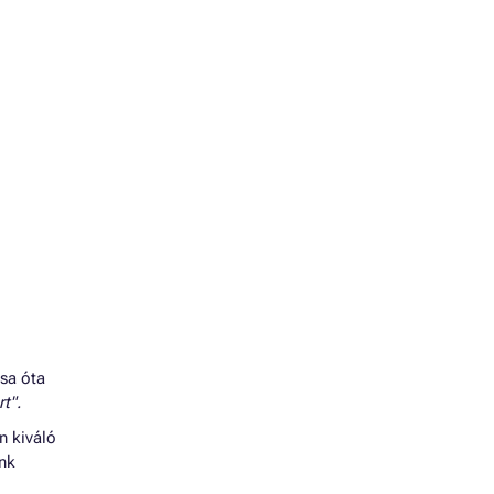
ása óta
t".
n kiváló
énk