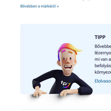
Bővebben a márkáról »
TIPP
Bővebbe
lézernyo
mi van a
befolyás
környez
Elolvaso