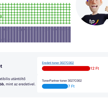
ra
tató nem fogadja el ezt a nyomtatófestéket
atására
Eredeti toner 3027C002
t
12 Ft
ibilis utántöltő
TonerPartner toner 3027C002
abb
, mint az eredetivel.
7 Ft