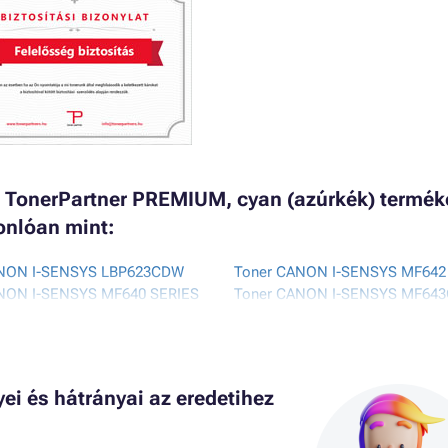
TonerPartner PREMIUM, cyan (azúrkék) termék
onlóan mint:
ANON I-SENSYS LBP623CDW
Toner CANON I-SENSYS MF64
NON I-SENSYS MF640 SERIES
Toner CANON I-SENSYS MF64
NON I-SENSYS MF640C
Toner CANON I-SENSYS MF64
ANON I-SENSYS MF641CN
Toner CANON I-SENSYS MF64
ANON I-SENSYS MF641CW
Toner CANON I-SENSYS MF64
i és hátrányai az eredetihez