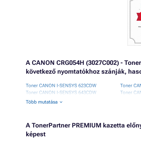
A CANON CRG054H (3027C002) - Toner 
következő nyomtatókhoz szánják, has
Toner CANON I-SENSYS 623CDW
Toner C
Toner CANON I-SENSYS 643CDW
Toner CA
Toner CANON I-SENSYS 645CX
Toner CA
Több mutatása
Toner CANON I-SENSYS LBP-620 SERIES
Toner C
Toner CANON I-SENSYS LBP621CW
Toner C
A TonerPartner PREMIUM kazetta előnye
képest