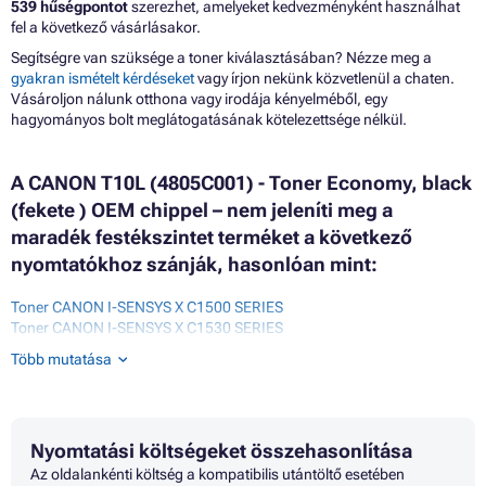
539 hűségpontot
szerezhet, amelyeket kedvezményként használhat
fel a következő vásárlásakor.
Segítségre van szüksége a toner kiválasztásában? Nézze meg a
gyakran ismételt kérdéseket
vagy írjon nekünk közvetlenül a chaten.
Vásároljon nálunk otthona vagy irodája kényelméből, egy
hagyományos bolt meglátogatásának kötelezettsége nélkül.
A CANON T10L (4805C001) - Toner Economy, black
(fekete ) OEM chippel – nem jeleníti meg a
maradék festékszintet terméket a következő
nyomtatókhoz szánják, hasonlóan mint:
Toner CANON I-SENSYS X C1500 SERIES
Toner CANON I-SENSYS X C1530 SERIES
Toner CANON I-SENSYS X C1533 SERIES
Több mutatása
Toner CANON I-SENSYS X C1533I
Toner CANON I-SENSYS X C1533IF
Toner CANON I-SENSYS X C1533IF II
Toner CANON I-SENSYS X C1533P
Nyomtatási költségeket összehasonlítása
Toner CANON I-SENSYS X C1533P II
Toner CANON I-SENSYS X C1538 SERIES
Az oldalankénti költség a kompatibilis utántöltő esetében