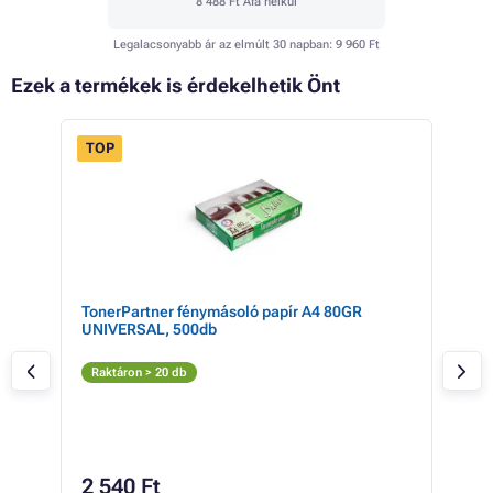
8 488 Ft
Áfa nélkül
Legalacsonyabb ár az elmúlt 30 napban:
9 960 Ft
Ezek a termékek is érdekelhetik Önt
TOP
- 8%
e )
TonerPartner fénymásoló papír A4 80GR
CAN
UNIVERSAL, 500db
blac
a m
Fe
Raktáron > 20 db
Rak
19
2 540 Ft
15 0