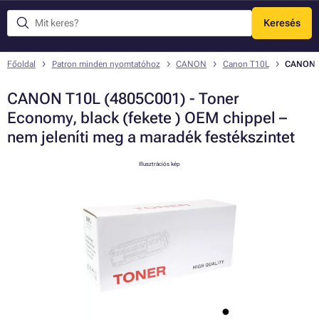
Keresés
Menü
Főoldal
Patron minden nyomtatóhoz
CANON
Canon T10L
CANON T1
CANON T10L (4805C001) - Toner
Economy, black (fekete ) OEM chippel –
nem jeleníti meg a maradék festékszintet
Illusztrációs kép