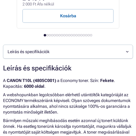
2 000 Ft Áfa nélkül
1 Ft /
Kosárba
Leírás és specifikációk
Leírás és specifikációk
A
CANON T10L (4805C001)
a Economy toner. Szín:
Fekete
.
Kapacitás:
6000 oldal
.
A webshopunkban legolcsóbban elérhető utántöltők kategóriáját az
ECONOMY termékszériánk képviseli. Olyan szöveges dokumentumok
nyomtatására alkalmas, ahol nincs szüksége 100%-os garanciára a
nyomtatás minőségét illetően.
Bármilyen műszaki meghibásodás esetén azonnal új tonert küldünk
önnek. Ha esetleg tonerünk károsítja nyomtatóját, magunkra vállaljuk
és nyomtatóját saját költségen megjavítjuk. A toner megvásárlásával