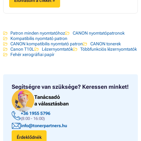
Elolvasom a cikket »
Patron minden nyomtatóhoz
CANON nyomtatópatronok
Kompatibilis nyomtató patron
CANON kompatibilis nyomtató patron
CANON tonerek
Canon T10L
Lézernyomtatók
Többfunkciós lézernyomtatók
Fehér xerográfiai papír
Segítségre van szüksége?
Keressen minket!
Tanácsadó
a választásban
+36 1955 5796
(8:00 - 16:00)
info@tonerpartners.hu
Érdeklődnék