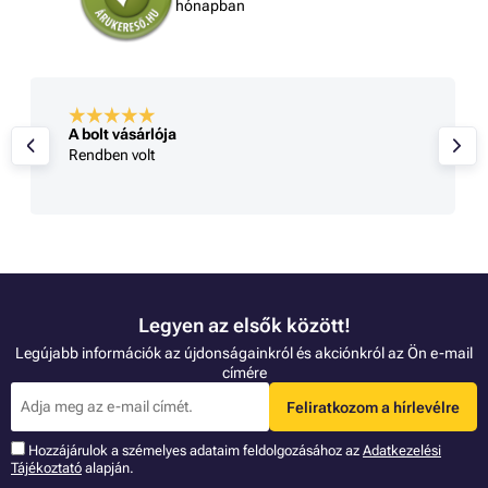
hónapban
A bolt vásárlója
Rendben volt
Legyen az elsők között!
Legújabb információk az újdonságainkról és akciónkról az Ön e-mail
címére
Feliratkozom a hírlevélre
Hozzájárulok a szémelyes adataim feldolgozásához az
Adatkezelési
Tájékoztató
alapján.