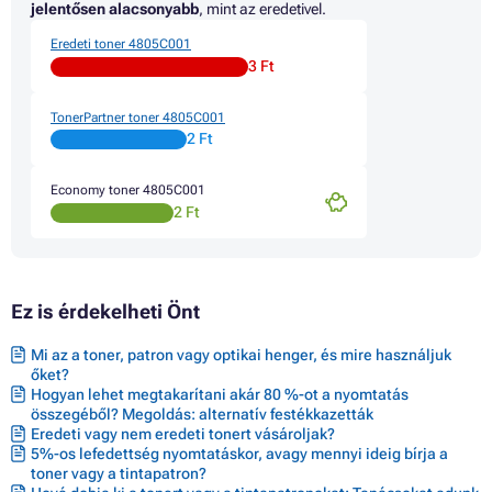
Toner CANON I-SENSYS X C1538I
jelentősen alacsonyabb
, mint az eredetivel.
Toner CANON I-SENSYS X C1538IF
Eredeti toner 4805C001
Toner CANON I-SENSYS X C1538IF II
3 Ft
Toner CANON I-SENSYS X C1538P
Toner CANON I-SENSYS X C1538P II
Toner CANON IMAGECLASS X LBP1538
TonerPartner toner 4805C001
Toner CANON IMAGECLASS X MF1538
2 Ft
Toner CANON IR C1500 SERIES
Toner CANON IR C1530 SERIES
Economy toner 4805C001
Toner CANON IR C1533 SERIES
2 Ft
Toner CANON IR C1533I
Toner CANON IR C1533IF
Toner CANON IR C1533IF II
Toner CANON IR C1533P
Toner CANON IR C1533P II
Ez is érdekelheti Önt
Toner CANON IR C1538 SERIES
Toner CANON IR C1538I
Mi az a toner, patron vagy optikai henger, és mire használjuk
Toner CANON IR C1538IF
őket?
Toner CANON IR C1538IF II
Hogyan lehet megtakarítani akár 80 %-ot a nyomtatás
Toner CANON IR C1538P
összegéből? Megoldás: alternatív festékkazetták
Toner CANON IR C1538P II
Eredeti vagy nem eredeti tonert vásároljak?
5%-os lefedettség nyomtatáskor, avagy mennyi ideig bírja a
toner vagy a tintapatron?