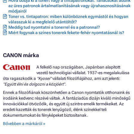
Hová dobja ki a tonert vagy a tintapatronokat: Tanácsokat adunk
az üres patronok ártalmatlanításának vagy újrahasznosításának
módjairól
Toner vs. tintapatron: miben különböznek egymástól és hogyan
válasszuk ki a megfelelő utántöltőt?
Meddig tud nyomtatni a tonerrel és a patronnal?
Miért fogynak a színes tonerek fekete-fehér nyomtatásnál is?
CANON márka
A felkelő nap országában, Japánban alapított
vezető technológiai vállalat. 1937-es megalakulása
óta ragaszkodik a
"Kyosei"
vállalati filozófiájához, ami azt jelenti:
"Együtt élni és dolgozni a közjóért".
Ennek a filozófiának köszönhetően a Canon nyomtatók otthonaink és
irodáink kedvenc részévé váltak. A fantáziadús dizájn kiváló minőségű
innovációkkal ötvöződik, és együtt új szintre emelik termékeiket. Az
eredeti kazetták és tonerek lenyűgöző, élénk színekkel teli
dokumentumokat és fényképeket biztosítanak.
Bővebben a márkáról »