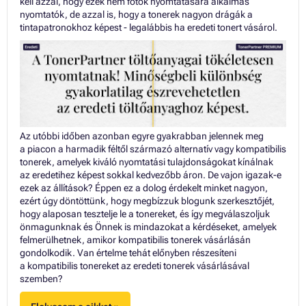
kell azzal, hogy ezek nem fotók nyomtatására alkalmas
nyomtatók, de azzal is, hogy a tonerek nagyon drágák a
tintapatronokhoz képest - legalábbis ha eredeti tonert vásárol.
Az utóbbi időben azonban egyre gyakrabban jelennek meg
a piacon a harmadik féltől származó alternatív vagy kompatibilis
tonerek, amelyek kiváló nyomtatási tulajdonságokat kínálnak
az eredetihez képest sokkal kedvezőbb áron. De vajon igazak-e
ezek az állítások? Éppen ez a dolog érdekelt minket nagyon,
ezért úgy döntöttünk, hogy megbízzuk blogunk szerkesztőjét,
hogy alaposan tesztelje le a tonereket, és így megválaszoljuk
önmagunknak és Önnek is mindazokat a kérdéseket, amelyek
felmerülhetnek, amikor kompatibilis tonerek vásárlásán
gondolkodik. Van értelme tehát előnyben részesíteni
a kompatibilis tonereket az eredeti tonerek vásárlásával
szemben?