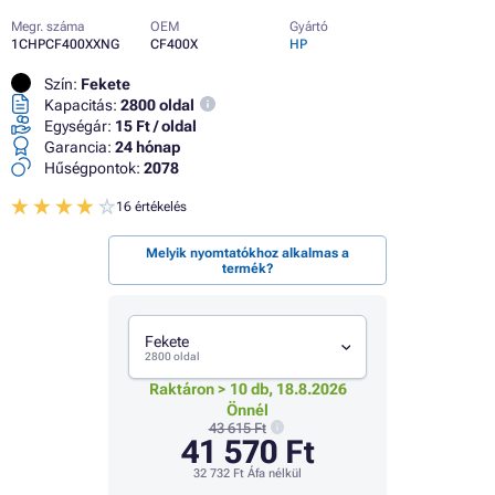
Megr. száma
OEM
Gyártó
1CHPCF400XXNG
CF400X
HP
Szín:
Fekete
Kapacitás:
2800 oldal
Egységár:
15 Ft / oldal
Garancia:
24 hónap
Hűségpontok:
2078
16 értékelés
Melyik nyomtatókhoz alkalmas a
termék?
Fekete
2800 oldal
Raktáron > 10 db, 18.8.2026
Önnél
43 615 Ft
41 570 Ft
32 732 Ft
Áfa nélkül