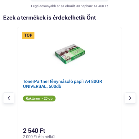
Legalacsonyabb ár az elmúlt 30 napban:
41 460 Ft
Ezek a termékek is érdekelhetik Önt
TOP
 28%
TonerPartner fénymásoló papír A4 80GR
HP 2
UNIVERSAL, 500db
Fe
Raktáron > 20 db
Rak
32 4
30
2 540 Ft
24 3
2 000 Ft Áfa nélkül
21 Ft