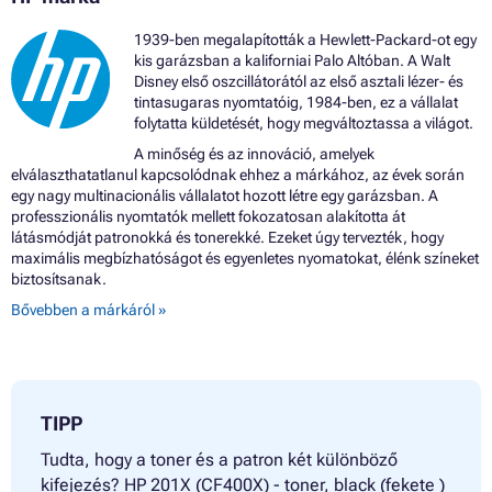
1939-ben megalapították a Hewlett-Packard-ot egy
kis garázsban a kaliforniai Palo Altóban. A Walt
Disney első oszcillátorától az első asztali lézer- és
tintasugaras nyomtatóig, 1984-ben, ez a vállalat
folytatta küldetését, hogy megváltoztassa a világot.
A minőség és az innováció, amelyek
elválaszthatatlanul kapcsolódnak ehhez a márkához, az évek során
egy nagy multinacionális vállalatot hozott létre egy garázsban. A
professzionális nyomtatók mellett fokozatosan alakította át
látásmódját patronokká és tonerekké. Ezeket úgy tervezték, hogy
maximális megbízhatóságot és egyenletes nyomatokat, élénk színeket
biztosítsanak.
Bővebben a márkáról »
TIPP
Tudta, hogy a toner és a patron két különböző
kifejezés? HP 201X (CF400X) - toner, black (fekete )