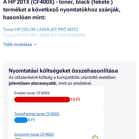
A HP 201X (CF400X) - toner, black (fekete )
terméket a következő nyomtatókhoz szánják,
hasonlóan mint:
Toner HP COLOR LASERJET PRO M252
Toner HP COLOR LASERJET PRO M252DW
Toner HP COLOR LASERJET PRO M252N
Több mutatása
Toner HP COLOR LASERJET PRO M270 SERIES
Toner HP COLOR LASERJET PRO M274DN
Toner HP COLOR LASERJET PRO M274N
Toner HP COLOR LASERJET PRO MFP M270 SERIES
Nyomtatási költségeket összehasonlítása
Toner HP COLOR LASERJET PRO MFP M274
Toner HP COLOR LASERJET PRO MFP M274DN
Az oldalankénti költség a kompatibilis utántöltő esetében
Toner HP COLOR LASERJET PRO MFP M274N
jelentősen alacsonyabb
, mint az eredetivel.
Toner HP COLOR LASERJET PRO MFP M277
Eredeti toner CF400X
Toner HP COLOR LASERJET PRO MFP M277DW
15 Ft
Toner HP COLOR LASERJET PRO MFP M277N
TonerPartner toner CF400X
4 Ft
Economy toner CF400X