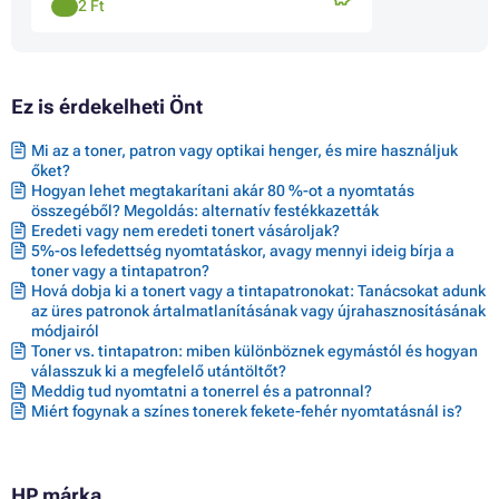
2 Ft
Ez is érdekelheti Önt
Mi az a toner, patron vagy optikai henger, és mire használjuk
őket?
Hogyan lehet megtakarítani akár 80 %-ot a nyomtatás
összegéből? Megoldás: alternatív festékkazetták
Eredeti vagy nem eredeti tonert vásároljak?
5%-os lefedettség nyomtatáskor, avagy mennyi ideig bírja a
toner vagy a tintapatron?
Hová dobja ki a tonert vagy a tintapatronokat: Tanácsokat adunk
az üres patronok ártalmatlanításának vagy újrahasznosításának
módjairól
Toner vs. tintapatron: miben különböznek egymástól és hogyan
válasszuk ki a megfelelő utántöltőt?
Meddig tud nyomtatni a tonerrel és a patronnal?
Miért fogynak a színes tonerek fekete-fehér nyomtatásnál is?
HP márka