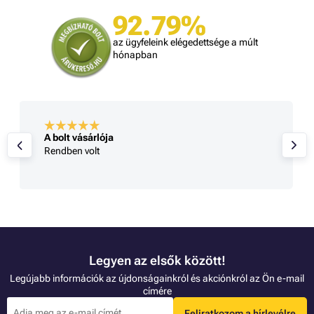
92.79%
az ügyfeleink elégedettsége a múlt
hónapban
A bolt vásárlója
Rendben volt
Legyen az elsők között!
Legújabb információk az újdonságainkról és akciónkról az Ön e-mail
címére
Feliratkozom a hírlevélre