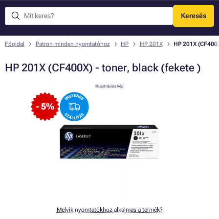
Keresés
Menü
Főoldal
Patron minden nyomtatóhoz
HP
HP 201X
HP 201X (CF400X)
HP 201X (CF400X) - toner, black (fekete )
Illusztrációs kép
- 5%
Melyik nyomtatókhoz alkalmas a termék?