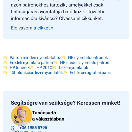
azon patronokhoz tartozik, amelyekkel csak
tintasugaras nyomtatója barátkozik. További
információra kíváncsi? Olvassa el cikkünket.
Elolvasom a cikket »
Patron minden nyomtatóhoz
HP nyomtatópatronok
Eredeti nyomtató patron
HP eredeti nyomtató patron
HP tonerek
HP 201X
Lézernyomtatók
Többfunkciós lézernyomtatók
Fehér xerográfiai papír
Segítségre van szüksége?
Keressen minket!
Tanácsadó
a választásban
+36 1955 5796