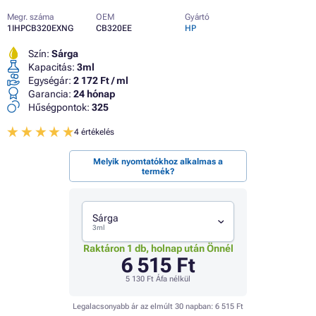
Megr. száma
OEM
Gyártó
1IHPCB320EXNG
CB320EE
HP
Szín:
Sárga
Kapacitás:
3ml
Egységár:
2 172 Ft / ml
Garancia:
24 hónap
Hűségpontok:
325
4 értékelés
Melyik nyomtatókhoz alkalmas a
termék?
Sárga
3ml
Raktáron 1 db, holnap után Önnél
6 515 Ft
5 130 Ft
Áfa nélkül
Legalacsonyabb ár az elmúlt 30 napban:
6 515 Ft