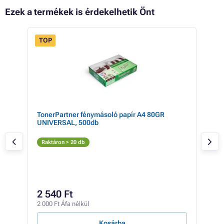
Ezek a termékek is érdekelhetik Önt
TOP
 33%
L
TonerPartner fénymásoló papír A4 80GR
HP 3
UNIVERSAL, 500db
(fek
Fe
Raktáron > 20 db
Rak
25
2 540 Ft
20 1
2 000 Ft Áfa nélkül
2 129
Kosárba