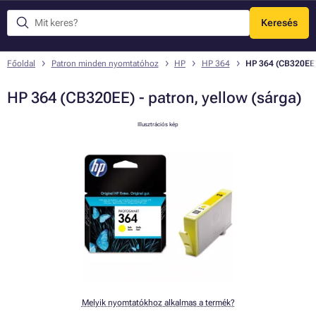
Keresés
Menü
Főoldal
Patron minden nyomtatóhoz
HP
HP 364
HP 364 (CB320EE) 
HP 364 (CB320EE) - patron, yellow (sárga)
Illusztrációs kép
Melyik nyomtatókhoz alkalmas a termék?