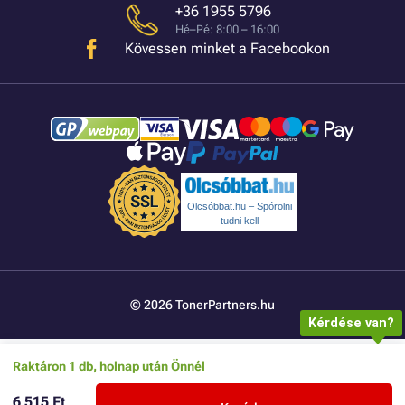
+36 1955 5796
Hé–Pé: 8:00 – 16:00
Kövessen minket a Facebookon
Olcsóbbat.hu – Spórolni
tudni kell
© 2026 TonerPartners.hu
Kérdése van?
Raktáron 1 db, holnap után Önnél
6 515 Ft