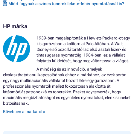
Miért fogynak a színes tonerek fekete-fehér nyomtatásnál is?
Patron HP PHOTOSMART 5522E ALL-IN-ONE
Patron HP PHOTOSMART 5524E ALL-IN-ONE
Patron HP PHOTOSMART 5525E ALL-IN-ONE
Patron HP PHOTOSMART 6500 SERIES
HP márka
Patron HP PHOTOSMART 6510E ALL-IN-ONE
Patron HP PHOTOSMART 6520E ALL-IN-ONE
1939-ben megalapították a Hewlett-Packard-ot egy
Patron HP PHOTOSMART 6525E ALL-IN-ONE
kis garázsban a kaliforniai Palo Altóban. A Walt
Patron HP PHOTOSMART 7510
Disney első oszcillátorától az első asztali lézer- és
Patron HP PHOTOSMART 7510E ALL-IN-ONE
tintasugaras nyomtatóig, 1984-ben, ez a vállalat
Patron HP PHOTOSMART 7520E ALL-IN-ONE
folytatta küldetését, hogy megváltoztassa a világot.
Patron HP PHOTOSMART B010A
Patron HP PHOTOSMART B109A
A minőség és az innováció, amelyek
Patron HP PHOTOSMART B110A
elválaszthatatlanul kapcsolódnak ehhez a márkához, az évek során
Patron HP PHOTOSMART B209
egy nagy multinacionális vállalatot hozott létre egy garázsban. A
Patron HP PHOTOSMART B8550
professzionális nyomtatók mellett fokozatosan alakította át
Patron HP PHOTOSMART C5300 SERIES
látásmódját patronokká és tonerekké. Ezeket úgy tervezték, hogy
Patron HP PHOTOSMART C5324
maximális megbízhatóságot és egyenletes nyomatokat, élénk színeket
Patron HP PHOTOSMART C5370
biztosítsanak.
Patron HP PHOTOSMART C5373
Bővebben a márkáról »
Patron HP PHOTOSMART C5380
Patron HP PHOTOSMART C5383
Patron HP PHOTOSMART C5388
Patron HP PHOTOSMART C5390