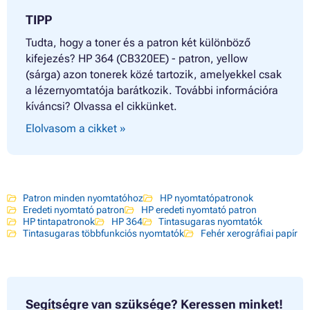
Patron HP PHOTOSMART C5393
Patron HP PHOTOSMART C6300 SERIES
TIPP
Patron HP PHOTOSMART C6324
Patron HP PHOTOSMART C6380
Tudta, hogy a toner és a patron két különböző
Patron HP PHOTOSMART C6383
kifejezés? HP 364 (CB320EE) - patron, yellow
Patron HP PHOTOSMART CN245B
(sárga) azon tonerek közé tartozik, amelyekkel csak
Patron HP PHOTOSMART CN255B
a lézernyomtatója barátkozik. További információra
Patron HP PHOTOSMART D5400 SERIES
kíváncsi? Olvassa el cikkünket.
Patron HP PHOTOSMART D5445
Patron HP PHOTOSMART D5460
Elolvasom a cikket »
Patron HP PHOTOSMART D7500 SERIES
Patron HP PHOTOSMART D7560
Patron HP PHOTOSMART ESTATION
Patron HP PHOTOSMART ESTATION C510 SERIES
Patron HP PHOTOSMART ESTATION C510A
Patron minden nyomtatóhoz
HP nyomtatópatronok
Patron HP PHOTOSMART PLUS
Eredeti nyomtató patron
HP eredeti nyomtató patron
Patron HP PHOTOSMART PLUS B200 SERIES
HP tintapatronok
HP 364
Tintasugaras nyomtatók
Patron HP PHOTOSMART PLUS B209A
Tintasugaras többfunkciós nyomtatók
Fehér xerográfiai papír
Patron HP PHOTOSMART PLUS B209B
Patron HP PHOTOSMART PLUS B209C
Patron HP PHOTOSMART PLUS B210A
Patron HP PHOTOSMART PREMIUM B010 SERIES
Patron HP PHOTOSMART PREMIUM B010A
Segítségre van szüksége?
Keressen minket!
Patron HP PHOTOSMART PREMIUM B010B