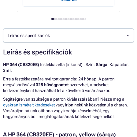
Leírás és specifikációk
Leírás és specifikációk
HP 364 (CB320EE)
festékkazetta (inkoust) . Szín:
Sárga
. Kapacitás:
3ml
.
Erre a festékkazettára nyújtott garancia: 24 hónap. A patron
megvásárlásával
325 hűségpontot
szerezhet, amelyeket
kedvezményként használhat fel a következő vásárlásakor.
Segítségre van szüksége a patron kiválasztásában? Nézze meg a
gyakran ismételt kérdéseket
vagy írjon nekünk közvetlenül a chaten.
Vásároljon nálunk otthona vagy irodája kényelméből, egy
hagyományos bolt meglátogatásának kötelezettsége nélkül.
A HP 364 (CB320EE) - patron, yellow (sárga)