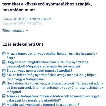
terméket a következő nyomtatókhoz szánják,
hasonlóan mint:
Patron HP DESKJET 3070 SERIES
Patron HP DESKJET 3070A
Patron HP DESKJET 3520E ALL-IN-ONE
Több mutatása
Patron HP DESKJET 3521
Patron HP DESKJET 3522
Patron HP DESKJET 3524
Ez is érdekelheti Önt
Patron HP DESKJET D5400 SERIES
Patron HP DESKJET D5445
Mi az a toner, patron vagy optikai henger, és mire használjuk
Patron HP DESKJET D5460
őket?
Patron HP OFFICEJET 4610
Hogyan lehet megtakarítani akár 80 %-ot a nyomtatás
Patron HP OFFICEJET 4620
összegéből? Megoldás: alternatív festékkazetták
Patron HP OFFICEJET 4622
Eredeti vagy nem eredeti tonert vásároljak?
Patron HP OFFICEJET 7515
5%-os lefedettség nyomtatáskor, avagy mennyi ideig bírja a
Patron HP PHOTOSMART 5510
toner vagy a tintapatron?
Patron HP PHOTOSMART 5510E ALL-IN-ONE
Hová dobja ki a tonert vagy a tintapatronokat: Tanácsokat adunk
Patron HP PHOTOSMART 5514E ALL-IN-ONE
az üres patronok ártalmatlanításának vagy újrahasznosításának
Patron HP PHOTOSMART 5515
módjairól
Patron HP PHOTOSMART 5515E ALL-IN-ONE
Toner vs. tintapatron: miben különböznek egymástól és hogyan
Patron HP PHOTOSMART 5520
válasszuk ki a megfelelő utántöltőt?
Meddig tud nyomtatni a tonerrel és a patronnal?
Patron HP PHOTOSMART 5520E ALL-IN-ONE