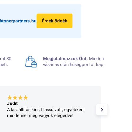
@tonerpartners.hu
Érdeklődnék
rut 30
Megjutalmazzuk Önt.
Minden
heti.
vásárlás után hűségpontot kap.
Judit
A bolt
A kiszállítás kicsit lassú volt, egyébként
Gyorsa
mindennel meg vagyok elégedve!
rendel
tájéko