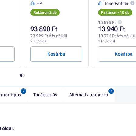
HP
TonerPartner
Raktáron 2 db
Raktáron > 10 db
15 695 Ft
93 890 Ft
13 940 Ft
73 929 Ft Áfa nélkül
10 976 Ft Áfa nélkül
2 Ft / oldal
1 Ft / oldal
Kosárba
Kosárba
rmék típus
Tanácsadás
Alternatív termékek
 oldal
.