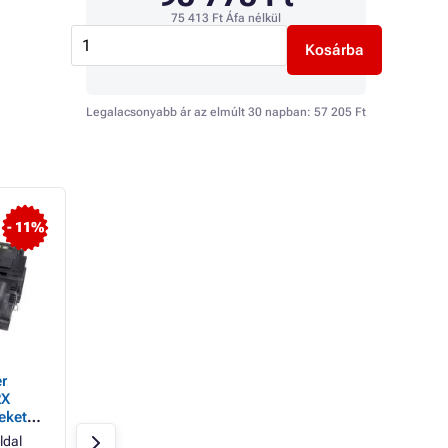
75 413 Ft
Áfa nélkül
Kosárba
Legalacsonyabb ár az elmúlt 30 napban:
57 205 Ft
- 11%
r
MultiPack TonerPartner
ECONOMY Toner 
2X
Toner PREMIUM a HP
42X (Q5942X), bla
ekete )
42X (Q5942XD), black
(fekete ) számára
(fekete ) számára
ldal
Fekete
2x20000 oldal
Fekete
20000 ol