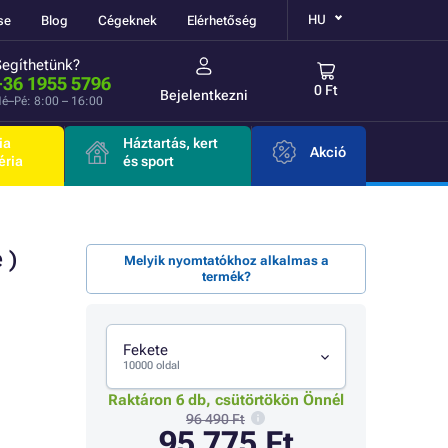
HU
se
Blog
Cégeknek
Elérhetőség
Segíthetünk?
+36 1955 5796
0 Ft
Bejelentkezni
é–Pé: 8:00 – 16:00
ia
Háztartás, kert
Akció
éria
és sport
 )
Melyik nyomtatókhoz alkalmas a
termék?
Fekete
10000 oldal
Raktáron 6 db, csütörtökön Önnél
96 490 Ft
95 775 Ft