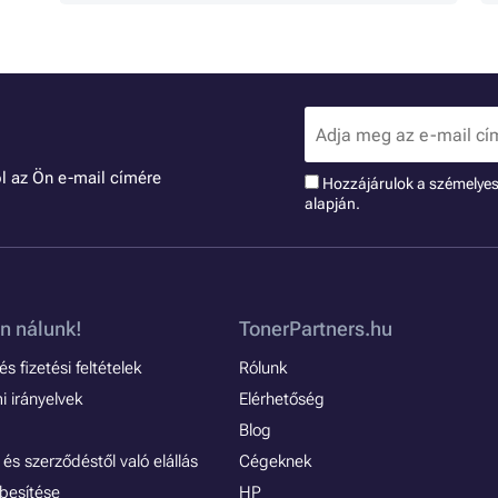
l az Ön e-mail címére
Hozzájárulok a szémelye
alapján.
n nálunk!
TonerPartners.hu
s fizetési feltételek
Rólunk
 irányelvek
Elérhetőség
Blog
és szerződéstől való elállás
Cégeknek
besítése
HP