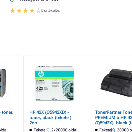
5 értékelés
 toner,
HP 42X (Q5942XD) -
TonerPartner Tone
toner, black (fekete )
PREMIUM a HP 4
2db
(Q5942X), black (f
számára
ldal
Fekete
2x20000 oldal
Fekete
20000 o