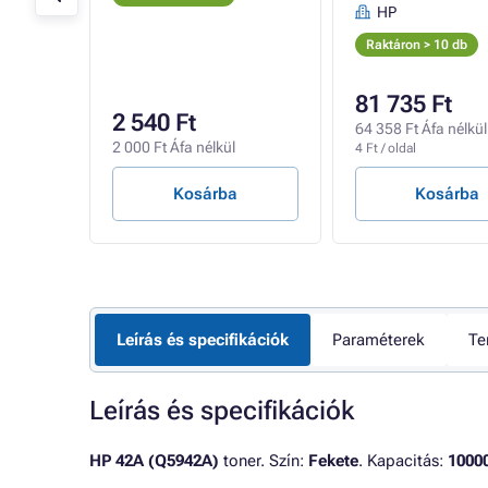
HP
Raktáron > 10 db
81 735 Ft
2 540 Ft
64 358 Ft Áfa nélkül
2 000 Ft Áfa nélkül
4 Ft / oldal
Kosárba
Kosárba
Leírás és specifikációk
Paraméterek
Te
Leírás és specifikációk
HP 42A (Q5942A)
toner. Szín:
Fekete
. Kapacitás:
10000