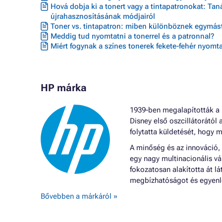
Hová dobja ki a tonert vagy a tintapatronokat: Ta
újrahasznosításának módjairól
Toner vs. tintapatron: miben különböznek egymást
Meddig tud nyomtatni a tonerrel és a patronnal?
Miért fogynak a színes tonerek fekete-fehér nyomta
HP márka
1939-ben megalapították a H
Disney első oszcillátorától 
folytatta küldetését, hogy m
A minőség és az innováció,
egy nagy multinacionális vá
fokozatosan alakította át 
megbízhatóságot és egyenle
Bővebben a márkáról »