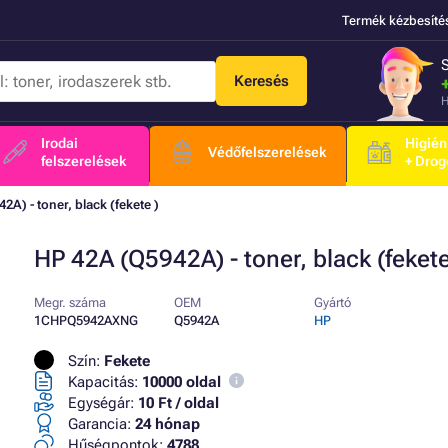
Termék kézbesíté
Keresés
H
Irodai
Higién
Védőfelszerelések
felszerelések
+ Drog
2A) - toner, black (fekete )
HP 42A (Q5942A) - toner, black (fekete
Megr. száma
OEM
Gyártó
1CHPQ5942AXNG
Q5942A
HP
Szín:
Fekete
Kapacitás:
10000 oldal
Egységár:
10 Ft / oldal
Garancia:
24 hónap
Hűségpontok:
4788