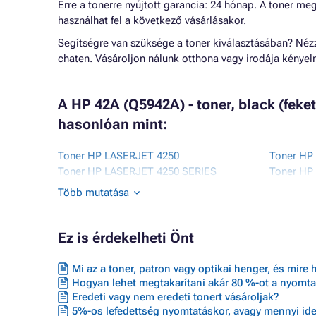
Erre a tonerre nyújtott garancia: 24 hónap. A toner me
használhat fel a következő vásárlásakor.
Segítségre van szüksége a toner kiválasztásában? Né
chaten. Vásároljon nálunk otthona vagy irodája kénye
A HP 42A (Q5942A) - toner, black (fek
hasonlóan mint:
Toner HP LASERJET 4250
Toner HP
Toner HP LASERJET 4250 SERIES
Toner HP
Toner HP LASERJET 4250DTN
Toner HP
Több mutatása
Toner HP LASERJET 4250DTNSL
Toner HP
Ez is érdekelheti Önt
Mi az a toner, patron vagy optikai henger, és mire 
Hogyan lehet megtakarítani akár 80 %-ot a nyomta
Eredeti vagy nem eredeti tonert vásároljak?
5%-os lefedettség nyomtatáskor, avagy mennyi ideig