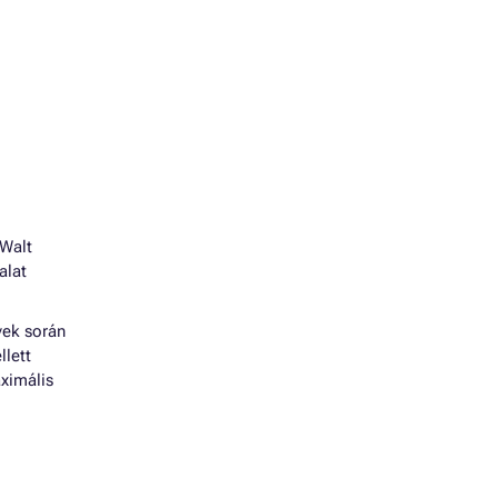
 Walt
alat
vek során
llett
ximális