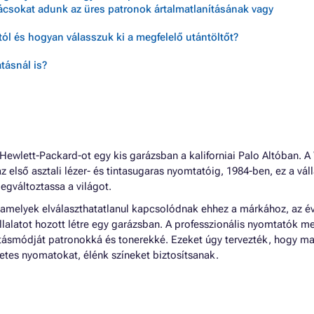
nácsokat adunk az üres patronok ártalmatlanításának vagy
ól és hogyan válasszuk ki a megfelelő utántöltőt?
tásnál is?
ewlett-Packard-ot egy kis garázsban a kaliforniai Palo Altóban. A
az első asztali lézer- és tintasugaras nyomtatóig, 1984-ben, ez a váll
egváltoztassa a világot.
 amelyek elválaszthatatlanul kapcsolódnak ehhez a márkához, az é
llalatot hozott létre egy garázsban. A professzionális nyomtatók me
látásmódját patronokká és tonerekké. Ezeket úgy tervezték, hogy ma
tes nyomatokat, élénk színeket biztosítsanak.