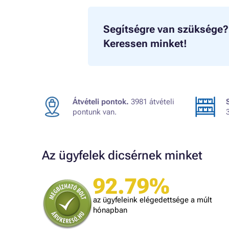
Segítségre van szüksége?
Keressen minket!
Átvételi pontok.
3981 átvételi
pontunk van.
Az ügyfelek dicsérnek minket
92.79%
A bolt vásárlója
t, amit
Minden rendben volt.
az ügyfeleink elégedettsége a múlt
is
hónapban
lben.