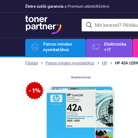
Életre szóló garancia
a Premium utántöltőinkre
Patron minden
Elektronika
nyomtatóhoz
+ IT
Főoldal
Patron minden nyomtatóhoz
HP
HP 42A (Q594
Illusztrációs kép
- 1%