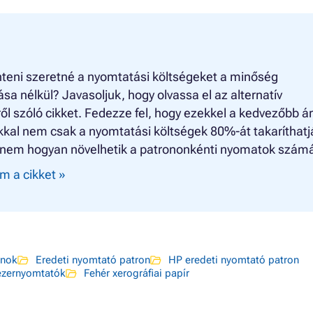
teni szeretné a nyomtatási költségeket a minőség
ása nélkül? Javasoljuk, hogy olvassa el az alternatív
ől szóló cikket. Fedezze fel, hogy ezekkel a kedvezőbb á
kkal nem csak a nyomtatási költségek 80%-át takaríthatj
nem hogyan növelhetik a patrononkénti nyomatok számá
m a cikket »
onok
Eredeti nyomtató patron
HP eredeti nyomtató patron
ézernyomtatók
Fehér xerográfiai papír