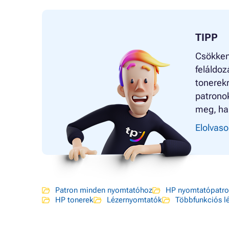
TIPP
Csökken
feláldoz
tonerekr
patrono
meg, ha
Elolvaso
Patron minden nyomtatóhoz
HP nyomtatópatr
HP tonerek
Lézernyomtatók
Többfunkciós l