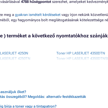
gvásárlásával
4788 hűségpontot
szerezhet, amelyeket kedvezmény
zze meg a
gyakran ismételt kérdéseket
vagy írjon nekünk közvetlenü
lméből, egy hagyományos bolt meglátogatásának kötelezettsége né
ete ) terméket a következő nyomtatókhoz szánják
 LASERJET 4250N
Toner HP LASERJET 4350DTN
 LASERJET 4250TN
Toner HP LASERJET 4350DTNS
 LASERJET 4350
Toner HP LASERJET 4350N
 LASERJET 4350 SERIES
Toner HP LASERJET 4350TN
használjuk őket?
tás összegéből? Megoldás: alternatív festékkazetták
 bírja a toner vagy a tintapatron?