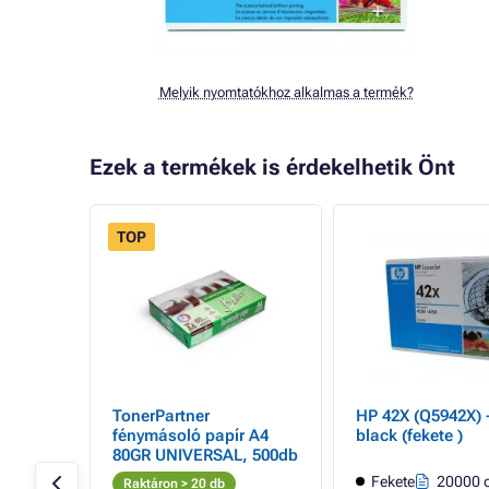
Melyik nyomtatókhoz alkalmas a termék?
Ezek a termékek is érdekelhetik Önt
TOP
 a HP
TonerPartner
HP 42X (Q5942X) -
ack
fénymásoló papír A4
black (fekete )
a
80GR UNIVERSAL, 500db
oldal
Fekete
20000 o
Raktáron > 20 db