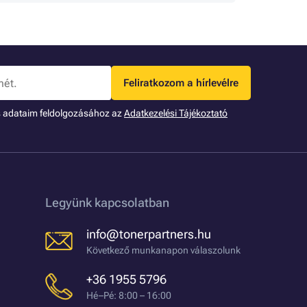
Feliratkozom a hírlevélre
s adataim feldolgozásához az
Adatkezelési Tájékoztató
Legyünk kapcsolatban
info@tonerpartners.hu
Következő munkanapon válaszolunk
+36 1955 5796
Hé–Pé: 8:00 – 16:00