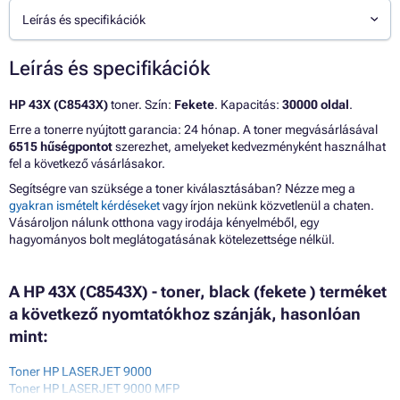
Leírás és specifikációk
Leírás és specifikációk
HP 43X (C8543X)
toner. Szín:
Fekete
. Kapacitás:
30000 oldal
.
Erre a tonerre nyújtott garancia: 24 hónap. A toner megvásárlásával
6515 hűségpontot
szerezhet, amelyeket kedvezményként használhat
fel a következő vásárlásakor.
Segítségre van szüksége a toner kiválasztásában? Nézze meg a
gyakran ismételt kérdéseket
vagy írjon nekünk közvetlenül a chaten.
Vásároljon nálunk otthona vagy irodája kényelméből, egy
hagyományos bolt meglátogatásának kötelezettsége nélkül.
A HP 43X (C8543X) - toner, black (fekete ) terméket
a következő nyomtatókhoz szánják, hasonlóan
mint:
Toner HP LASERJET 9000
Toner HP LASERJET 9000 MFP