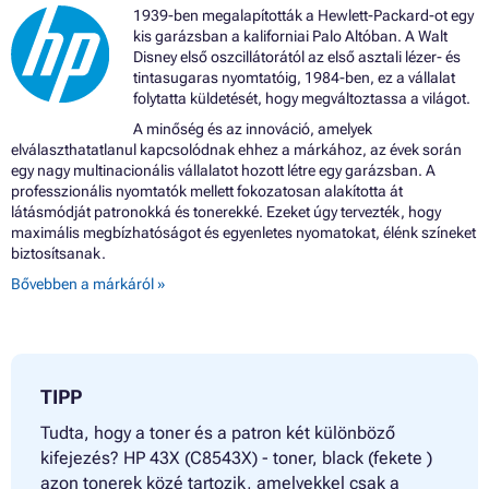
1939-ben megalapították a Hewlett-Packard-ot egy
kis garázsban a kaliforniai Palo Altóban. A Walt
Disney első oszcillátorától az első asztali lézer- és
tintasugaras nyomtatóig, 1984-ben, ez a vállalat
folytatta küldetését, hogy megváltoztassa a világot.
A minőség és az innováció, amelyek
elválaszthatatlanul kapcsolódnak ehhez a márkához, az évek során
egy nagy multinacionális vállalatot hozott létre egy garázsban. A
professzionális nyomtatók mellett fokozatosan alakította át
látásmódját patronokká és tonerekké. Ezeket úgy tervezték, hogy
maximális megbízhatóságot és egyenletes nyomatokat, élénk színeket
biztosítsanak.
Bővebben a márkáról »
TIPP
Tudta, hogy a toner és a patron két különböző
kifejezés? HP 43X (C8543X) - toner, black (fekete )
azon tonerek közé tartozik, amelyekkel csak a