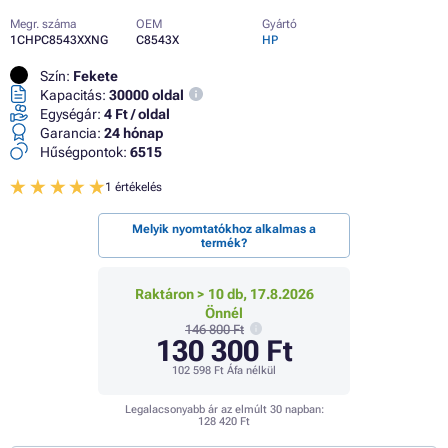
Megr. száma
OEM
Gyártó
1CHPC8543XXNG
C8543X
HP
Szín:
Fekete
Kapacitás:
30000 oldal
Egységár:
4 Ft / oldal
Garancia:
24 hónap
Hűségpontok:
6515
1 értékelés
Melyik nyomtatókhoz alkalmas a
termék?
Raktáron > 10 db, 17.8.2026
Önnél
146 800 Ft
130 300 Ft
102 598 Ft
Áfa nélkül
Legalacsonyabb ár az elmúlt 30 napban:
128 420 Ft