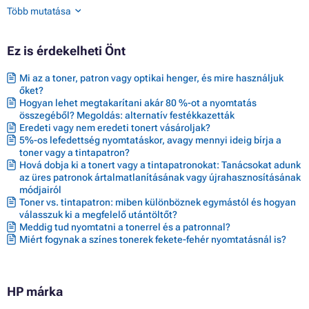
Toner HP LASERJET 9000 SERIES
Több mutatása
Toner HP LASERJET 9000DN
Toner HP LASERJET 9000HNF
Toner HP LASERJET 9000HNS
Ez is érdekelheti Önt
Toner HP LASERJET 9000L MFP
Toner HP LASERJET 9000N
Mi az a toner, patron vagy optikai henger, és mire használjuk
Toner HP LASERJET 9040
őket?
Toner HP LASERJET 9040 MFP
Hogyan lehet megtakarítani akár 80 %-ot a nyomtatás
Toner HP LASERJET 9040 SERIES
összegéből? Megoldás: alternatív festékkazetták
Toner HP LASERJET 9040DN
Eredeti vagy nem eredeti tonert vásároljak?
Toner HP LASERJET 9040N
5%-os lefedettség nyomtatáskor, avagy mennyi ideig bírja a
Toner HP LASERJET 9050
toner vagy a tintapatron?
Toner HP LASERJET 9050 MFP
Hová dobja ki a tonert vagy a tintapatronokat: Tanácsokat adunk
Toner HP LASERJET 9050 SERIES
az üres patronok ártalmatlanításának vagy újrahasznosításának
Toner HP LASERJET 9050DN
módjairól
Toner HP LASERJET 9050N
Toner vs. tintapatron: miben különböznek egymástól és hogyan
Toner HP LASERJET M9040 MFP
válasszuk ki a megfelelő utántöltőt?
Meddig tud nyomtatni a tonerrel és a patronnal?
Toner HP LASERJET M9050 MFP
Miért fogynak a színes tonerek fekete-fehér nyomtatásnál is?
HP márka