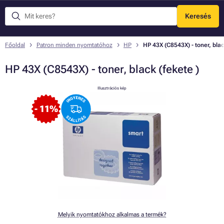
Keresés
Menü
Főoldal
Patron minden nyomtatóhoz
HP
HP 43X (C8543X) - toner, blac
HP 43X (C8543X) - toner, black (fekete )
Illusztrációs kép
- 11%
Melyik nyomtatókhoz alkalmas a termék?