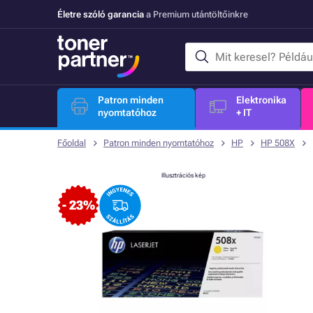
Életre szóló garancia
a Premium utántöltőinkre
Patron minden
Elektronika
nyomtatóhoz
+ IT
Főoldal
Patron minden nyomtatóhoz
HP
HP 508X
Illusztrációs kép
- 23%