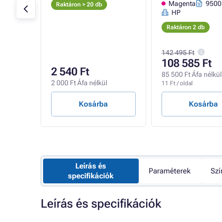
 oldal
Magenta
9500 
Raktáron > 20 db
HP
Raktáron 2 db
142 495 Ft
108 585 Ft
2 540 Ft
85 500 Ft Áfa nélkül
2 000 Ft Áfa nélkül
11 Ft / oldal
Kosárba
Kosárba
Leírás és
Paraméterek
Szí
specifikációk
Leírás és specifikációk