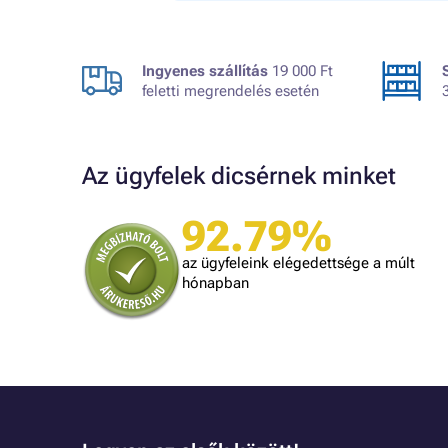
Ingyenes szállítás
19 000 Ft
feletti megrendelés esetén
Az ügyfelek dicsérnek minket
92.79%
A bolt vásárlója
Minden úgy történt ahogyan ígérték.
az ügyfeleink elégedettsége a múlt
gy kéne minden kereskedőnek dolgozni.
hónapban