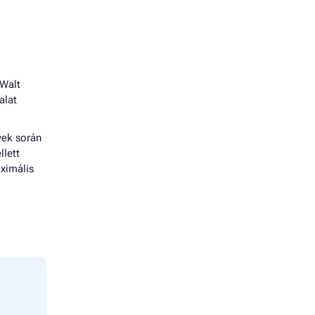
 Walt
alat
vek során
llett
ximális