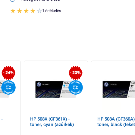
1 értékelés
- 24%
- 23%
 -
HP 508X (CF361X) -
HP 508A (CF360A)
toner, cyan (azúrkék)
toner, black (feket