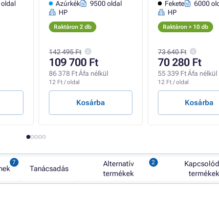
oldal
Azúrkék
9500 oldal
Fekete
6000 ol
HP
HP
Raktáron 2 db
Raktáron > 10 db
142 495 Ft
73 640 Ft
109 700 Ft
70 280 Ft
86 378 Ft Áfa nélkül
55 339 Ft Áfa nélkül
12 Ft / oldal
12 Ft / oldal
Kosárba
Kosárba
Alternatív
Kapcsoló
nek
Tanácsadás
termékek
terméke