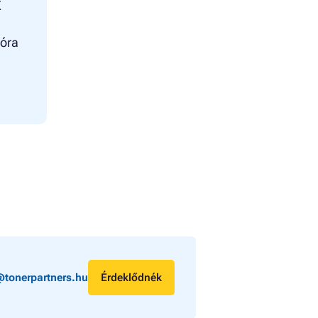
X
ióra
@tonerpartners.hu
Érdeklődnék