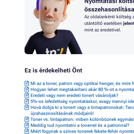
Nyomtatási költs
M553 SERIES
MFP M57
Toner HP COLOR LASERJET ENTERPRISE
Toner H
összehasonlítás
M553DN
E55040D
Az oldalankénti költség 
Toner HP COLOR LASERJET ENTERPRISE
Toner H
utántöltő esetében
jele
M553N
E55040D
mint az eredetivel.
Toner HP COLOR LASERJET ENTERPRISE
Toner H
M553X
FLOW MF
Ez is érdekelheti Önt
Mi az a toner, patron vagy optikai henger, és mire 
Hogyan lehet megtakarítani akár 80 %-ot a nyomta
Eredeti vagy nem eredeti tonert vásároljak?
5%-os lefedettség nyomtatáskor, avagy mennyi ideig
Hová dobja ki a tonert vagy a tintapatronokat: Ta
újrahasznosításának módjairól
Toner vs. tintapatron: miben különböznek egymást
Meddig tud nyomtatni a tonerrel és a patronnal?
Miért fogynak a színes tonerek fekete-fehér nyomta