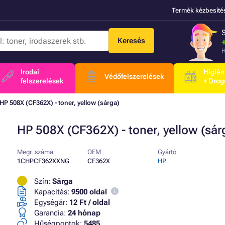
Termék kézbesíté
Keresés
H
Irodai
Higién
Védőfelszerelések
felszerelések
+ Drog
HP 508X (CF362X) - toner, yellow (sárga)
HP 508X (CF362X) - toner, yellow (sár
Megr. száma
OEM
Gyártó
1CHPCF362XXNG
CF362X
HP
Szín:
Sárga
Kapacitás:
9500 oldal
Egységár:
12 Ft / oldal
Garancia:
24 hónap
Hűségpontok:
5485