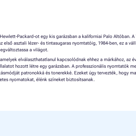
ewlett-Packard-ot egy kis garázsban a kaliforniai Palo Altóban. A
az első asztali lézer- és tintasugaras nyomtatóig, 1984-ben, ez a váll
egváltoztassa a világot.
 amelyek elválaszthatatlanul kapcsolódnak ehhez a márkához, az é
llalatot hozott létre egy garázsban. A professzionális nyomtatók me
látásmódját patronokká és tonerekké. Ezeket úgy tervezték, hogy ma
tes nyomatokat, élénk színeket biztosítsanak.