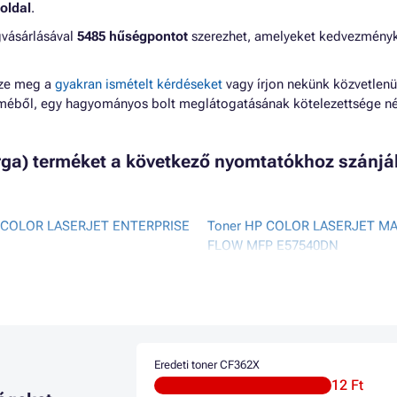
oldal
.
gvásárlásával
5485 hűségpontot
szerezhet, amelyeket kedvezmény
zze meg a
gyakran ismételt kérdéseket
vagy írjon nekünk közvetlenü
lméből, egy hagyományos bolt meglátogatásának kötelezettsége né
árga) terméket a következő nyomtatókhoz szánjá
 COLOR LASERJET ENTERPRISE
Toner HP COLOR LASERJET M
FLOW MFP E57540DN
 COLOR LASERJET ENTERPRISE
Toner HP COLOR LASERJET M
FLOW MFP E57540XHN
 COLOR LASERJET ENTERPRISE
Toner HP COLOR LASERJET M
M550 SERIES
 COLOR LASERJET ENTERPRISE
Toner HP COLOR LASERJET M
7DN
M553DNM
Eredeti toner CF362X
 COLOR LASERJET ENTERPRISE
Toner HP COLOR LASERJET M
12 Ft