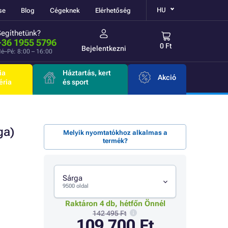
HU
se
Blog
Cégeknek
Elérhetőség
Segíthetünk?
+36 1955 5796
0 Ft
Bejelentkezni
é–Pé: 8:00 – 16:00
ia
Háztartás, kert
Akció
éria
és sport
ga)
Melyik nyomtatókhoz alkalmas a
termék?
Sárga
9500 oldal
Raktáron 4 db, hétfőn Önnél
142 495 Ft
109 700 Ft