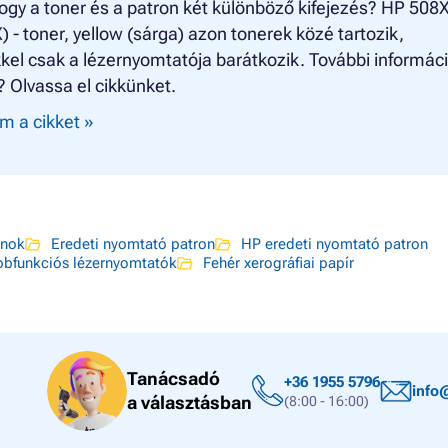
ogy a toner és a patron két különböző kifejezés? HP 508
 - toner, yellow (sárga) azon tonerek közé tartozik,
el csak a lézernyomtatója barátkozik. További informác
? Olvassa el cikkünket.
m a cikket »
onok
Eredeti nyomtató patron
HP eredeti nyomtató patron
bbfunkciós lézernyomtatók
Fehér xerográfiai papír
Tanácsadó
+36 1955 5796
info
a választásban
(8:00 - 16:00)