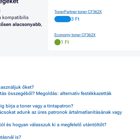
égeket
7F
M553XM
P COLOR LASERJET MANAGED
Toner HP COLOR LASERJET M
a
TonerPartner toner CF362X
N
MFP M577 SERIES
a kompatibilis
3 Ft
P COLOR LASERJET MANAGED
Toner HP COLOR LASERJET M
ntősen alacsonyabb
,
W
MFP M577DNM
Economy toner CF362X
P COLOR LASERJET MANAGED
Toner HP COLOR LASERJET 
1 Ft
P E57540C
FLOW MFP M577CM
használjuk őket?
tás összegéből? Megoldás: alternatív festékkazetták
 bírja a toner vagy a tintapatron?
nácsokat adunk az üres patronok ártalmatlanításának vagy
ól és hogyan válasszuk ki a megfelelő utántöltőt?
tásnál is?