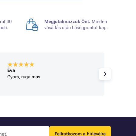
rut 30
Megjutalmazzuk Önt.
Minden
heti.
vásárlás után hűségpontot kap.
Éva
A bolt
Gyors, rugalmas
Korrek
Feliratkozom a hírlevélre