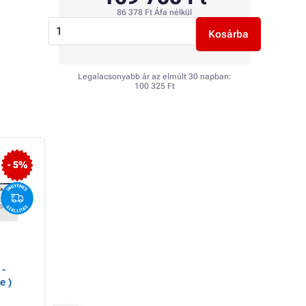
86 378 Ft
Áfa nélkül
Kosárba
Legalacsonyabb ár az elmúlt 30 napban:
100 325 Ft
- 5%
- 9%
 -
HP 508A (CF362A) -
HP 508A (CF361A) 
e )
toner, yellow (sárga)
toner, cyan (azúrk