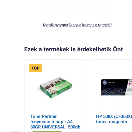
Melyik nyomtatókhoz alkalmas a termék?
Ezek a termékek is érdekelhetik Önt
TOP
 a HP
TonerPartner
HP 508X (CF363X)
magenta
fénymásoló papír A4
toner, magenta
80GR UNIVERSAL, 500db