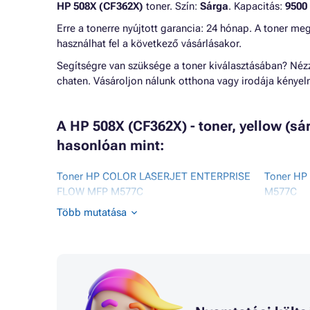
HP 508X (CF362X)
toner. Szín:
Sárga
. Kapacitás:
9500 
Erre a tonerre nyújtott garancia: 24 hónap. A toner me
használhat fel a következő vásárlásakor.
Segítségre van szüksége a toner kiválasztásában? Né
chaten. Vásároljon nálunk otthona vagy irodája kénye
A HP 508X (CF362X) - toner, yellow (s
hasonlóan mint:
Toner HP COLOR LASERJET ENTERPRISE
Toner HP
FLOW MFP M577C
M577C
Toner HP COLOR LASERJET ENTERPRISE
Toner HP
Több mutatása
M552
M577DN
Toner HP COLOR LASERJET ENTERPRISE
Toner HP
M552DN
M577F
Toner HP COLOR LASERJET ENTERPRISE
Toner HP
M553
MFP M57
Toner HP COLOR LASERJET ENTERPRISE
Toner HP