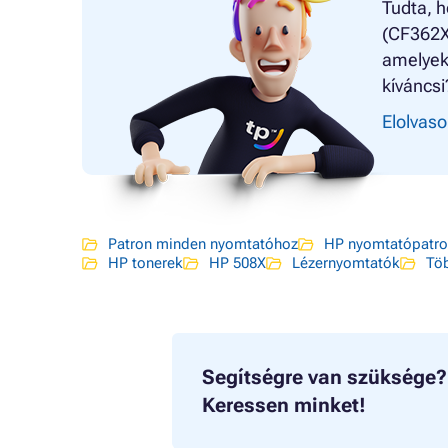
Tudta, h
(CF362X)
amelyekk
kíváncsi
Elolvaso
Patron minden nyomtatóhoz
HP nyomtatópatr
HP tonerek
HP 508X
Lézernyomtatók
Tö
Segítségre van szüksége?
Keressen minket!