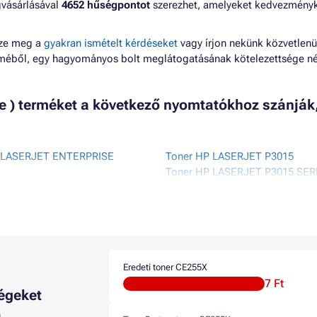
gvásárlásával
4652 hűségpontot
szerezhet, amelyeket kedvezmény
zze meg a
gyakran ismételt kérdéseket
vagy írjon nekünk közvetlenü
lméből, egy hagyományos bolt meglátogatásának kötelezettsége né
te ) terméket a következő nyomtatókhoz szánják
 LASERJET ENTERPRISE
Toner HP LASERJET P3015
Toner HP LASERJET P3015 SER
 LASERJET ENTERPRISE
Toner HP LASERJET P3015D
Toner HP LASERJET P3015DN
 LASERJET ENTERPRISE
Toner HP LASERJET P3015N
Toner HP LASERJET P3015X
 LASERJET ENTERPRISE
Toner HP LASERJET PRO M520
Toner HP LASERJET PRO MFP 
Eredeti toner CE255X
P LASERJET MANAGED FLOW
SERIES
7 Ft
égeket
5CM
Toner HP LASERJET PRO MFP
P LASERJET MANAGED MFP
Toner HP LASERJET PRO MFP
a