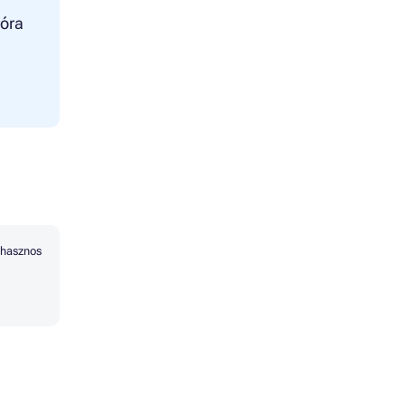
ióra
hasznos