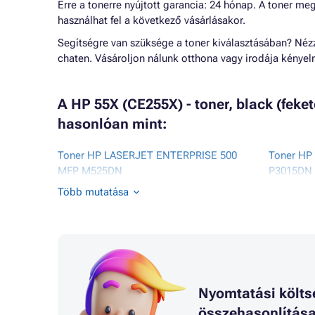
Erre a tonerre nyújtott garancia: 24 hónap. A toner me
használhat fel a következő vásárlásakor.
Segítségre van szüksége a toner kiválasztásában? Né
chaten. Vásároljon nálunk otthona vagy irodája kénye
A HP 55X (CE255X) - toner, black (feke
hasonlóan mint:
Toner HP LASERJET ENTERPRISE 500
Toner HP
MFP M525DN
P3015DN
Toner HP LASERJET ENTERPRISE 500
Toner HP
Több mutatása
MFP M525F
P3015N
Toner HP LASERJET ENTERPRISE FLOW
Toner HP
MFP M525C
P3015X
Toner HP LASERJET ENTERPRISE P3000
Toner HP
SERIES
P3015XW
Toner HP LASERJET ENTERPRISE P3010
Toner H
Nyomtatási költs
Toner HP LASERJET ENTERPRISE P3015
MFP M52
Toner HP LASERJET ENTERPRISE P3015
Toner H
összehasonlítás