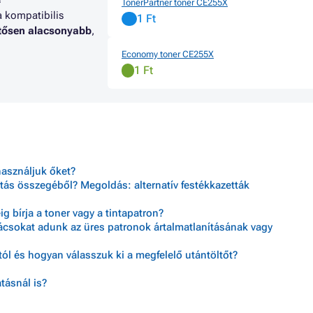
TonerPartner toner CE255X
Toner HP LASERJET PRO MFP 
a kompatibilis
1 Ft
 LASERJET P3010 SERIES
Toner HP LASERJET PRO MFP 
ntősen alacsonyabb
,
 LASERJET P3011
Economy toner CE255X
1 Ft
használjuk őket?
tás összegéből? Megoldás: alternatív festékkazetták
 bírja a toner vagy a tintapatron?
nácsokat adunk az üres patronok ártalmatlanításának vagy
ól és hogyan válasszuk ki a megfelelő utántöltőt?
tásnál is?