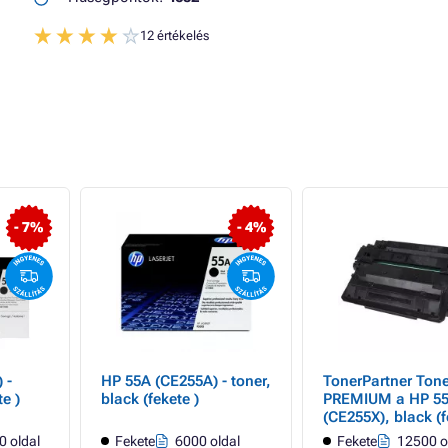
12 értékelés
- 7%
- 4%
 -
HP 55A (CE255A) - toner,
TonerPartner Tone
te )
black (fekete )
PREMIUM a HP 5
(CE255X), black (f
számára
 oldal
Fekete
6000 oldal
Fekete
12500 o