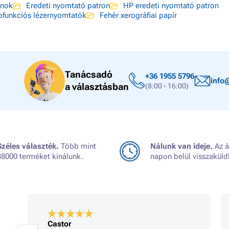
onok
Eredeti nyomtató patron
HP eredeti nyomtató patron
funkciós lézernyomtatók
Fehér xerográfiai papír
Tanácsadó
+36 1955 5796
info
a választásban
(8:00 - 16:00)
Széles választék.
Több mint
Nálunk van ideje.
Az á
38000 terméket kínálunk.
napon belül visszaküld
Castor