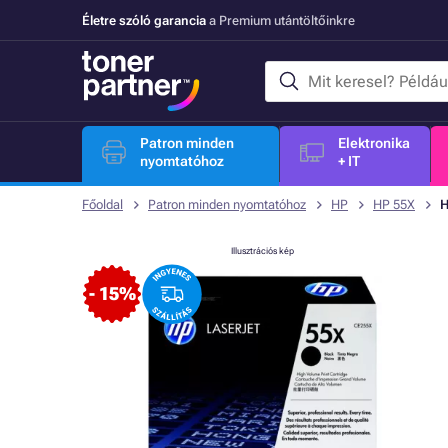
Életre szóló garancia
a Premium utántöltőinkre
Patron minden
Elektronika
nyomtatóhoz
+ IT
Főoldal
Patron minden nyomtatóhoz
HP
HP 55X
H
Illusztrációs kép
- 15%