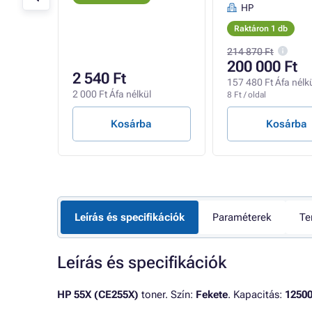
HP
Raktáron 1 db
214 870 Ft
200 000 Ft
2 540 Ft
157 480 Ft Áfa nélk
2 000 Ft Áfa nélkül
8 Ft / oldal
Kosárba
Kosárba
Leírás és specifikációk
Paraméterek
Te
Leírás és specifikációk
HP 55X (CE255X)
toner. Szín:
Fekete
. Kapacitás:
12500