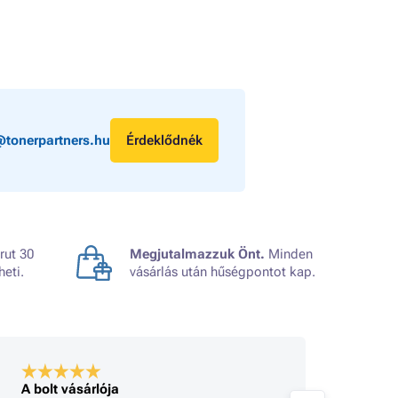
@tonerpartners.hu
Érdeklődnék
rut 30
Megjutalmazzuk Önt.
Minden
heti.
vásárlás után hűségpontot kap.
A bolt vásárlója
A bolt