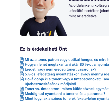
SERIES
M525FM
Az oldalankénti költség 
Toner HP LASERJET ENTERPRISE
Toner HP
utántöltő esetében
jele
P3015D
Toner HP
mint az eredetivel.
Ez is érdekelheti Önt
Mi az a toner, patron vagy optikai henger, és mire 
Hogyan lehet megtakarítani akár 80 %-ot a nyomta
Eredeti vagy nem eredeti tonert vásároljak?
5%-os lefedettség nyomtatáskor, avagy mennyi ideig
Hová dobja ki a tonert vagy a tintapatronokat: Ta
újrahasznosításának módjairól
Toner vs. tintapatron: miben különböznek egymást
Meddig tud nyomtatni a tonerrel és a patronnal?
Miért fogynak a színes tonerek fekete-fehér nyomta