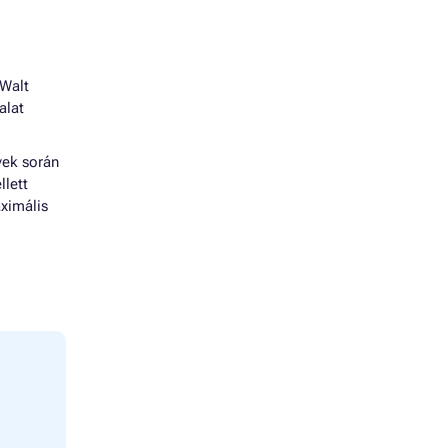
 Walt
alat
vek során
llett
ximális