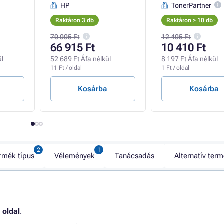
HP
TonerPartner
Raktáron 3 db
Raktáron > 10 db
70 005 Ft
12 405 Ft
66 915 Ft
10 410 Ft
ül
52 689 Ft Áfa nélkül
8 197 Ft Áfa nélkül
11 Ft / oldal
1 Ft / oldal
Kosárba
Kosárba
rmék típus
Vélemények
Tanácsadás
Alternatív ter
 oldal
.