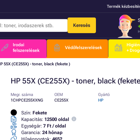
Termék kézbesíté
Keresés
H
Irodai
Higién
Védőfelszerelések
felszerelések
+ Drog
P 55X (CE255X) - toner, black (fekete )
HP 55X (CE255X) - toner, black (fekete
Megr. száma
OEM
Gyártó
1CHPCE255XXNG
CE255X
HP
Szín:
Fekete
Kapacitás:
12500 oldal
Egységár:
7 Ft / oldal
Garancia:
24 hónap
Hűségpontok:
4652