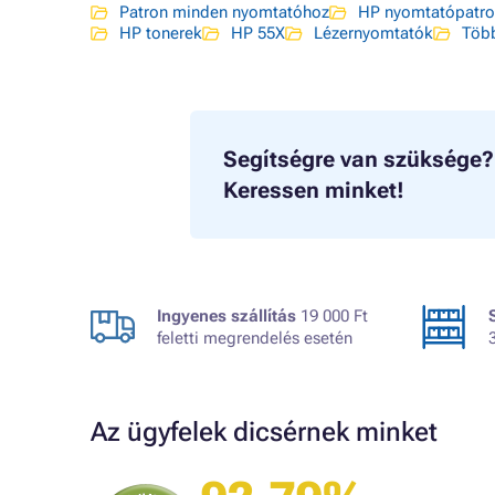
Patron minden nyomtatóhoz
HP nyomtatópatr
HP tonerek
HP 55X
Lézernyomtatók
Több
Segítségre van szüksége?
Keressen minket!
Ingyenes szállítás
19 000 Ft
feletti megrendelés esetén
Az ügyfelek dicsérnek minket
A bolt vásárlója