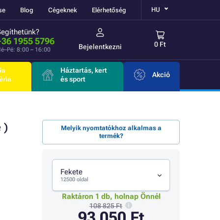
HU
se
Blog
Cégeknek
Elérhetőség
Segíthetünk?
+36 1955 5796
0 Ft
Bejelentkezni
é–Pé: 8:00 – 16:00
ia
Háztartás, kert
Akció
éria
és sport
 )
Melyik nyomtatókhoz alkalmas a
termék?
Fekete
12500 oldal
Raktáron 1 db, holnap Önnél
108 825 Ft
93 050 Ft