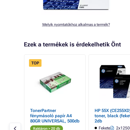
Melyik nyomtatókhoz alkalmas a termék?
Ezek a termékek is érdekelhetik Önt
TOP
 a HP
TonerPartner
HP 55X (CE255XD)
ack
fénymásoló papír A4
toner, black (feke
a
80GR UNIVERSAL, 500db
2db
ldal
Fekete
2x12500
Raktáron > 20 db