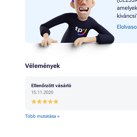
amelyekk
kíváncsi
Elolvaso
Vélemények
Ellenőrzött vásárló
15.11.2020
Több mutatása »