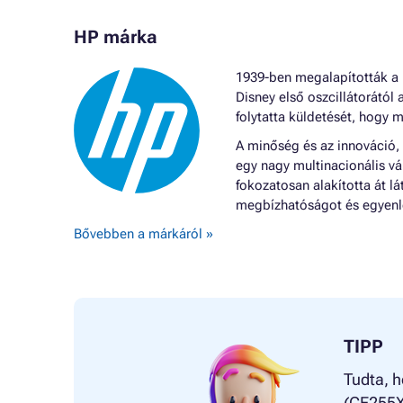
HP márka
1939-ben megalapították a H
Disney első oszcillátorától 
folytatta küldetését, hogy m
A minőség és az innováció,
egy nagy multinacionális vá
fokozatosan alakította át 
megbízhatóságot és egyenle
Bővebben a márkáról »
TIPP
Tudta, h
(CE255X)