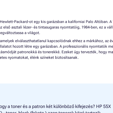
ewlett-Packard-ot egy kis garázsban a kaliforniai Palo Altóban. A
az első asztali lézer- és tintasugaras nyomtatóig, 1984-ben, ez a váll
egváltoztassa a világot.
 amelyek elválaszthatatlanul kapcsolódnak ehhez a márkához, az é
llalatot hozott létre egy garázsban. A professzionális nyomtatók me
látásmódját patronokká és tonerekké. Ezeket úgy tervezték, hogy ma
tes nyomatokat, élénk színeket biztosítsanak.
ogy a toner és a patron két különböző kifejezés? HP 55X
 - toner, black (fekete ) azon tonerek közé tartozik,