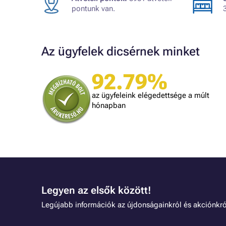
pontunk van.
Az ügyfelek dicsérnek minket
92.79%
Judit
ték.
A kiszállítás kicsit lassú volt, egyébként
az ügyfeleink elégedettsége a múlt
mindennel meg vagyok elégedve!
dolgozni.
hónapban
Legyen az elsők között!
Legújabb információk az újdonságainkról és akciónkró