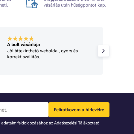
heti.
vásárlás után hűségpontot kap.
A bolt vásárlója
A bolt
Jól áttekinthető weboldal, gyors és
Minden
korrekt szállítás.
gy 
Feliratkozom a hírlevélre
s adataim feldolgozásához az
Adatkezelési Tájékoztató