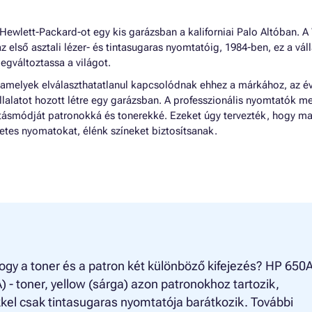
ewlett-Packard-ot egy kis garázsban a kaliforniai Palo Altóban. A
az első asztali lézer- és tintasugaras nyomtatóig, 1984-ben, ez a váll
egváltoztassa a világot.
 amelyek elválaszthatatlanul kapcsolódnak ehhez a márkához, az é
llalatot hozott létre egy garázsban. A professzionális nyomtatók me
látásmódját patronokká és tonerekké. Ezeket úgy tervezték, hogy ma
tes nyomatokat, élénk színeket biztosítsanak.
ogy a toner és a patron két különböző kifejezés? HP 650
 - toner, yellow (sárga) azon patronokhoz tartozik,
kel csak tintasugaras nyomtatója barátkozik. További