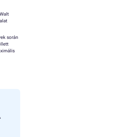
 Walt
alat
vek során
llett
ximális
A