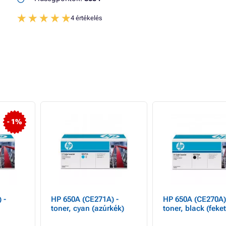
4 értékelés
- 1%
 -
HP 650A (CE271A) -
HP 650A (CE270A)
toner, cyan (azúrkék)
toner, black (feket