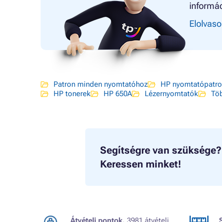
informác
Elolvaso
Patron minden nyomtatóhoz
HP nyomtatópatr
HP tonerek
HP 650A
Lézernyomtatók
Tö
Segítségre van szüksége?
Keressen minket!
Átvételi pontok.
3981 átvételi