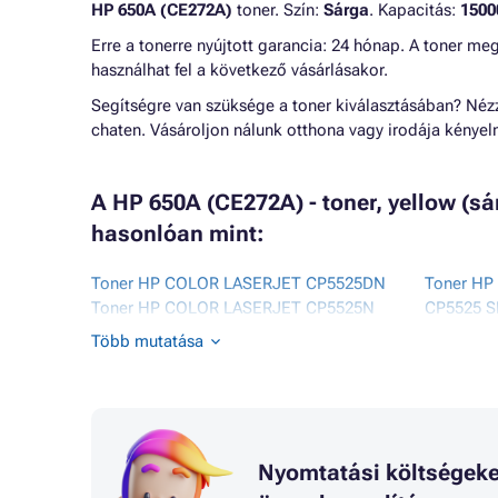
HP 650A (CE272A)
toner. Szín:
Sárga
. Kapacitás:
1500
Erre a tonerre nyújtott garancia: 24 hónap. A toner me
használhat fel a következő vásárlásakor.
Segítségre van szüksége a toner kiválasztásában? Né
chaten. Vásároljon nálunk otthona vagy irodája kénye
A HP 650A (CE272A) - toner, yellow (s
hasonlóan mint:
Toner HP COLOR LASERJET CP5525DN
Toner HP
Toner HP COLOR LASERJET CP5525N
CP5525 S
Toner HP COLOR LASERJET CP5525XH
Toner HP
Több mutatása
Toner HP COLOR LASERJET ENTERPRISE
CP5525D
CP5500 SERIES
Toner HP
Toner HP COLOR LASERJET ENTERPRISE
CP5525N
CP5520 SERIES
Toner HP
CP5525X
Nyomtatási költségeke