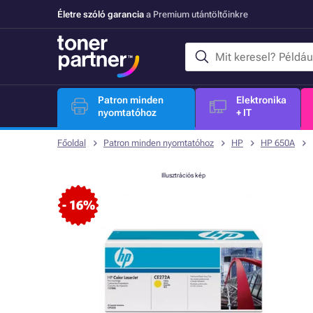
Életre szóló garancia
a Premium utántöltőinkre
Patron minden
Elektronika
nyomtatóhoz
+ IT
Főoldal
Patron minden nyomtatóhoz
HP
HP 650A
Illusztrációs kép
- 16%