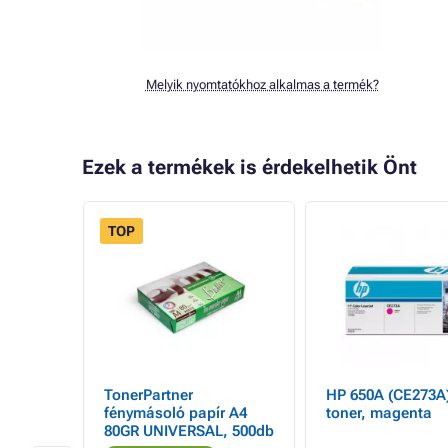
Melyik nyomtatókhoz alkalmas a termék?
Ezek a termékek is érdekelhetik Önt
TOP
artner
TonerPartner
HP 650A (CE273A)
a HP
fénymásoló papír A4
toner, magenta
A,
80GR UNIVERSAL, 500db