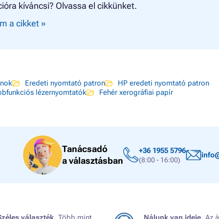
ióra kíváncsi? Olvassa el cikkünket.
m a cikket »
onok
Eredeti nyomtató patron
HP eredeti nyomtató patron
bbfunkciós lézernyomtatók
Fehér xerográfiai papír
Tanácsadó
+36 1955 5796
info
a választásban
(8:00 - 16:00)
Széles választék.
Több mint
Nálunk van ideje.
Az á