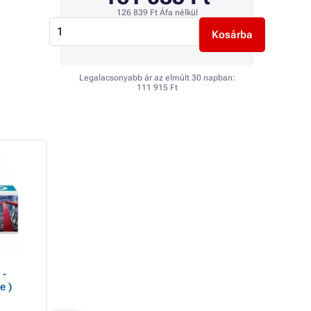
126 839 Ft
Áfa nélkül
Kosárba
Legalacsonyabb ár az elmúlt 30 napban:
111 915 Ft
 -
HP CE516A - Szíjegység
TonerPartner Tone
e )
, color (színes)
PREMIUM a HP 65
(CE270A), black (f