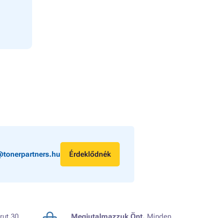
@tonerpartners.hu
Érdeklődnék
rut 30
Megjutalmazzuk Önt.
Minden