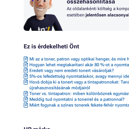
összehasonlítása
Az oldalankénti költség a kompat
esetében
jelentősen alacsony
Ez is érdekelheti Önt
Mi az a toner, patron vagy optikai henger, és mire 
Hogyan lehet megtakarítani akár 80 %-ot a nyomta
Eredeti vagy nem eredeti tonert vásároljak?
5%-os lefedettség nyomtatáskor, avagy mennyi ideig
Hová dobja ki a tonert vagy a tintapatronokat: Ta
újrahasznosításának módjairól
Toner vs. tintapatron: miben különböznek egymást
Meddig tud nyomtatni a tonerrel és a patronnal?
Miért fogynak a színes tonerek fekete-fehér nyomta