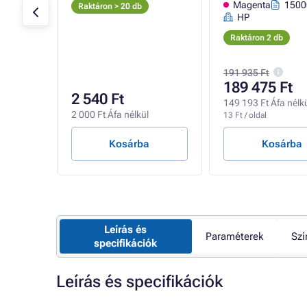
,
Magenta
1500
Raktáron > 20 db
 color
oldal
HP
Raktáron 2 db
191 935 Ft
189 475 Ft
2 540 Ft
ül
149 193 Ft Áfa nélk
2 000 Ft Áfa nélkül
13 Ft / oldal
Kosárba
Kosárba
Leírás és
Paraméterek
Szí
specifikációk
Leírás és specifikációk