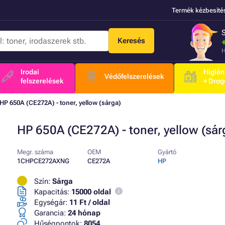
Termék kézbesíté
Keresés
H
Irodai
Higién
Védőfelszerelések
felszerelések
+ Drog
HP 650A (CE272A) - toner, yellow (sárga)
HP 650A (CE272A) - toner, yellow (sár
Megr. száma
OEM
Gyártó
1CHPCE272AXNG
CE272A
HP
Szín:
Sárga
Kapacitás:
15000 oldal
Egységár:
11 Ft / oldal
Garancia:
24 hónap
Hűségpontok:
8054