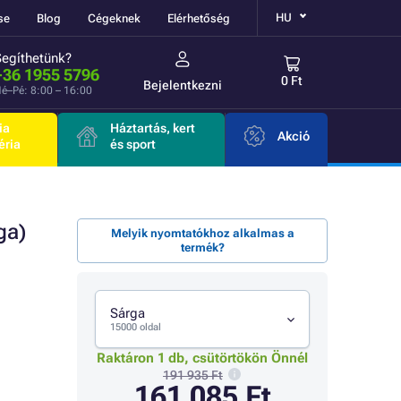
HU
se
Blog
Cégeknek
Elérhetőség
Segíthetünk?
+36 1955 5796
0 Ft
Bejelentkezni
é–Pé: 8:00 – 16:00
ia
Háztartás, kert
Akció
éria
és sport
ga)
Melyik nyomtatókhoz alkalmas a
termék?
Sárga
15000 oldal
Raktáron 1 db, csütörtökön Önnél
191 935 Ft
161 085 Ft