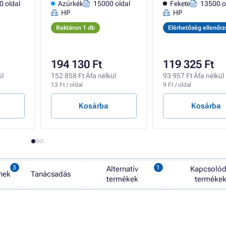
0 oldal
Azúrkék
15000 oldal
Fekete
13500 o
HP
HP
Raktáron 1 db
Elérhetőség ellenőr
194 130 Ft
119 325 Ft
ül
152 858 Ft Áfa nélkül
93 957 Ft Áfa nélkül
13 Ft / oldal
9 Ft / oldal
Kosárba
Kosárba
Alternatív
Kapcsoló
nek
Tanácsadás
termékek
terméke