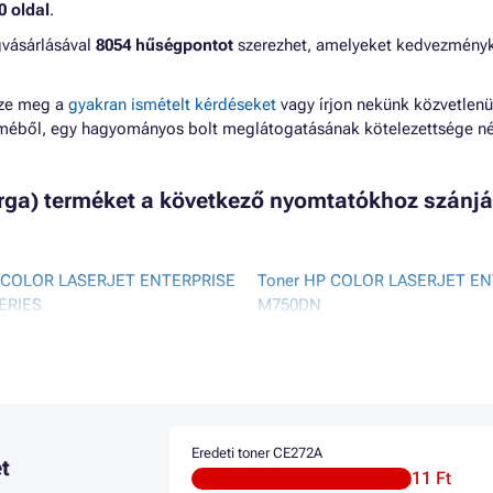
0 oldal
.
gvásárlásával
8054 hűségpontot
szerezhet, amelyeket kedvezmény
zze meg a
gyakran ismételt kérdéseket
vagy írjon nekünk közvetlenü
lméből, egy hagyományos bolt meglátogatásának kötelezettsége né
árga) terméket a következő nyomtatókhoz szánjá
 COLOR LASERJET ENTERPRISE
Toner HP COLOR LASERJET E
ERIES
M750DN
 COLOR LASERJET ENTERPRISE
Toner HP COLOR LASERJET E
N
M750N
 COLOR LASERJET ENTERPRISE
Toner HP COLOR LASERJET E
M750XH
 COLOR LASERJET ENTERPRISE
H
Eredeti toner CE272A
t
11 Ft