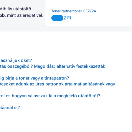
ibilis utántöltő
TonerPartner toner CE272A
abb
, mint az eredetivel.
2 Ft
használjuk őket?
tás összegéből? Megoldás: alternatív festékkazetták
 bírja a toner vagy a tintapatron?
nácsokat adunk az üres patronok ártalmatlanításának vagy
ól és hogyan válasszuk ki a megfelelő utántöltőt?
tásnál is?