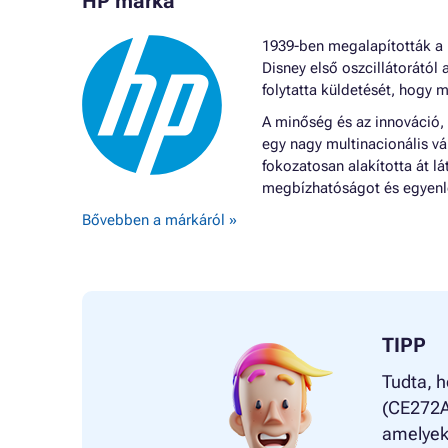
HP márka
1939-ben megalapították a H
Disney első oszcillátorától 
folytatta küldetését, hogy m
A minőség és az innováció,
egy nagy multinacionális vá
fokozatosan alakította át 
megbízhatóságot és egyenle
Bővebben a márkáról »
TIPP
Tudta, h
(CE272A)
amelyek