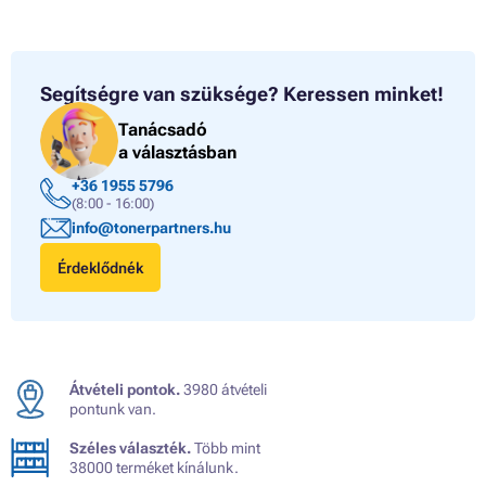
Segítségre van szüksége?
Keressen minket!
Tanácsadó
a választásban
+36 1955 5796
(8:00 - 16:00)
info@tonerpartners.hu
Érdeklődnék
Átvételi pontok.
3980 átvételi
pontunk van.
Széles választék.
Több mint
38000 terméket kínálunk.