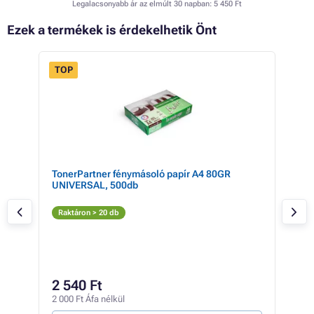
Legalacsonyabb ár az elmúlt 30 napban:
5 450 Ft
Ezek a termékek is érdekelhetik Önt
TOP
L
TonerPartner fénymásoló papír A4 80GR
HP 6
UNIVERSAL, 500db
Fe
Raktáron > 20 db
Rak
6 
2 540 Ft
5 21
2 000 Ft Áfa nélkül
1 103