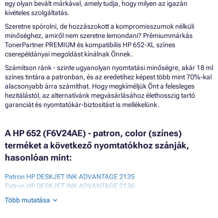
egy olyan bevált márkával, amely tudja, hogy milyen az igazán
kivételes szolgáltatás.
Szeretne spórolni, de hozzászokott a kompromisszumok nélküli
minőséghez, amiről nem szeretne lemondani? Prémiummárkás
TonerPartner PREMIUM és kompatibilis HP 652-XL színes
cserepéldányai megoldást kínálnak Önnek.
Számítson ránk - szinte ugyanolyan nyomtatási minőségre, akár 18 ml
színes tintára a patronban, és az eredetihez képest több mint 70%-kal
alacsonyabb árra számíthat. Hogy megkíméljük Önt a felesleges
hezitálástól, az alternatívánk megvásárlásához élethosszig tartó
garanciát és nyomtatókár-biztosítást is mellékelünk.
A HP 652 (F6V24AE) - patron, color (színes)
terméket a következő nyomtatókhoz szánják,
hasonlóan mint:
Patron HP DESKJET INK ADVANTAGE 2135
Patron HP DESKJET INK ADVANTAGE 2136
Patron HP DESKJET INK ADVANTAGE 2138
Több mutatása
Patron HP DESKJET INK ADVANTAGE 3630
Patron HP DESKJET INK ADVANTAGE 3635