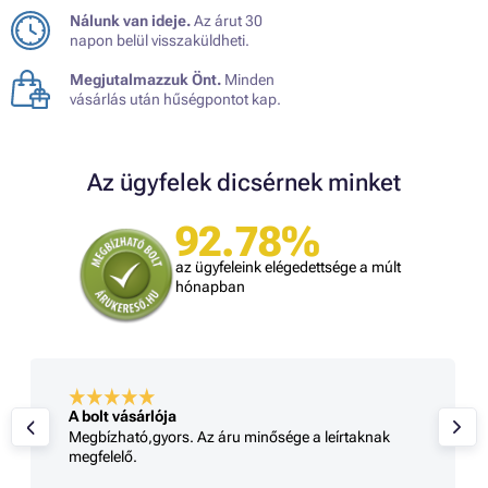
Nálunk van ideje.
Az árut 30
napon belül visszaküldheti.
Megjutalmazzuk Önt.
Minden
vásárlás után hűségpontot kap.
Az ügyfelek dicsérnek minket
92.78%
az ügyfeleink elégedettsége a múlt
hónapban
A bolt vásárlója
Megbízható,gyors. Az áru minősége a leírtaknak
megfelelő.