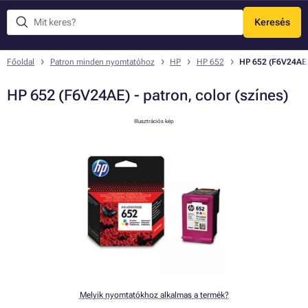
Keresés
Menü
Főoldal
Patron minden nyomtatóhoz
HP
HP 652
HP 652 (F6V24AE) 
HP 652 (F6V24AE) - patron, color (színes)
Illusztrációs kép
Melyik nyomtatókhoz alkalmas a termék?