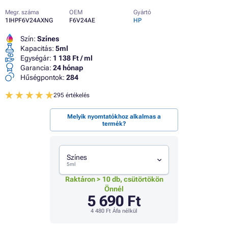
Megr. száma
OEM
Gyártó
1IHPF6V24AXNG
F6V24AE
HP
Szín:
Színes
Kapacitás:
5ml
Egységár:
1 138 Ft / ml
Garancia:
24 hónap
Hűségpontok:
284
295 értékelés
Melyik nyomtatókhoz alkalmas a
termék?
Színes
5ml
Raktáron > 10 db, csütörtökön
Önnél
5 690 Ft
4 480 Ft
Áfa nélkül