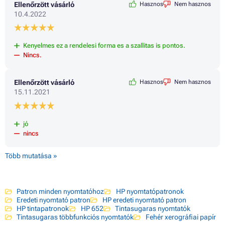
Ellenőrzött vásárló
Hasznos
Nem hasznos
10.4.2022
Kenyelmes ez a rendelesi forma es a szallitas is pontos.
Nincs.
Ellenőrzött vásárló
Hasznos
Nem hasznos
15.11.2021
jó
nincs
Több mutatása »
Patron minden nyomtatóhoz
HP nyomtatópatronok
Eredeti nyomtató patron
HP eredeti nyomtató patron
HP tintapatronok
HP 652
Tintasugaras nyomtatók
Tintasugaras többfunkciós nyomtatók
Fehér xerográfiai papír