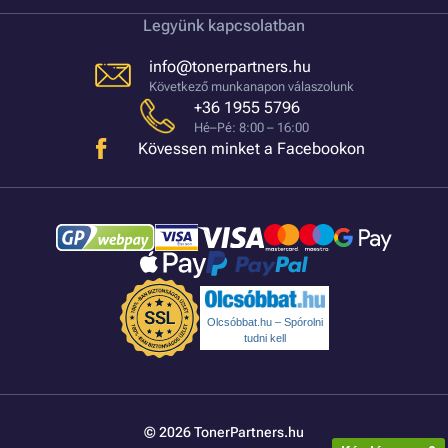
Legyünk kapcsolatban
info@tonerpartners.hu
Következő munkanapon válaszolunk
+36 1955 5796
Hé–Pé: 8:00 – 16:00
Kövessen minket a Facebookon
Olcsóbbat.hu – Spórolni
tudni kell
© 2026 TonerPartners.hu