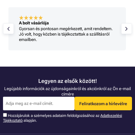
A bolt vásárlója
Gyorsan és pontosan megérkezett, amit rendeltem.
Jó volt, hogy közben is tájékoztattak a szállításról
emailben.
Legyen az elsők között!
Legújabb információk az újdonságainkról és akciónkról az Ön e-mail
címére
Feliratkozom a hírlevélre
Hozzájárulok a szémelyes adataim feldolgozásához az
Adatkezelési
Tájékoztató
alapján.