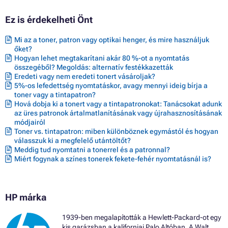
Ez is érdekelheti Önt
Mi az a toner, patron vagy optikai henger, és mire használjuk
őket?
Hogyan lehet megtakarítani akár 80 %-ot a nyomtatás
összegéből? Megoldás: alternatív festékkazetták
Eredeti vagy nem eredeti tonert vásároljak?
5%-os lefedettség nyomtatáskor, avagy mennyi ideig bírja a
toner vagy a tintapatron?
Hová dobja ki a tonert vagy a tintapatronokat: Tanácsokat adunk
az üres patronok ártalmatlanításának vagy újrahasznosításának
módjairól
Toner vs. tintapatron: miben különböznek egymástól és hogyan
válasszuk ki a megfelelő utántöltőt?
Meddig tud nyomtatni a tonerrel és a patronnal?
Miért fogynak a színes tonerek fekete-fehér nyomtatásnál is?
HP márka
1939-ben megalapították a Hewlett-Packard-ot egy
kis garázsban a kaliforniai Palo Altóban. A Walt