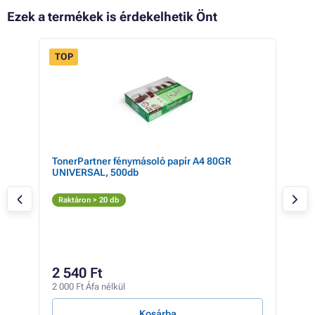
Ezek a termékek is érdekelhetik Önt
TOP
TonerPartner fénymásoló papír A4 80GR
HP 6
UNIVERSAL, 500db
Fe
Raktáron > 20 db
Rak
5 
2 540 Ft
4 37
2 000 Ft Áfa nélkül
397 F
Kosárba