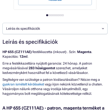
Leírás és specifikációk
Leírás és specifikációk
HP 655 (CZ111AE)
festékkazetta (inkoust) . Szín:
Magenta
.
Kapacitás:
12ml
.
Erre a festékkazettára nyújtott garancia: 24 hónap. A patron
megvásárlásával
283 hűségpontot
szerezhet, amelyeket
kedvezményként használhat fel a következő vásárlásakor.
Segítségre van szüksége a patron kiválasztásában? Nézze meg a
gyakran ismételt kérdéseket
vagy írjon nekünk közvetlenül a chaten.
Vásároljon nálunk otthona vagy irodája kényelméből, egy
hagyományos bolt meglátogatásának kötelezettsége nélkül.
A HP 655 (CZ111AE) - patron, magenta terméket a