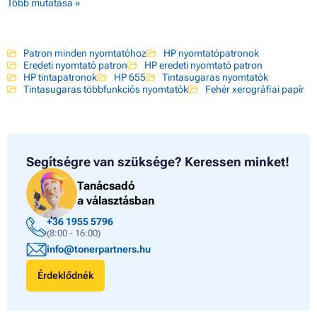
Több mutatása »
Patron minden nyomtatóhoz
HP nyomtatópatronok
Eredeti nyomtató patron
HP eredeti nyomtató patron
HP tintapatronok
HP 655
Tintasugaras nyomtatók
Tintasugaras többfunkciós nyomtatók
Fehér xerográfiai papír
Segítségre van szüksége?
Keressen minket!
Tanácsadó
a választásban
+36 1955 5796
(8:00 - 16:00)
info@tonerpartners.hu
Érdeklődnék