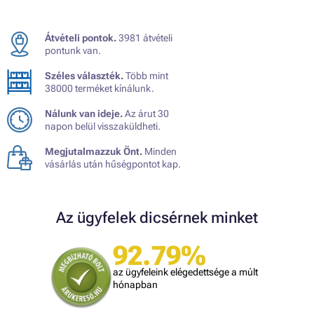
Átvételi pontok.
3981 átvételi
pontunk van.
Széles választék.
Több mint
38000 terméket kínálunk.
Nálunk van ideje.
Az árut 30
napon belül visszaküldheti.
Megjutalmazzuk Önt.
Minden
vásárlás után hűségpontot kap.
Az ügyfelek dicsérnek minket
92.79%
az ügyfeleink elégedettsége a múlt
hónapban