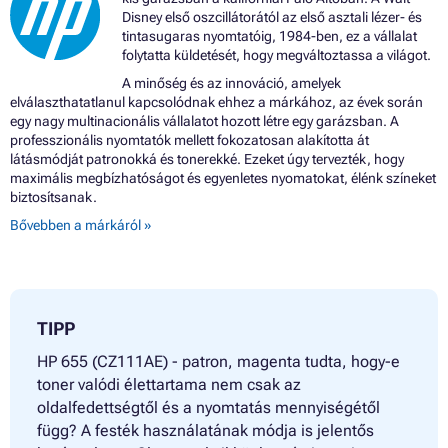
Disney első oszcillátorától az első asztali lézer- és
tintasugaras nyomtatóig, 1984-ben, ez a vállalat
folytatta küldetését, hogy megváltoztassa a világot.
A minőség és az innováció, amelyek
elválaszthatatlanul kapcsolódnak ehhez a márkához, az évek során
egy nagy multinacionális vállalatot hozott létre egy garázsban. A
professzionális nyomtatók mellett fokozatosan alakította át
látásmódját patronokká és tonerekké. Ezeket úgy tervezték, hogy
maximális megbízhatóságot és egyenletes nyomatokat, élénk színeket
biztosítsanak.
Bővebben a márkáról »
TIPP
HP 655 (CZ111AE) - patron, magenta tudta, hogy-e
toner valódi élettartama nem csak az
oldalfedettségtől és a nyomtatás mennyiségétől
függ? A festék használatának módja is jelentős