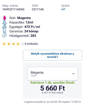
Megr. száma
OEM
Gyártó
1IHPCZ111AENG
CZ111AE
HP
Szín:
Magenta
Kapacitás:
12ml
Egységár:
472 Ft / ml
Garancia:
24 hónap
Hűségpontok:
283
9 értékelés
Melyik nyomtatókhoz alkalmas a
termék?
Magenta
12ml
Raktáron 1 db, szerdán Önnél
5 660 Ft
4 457 Ft
Áfa nélkül
Legalacsonyabb ár az elmúlt 30 napban:
5 535 Ft