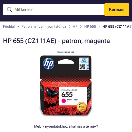
Keresés
Menü
Főoldal
Patron minden nyomtatóhoz
HP
HP 655
HP 655 (CZ111AE)
HP 655 (CZ111AE) - patron, magenta
Illusztrációs kép
Melyik nyomtatókhoz alkalmas a termék?