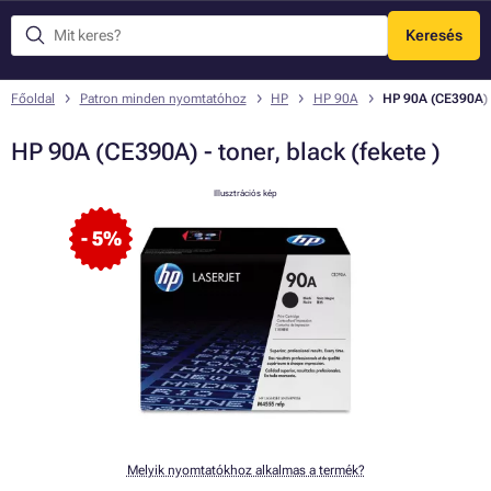
Keresés
Menü
Főoldal
Patron minden nyomtatóhoz
HP
HP 90A
HP 90A (CE390A) - 
HP 90A (CE390A) - toner, black (fekete )
Illusztrációs kép
- 5%
Melyik nyomtatókhoz alkalmas a termék?