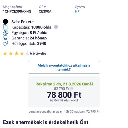
Megr. száma
OEM
Gyártó
1CHPCE390AXNG
CE390A
HP
Szín:
Fekete
Kapacitás:
10000 oldal
Egységár:
8 Ft / oldal
Garancia:
24 hónap
Hűségpontok:
3940
6 értékelés
Melyik nyomtatókhoz alkalmas a
termék?
Raktáron 2 db, 21.8.2026 Önnél
82 790 Ft
78 800 Ft
62 047 Ft
Áfa nélkül
Legalacsonyabb ár az elmúlt 30 napban:
72 795 Ft
Ezek a termékek is érdekelhetik Önt