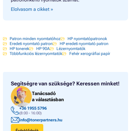
Elolvasom a cikket »
Patron minden nyomtatóhoz
HP nyomtatópatronok
Eredeti nyomtató patron
HP eredeti nyomtató patron
HP tonerek
HP 90A
Lézernyomtatók
Többfunkciós lézernyomtatók
Fehér xerográfiai papír
Segítségre van szüksége?
Keressen minket!
Tanácsadó
a választásban
+36 1955 5796
(8:00 - 16:00)
info@tonerpartners.hu
Érdeklődnék