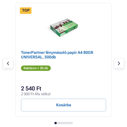
TOP
TonerPartner fénymásoló papír A4 80GR
HP 9
UNIVERSAL, 500db
Fe
Raktáron > 20 db
Rak
138 
88
2 540 Ft
69 7
2 000 Ft Áfa nélkül
4 Ft /
Kosárba