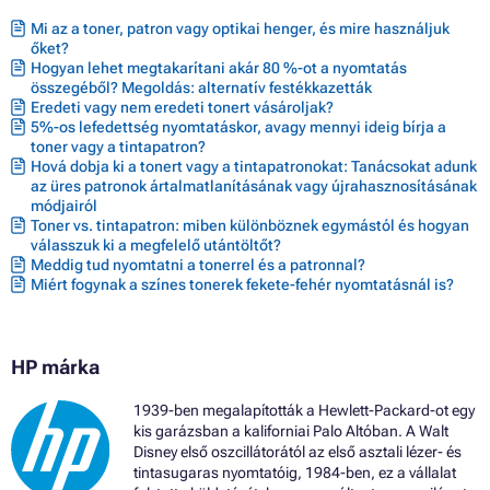
Toner HP LASERJET M4555 SERIES
Mi az a toner, patron vagy optikai henger, és mire használjuk
Toner HP LASERJET M4555F MFP
őket?
Toner HP LASERJET M4555FSKM MFP
Hogyan lehet megtakarítani akár 80 %-ot a nyomtatás
Toner HP LASERJET M4555H MFP
összegéből? Megoldás: alternatív festékkazetták
Eredeti vagy nem eredeti tonert vásároljak?
5%-os lefedettség nyomtatáskor, avagy mennyi ideig bírja a
toner vagy a tintapatron?
Hová dobja ki a tonert vagy a tintapatronokat: Tanácsokat adunk
az üres patronok ártalmatlanításának vagy újrahasznosításának
módjairól
Toner vs. tintapatron: miben különböznek egymástól és hogyan
válasszuk ki a megfelelő utántöltőt?
Meddig tud nyomtatni a tonerrel és a patronnal?
Miért fogynak a színes tonerek fekete-fehér nyomtatásnál is?
HP márka
1939-ben megalapították a Hewlett-Packard-ot egy
kis garázsban a kaliforniai Palo Altóban. A Walt
Disney első oszcillátorától az első asztali lézer- és
tintasugaras nyomtatóig, 1984-ben, ez a vállalat