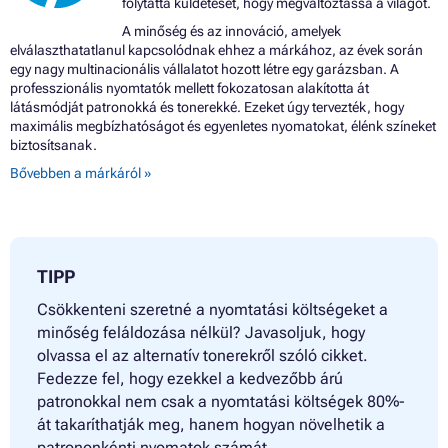
folytatta küldetését, hogy megváltoztassa a világot.
A minőség és az innováció, amelyek
elválaszthatatlanul kapcsolódnak ehhez a márkához, az évek során
egy nagy multinacionális vállalatot hozott létre egy garázsban. A
professzionális nyomtatók mellett fokozatosan alakította át
látásmódját patronokká és tonerekké. Ezeket úgy tervezték, hogy
maximális megbízhatóságot és egyenletes nyomatokat, élénk színeket
biztosítsanak.
Bővebben a márkáról »
TIPP
Csökkenteni szeretné a nyomtatási költségeket a
minőség feláldozása nélkül? Javasoljuk, hogy
olvassa el az alternatív tonerekről szóló cikket.
Fedezze fel, hogy ezekkel a kedvezőbb árú
patronokkal nem csak a nyomtatási költségek 80%-
át takaríthatják meg, hanem hogyan növelhetik a
patrononkénti nyomatok számát.