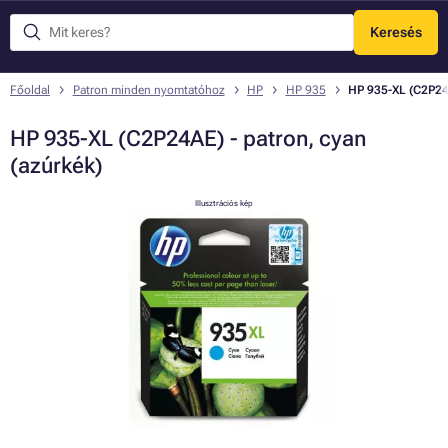
Keresés
Menü
Főoldal
Patron minden nyomtatóhoz
HP
HP 935
HP 935-XL (C2P24A
HP 935-XL (C2P24AE) - patron, cyan
(azúrkék)
Illusztrációs kép