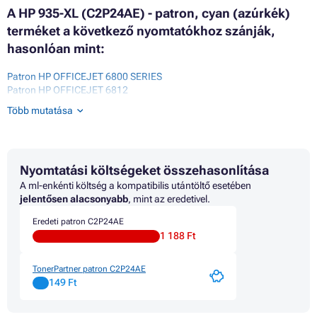
A HP 935-XL (C2P24AE) - patron, cyan (azúrkék)
terméket a következő nyomtatókhoz szánják,
hasonlóan mint:
Patron HP OFFICEJET 6800 SERIES
Patron HP OFFICEJET 6812
Patron HP OFFICEJET 6815
Több mutatása
Patron HP OFFICEJET 6820
Patron HP OFFICEJET 6822
Patron HP OFFICEJET 6825
Patron HP OFFICEJET PRO 6200 SERIES
Nyomtatási költségeket összehasonlítása
Patron HP OFFICEJET PRO 6230
Patron HP OFFICEJET PRO 6230 SERIES
A ml-enkénti költség a kompatibilis utántöltő esetében
Patron HP OFFICEJET PRO 6235
jelentősen alacsonyabb
, mint az eredetivel.
Patron HP OFFICEJET PRO 6239
Eredeti patron C2P24AE
Patron HP OFFICEJET PRO 6830
1 188 Ft
Patron HP OFFICEJET PRO 6830 SERIES
Patron HP OFFICEJET PRO 6835 ALL-IN-ONE
TonerPartner patron C2P24AE
149 Ft