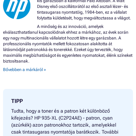
kis garázsban a kaliforniai Palo Altóban. A Walt
Disney első oszcillátorától az első asztali lézer- és
tintasugaras nyomtatóig, 1984-ben, ez a vállalat
folytatta küldetését, hogy megváltoztassa a világot.
A minőség és az innováció, amelyek
elválaszthatatlanul kapcsolódnak ehhez a márkához, az évek során
egy nagy multinacionális vállalatot hozott létre egy garázsban. A
professzionális nyomtatók mellett fokozatosan alakította át
látásmódját patronokká és tonerekké. Ezeket úgy tervezték, hogy
maximális megbízhatóságot és egyenletes nyomatokat, élénk színeket
biztosítsanak.
Bővebben a márkáról »
TIPP
Tudta, hogy a toner és a patron két különböző
kifejezés? HP 935-XL (C2P24AE) - patron, cyan
(azúrkék) azon patronokhoz tartozik, amelyekkel
csak tintasugaras nyomtatója barátkozik. További