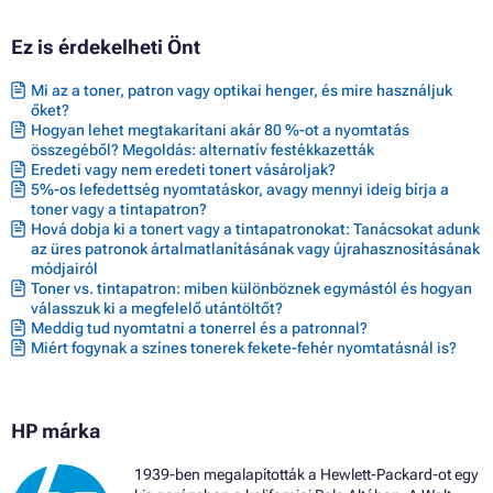
Ez is érdekelheti Önt
Mi az a toner, patron vagy optikai henger, és mire használjuk
őket?
Hogyan lehet megtakarítani akár 80 %-ot a nyomtatás
összegéből? Megoldás: alternatív festékkazetták
Eredeti vagy nem eredeti tonert vásároljak?
5%-os lefedettség nyomtatáskor, avagy mennyi ideig bírja a
toner vagy a tintapatron?
Hová dobja ki a tonert vagy a tintapatronokat: Tanácsokat adunk
az üres patronok ártalmatlanításának vagy újrahasznosításának
módjairól
Toner vs. tintapatron: miben különböznek egymástól és hogyan
válasszuk ki a megfelelő utántöltőt?
Meddig tud nyomtatni a tonerrel és a patronnal?
Miért fogynak a színes tonerek fekete-fehér nyomtatásnál is?
HP márka
1939-ben megalapították a Hewlett-Packard-ot egy