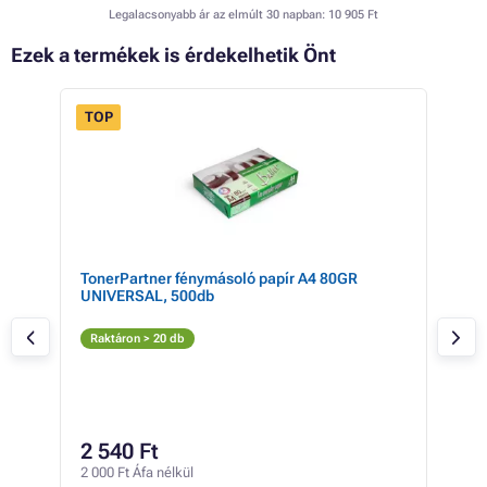
Legalacsonyabb ár az elmúlt 30 napban:
10 905 Ft
Ezek a termékek is érdekelhetik Önt
TOP
 59%
L
TonerPartner fénymásoló papír A4 80GR
HP 
UNIVERSAL, 500db
Fe
Raktáron > 20 db
Rak
19
2 540 Ft
15 1
2 000 Ft Áfa nélkül
752 F