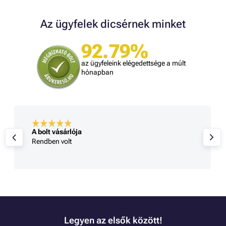
Az ügyfelek dicsérnek minket
92.79%
az ügyfeleink elégedettsége a múlt
hónapban
A bolt vásárlója
Rendben volt
Legyen az elsők között!