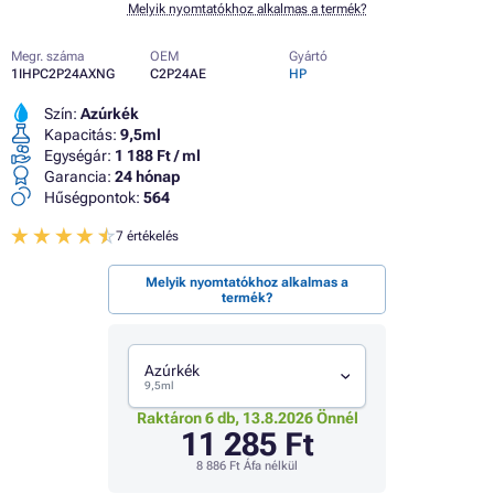
Melyik nyomtatókhoz alkalmas a termék?
Megr. száma
OEM
Gyártó
1IHPC2P24AXNG
C2P24AE
HP
Szín:
Azúrkék
Kapacitás:
9,5ml
Egységár:
1 188 Ft / ml
Garancia:
24 hónap
Hűségpontok:
564
7 értékelés
Melyik nyomtatókhoz alkalmas a
termék?
Azúrkék
9,5ml
Raktáron 6 db, 13.8.2026 Önnél
11 285 Ft
8 886 Ft
Áfa nélkül