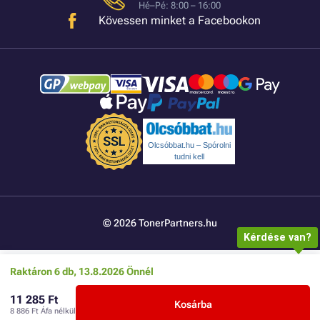
Hé–Pé: 8:00 – 16:00
Kövessen minket a Facebookon
Olcsóbbat.hu – Spórolni
tudni kell
© 2026 TonerPartners.hu
Kérdése van?
Raktáron 6 db, 13.8.2026 Önnél
11 285 Ft
Kosárba
8 886 Ft
Áfa nélkül