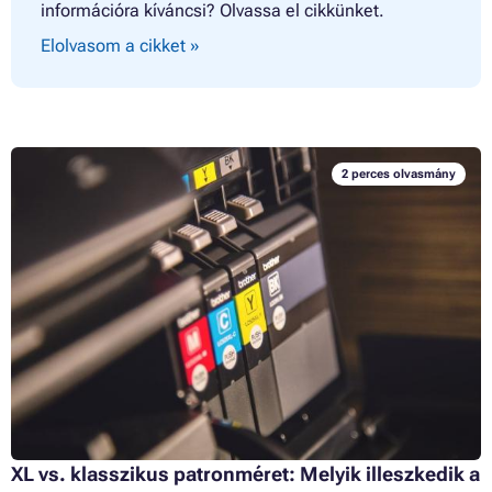
információra kíváncsi? Olvassa el cikkünket.
Elolvasom a cikket »
2 perces olvasmány
XL vs. klasszikus patronméret: Melyik illeszkedik a