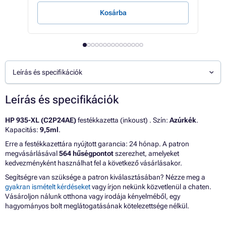
Kosárba
Leírás és specifikációk
Leírás és specifikációk
HP 935-XL (C2P24AE)
festékkazetta (inkoust) . Szín:
Azúrkék
.
Kapacitás:
9,5ml
.
Erre a festékkazettára nyújtott garancia: 24 hónap. A patron
megvásárlásával
564 hűségpontot
szerezhet, amelyeket
kedvezményként használhat fel a következő vásárlásakor.
Segítségre van szüksége a patron kiválasztásában? Nézze meg a
gyakran ismételt kérdéseket
vagy írjon nekünk közvetlenül a chaten.
Vásároljon nálunk otthona vagy irodája kényelméből, egy
hagyományos bolt meglátogatásának kötelezettsége nélkül.