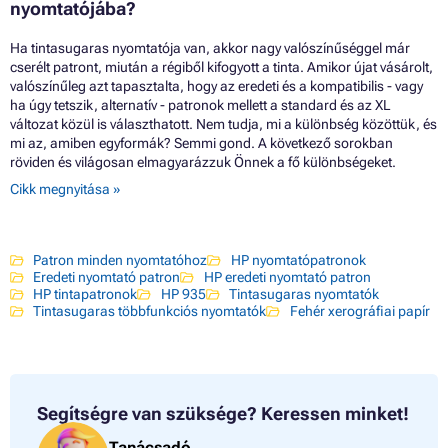
nyomtatójába?
Ha tintasugaras nyomtatója van, akkor nagy valószínűséggel már
cserélt patront, miután a régiből kifogyott a tinta. Amikor újat vásárolt,
valószínűleg azt tapasztalta, hogy az eredeti és a kompatibilis - vagy
ha úgy tetszik, alternatív - patronok mellett a standard és az XL
változat közül is választhatott. Nem tudja, mi a különbség közöttük, és
mi az, amiben egyformák? Semmi gond. A következő sorokban
röviden és világosan elmagyarázzuk Önnek a fő különbségeket.
Cikk megnyitása »
Patron minden nyomtatóhoz
HP nyomtatópatronok
Eredeti nyomtató patron
HP eredeti nyomtató patron
HP tintapatronok
HP 935
Tintasugaras nyomtatók
Tintasugaras többfunkciós nyomtatók
Fehér xerográfiai papír
Segítségre van szüksége?
Keressen minket!
Tanácsadó