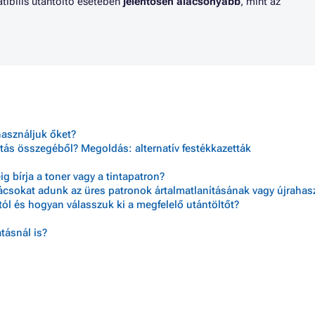
tibilis utántöltő esetében
jelentősen alacsonyabb
, mint az
használjuk őket?
tás összegéből? Megoldás: alternatív festékkazetták
 bírja a toner vagy a tintapatron?
nácsokat adunk az üres patronok ártalmatlanításának vagy újraha
ól és hogyan válasszuk ki a megfelelő utántöltőt?
tásnál is?