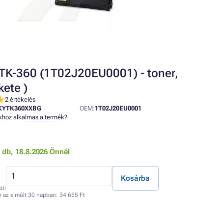
TK-360 (1T02J20EU0001) - toner,
kete )
2 értékelés
KYTK360XXBG
OEM:
1T02J20EU0001
khoz alkalmas a termék?
0 db,
18.8.2026 Önnél
Kosárba
kül
r az elmúlt 30 napban:
34 655 Ft