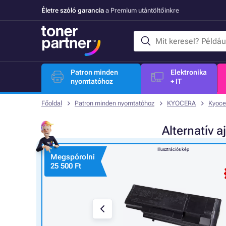
Életre szóló garancia
a Premium utántöltőinkre
Patron minden
Elektronika
nyomtatóhoz
+ IT
Főoldal
Patron minden nyomtatóhoz
KYOCERA
Kyoce
Alternatív
a
Illusztrációs kép
Megspórolni
25 500 Ft