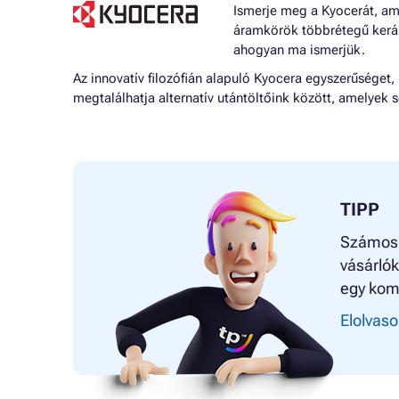
Ismerje meg a Kyocerát, ame
áramkörök többrétegű kerámi
ahogyan ma ismerjük.
Az innovatív filozófián alapuló Kyocera egyszerűséget
megtalálhatja alternatív utántöltőink között, amelyek
TIPP
Számos m
vásárlók
egy kom
Elolvaso