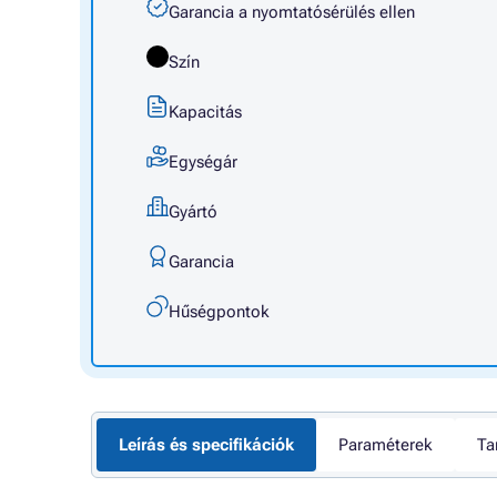
Garancia a nyomtatósérülés ellen
Szín
Kapacitás
Egységár
Gyártó
Garancia
Hűségpontok
Leírás és specifikációk
Paraméterek
Ta