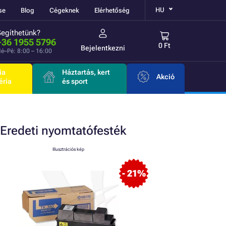
HU
se
Blog
Cégeknek
Elérhetőség
Segíthetünk?
+36 1955 5796
0 Ft
Bejelentkezni
é–Pé: 8:00 – 16:00
ia
Háztartás, kert
Akció
éria
és sport
Eredeti
nyomtatófesték
Illusztrációs kép
- 21%