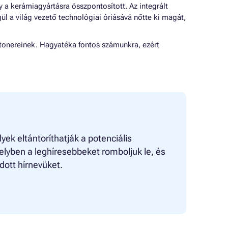
 a kerámiagyártásra összpontosított. Az integrált
l a világ vezető technológiai óriásává nőtte ki magát,
 tonereinek. Hagyatéka fontos számunkra, ezért
ek eltántoríthatják a potenciális
melyben a leghíresebbeket romboljuk le, és
ott hírnevüket.