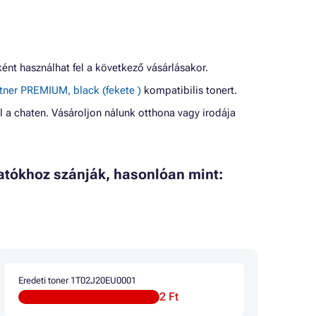
nt használhat fel a következő vásárlásakor.
ner PREMIUM, black (fekete )
kompatibilis tonert.
l a chaten. Vásároljon nálunk otthona vagy irodája
tatókhoz szánják, hasonlóan mint:
Eredeti toner 1T02J20EU0001
2 Ft