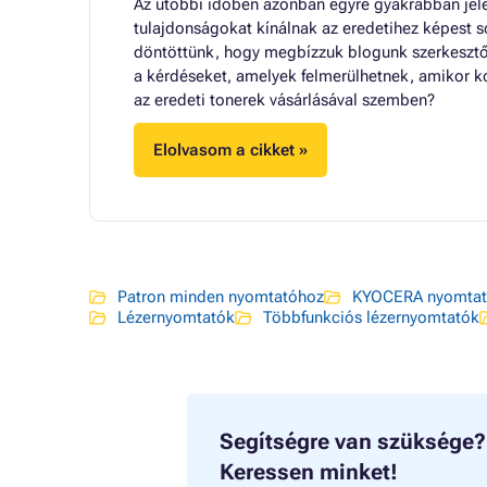
Az utóbbi időben azonban egyre gyakrabban jele
tulajdonságokat kínálnak az eredetihez képest s
döntöttünk, hogy megbízzuk blogunk szerkesztőj
a kérdéseket, amelyek felmerülhetnek, amikor ko
az eredeti tonerek vásárlásával szemben?
Elolvasom a cikket »
Patron minden nyomtatóhoz
KYOCERA nyomtat
Lézernyomtatók
Többfunkciós lézernyomtatók
Segítségre van szüksége?
Keressen minket!