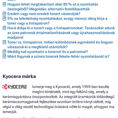
Hogyan lehet megtakarítani akár 80 %-ot a nyomtatás
összegéből? Megoldás: alternatív festékkazetták
Eredeti vagy nem eredeti tonert vásároljak?
5%-os lefedettség nyomtatáskor, avagy mennyi ideig bírja a
toner vagy a tintapatron?
Hová dobja ki a tonert vagy a tintapatronokat: Tanácsokat adunk
az üres patronok ártalmatlanításának vagy újrahasznosításának
módjairól
Toner vs. tintapatron: miben különböznek egymástól és hogyan
válasszuk ki a megfelelő utántöltőt?
Meddig tud nyomtatni a tonerrel és a patronnal?
Miért fogynak a színes tonerek fekete-fehér nyomtatásnál is?
Kyocera márka
Ismerje meg a Kyocerát, amely 1959-ben kezdte
megírni történetét, mint egy feltűnő cég, amely a
kerámiagyártásra összpontosított. Az integrált áramkörök többrétegű
kerámiacsomagjainak fejlesztése azonban örökre irányt váltott, míg
végül a világ vezető technológiai óriásává nőtte ki magát, ahogyan ma
ismerjük.