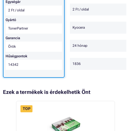
Egységár
2 Ft / oldal
2 Ft / oldal
Gyártó
Kyocera
TonerPartner
Garancia
24 hónap
Örök
Hűségpontok
1836
14342
Ezek a termékek is érdekelhetik Önt
TOP
- 2%