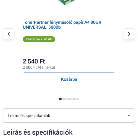
TonerPartner fénymásoló papír A4 80GR
Kyo
UNIVERSAL, 500db
(fek
Fe
Raktáron > 20 db
Rak
31 9
27
2 540 Ft
21 5
2 000 Ft Áfa nélkül
1 Ft /
Kosárba
Leírás és specifikációk
Leírás és specifikációk