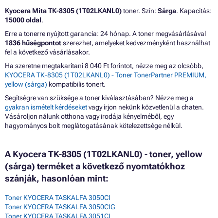
Kyocera Mita TK-8305 (1T02LKANL0)
toner. Szín:
Sárga
. Kapacitás:
15000 oldal
.
Erre a tonerre nyújtott garancia: 24 hónap. A toner megvásárlásával
1836 hűségpontot
szerezhet, amelyeket kedvezményként használhat
fel a következő vásárlásakor.
Ha szeretne megtakarítani 8 040 Ft forintot, nézze meg az olcsóbb,
KYOCERA TK-8305 (1T02LKANL0) - Toner TonerPartner PREMIUM,
yellow (sárga)
kompatibilis tonert.
Segítségre van szüksége a toner kiválasztásában? Nézze meg a
gyakran ismételt kérdéseket
vagy írjon nekünk közvetlenül a chaten.
Vásároljon nálunk otthona vagy irodája kényelméből, egy
hagyományos bolt meglátogatásának kötelezettsége nélkül.
A Kyocera TK-8305 (1T02LKANL0) - toner, yellow
(sárga) terméket a következő nyomtatókhoz
szánják, hasonlóan mint:
Toner KYOCERA TASKALFA 3050CI
Toner KYOCERA TASKALFA 3050CIG
Toner KYOCERA TASKALFA 3051CI