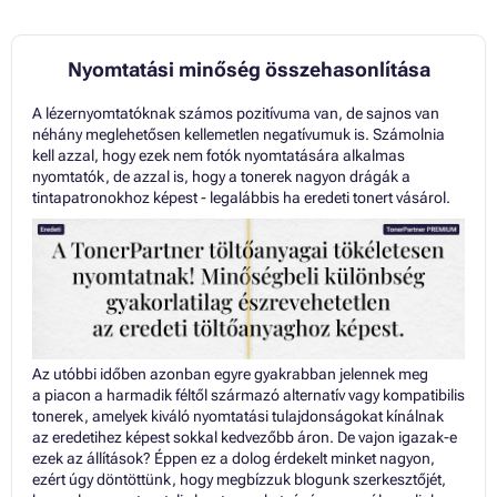
Nyomtatási minőség összehasonlítása
A lézernyomtatóknak számos pozitívuma van, de sajnos van
néhány meglehetősen kellemetlen negatívumuk is. Számolnia
kell azzal, hogy ezek nem fotók nyomtatására alkalmas
nyomtatók, de azzal is, hogy a tonerek nagyon drágák a
tintapatronokhoz képest - legalábbis ha eredeti tonert vásárol.
Az utóbbi időben azonban egyre gyakrabban jelennek meg
a piacon a harmadik féltől származó alternatív vagy kompatibilis
tonerek, amelyek kiváló nyomtatási tulajdonságokat kínálnak
az eredetihez képest sokkal kedvezőbb áron. De vajon igazak-e
ezek az állítások? Éppen ez a dolog érdekelt minket nagyon,
ezért úgy döntöttünk, hogy megbízzuk blogunk szerkesztőjét,