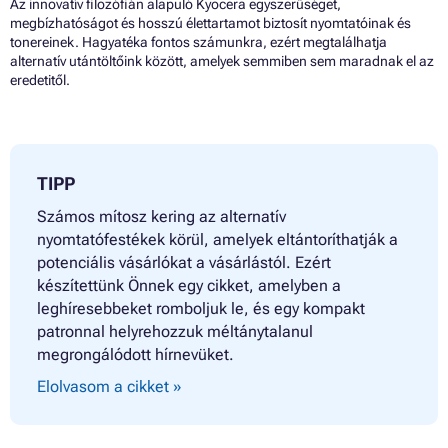
Az innovatív filozófián alapuló Kyocera egyszerűséget,
megbízhatóságot és hosszú élettartamot biztosít nyomtatóinak és
tonereinek. Hagyatéka fontos számunkra, ezért megtalálhatja
alternatív utántöltőink között, amelyek semmiben sem maradnak el az
eredetitől.
TIPP
Számos mítosz kering az alternatív
nyomtatófestékek körül, amelyek eltántoríthatják a
potenciális vásárlókat a vásárlástól. Ezért
készítettünk Önnek egy cikket, amelyben a
leghíresebbeket romboljuk le, és egy kompakt
patronnal helyrehozzuk méltánytalanul
megrongálódott hírnevüket.
Elolvasom a cikket »