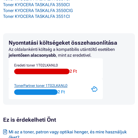
Toner KYOCERA TASKALFA 3550CI
Toner KYOCERA TASKALFA 3550CIG
Toner KYOCERA TASKALFA 3551CI
Nyomtatási költségeket összehasonlítása
Az oldalankénti költség a kompatibilis utántöltő esetében
jelentősen alacsonyabb
, mint az eredetivel.
Eredeti toner 1T02LKANL0
2 Ft
TonerPartner toner 1T02LKANL0
2 Ft
Ez is érdekelheti Önt
Mi az a toner, patron vagy optikai henger, és mire használjuk
őket?