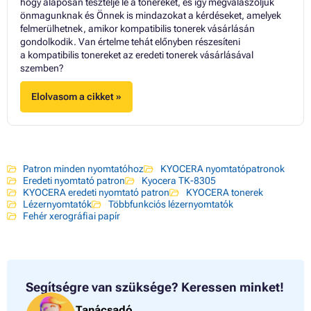
hogy alaposan tesztelje le a tonereket, és így megválaszoljuk
önmagunknak és Önnek is mindazokat a kérdéseket, amelyek
felmerülhetnek, amikor kompatibilis tonerek vásárlásán
gondolkodik. Van értelme tehát előnyben részesíteni
a kompatibilis tonereket az eredeti tonerek vásárlásával
szemben?
Elolvasom a cikket »
Patron minden nyomtatóhoz
KYOCERA nyomtatópatronok
Eredeti nyomtató patron
Kyocera TK-8305
KYOCERA eredeti nyomtató patron
KYOCERA tonerek
Lézernyomtatók
Többfunkciós lézernyomtatók
Fehér xerográfiai papír
Segítségre van szüksége?
Keressen minket!
Tanácsadó