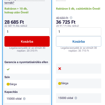
termék?
Raktáron > 10 db,
Raktáron 5 db,
csütörtökön Önnél
holnap után Önnél
40 650 Ft
28 685 Ft
36 725 Ft
22 587 Ft
Áfa nélkül
28 917 Ft
Áfa nélkül
Kosárba
Kosárba
Legalacsonyabb ár az elmúlt 30
Legalacsonyabb ár az elmúlt 30
napban:
20 310 Ft
napban:
35 715 Ft
Garancia a nyomtatósérülés ellen
Szín
Sárga
Sárga
Kapacitás
15000 oldal
15000 oldal